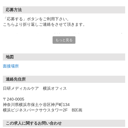
応募方法
「応募する」ボタンをご利用下さい。
こちらより折り返しご連絡をさせて頂きます。
★TEL登録、WEB登録OK！来社登録の場合はクオカード2000円プ
もっと見る
レゼント
・履歴書＆写真不要で登録OK
・職場見学することも可能です
地図
面接場所
連絡先住所
日研メディカルケア 横浜オフィス
〒240-0005
神奈川県横浜市保土ケ谷区神戸町134
横浜ビジネスパークサウスタワー2F B区画
この求人に関するお問い合わせ