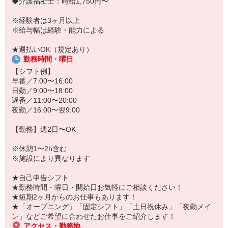
◆介護福祉士：時給1,750円〜
「こんな時だからこそ、しっかり稼いでおきたい！」
「すぐに働けるところはないかな…」
※経験者は3ヶ月以上
「しっかり稼げるアルバイトを探してる。」
※給与幅は経験・能力による
そんな方もぜひ！お気軽にご連絡ください♪
★週払いOK（規定あり）
勤務時間・曜日
【シフト例】
早番／7:00〜16:00
日勤／9:00〜18:00
遅番／11:00〜20:00
夜勤／16:00〜翌9:00
【勤務】週2日〜OK
※休憩1〜2h含む
※施設により異なります
★自己申告シフト
★勤務時間・曜日・開始日お気軽にご相談ください！
★短期2ヶ月からのお仕事もあります！
★「オープニング」「固定シフト」「土日祝休み」「夜勤メイ
ン」などご希望に合わせたお仕事をご紹介します！
アクセス・勤務地