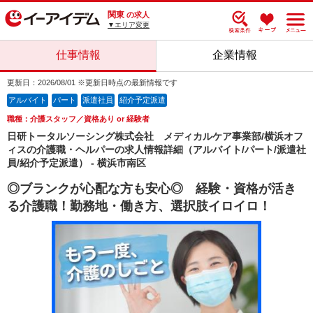
関東
の求人
▼エリア変更
仕事情報
企業情報
更新日：2026/08/01 ※更新日時点の最新情報です
アルバイト
パート
派遣社員
紹介予定派遣
職種：介護スタッフ／資格あり or 経験者
日研トータルソーシング株式会社 メディカルケア事業部/横浜オフ
ィスの介護職・ヘルパーの求人情報詳細（アルバイト/パート/派遣社
員/紹介予定派遣） - 横浜市南区
◎ブランクが心配な方も安心◎ 経験・資格が活き
る介護職！勤務地・働き方、選択肢イロイロ！