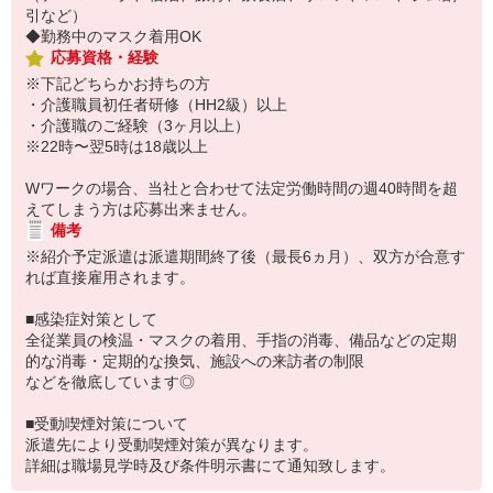
引など）
◆勤務中のマスク着用OK
応募資格・経験
※下記どちらかお持ちの方
・介護職員初任者研修（HH2級）以上
・介護職のご経験（3ヶ月以上）
※22時〜翌5時は18歳以上
Wワークの場合、当社と合わせて法定労働時間の週40時間を超
えてしまう方は応募出来ません。
備考
※紹介予定派遣は派遣期間終了後（最長6ヵ月）、双方が合意す
れば直接雇用されます。
■感染症対策として
全従業員の検温・マスクの着用、手指の消毒、備品などの定期
的な消毒・定期的な換気、施設への来訪者の制限
などを徹底しています◎
■受動喫煙対策について
派遣先により受動喫煙対策が異なります。
詳細は職場見学時及び条件明示書にて通知致します。