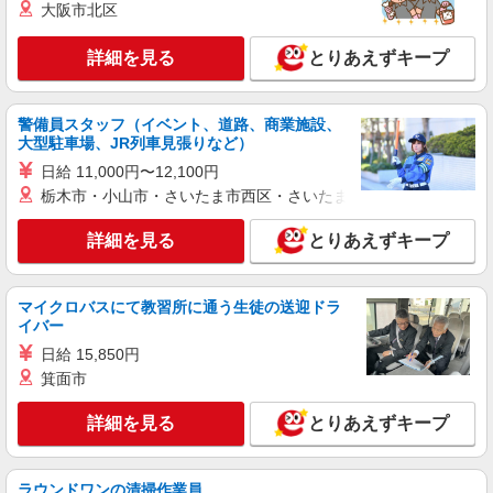
30,000円 ・役職手当：10,000〜70,000円 ・処遇改
大阪市北区
【横浜市南区】
善手当：20,000〜60,000円（勤続年数、保有資格
により変動） ・固定残業手当：20,000円（10時
詳細を見る
とりあえずキープ
詳細を見る
キープ
間） ※固定残業時間を超過する場合には超過勤務
手当として別途支給 下記資格をお持ちの方歓迎 ・
認知症介護基礎研修 ・初任者研修 ・実務者研修
アルバイト
パート
派遣社員
紹介予定派遣
警備員スタッフ（イベント、道路、商業施設、
・介護福祉士 など
日研トータルソーシング株式会社 メディカルケア事業部/横浜オフィ
大型駐車場、JR列車見張りなど）
ス
日給 11,000円〜12,100円
未経験・無資格OKの介護スタッフ
栃木市・小山市・さいたま市西区・さいたま市岩槻区・久喜市・
時給1,500円〜1,750円 ★週払いOK（規定あ
り） ※給与幅は経験・能力による
詳細を見る
とりあえずキープ
神奈川県横浜市南区 【最寄駅】弘明寺駅 ★勤
務地は3000ヶ所以上★ 自宅から通いやすいエリア
など、お好きな勤務地をお選び下さい！！
マイクロバスにて教習所に通う生徒の送迎ドラ
詳細を見る
イバー
キープ
日給 15,850円
派遣社員
箕面市
（株）ウィルオブ・ワークCW 横浜支店/ms140101
詳細を見る
とりあえずキープ
夜勤専従
時給1900円 ◆前払い・日払い・週払いOK
神奈川県横浜市南区
ラウンドワンの清掃作業員