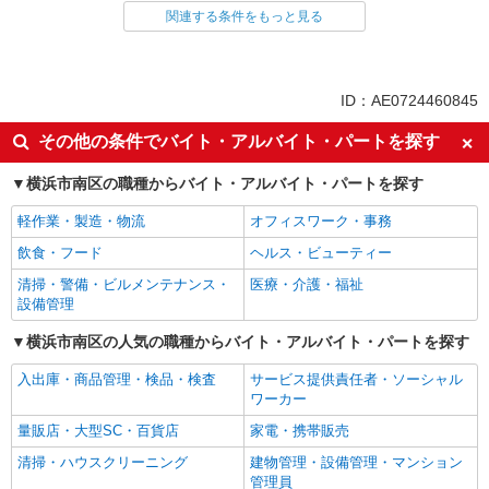
関連する条件をもっと見る
同じ雇用形態から南太田駅の求人を探す
アルバイト
パート
派遣社員
紹介予定派遣
ID：AE0724460845
同じ特徴から南太田駅の求人を探す
その他の条件でバイト・アルバイト・パートを探す
入社日応相談
履歴書不要
横浜市南区の職種からバイト・アルバイト・パートを探す
Web面接OK
職場見学OKまたは説明会あり
軽作業・製造・物流
オフィスワーク・事務
未経験歓迎
経験者・有資格者歓迎
飲食・フード
ヘルス・ビューティー
新卒・第二新卒歓迎
女性活躍中
清掃・警備・ビルメンテナンス・
医療・介護・福祉
主婦・主夫歓迎
フリーター歓迎
設備管理
学歴不問
ブランクOK
横浜市南区の人気の職種からバイト・アルバイト・パートを探す
ミドル（40代～）活躍中
エルダー（50代～）活躍中
入出庫・商品管理・検品・検査
サービス提供責任者・ソーシャル
シニア（60代～）活躍中
昇給あり
ワーカー
週払い
週2～3日勤務OK
量販店・大型SC・百貨店
家電・携帯販売
10時～勤務OK
16時前退社OK
清掃・ハウスクリーニング
建物管理・設備管理・マンション
時間や曜日が選べる・シフト自由
深夜
管理員