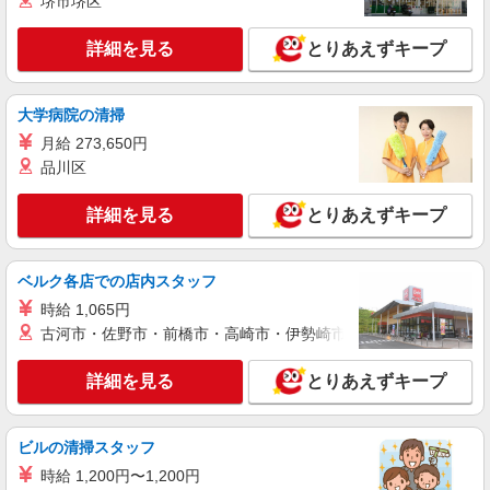
堺市堺区
神奈川県横浜市南区 【最寄駅】蒔田駅 ★勤務
護福祉士：時給1,750円〜 ※経験者は3ヶ月以上 ※
地は3000ヶ所以上★ 自宅から通いやすいエリアな
給与幅は経験・能力による ★週払いOK（規定あ
ど、お好きな勤務地をお選び下さい！！
詳細を見る
とりあえずキープ
り）
詳細を見る
キープ
大学病院の清掃
派遣社員
月給 273,650円
株式会社kotrio /●YK-H-2067679
品川区
向かう先は笑顔の待つ場所！デイサービスのサ
ポート＆送迎STAFF
詳細を見る
とりあえずキープ
時給1600円〜2250円 ＜日払い有/週払い有/交
通費全支給(ガソリン代含む)＞
横浜市南区 ＜黄金町駅チカ＞
ベルク各店での店内スタッフ
時給 1,065円
詳細を見る
キープ
古河市・佐野市・前橋市・高崎市・伊勢崎市・太田市・館林市・
職業紹介
詳細を見る
とりあえずキープ
株式会社kotrio /●YK-S-2022087
≪弘明寺駅≫定着率高い人気のデイサービスス
タッフ★残業少なめ
ビルの清掃スタッフ
【正社員】月給240,000〜400,000円 ・基本
時給 1,200円〜1,200円
給：200,000円〜220,000円 ・資格手当：10,000〜