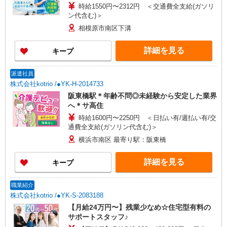
時給1550円〜2312円 ＜交通費全支給(ガソリ
ン代含む)＞
相模原市南区下溝
詳細を見る
キープ
派遣社員
株式会社kotrio /●YK-H-2014733
阪東橋駅＊年齢不問◎未経験から安定した業界
へ＊サ高住
時給1600円〜2250円 ＜日払い有/週払い有/交
通費全支給(ガソリン代含む)＞
横浜市南区 最寄り駅：阪東橋
詳細を見る
キープ
職業紹介
株式会社kotrio /●YK-S-2083188
【月給24万円〜】残業少なめ☆住宅型有料の
サポートスタッフ♪