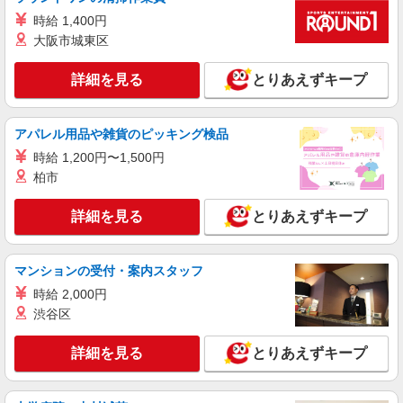
時給 1,400円
詳細を見る
キープ
大阪市城東区
派遣社員
詳細を見る
とりあえずキープ
株式会社kotrio /●YK-H-1901624
阪東橋駅＠有料老人ホーム◎上質な支援、納得
の報酬、充実研修♪
アパレル用品や雑貨のピッキング検品
時給1450円〜2187円 ＜日払い有/週払い有/交
時給 1,200円〜1,500円
通費全支給(ガソリン代含む)＞
柏市
横浜市南区 最寄り駅：阪東橋
詳細を見る
とりあえずキープ
詳細を見る
キープ
職業紹介
マンションの受付・案内スタッフ
株式会社kotrio /●YK-S-2096821
時給 2,000円
正社員で採用します。最短2週間で内定でま
渋谷区
す。就労支援STAFF募集
【正社員】月給240,000〜400,000円 ・基本
詳細を見る
とりあえずキープ
給：200,000円〜220,000円 ・資格手当：10,000〜
30,000円 ・役職手当：10,000〜70,000円 ・処遇改
神奈川県横浜市南区
善手当：20,000〜60,000円（勤続年数、保有資格