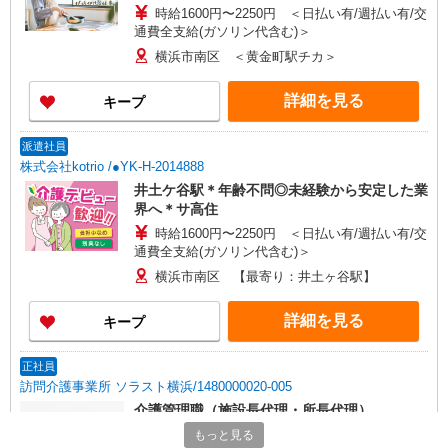
時給1600円〜2250円 ＜日払い有/週払い有/交
通費全支給(ガソリン代含む)＞
横浜市南区 ＜黄金町駅チカ＞
詳細を見る
キープ
派遣社員
株式会社kotrio /●YK-H-2014888
井土ケ谷駅＊年齢不問◎未経験から安定した業
界へ＊サ高住
時給1600円〜2250円 ＜日払い有/週払い有/交
通費全支給(ガソリン代含む)＞
横浜市南区 【最寄り：井土ヶ谷駅】
詳細を見る
キープ
正社員
訪問介護事業所 ソラスト横浜/1480000020-005
介護管理職（施設長代理・所長代理）
月給297,600円
もっと見る