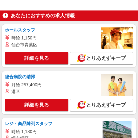
神奈川県横浜市南区前里町4-102
あなたにおすすめの求人情報
詳細を見る
キープ
ホールスタッフ
職業紹介
時給 1,150円
株式会社kotrio /●YK-S-2023586
仙台市青葉区
下溝駅≫1日5h〜勤務OK＊高齢者マンション
のサポートSTAFF
詳細を見る
とりあえずキープ
時給1550円〜2312円 ＜交通費全支給(ガソリ
ン代含む)＞
相模原市南区下溝
総合病院の清掃
月給 257,400円
詳細を見る
キープ
港区
アルバイト
パート
派遣社員
紹介予定派遣
詳細を見る
とりあえずキープ
日研トータルソーシング株式会社 メディカルケア事業部/横浜オフィ
ス
介護スタッフ／資格あり or 経験者
レジ・商品陳列スタッフ
時給1,550円〜1,750円 ◆無資格・経験者：時
時給 1,180円
給1,550円〜 ◆初任者研修・未経験：時給1,550
円〜 ◆初任者研修・経験者：時給1,650円〜 ◆介