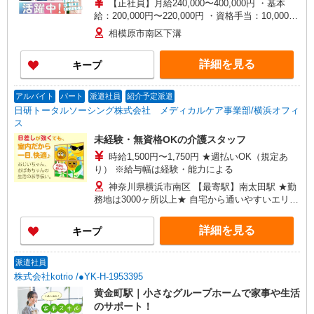
【正社員】月給240,000〜400,000円 ・基本
給：200,000円〜220,000円 ・資格手当：10,000〜
30,000円 ・役職手当：10,000〜70,000円 ・処遇改
相模原市南区下溝
善手当：20,000〜60,000円（勤続年数、保有資格
により変動） ・固定残業手当：20,000円（10時
詳細を見る
キープ
間） ※固定残業時間を超過する場合には超過勤務
手当として別途支給 ・夜勤手当：10,000円/1回
（上記給与とは別に支給） 下記資格をお持ちの方
アルバイト
パート
派遣社員
紹介予定派遣
歓迎 ・認知症介護基礎研修 ・初任者研修 ・実務
日研トータルソーシング株式会社 メディカルケア事業部/横浜オフィ
者研修 ・介護福祉士 など
ス
未経験・無資格OKの介護スタッフ
時給1,500円〜1,750円 ★週払いOK（規定あ
り） ※給与幅は経験・能力による
神奈川県横浜市南区 【最寄駅】南太田駅 ★勤
務地は3000ヶ所以上★ 自宅から通いやすいエリア
など、お好きな勤務地をお選び下さい！！
詳細を見る
キープ
派遣社員
株式会社kotrio /●YK-H-1953395
黄金町駅｜小さなグループホームで家事や生活
のサポート！