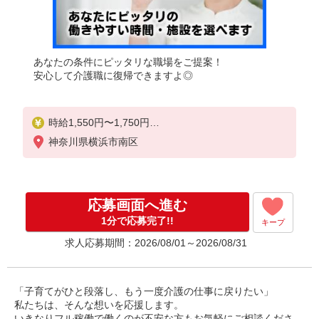
あなたの条件にピッタリな職場をご提案！
安心して介護職に復帰できますよ◎
時給1,550円〜1,750円
神奈川県横浜市南区
◆無資格・経験者：時給1,550円〜
◆初任者研修・未経験：時給1,550円〜
◆初任者研修・経験者：時給1,650円〜
◆介護福祉士：時給1,750円〜
応募画面へ進む
※経験者は3ヶ月以上
1分で応募完了!!
キープ
※給与幅は経験・能力による
求人応募期間：2026/08/01～2026/08/31
★週払いOK（規定あり）
「子育てがひと段落し、もう一度介護の仕事に戻りたい」
私たちは、そんな想いを応援します。
いきなりフル稼働で働くのが不安な方もお気軽にご相談くださ