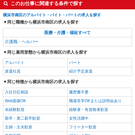
このお仕事に関連する条件で探す
詳細を見る
キープ
横浜市南区のアルバイト・バイト・パートの求人を探す
職業紹介
同じ職種から横浜市南区の求人を探す
株式会社kotrio /●YK-S-2096793
正社員で採用します。最短2週間で内定でま
医療・介護・福祉すべて
す。就労支援STAFF募集
介護職・ヘルパー
【正社員】月給240,000〜400,000円 ・基本
給：200,000円〜220,000円 ・資格手当：10,000〜
同じ雇用形態から横浜市南区の求人を探す
30,000円 ・役職手当：10,000〜70,000円 ・処遇改
神奈川県横浜市南区
善手当：20,000〜60,000円（勤続年数、保有資格
アルバイト
パート
により変動） ・固定残業手当：20,000円（10時
詳細を見る
派遣社員
紹介予定派遣
キープ
間） ※固定残業時間を超過する場合には超過勤務
手当として別途支給 ・夜勤手当：10,000円/1回
同じ特徴から横浜市南区の求人を探す
（上記給与とは別に支給） 下記資格をお持ちの方
歓迎 ・認知症介護基礎研修 ・初任者研修 ・実務
入社日応相談
履歴書不要
者研修 ・介護福祉士 など
Web面接OK
職場見学OKまたは説明会あり
未経験歓迎
経験者・有資格者歓迎
新卒・第二新卒歓迎
女性活躍中
主婦・主夫歓迎
フリーター歓迎