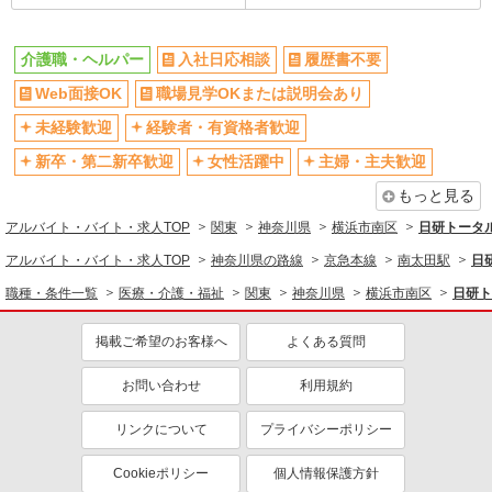
禁煙・分煙
残業ほぼなし
転勤なし
登録制
介護職・ヘルパー
入社日応相談
履歴書不要
交通費支給
社会保険あり
Web面接OK
職場見学OKまたは説明会あり
社割・特典あり
研修制度あり
未経験歓迎
経験者・有資格者歓迎
資格取得支援制度あり
高収入・高額
新卒・第二新卒歓迎
女性活躍中
主婦・主夫歓迎
同じ職種から求人を探す
もっと見る
医療・介護・福祉
アルバイト・バイト・求人TOP
関東
神奈川県
横浜市南区
日研トータ
介護職・ヘルパー
アルバイト・バイト・求人TOP
神奈川県の路線
京急本線
南太田駅
日
職種・条件一覧
医療・介護・福祉
関東
神奈川県
横浜市南区
日研ト
同じ特徴から求人を探す
未経験歓迎
ミドル（40代～）活躍中
掲載ご希望のお客様へ
よくある質問
週2～3日勤務OK
深夜
お問い合わせ
利用規約
交通費支給
社会保険あり
リンクについて
プライバシーポリシー
Cookieポリシー
個人情報保護方針