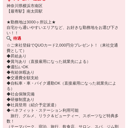
神奈川県横浜市南区
【最寄駅】南太田駅
★勤務地は3000ヶ所以上★
自宅から通いやすいエリアなど、お好きな勤務地をお選び下さ
い！！
待遇
☆ご来社登録でQUOカード2,000円分プレゼント！（来社交通
費として）
◆昇給あり
◆賞与あり（直接雇用になった就業先による）
◆週払いOK
◆有給休暇あり
◆交通費全額支給
◆自転車・車・バイク通勤OK（直接雇用になった就業先によ
る）
◆社会保険完備
◆研修制度あり
◆社員登用（紹介予定派遣）
◆ベネフィット・ステーション利用可能
旅行、グルメ、リラク＆ビューティー、スポーツなど特典多
数！
（テーマパーク、宿泊、旅行、飲食店、サロン、スパ、ジム割