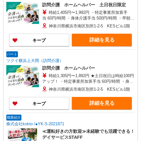
訪問介護 ホームヘルパー 土日祝日限定
時給1,405円〜1,992円 ・特定事業所加算手
当:60円/時間 ・身体介護手当:500円/時間 ・早朝夜
間深夜手当:300円/時間 （18:00〜翌07:59の時間
神奈川県横浜市南区別所1-2-5 KESビル1階
帯） ・ICT手当:2,000円/月 ・深夜割増は別途支給
・ケア→ケアの移動時間も賃金（時給）を支給 ・
詳細を見る
キープ
土日祝日手当:100円/時間含む ※給与幅は資格・経
験等による
パート
ツクイ横浜上大岡（訪問介護）
訪問介護 ホームヘルパー
時給1,305円〜1,892円 ★土日祝日は時給100円
アップ！ ・特定事業所加算手当:60円/時間 ・身体
介護手当:500円/時間 ・早朝夜間深夜手当:300円/
神奈川県横浜市南区別所1-2-5 KESビル1階
時間 （18:00〜翌07:59の時間帯） ・ICT手
当:2,000円/月 ・深夜割増は別途支給 ・ケア→ケ
詳細を見る
キープ
アの移動時間も賃金（時給）を支給 ※給与幅は資
格・経験等による
職業紹介
株式会社kotrio /●YK-S-2021871
≪運転好きの方歓迎≫未経験でも活躍できる！
デイサービスSTAFF