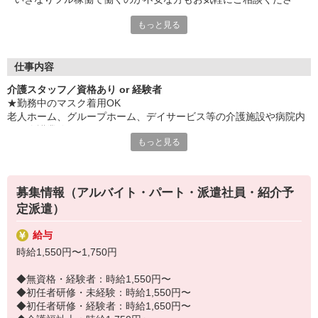
い。
もっと見る
＜介護派遣を利用して理想の職場へ！＞
お持ちの資格やこれまでの経験をしっかり活かせます。
ブランクがある方も安心して再スタートできるよう、条件に合っ
仕事内容
た職場をご提案。
介護スタッフ／資格あり or 経験者
未経験から挑戦できるお仕事も多数あるので、ブランクが不安な
★勤務中のマスク着用OK
方も安心してリスタートできます。
老人ホーム、グループホーム、デイサービス等の介護施設や病院内
選択肢の幅が広い点も魅力です。
での介護業務をお願いします。
もっと見る
家事や子育て、介護、趣味などプライベートを大切にしながら介
・食事や入浴のお手伝いなどの身体介護
護のお仕事を続けませんか？
・シーツ交換、ベッドメイクなどの環境整備
新しい一歩を踏み出す場として、ぜひご検討ください。
・薬やおしぼりの準備などのケア
募集情報（アルバイト・パート・派遣社員・紹介予
・体操や季節ごとのレクリエーション
定派遣）
・歩行、車椅子の介助
・見守り
給与
※施設により異なります
時給1,550円〜1,750円
★施設内は冷暖房完備！いつでも快適にお仕事できますよ！
20代・30代・40代・50代・60代、
◆無資格・経験者：時給1,550円〜
若手からミドル、中高年（エルダー）、シニア世代まで幅広く活躍
◆初任者研修・未経験：時給1,550円〜
中！
◆初任者研修・経験者：時給1,650円〜