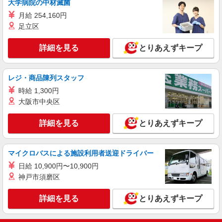
大学病院の中材滅菌
により変動） ・固定残業手当：20,000円（10時
詳細を見る
キープ
間） ※固定残業時間を超過する場合には超過勤務
月給 254,160円
手当として別途支給 ・夜勤手当：10,000円/1回
足立区
（上記給与とは別に支給） 下記資格をお持ちの方
派遣社員
歓迎 ・認知症介護基礎研修 ・初任者研修 ・実務
株式会社kotrio /●YK-H-1528543
詳細を見る
とりあえずキープ
者研修 ・介護福祉士 など
吉野町駅⇒障がい者支援員★軽作業の見守り、
身の回りのお世話
レジ・商品陳列スタッフ
時給1600円〜2250円 ◆日払い/週払いOK/交
通費全支給（ガソリン代含む）◆
時給 1,300円
横浜市南区
大阪市中央区
詳細を見る
キープ
詳細を見る
とりあえずキープ
派遣社員
マイクロバスによる施設利用者送迎ドライバー
株式会社kotrio /●YK-H-1954266
黄金町*デイでの生活補助☆新たなスキルを身
日給 10,900円〜10,900円
につけて長く働く♪
神戸市須磨区
時給1600円〜2250円 ＜日払い有/週払い有/交
通費全支給(ガソリン代含む)＞
詳細を見る
とりあえずキープ
横浜市南区 ＜黄金町駅チカ＞