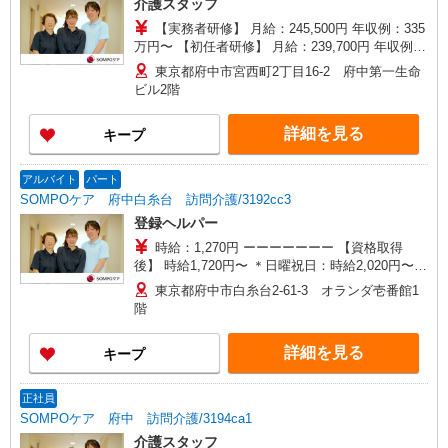
介護スタッフ
【実務者研修】 月給：245,500円 年収例：335
万円〜 【初任者研修】 月給：239,700円 年収例：
330万円〜 ※職務手当、（東京都）居住支援特別
東京都府中市宮西町2丁目16-2 府中第一生命
手当、日祝手当（月平均2回分）、在宅手当（月平
ビル2階
均20回分）等、毎月平均的に支払われる手当を含
みます。 ■深夜勤手当別途支給：4,000円/回 ■オン
詳細を見る
キープ
コール手当（1,000円/日）あり ※居住支援特別手
当は勤続5年目までの方はさらに1万円支給（再入
社は除く） ◎賞与：基本給2.08ヶ月分/年支給 ◎
アルバイト
パート
残業時は別途時間外手当支給（超過1分〜）
SOMPOケア 府中白糸台 訪問介護/3192cc3
登録ヘルパー
時給：1,270円 ーーーーーーー 【資格取得
後】 時給1,720円〜 ＊日曜祝日：時給2,020円〜
ーーーーーーー
東京都府中市白糸台2-61-3 オランダ壱番館1
階
詳細を見る
キープ
正社員
SOMPOケア 府中 訪問介護/3194ca1
介護スタッフ