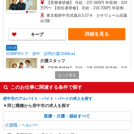
【実務者研修】 月給：237,000円 年収例：324
万円〜 【初任者研修】 月給：219,700円 年収例：
305万円〜 ※職務手当、（東京都）居住支援特別
東京都府中市武蔵台3-27-4 カサヴェール武蔵
手当、日祝手当（月平均2回分）等、毎月平均的に
台1階
支払われる手当を含みます。 ※居住支援特別手当
は勤続5年目までの方はさらに1万円支給（再入社
詳細を見る
キープ
は除く） ◎賞与：基本給2.08ヶ月分/年支給 ◎残
業時は別途時間外手当支給（超過1分〜）
正社員
SOMPOケア 府中 訪問介護/3194ca1
介護スタッフ
【実務者研修】 月給：225,500円 年収例：310
万円〜 【初任者研修】 月給：219,700円 年収例：
もっと見る
305万円〜 ※職務手当、（東京都）居住支援特別
東京都府中市宮西町2丁目16-2 府中第一生命
手当、日祝手当（月平均2回分）等、毎月平均的に
ビル2階
このお仕事に関連する条件で探す
支払われる手当を含みます。 ※居住支援特別手当
は勤続5年目までの方はさらに1万円支給（再入社
府中市のアルバイト・バイト・パートの求人を探す
詳細を見る
キープ
は除く） ◎賞与：基本給2.08ヶ月分/年支給 ◎残
同じ職種から府中市の求人を探す
業時は別途時間外手当支給（超過1分〜）
正社員
医療・介護・福祉すべて
そんぽの家S 西府/2023ba1
介護職・ヘルパー
介護スタッフ
【実務者研修】 月給：250,500円 年収例：345