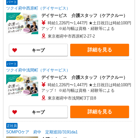
メゾンド樹庵1階 【立川営業所】東京都立川市富
パート
士見町一丁目21-18 野村ビル101号室 【在宅介護
ツクイ府中西原町（デイサービス）
センター成瀬】東京都町田市南成瀬五丁目1-6 コ
デイサービス 介護スタッフ（ケアクルー）
ーポ台益ナルセ B1F
時給1,226円〜1,447円 ★土日祝日は時給100円
アップ！ ※給与幅は資格・経験等による
東京都府中市西原町2-27-2
詳細を見る
キープ
パート
ツクイ府中浅間町（デイサービス）
デイサービス 介護スタッフ（ケアクルー）
時給1,226円〜1,447円 ★土日祝日は時給100円
アップ！ ※給与幅は資格・経験等による
東京都府中市浅間町3丁目8
詳細を見る
キープ
正社員
SOMPOケア 府中 定期巡回/3191da1