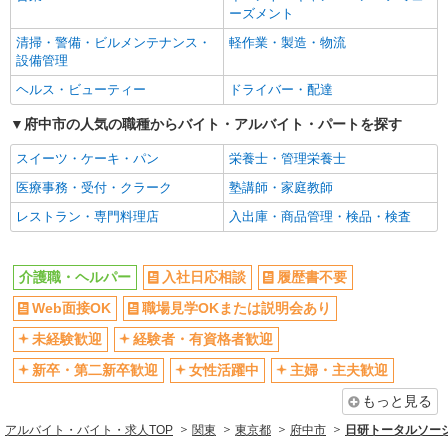
階
Web面接OK
職場見学OKまたは説明会あり
ーズメント
支払われる手当を含みます。 ※居住支援特別手当
は勤続5年目までの方はさらに1万円支給（再入社
未経験歓迎
経験者・有資格者歓迎
清掃・警備・ビルメンテナンス・
軽作業・製造・物流
詳細を見る
キープ
は除く） ◎賞与：基本給2.08ヶ月分/年支給 ◎残
設備管理
新卒・第二新卒歓迎
業時は別途時間外手当支給（超過1分〜）
女性活躍中
ヘルス・ビューティー
ドライバー・配達
アルバイト
パート
主婦・主夫歓迎
フリーター歓迎
そんぽの家S 府中住吉/2022bc3
府中市の人気の職種からバイト・アルバイト・パートを探す
学歴不問
ブランクOK
登録ヘルパー
ミドル（40代～）活躍中
エルダー（50代～）活躍中
スイーツ・ケーキ・パン
栄養士・管理栄養士
時給：1,270円 ーーーーーーー 【資格取得
後】 時給1,520円〜 ＊早朝夜間：時給1,900円〜
シニア（60代～）活躍中
昇給あり
医療事務・受付・クラーク
塾講師・家庭教師
＊日曜祝日：時給1,620円〜 ーーーーーーー
東京都府中市住吉町3丁目13-1
週払い
週2～3日勤務OK
レストラン・専門料理店
入出庫・商品管理・検品・検査
10時～勤務OK
16時前退社OK
詳細を見る
キープ
時間や曜日が選べる・シフト自由
深夜
介護職・ヘルパー
入社日応相談
履歴書不要
アルバイト
パート
禁煙・分煙
残業ほぼなし
Web面接OK
職場見学OKまたは説明会あり
SOMPOケア 国分寺 訪問介護/3188cc3
転勤なし
登録制
登録ヘルパー
未経験歓迎
経験者・有資格者歓迎
交通費支給
社会保険あり
時給：1,270円 ーーーーーーー 【資格取得
新卒・第二新卒歓迎
女性活躍中
主婦・主夫歓迎
後】 時給1,720円〜 ＊日曜祝日：時給2,020円〜
社割・特典あり
研修制度あり
ーーーーーーー
もっと見る
東京都府中市武蔵台3-27-4 カサヴェール武蔵
資格取得支援制度あり
高収入・高額
台1階
アルバイト・バイト・求人TOP
関東
東京都
府中市
日研トータルソー