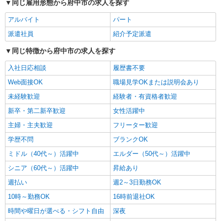
同じ雇用形態から府中市の求人を探す
万円〜 【初任者研修】 月給：244,700円 年収例：
335万円〜 ※職務手当、（東京都）居住支援特別
アルバイト
パート
東京都府中市本宿町2丁目8-6
手当、日祝手当（月平均2回分）、夜勤手当（月平
派遣社員
紹介予定派遣
均5回分）等、毎月平均的に支払われる手当を含み
詳細を見る
キープ
ます。 ※居住支援特別手当は勤続5年目までの方
同じ特徴から府中市の求人を探す
はさらに1万円支給（再入社は除く） ◎賞与：基
本給2.08ヶ月分/年支給 ◎残業時は別途時間外手当
アルバイト
パート
入社日応相談
履歴書不要
支給（超過1分〜）
SOMPOケア 府中白糸台 訪問介護/3192cc2
Web面接OK
職場見学OKまたは説明会あり
登録ヘルパー
未経験歓迎
経験者・有資格者歓迎
★（東京都）居住支援特別手当対象求人 【介
護福祉士】 時給1,800円 ◎週20時間以上勤務（社
新卒・第二新卒歓迎
女性活躍中
保加入者）の場合は時給1,850円 ＊日曜祝日：時
東京都府中市白糸台2-61-3 オランダ壱番館1
主婦・主夫歓迎
給2,100円〜 【実務者研修・初任者研修（ヘルパ
フリーター歓迎
階
ー1級・2級）】 時給1,720円 ◎週20時間以上勤務
学歴不問
ブランクOK
（社保加入者）の場合は時給1,770円 ＊日曜祝
詳細を見る
キープ
日：時給2,020円〜 ◎身体介助、生活援助が同時
ミドル（40代～）活躍中
エルダー（50代～）活躍中
給 ◎キャンセル手当：職務時給の60％支給 ※居
シニア（60代～）活躍中
昇給あり
住支援特別手当は勤続5年目までの方はさらに時給
正社員
＋50円（再入社者は除く）
週払い
週2～3日勤務OK
SOMPOケア 国分寺 訪問介護/3188ca1
介護スタッフ
10時～勤務OK
16時前退社OK
【介護福祉士】 月給：246,300円 年収例：336
時間や曜日が選べる・シフト自由
深夜
万円〜 ※職務手当、特別職務手当、（東京都）居