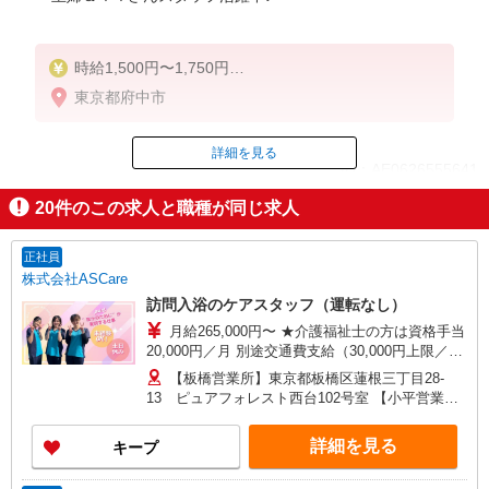
時給1,500円〜1,750円
★週払いOK（規定あり）
東京都府中市
※給与幅は経験・能力による
詳細を見る
ID：AE0626555641
20
件のこの求人と職種が同じ求人
掲載期間終了
正社員
株式会社ASCare
訪問入浴のケアスタッフ（運転なし）
月給265,000円〜 ★介護福祉士の方は資格手当
20,000円／月 別途交通費支給（30,000円上限／
月） 別途残業手当（月平均残業時間15時間）残業
【板橋営業所】東京都板橋区蓮根三丁目28-
代全額支給
13 ピュアフォレスト西台102号室 【小平営業
所】東京都小平市仲町571番地2 ラリーマンショ
ン1F東 【在宅介護センター調布】東京都調布市国
詳細を見る
キープ
領町五丁目4-17 パレス調布1990A館 【在宅介護
センター府中】東京都府中市武蔵台二丁目20-16