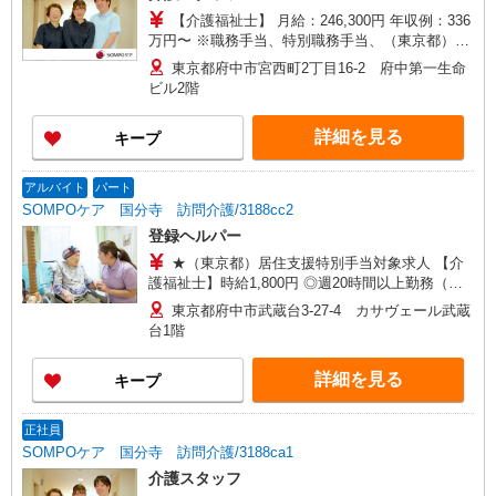
【介護福祉士】 月給：246,300円 年収例：336
万円〜 ※職務手当、特別職務手当、（東京都）居
住支援特別手当、働きがい向上手当、日祝手当
東京都府中市宮西町2丁目16-2 府中第一生命
（月平均2回分）等、毎月平均的に支払われる手当
ビル2階
を含みます。 ※居住支援特別手当は勤続5年目ま
での方はさらに1万円支給（再入社は除く） ◎賞
詳細を見る
キープ
与：基本給2.08ヶ月分/年支給 ◎残業時は別途時間
外手当支給（超過1分〜）
アルバイト
パート
SOMPOケア 国分寺 訪問介護/3188cc2
登録ヘルパー
★（東京都）居住支援特別手当対象求人 【介
護福祉士】時給1,800円 ◎週20時間以上勤務（社
保加入者）の場合は時給1,850円 ＊早朝夜間（〜8
東京都府中市武蔵台3-27-4 カサヴェール武蔵
時、18時〜）：時給2,250円〜 ＊日曜祝日：時給
台1階
2,100円〜 【実務者研修・初任者研修（ヘルパー1
級・2級）】時給1,720円 ◎週20時間以上勤務（社
詳細を見る
キープ
保加入者）の場合は時給1,770円 ＊早朝夜間（〜8
時、18時〜）：時給2,150円〜 ＊日曜祝日：時給
2,020円〜 ◎身体介助、生活援助が同時給 ◎キャ
正社員
ンセル手当：職務時給の60％支給 ※居住支援特別
SOMPOケア 国分寺 訪問介護/3188ca1
手当は勤続5年目までの方はさらに時給＋50円（再
介護スタッフ
入社者は除く）