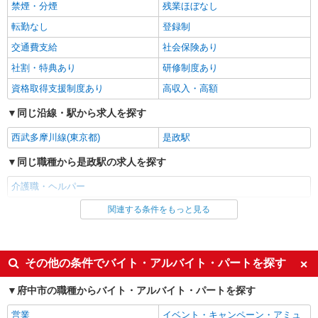
住支援特別手当、働きがい向上手当、日祝手当
禁煙・分煙
残業ほぼなし
東京都府中市武蔵台3-27-4 カサヴェール武蔵
（月平均2回分）等、毎月平均的に支払われる手当
台1階
転勤なし
登録制
を含みます。 ※居住支援特別手当は勤続5年目ま
での方はさらに1万円支給（再入社は除く） ◎賞
交通費支給
社会保険あり
詳細を見る
キープ
与：基本給2.08ヶ月分/年支給 ◎残業時は別途時間
社割・特典あり
研修制度あり
外手当支給（超過1分〜）
正社員
資格取得支援制度あり
高収入・高額
そんぽの家S 府中住吉/2022ba1
同じ沿線・駅から求人を探す
介護スタッフ
【実務者研修】 月給：250,500円 年収例：345
西武多摩川線(東京都)
是政駅
万円〜 【初任者研修】 月給：244,700円 年収例：
335万円〜 ※職務手当、（東京都）居住支援特別
同じ職種から是政駅の求人を探す
東京都府中市住吉町3丁目13-1
手当、日祝手当（月平均2回分）、夜勤手当（月平
均5回分）等、毎月平均的に支払われる手当を含み
介護職・ヘルパー
詳細を見る
キープ
ます。 ※居住支援特別手当は勤続5年目までの方
関連する条件をもっと見る
同じ雇用形態から是政駅の求人を探す
はさらに1万円支給（再入社は除く） ◎賞与：基
本給2.08ヶ月分/年支給 ◎残業時は別途時間外手当
正社員
アルバイト
パート
支給（超過1分〜）
SOMPOケア 府中白糸台 訪問介護/3192ca1
派遣社員
紹介予定派遣
介護スタッフ
その他の条件でバイト・アルバイト・パートを探す
【実務者研修】 月給：237,000円 年収例：324
同じ特徴から是政駅の求人を探す
府中市の職種からバイト・アルバイト・パートを探す
万円〜 【初任者研修】 月給：219,700円 年収例：
305万円〜 ※職務手当、（東京都）居住支援特別
入社日応相談
履歴書不要
東京都府中市白糸台2-61-3 オランダ壱番館1
営業
イベント・キャンペーン・アミュ
手当、日祝手当（月平均2回分）等、毎月平均的に