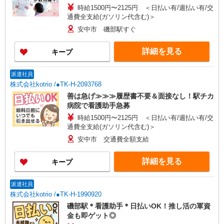
時給1500円〜2125円 ＜日払い有/週払い有/交
通費全支給(ガソリン代含む)＞
安中市 磯部駅すぐ
詳細を見る
キープ
派遣社員
株式会社kotrio /●TK-H-2093768
善は急げ≫≫≫履歴書不要＆面接なし！駅チカ
病院で看護助手急募
時給1500円〜2125円 ＜日払い有/週払い有/交
通費全支給(ガソリン代含む)＞
安中市 交通費全額支給
詳細を見る
キープ
派遣社員
株式会社kotrio /●TK-H-1990920
磯部駅＊看護助手＊日払いOK！推し活の軍資
金も即ゲット◎