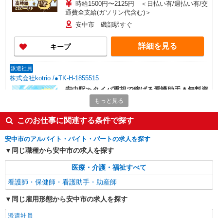
時給1500円〜2125円 ＜日払い有/週払い有/交
通費全支給(ガソリン代含む)＞
安中市 磯部駅すぐ
詳細を見る
キープ
派遣社員
株式会社kotrio /●TK-H-1855515
安中駅≫タイパ重視で稼げる看護助手＊無料資
格支援で時給UP
もっと見る
時給1500円〜2125円 ＜日払い有/週払い有/交
通費全支給(ガソリン代含む)＞
このお仕事に関連する条件で探す
安中市板鼻｜安中駅・群馬八幡駅
安中市のアルバイト・バイト・パートの求人を探す
同じ職種から安中市の求人を探す
詳細を見る
キープ
医療・介護・福祉すべて
派遣社員
看護師・保健師・看護助手・助産師
株式会社kotrio /●TK-H-2099838
安中駅近く＊綺麗な病院で看護助手デビュー♪
同じ雇用形態から安中市の求人を探す
無資格・未経験OK
派遣社員
時給1500円〜2125円 ＜日払い有/週払い有/交