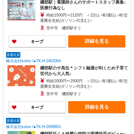
磯部駅｜看護師さんのサポートスタッフ募集♪
医療行為なし
時給1500円〜2125円 ＜日払い有/週払い有/交
通費全支給(ガソリン代含む)＞
安中市 磯部駅すぐ
詳細を見る
キープ
派遣社員
株式会社kotrio /●TK-H-1902004
磯部駅のサ高住＊シフト融通が利くため子育て
世代から大人気♪
時給2000円〜2500円 ＜日払い有/週払い有/交
通費全支給(ガソリン代含む)＞
安中市 磯部駅すぐ
詳細を見る
キープ
派遣社員
株式会社kotrio /●TK-H-2099853
磯部駅近く＊綺麗な病院で看護助手デビュー♪