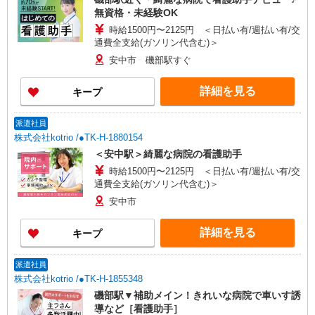
無資格・未経験OK
時給1500円〜2125円 ＜日払い有/週払い有/交
通費全支給(ガソリン代含む)＞
安中市 磯部駅すぐ
詳細を見る
キープ
派遣社員
株式会社kotrio /●TK-H-1880154
＜安中駅＞綺麗な病院の看護助手
時給1500円〜2125円 ＜日払い有/週払い有/交
通費全支給(ガソリン代含む)＞
安中市
詳細を見る
キープ
派遣社員
株式会社kotrio /●TK-H-1855348
磯部駅▼補助メイン！きれいな病院で車いす誘
導など［看護助手］