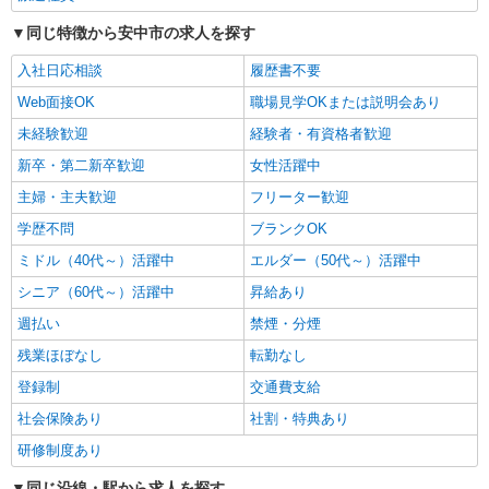
通費全支給(ガソリン代含む)＞
同じ特徴から安中市の求人を探す
安中市 交通費全額支給
入社日応相談
履歴書不要
詳細を見る
キープ
Web面接OK
職場見学OKまたは説明会あり
未経験歓迎
経験者・有資格者歓迎
派遣社員
新卒・第二新卒歓迎
女性活躍中
株式会社kotrio /●TK-H-1991377
≪日払いOK！≫病院の看護助手＊即日勤務も
主婦・主夫歓迎
フリーター歓迎
可能♪
学歴不問
ブランクOK
時給1500円〜2125円 ＜日払い有/週払い有/交
通費全支給(ガソリン代含む)＞
ミドル（40代～）活躍中
エルダー（50代～）活躍中
安中市 磯部駅すぐ
シニア（60代～）活躍中
昇給あり
週払い
禁煙・分煙
詳細を見る
キープ
残業ほぼなし
転勤なし
派遣社員
登録制
交通費支給
株式会社kotrio /●TK-H-2099704
社会保険あり
社割・特典あり
＜高時給＞磯部駅近くの病院で安定した働き方
研修制度あり
を★看護助手♪
時給1400円〜2125円 ＜日払い有/週払い有/交
同じ沿線・駅から求人を探す