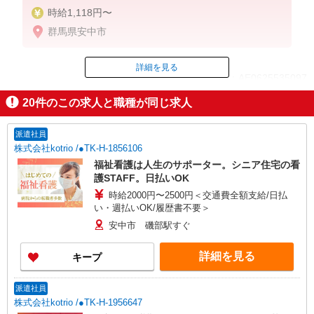
時給1,118円〜
群馬県安中市
詳細を見る
ID：AE0625535097
20
件のこの求人と職種が同じ求人
掲載期間終了
派遣社員
株式会社kotrio /●TK-H-1856106
福祉看護は人生のサポーター。シニア住宅の看
護STAFF。日払いOK
時給2000円〜2500円＜交通費全額支給/日払
い・週払いOK/履歴書不要＞
安中市 磯部駅すぐ
詳細を見る
キープ
派遣社員
株式会社kotrio /●TK-H-1956647