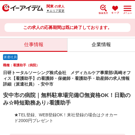
関東
の求人
▼エリア変更
この求人の応募期間は既に終了しております。
仕事情報
企業情報
派遣社員
職種：看護助手（病院）
日研トータルソーシング株式会社 メディカルケア事業部/高崎オフ
ィス【看護助手】の看護師・保健師・看護助手・助産師の求人情報
詳細（派遣社員） - 安中市
安中市の病院｜無料駐車場完備◎無資格OK！日勤の
み☆時短勤務あり♪看護助手
★TEL登録、WEB登録OK！来社登録の場合はクオカー
ド2000円プレゼント