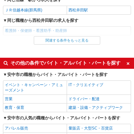
通費全支給(ガソリン代含む)＞
ＪＲ信越本線(群馬県)
西松井田駅
安中市 磯部駅すぐ
同じ職種から西松井田駅の求人を探す
詳細を見る
キープ
看護師・保健師・看護助手・助産師
派遣社員
関連する条件をもっと見る
同じ雇用形態から西松井田駅の求人を探す
株式会社kotrio /●TK-H-1990913
安中駅＊看護助手＊日払いOK！推し活の軍資
派遣社員
金も即ゲット◎
同じ特徴から西松井田駅の求人を探す
その他の条件でバイト・アルバイト・パートを探す
時給1500円〜2125円 ＜日払い有/週払い有/交
通費全支給(ガソリン代含む)＞
入社日応相談
履歴書不要
安中市の職種からバイト・アルバイト・パートを探す
安中市板鼻｜安中駅・群馬八幡駅
Web面接OK
職場見学OKまたは説明会あり
イベント・キャンペーン・アミュ
IT・クリエイティブ
詳細を見る
未経験歓迎
経験者・有資格者歓迎
キープ
ーズメント
新卒・第二新卒歓迎
女性活躍中
営業
ドライバー・配達
派遣社員
主婦・主夫歓迎
フリーター歓迎
教育・保育
建築・設備・アクティブワーク
株式会社kotrio /●TK-H-2086580
学歴不問
ブランクOK
≪安中駅≫年齢不問！０からスタートでも活躍
安中市の人気の職種からバイト・アルバイト・パートを探す
できる看護助手♪
ミドル（40代～）活躍中
エルダー（50代～）活躍中
アパレル販売
量販店・大型SC・百貨店
時給1500円〜2125円 ＜日払い有/週払い有/交
シニア（60代～）活躍中
昇給あり