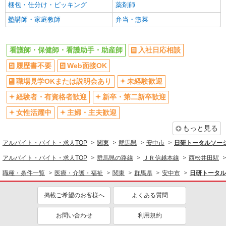
通費全支給(ガソリン代含む)＞
梱包・仕分け・ピッキング
薬剤師
週払い
禁煙・分煙
安中市｜最寄り駅安中
塾講師・家庭教師
弁当・惣菜
残業ほぼなし
転勤なし
詳細を見る
キープ
登録制
交通費支給
看護師・保健師・看護助手・助産師
入社日応相談
社会保険あり
社割・特典あり
派遣社員
履歴書不要
Web面接OK
株式会社kotrio /●TK-H-2014370
研修制度あり
≪磯部駅≫年齢不問！０からスタートでも活躍
職場見学OKまたは説明会あり
未経験歓迎
同じ職種から求人を探す
できる看護助手♪
経験者・有資格者歓迎
新卒・第二新卒歓迎
時給1500円〜2125円 ＜日払い有/週払い有/交
医療・介護・福祉
通費全支給(ガソリン代含む)＞
女性活躍中
主婦・主夫歓迎
看護師・保健師・看護助手・助産師
安中市 磯部駅すぐ
もっと見る
同じ特徴から求人を探す
アルバイト・バイト・求人TOP
関東
群馬県
安中市
日研トータルソー
詳細を見る
キープ
未経験歓迎
ミドル（40代～）活躍中
アルバイト・バイト・求人TOP
群馬県の路線
ＪＲ信越本線
西松井田駅
派遣社員
交通費支給
社会保険あり
職種・条件一覧
医療・介護・福祉
関東
群馬県
安中市
日研トータル
株式会社kotrio /●TK-H-1901965
磯部駅＊医療現場を支える看護助手＊嬉しい高
掲載ご希望のお客様へ
よくある質問
時給◎研修あり
時給1500円〜2125円 ＜日払い有/週払い有/交
お問い合わせ
利用規約
通費全支給(ガソリン代含む)＞