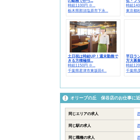
の勤務でがっ...
生・フリ
時給1100円 ※...
時給1400
栃木県那須塩原市下永...
東京都杉
土日祝は時給UP！週末勤務で
平日ラ
きる方積極採...
方大募集
時給1150円 ※...
時給1200
千葉県君津市東坂田4...
千葉県茂
オリーブの丘 保谷店のお仕事に
同じエリアの求人
同じ駅の求人
同じ職種の求人