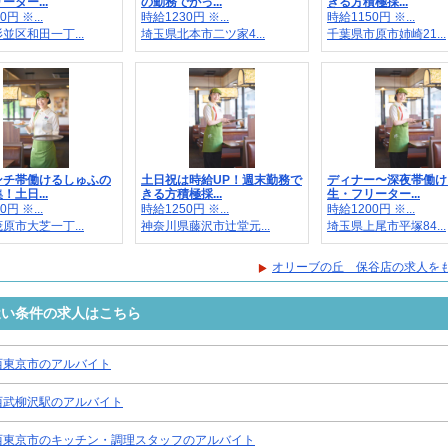
ーター...
の勤務でがっ...
きる方積極採...
円 ※...
時給1230円 ※...
時給1150円 ※...
並区和田一丁...
埼玉県北本市二ツ家4...
千葉県市原市姉崎21...
ンチ帯働けるしゅふの
土日祝は時給UP！週末勤務で
ディナー〜深夜帯働け
！土日...
きる方積極採...
生・フリーター...
円 ※...
時給1250円 ※...
時給1200円 ※...
原市大芝一丁...
神奈川県藤沢市辻堂元...
埼玉県上尾市平塚84...
オリーブの丘 保谷店の求人を
近い条件の求人はこちら
西東京市のアルバイト
西武柳沢駅のアルバイト
西東京市のキッチン・調理スタッフのアルバイト