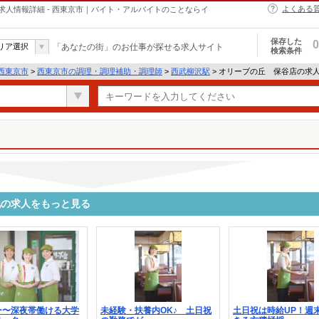
よくある
人情報詳細 - 西東京市｜バイト・アルバイトのことならイ
保存した
0
リア選択
「あなたの街」のお仕事が探せる求人サイト
検索条件
西東京市
>
西東京市の調理・調理補助・調理師
>
西武柳沢駅
> オリーブの丘 保谷店の求
他の求人をもっと見る
ー〜深夜帯働ける大学
未経験・扶養内OK♪ 土日祝
土日祝は時給UP！週