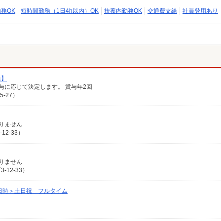
勤務OK
短時間勤務（1日4h以内）OK
扶養内勤務OK
交通費支給
社員登用あり
員】
給与に応じて決定します。 賞与年2回
-27）
ありません
2-33）
ありません
12-33）
日時＞土日祝 フルタイム