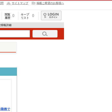
質問
サイトマップ
掲載ご希望のお客様へ
閲覧
キープ
0
0
履歴
リスト
ログイン
人情報詳細
末勤務で