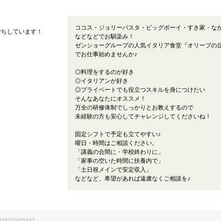
ココス・ジョリーパスタ・ビッグボーイ・すき家・な
待ちしています！
などなどでお馴染み！
ゼンショーグループの人気イタリア食堂『オリーブの
でお仕事始めませんか♪
◎料理をするのが好き
◎イタリアンが好き
◎プライベートでも役立つスキルを身につけたい
そんなあなたにオススメ！
万全の研修体制でしっかりとお教えするので
未経験の方も安心してチャレンジしてくださいね！
固定シフトで予定も立てやすい♪
曜日・時間はご相談ください。
「講義の合間に・学校終わりに」
「家事の空いた時間に扶養内で」
「土日祝メインで安定収入」
などなど、希望があれば遠慮なくご相談を♪