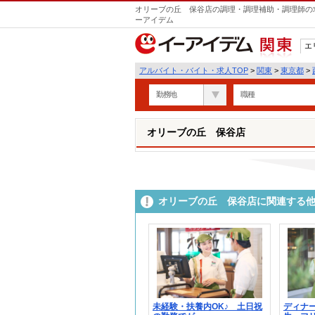
オリーブの丘 保谷店の調理・調理補助・調理師の求
ーアイデム
エ
関東
アルバイト・バイト・求人TOP
>
関東
>
東京都
>
勤務地
職種
オリーブの丘 保谷店
オリーブの丘 保谷店に関連する
未経験・扶養内OK♪ 土日祝
ディナ