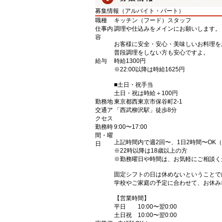
募集情報（アルバイト・パート）
職種
キッチン（フード）スタッフ
仕事内
調理や仕込みをメインにお願いします。
容
お客様に安全・安心・美味しいお料理を
普段調理をしない方も安心ですよ。
給与
時給1300円
※22:00以降は時給1625円
■土日・祝手当
土日・祝は時給＋100円
勤務地
東京都西東京市保谷町2-1
交通ア
「西武柳沢駅」徒歩8分
クセス
勤務時
9:00〜17:00
間・曜
上記時間内で週2回〜、1日2時間〜OK
日
※22時以降は18歳以上の方
※勤務曜日や時間は、お気軽にご相談く
固定シフトの日は休めないということで
学校やご家庭の予定に合わせて、お休み
【営業時間】
平日 10:00〜翌0:00
土日祝 10:00〜翌0:00