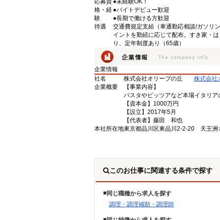
応募資
●未経験OK！
格・経
●バイトデビュー歓迎
験
●長期で働ける方歓迎
待遇
交通費規定支給（車通勤応相談/ガソリ
イントを勤続に応じて配布。すき家・は
り、定年制度あり（65歳）
企業情報
社名
株式会社オリーブの丘
株式会社
企業概要
【事業内容】
パスタやピッツアなど本場イタリア
【資本金】1000万円
【設立】2017年5月
【代表者】藤田 和也
本社所在地
東京都品川区東品川2-2-20 天王
このお仕事に関連する条件で探す
同じ職種から求人を探す
調理・調理補助・調理師