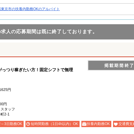
西東京市の扶養内勤務OKのアルバイト
の求人の応募期間は既に終了しております。
がっつり稼ぎたい方！固定シフトで無理
1625円
00円
）スタッフ
町2-1
2～3日勤務OK
短時間勤務（1日4h以内）OK
扶養内勤務OK
交通費支