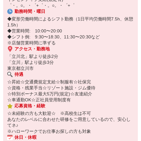
味わえるお仕事です！
オンライン面談なのでスピード対応。
゜・。○。・゜+゜・。○。・゜+゜
即日登録もOK♪
勤務時間・曜日
◆変形労働時間によるシフト勤務（1日平均労働時間7.5h、休憩
気になった方はお気軽にご相談ください！
1.5h）
◆営業時間: 10:00〜20:00
◆シフト例: 9:30〜18:30、11:30〜20:30など
※店舗営業時間に準ずる
アクセス・勤務地
「立川北」駅より徒歩2分
「立川」駅より徒歩3分
東京都立川市
待遇
☆昇給☆交通費規定支給☆制服有☆社保完
☆資格・残業手当☆リゾート施設・ジム優待
☆特別ボーナス最大5万円(規定)☆友達紹介
☆車通勤OK☆正社員登用制度有
応募資格・経験
☆未経験の方も大歓迎☆ ※高校生は不可
あなたのレベルに合わせた研修をご用意しているので、安心し
てネ♪
※ハローワークでお仕事お探しの方も対象
休日・休暇