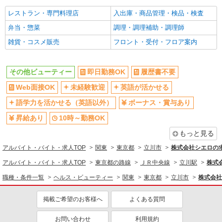
各種手当（家族・役職・インセン
制服貸与
ティブなど）あり
レストラン・専門料理店
入出庫・商品管理・検品・検査
社員登用あり
弁当・惣菜
調理・調理補助・調理師
同じ職種から求人を探す
雑貨・コスメ販売
フロント・受付・フロア案内
ヘルス・ビューティー
その他ビューティー
即日勤務OK
履歴書不要
同じ特徴から求人を探す
Web面接OK
未経験歓迎
英語が活かせる
未経験歓迎
英語が活かせる
語学力を活かせる（英語以外）
ボーナス・賞与あり
ボーナス・賞与あり
車通勤OK
昇給あり
10時～勤務OK
交通費支給
社会保険あり
もっと見る
社員登用あり
アルバイト・バイト・求人TOP
関東
東京都
立川市
株式会社シエロの
アルバイト・バイト・求人TOP
東京都の路線
ＪＲ中央線
立川駅
株式
職種・条件一覧
ヘルス・ビューティー
関東
東京都
立川市
株式会社
掲載ご希望のお客様へ
よくある質問
お問い合わせ
利用規約