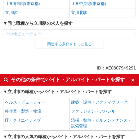
ＪＲ青梅線(東京都)
ＪＲ中央線(東京都)
立川駅
立川北駅
同じ職種から立川駅の求人を探す
その他ビューティー
関連する条件をもっと見る
同じ雇用形態から立川駅の求人を探す
正社員
契約社員
同じ特徴から立川駅の求人を探す
ID：AE0807949291
即日勤務OK
履歴書不要
その他の条件でバイト・アルバイト・パートを探す
Web面接OK
未経験歓迎
立川市の職種からバイト・アルバイト・パートを探す
英語が活かせる
語学力を活かせる（英語以外）
ヘルス・ビューティー
建築・設備・アクティブワーク
ボーナス・賞与あり
昇給あり
軽作業・製造・物流
ファッション・アパレル
10時～勤務OK
車通勤OK
IT・クリエイティブ
清掃・警備・ビルメンテナンス・
バイク通勤OK
交通費支給
設備管理
社会保険あり
入社祝い金あり
立川市の人気の職種からバイト・アルバイト・パートを探す