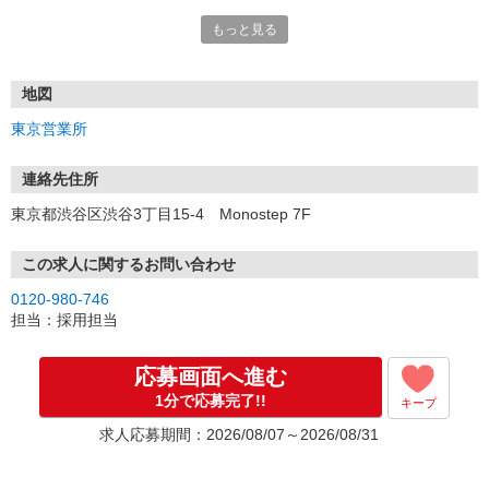
もっと見る
■電話応募の場合
電話応募も歓迎！（受付:10:00〜20:00）
土日祝も受付中♪
地図
【選考フロー】
東京営業所
①応募から3営業日を目安に、メールorお電話でご連絡します。
②面接日時を決定！「0120」から始まる電話番号からご連絡します
★スマホでWEB面接（LINEなど）・出張面接・事務所面接と選べま
連絡先住所
す
東京都渋谷区渋谷3丁目15-4 Monostep 7F
③面接実施（履歴書不要）
④勤務開始（スタート日は応相談）
※ご希望があれば、職場見学の調整もOKです！
この求人に関するお問い合わせ
0120-980-746
お気軽にご応募ください♪
担当：採用担当
応募画面へ進む
1分で応募完了!!
キープ
求人応募期間：2026/08/07～2026/08/31