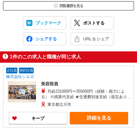
閲覧履歴を見る
ブックマーク
ポストする
シェアする
URLをシェア
1
件のこの求人と職種が同じ求人
正社員
契約社員
株式会社シエロ
美容部員
月給231000円〜355000円（経験・能力によ
る） ※残業代支給 ★交通費別途支給（規定あり）
゜+゜・。○。・゜+゜・。○。・゜+゜ 入社祝い金
東京都立川市
10万円支給(規定有) お友達を紹介頂くと, インセン
ティブ支給(規定有) ゜・。○。・゜+゜・。
詳細を見る
キープ
○。・゜+゜