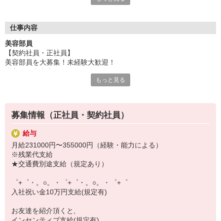
いつでも相談してください！
充実の福利厚生、各種施設利用の特典など、
仕事内容
働きやすい環境づくりに取り組んでいます！
美容部員
お仕事以外も充実させたいあなたの味方です♪
【契約社員・正社員】
美容部員を大募集！未経験大歓迎！
【選べるお仕事いろいろ】
◇主な仕事内容
￣￣￣￣￣￣￣￣￣￣￣
もっと見る
カウンターにいらしたお客様のお悩みやご希望をヒアリングして、
▼オフィスワーク
肌診断・メイクアップサービスを通して、肌質・生活習慣や体調に
事務、経理、データ入力、コールセンター、受付
合った化粧品をご提案するお仕事です。
▼工場・製造・軽作業系
■スキンケアだけでなく、メイクアップ製品も！
機械/食品製造・梱包・仕分け・加工・組立・検査
募集情報（正社員・契約社員）
■「いろいろな化粧品を使ってみたけれど、なかなか自分に合うもの
▼美容系
が見つからなかった」というお客様の多くが「アクセーヌに出会え
眉毛サロンのアイブロウ・ネイリスト・エステ
給与
てよかった！」と言ってくださいます！また、近年肌が敏感に傾き
▼営業・販売
月給231000円〜355000円（経験・能力による）
やすい方も多く、多くのお客様の「お守り」のような製品になって
法人営業・アパレル販売・個別指導塾・人材紹介
※残業代支給
います。アクセーヌは、クチコミサイトでも評判が高く、さまざま
▼人気案件も多数♪
★交通費別途支給（規定あり）
なな賞も受賞しています。スキンケア製品のイメージが強いのです
短期・期間限定・オープニング・官公庁案件
が、ファンデーションやメイクアップ製品も充実しています。「肌
上場/優良/大手企業など
゜+゜・。○。・゜+゜・。○。・゜+゜
トラブルで、メイクはできない」とあきらめていたお客様が、「ア
入社祝い金10万円支給(規定有)
クセーヌに出会って、初めてメイクの楽しさを知りました！・・・
【スマホ面接実施中】
うれしくて泣きそう。」と感動していただくこともしばし
￣￣￣￣￣￣￣￣￣
お友達を紹介頂くと,
ば。・・・こちらも思わずもらい泣きしそうになるぐらい、感動を
自宅に居ながらスマホでカンタン面接OK！
インセンティブ支給(規定有)