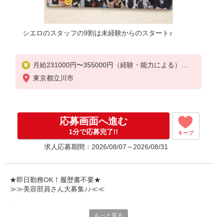
シエロのスタッフの9割は未経験からのスタート♪
月給231000円〜355000円（経験・能力による）
※残業代支給
東京都立川市
★交通費別途支給（規定あり）
゜+゜・。○。・゜+゜・。○。・゜+゜
入社祝い金10万円支給(規定有)
応募画面へ進む
お友達を紹介頂くと,
1分で応募完了!!
キープ
インセンティブ支給(規定有)
求人応募期間：2026/08/07～2026/08/31
゜・。○。・゜+゜・。○。・゜+゜
★即日勤務OK！履歴書不要★
≫≫美容部員さん大募集♪♪≪≪
専任のコーディネーターがサポート♪
もっと見る
職場での不安や悩み事があれば