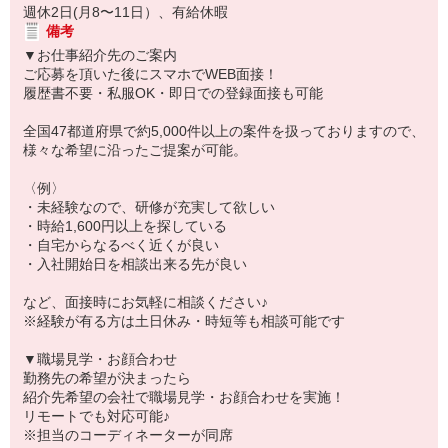
週休2日(月8〜11日）、有給休暇
備考
▼お仕事紹介先のご案内
ご応募を頂いた後にスマホでWEB面接！
履歴書不要・私服OK・即日での登録面接も可能
全国47都道府県で約5,000件以上の案件を扱っておりますので、
様々な希望に沿ったご提案が可能。
〈例〉
・未経験なので、研修が充実して欲しい
・時給1,600円以上を探している
・自宅からなるべく近くが良い
・入社開始日を相談出来る先が良い
など、面接時にお気軽に相談ください♪
※経験が有る方は土日休み・時短等も相談可能です
▼職場見学・お顔合わせ
勤務先の希望が決まったら
紹介先希望の会社で職場見学・お顔合わせを実施！
リモートでも対応可能♪
※担当のコーディネーターが同席