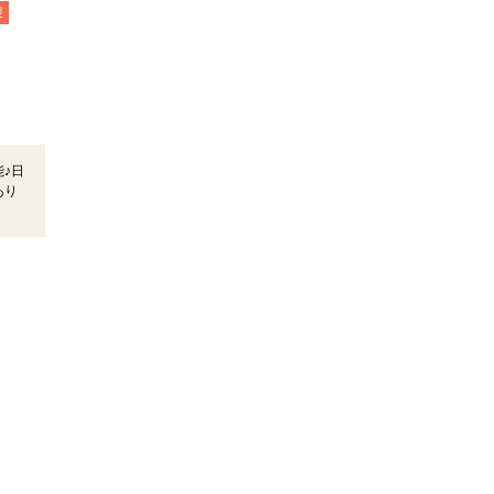
迎
♪日
あり