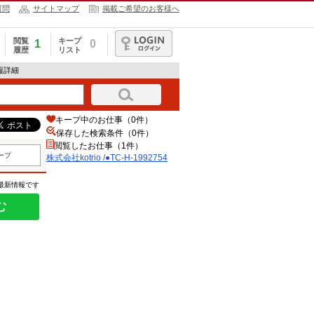
質問
サイトマップ
掲載ご希望のお客様へ
閲覧
キープ
1
0
履歴
リスト
ログイン
情報詳細
キープ中のお仕事（0件）
保存した検索条件（
0
件）
閲覧したお仕事（1件）
ープ
株式会社kotrio /●TC-H-1992754
の最新情報です
む