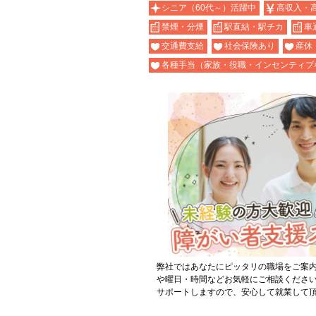
シニア（60代～）活躍中
高収入・
禁煙・分煙
駅直結・駅チカ
車
交通費支給
社会保険あり
産休
各種手当（家族・役職・インセンティブ
弊社ではあなたにピッタリの職場をご案
や曜日・時間などお気軽にご相談くださ
サポートしますので、安心して就業して