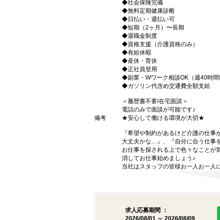
◆社会保険完備
◆無料定期健康診断
◆日払い・週払い可
◆短期（2ヶ月）〜長期
◆退職金制度
◆資格支援（介護資格のみ）
◆有給休暇
◆産休・育休
◆正社員登用
◆副業・Wワーク相談OK（週40時
◆ガソリン代含め交通費全額支給
＜履歴書不要/在宅面談＞
電話のみで面談が可能です♪
備考
★安心して働ける環境が大切★
『希望や制約があるけど介護の仕事
大丈夫かな…』、『自分に合う仕事
お仕事を探される上で色々なことが気
消してお仕事始めましょう♪
当社はスタッフの皆様お一人お一人に
求人応募期間 ：
2026/08/01 ～ 2026/08/09