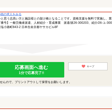
の他の求人をみる
いと思う志高い方と施設様との架け橋となることです。資格支援を無料で実施し、業
一般労働者派遣、人材紹介・育成事業 派遣/派26-300203、紹介/26-ユ-300
小路町843-2 日本生命京都ヤサカビル8F
応募画面へ進む
キープ
1分で応募完了!!
せんので、プリントアウトして保管をお願いします。