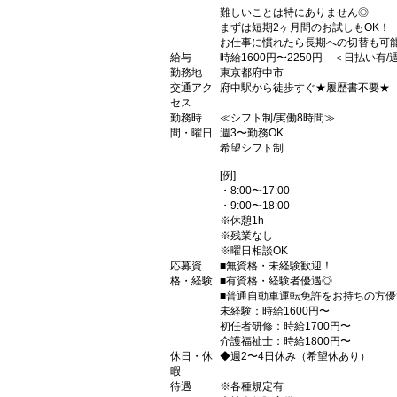
難しいことは特にありません◎
まずは短期2ヶ月間のお試しもOK！
お仕事に慣れたら長期への切替も可能
給与
時給1600円〜2250円 ＜日払い有
勤務地
東京都府中市
交通アク
府中駅から徒歩すぐ★履歴書不要★
セス
勤務時
≪シフト制/実働8時間≫
間・曜日
週3〜勤務OK
希望シフト制
[例]
・8:00〜17:00
・9:00〜18:00
※休憩1h
※残業なし
※曜日相談OK
応募資
■無資格・未経験歓迎！
格・経験
■有資格・経験者優遇◎
■普通自動車運転免許をお持ちの方
未経験：時給1600円〜
初任者研修：時給1700円〜
介護福祉士：時給1800円〜
休日・休
◆週2〜4日休み（希望休あり）
暇
待遇
※各種規定有