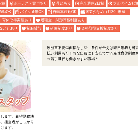
高額
ボーナス・賞与あり
昇給あり
完全週休2日制
フルタイム歓
通勤OK
バイク通勤OK
自転車通勤OK
残業少なめ（月20h未満）
・育休取得実績あり
退職金・財形貯蓄制度あり
など）あり
制服貸与
研修制度あり
資格取得支援制度あり
履歴書不要◎面接なし◎ 条件が合えば即日勤務も可能
払い利用も可！急な出費にも安心です☆産休育休制度
⇒若手世代も働きやすい職場＊
内します。希望勤務地
い。担当者がしっかり
頂けます。