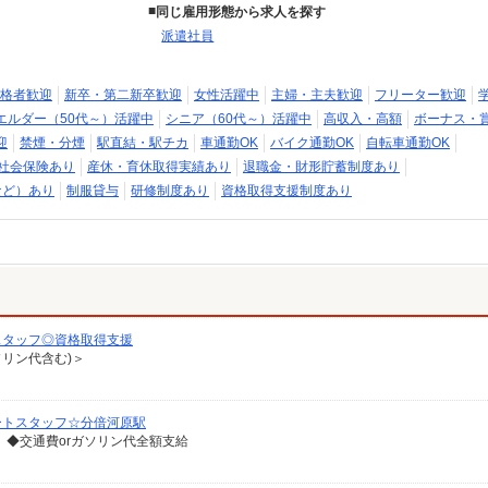
同じ雇用形態から求人を探す
派遣社員
格者歓迎
新卒・第二新卒歓迎
女性活躍中
主婦・主夫歓迎
フリーター歓迎
エルダー（50代～）活躍中
シニア（60代～）活躍中
高収入・高額
ボーナス・
迎
禁煙・分煙
駅直結・駅チカ
車通勤OK
バイク通勤OK
自転車通勤OK
社会保険あり
産休・育休取得実績あり
退職金・財形貯蓄制度あり
など）あり
制服貸与
研修制度あり
資格取得支援制度あり
スタッフ◎資格取得支援
ソリン代含む)＞
ートスタッフ☆分倍河原駅
 ◆交通費orガソリン代全額支給