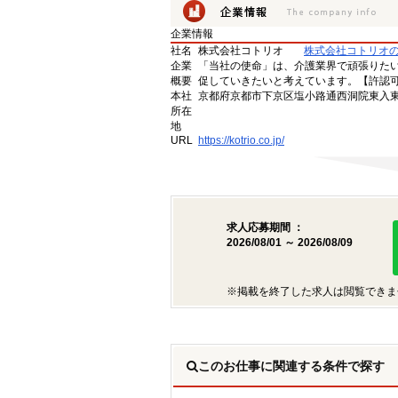
企業情報
社名
株式会社コトリオ
株式会社コトリオ
企業
「当社の使命」は、介護業界で頑張りた
概要
促していきたいと考えています。【許認可番号】
本社
京都府京都市下京区塩小路通西洞院東入東塩
所在
地
URL
https://kotrio.co.jp/
求人応募期間 ：
2026/08/01 ～ 2026/08/09
※掲載を終了した求人は閲覧できま
このお仕事に関連する条件で探す