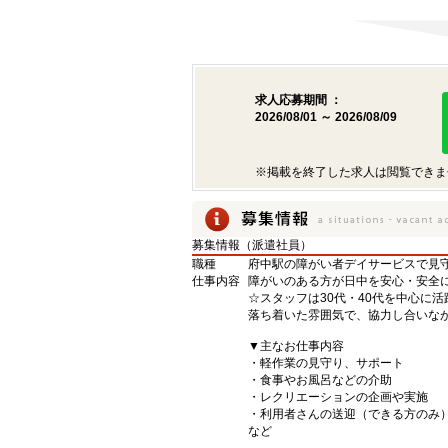
求人応募期間 ：
2026/08/01 ～ 2026/08/09
※掲載を終了した求人は閲覧できま
募集情報（派遣社員）
職種
府中駅の障がい者デイサービスで見守
仕事内容
障がいのある方が日中を安心・安全
☆スタッフは30代・40代を中心に活
落ち着いた雰囲気で、協力し合いな
▼主なお仕事内容
・軽作業の見守り、サポート
・食事やお風呂などの介助
・レクリエーションの企画や実施
・利用者さんの送迎（できる方のみ
など