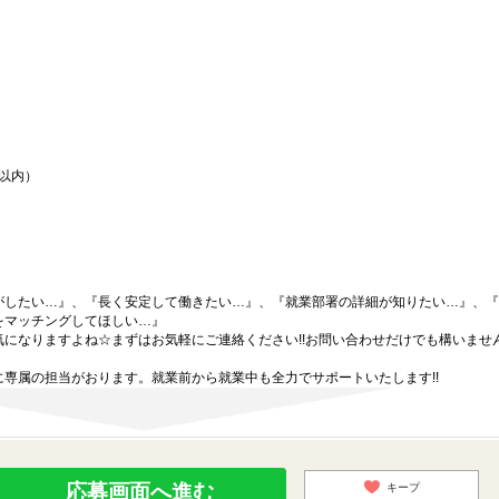
間以内）
がしたい…』、『長く安定して働きたい…』、『就業部署の詳細が知りたい…』、『
をマッチングしてほしい…』
になりますよね☆まずはお気軽にご連絡ください!!お問い合わせだけでも構いません
専属の担当がおります。就業前から就業中も全力でサポートいたします!!
応募画面へ進む
キープ