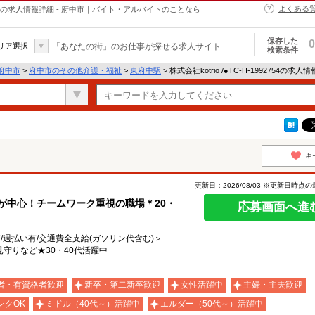
よくある
介護・福祉の求人情報詳細 - 府中市｜バイト・アルバイトのことなら
保存した
0
リア選択
「あなたの街」のお仕事が探せる求人サイト
検索条件
府中市
>
府中市のその他介護・福祉
>
東府中駅
> 株式会社kotrio /●TC-H-1992754の求人
キ
更新日：2026/08/03 ※更新日時点
フが中心！チームワーク重視の職場＊20・
応募画面へ進
有/週払い有/交通費全支給(ガソリン代含む)＞
守りなど★30・40代活躍中
者・有資格者歓迎
新卒・第二新卒歓迎
女性活躍中
主婦・主夫歓迎
ンクOK
ミドル（40代～）活躍中
エルダー（50代～）活躍中