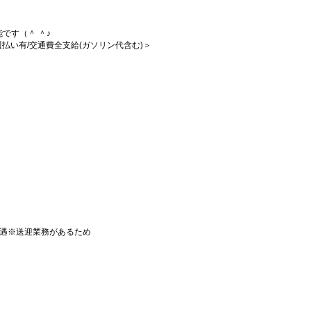
です（＾ ＾♪
/週払い有/交通費全支給(ガソリン代含む)＞
優遇※送迎業務があるため