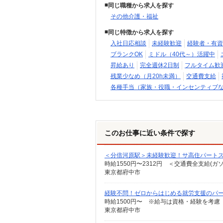
同じ職種から求人を探す
その他介護・福祉
同じ特徴から求人を探す
入社日応相談
未経験歓迎
経験者・有資
ブランクOK
ミドル（40代～）活躍中
昇給あり
完全週休2日制
フルタイム歓
残業少なめ（月20h未満）
交通費支給
各種手当（家族・役職・インセンティブ
このお仕事に近い条件で探す
＜分倍河原駅＞未経験歓迎！サ高住パート
時給1550円〜2312円 ＜交通費全支給(ガ
東京都府中市
経験不問！ゼロからはじめる就労支援のパ
時給1500円〜 ※給与は資格・経験を考慮
東京都府中市