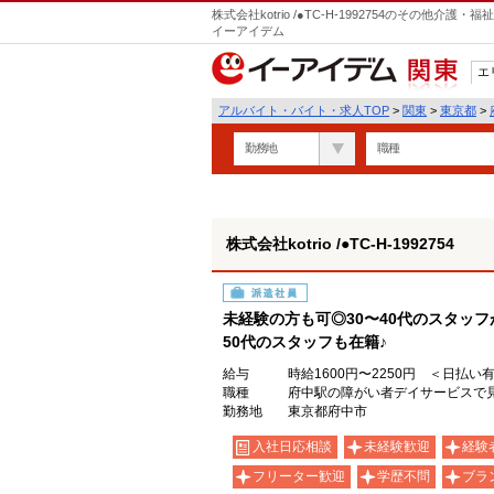
株式会社kotrio /●TC-H-1992754のその他
イーアイデム
エ
関東
アルバイト・バイト・求人TOP
>
関東
>
東京都
>
勤務地
職種
株式会社kotrio /●TC-H-1992754
派遣社員
未経験の方も可◎30〜40代のスタッ
50代のスタッフも在籍♪
給与
時給1600円〜2250円 ＜日払い
職種
府中駅の障がい者デイサービスで見
勤務地
東京都府中市
入社日応相談
未経験歓迎
経験
フリーター歓迎
学歴不問
ブラ