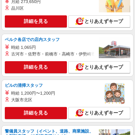
ー）
月給 273,650円
時給1,068円〜1,370円 ★土日祝日は時給100円
品川区
アップ！ ※給与幅は資格・経験等による
栃木県小山市西城南四丁目1番19号
詳細を見る
とりあえずキープ
詳細を見る
キープ
ベルク各店での店内スタッフ
時給 1,065円
派遣社員
ランスタッド株式会社 小山支店（小山事業所）/FOYT109090
古河市・佐野市・前橋市・高崎市・伊勢崎市・太田市・館林市・
調理師・調理補助
詳細を見る
とりあえずキープ
時給1400円 【月収例】週5日・月21日勤務の
場合：139650円、週4日・月16日勤務の場合：
106400円、週3日・月12日勤務の場合：79800円
栃木県小山市 国道50線・新国道4号線へのアク
※交通費実費支給／当社規定あり。
ビルの清掃スタッフ
セス良好
時給 1,200円〜1,200円
詳細を見る
大阪市北区
キープ
詳細を見る
とりあえずキープ
アルバイト
パート
ケンタッキーフライドチキン 小山南店
カウンター・キッチンスタッフ ＜優先募集日
警備員スタッフ（イベント、道路、商業施設、
時＞土日祝 フルタイム