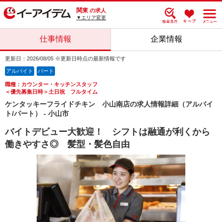
関東
の求人
▼エリア変更
仕事情報
企業情報
更新日：2026/08/05 ※更新日時点の最新情報です
アルバイト
パート
職種：カウンター・キッチンスタッフ
＜優先募集日時＞土日祝 フルタイム
ケンタッキーフライドチキン 小山南店の求人情報詳細（アルバイ
ト/パート） - 小山市
バイトデビュー大歓迎！ シフトは融通が利くから
働きやすさ◎ 髪型・髪色自由