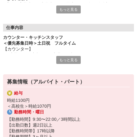
実際、高校生から大学生まで、学生さんが多く活躍中です。
もっと見る
安心して活躍できる環境を整えているから、気軽に飛び込んで来
てくださいね。
＜ お仕事はしっかりお伝えします ＞
仕事内容
業務は動画や画像を用いて先輩がきちんとレクチャーするから安
カウンター・キッチンスタッフ
心です！
＜優先募集日時＞土日祝 フルタイム
【カウンター】
＜ 融通の利くシフトがポイント ＞
■お客様からの注文伺い、商品の用意
シフトは予定が立てやすいとスタッフからも評判！
もっと見る
■サンド・ポテトの調理
学業と両立できる、理想のシフトで活躍くださいね。
■定期的な店内チェック・清掃
カフェ感覚で楽しく働けます♪
＜ 髪型・髪色自由 ＞
飲食店としての常識的な範囲内で、自分色を出せますよ。
募集情報（アルバイト・パート）
【キッチン】 ※対面や接客はなし！
■チキンの調理
給与
こだわりの詰まったKFCのチキンをつくるお仕事です。
時給1100円
ひとつひとつ丁寧に粉をまぶして揚げる作業をお任せします。
＜高校生＞時給1070円
カンタンな作業なので初めての方もスグに覚えられますし、
勤務時間・曜日
作業については丁寧に教えるから心配はいりません
【勤務時間】9:30〜22:00／3時間以上
【出勤日数】週2日以上
【勤務時間帯】17時以降
【勤務期間】3ヶ月以上