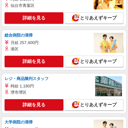
5:15〜9:00／時給1150円 9:00〜22:00／時給
仙台市青葉区
1100円 22:00〜／時給1375円 高校生／時給1070円
日・祝日は時給50円アップ！（9時〜22時）
ファミリー食堂 山田うどん食堂 小山新4号
詳細を見る
とりあえずキープ
バイパス店 （栃木県小山市田間855-1）
詳細を見る
キープ
総合病院の清掃
月給 257,400円
アルバイト
パート
港区
コンパスグループ・ジャパン株式会社 21578_p
調理補助【アルバイト・パート】
詳細を見る
とりあえずキープ
時給1,068円以上 試用期間中 時給1,068円以上
(試用期間2ヶ月) 残業が発生した場合、残業代を1
分単位で別途支給します。
レジ・商品陳列スタッフ
森永製菓小山工場キャフェ （栃木県小山市大
字出井1523-1）
時給 1,180円
堺市堺区
詳細を見る
キープ
詳細を見る
とりあえずキープ
パート
ツクイ小山（デイサービス）
大学病院の清掃
デイサービス 調理スタッフ（ミールケアクル