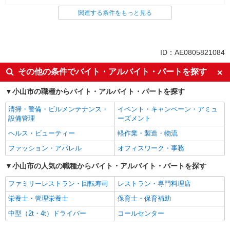
ファストフード・デリ
調理・調理補助・調理師
関連する条件をもっと見る
同じ特徴から求人を探す
未経験歓迎
高校生OK
ID：AE0805821084
ミドル（40代～）活躍中
ボーナス・賞与あり
その他の条件でバイト・アルバイト・パートを探す
週2～3日勤務OK
短時間勤務（1日4h以内）OK
小山市の職種からバイト・アルバイト・パートを探す
上場企業・上場企業のグループ会
扶養内勤務OK
社
清掃・警備・ビルメンテナンス・
イベント・キャンペーン・アミュ
交通費支給
社会保険あり
設備管理
ーズメント
まかない・食事補助
社員登用あり
ヘルス・ビューティー
軽作業・製造・物流
ファッション・アパレル
オフィスワーク・事務
小山市の人気の職種からバイト・アルバイト・パートを探す
ファミリーレストラン・回転寿司
レストラン・専門料理店
栄養士・管理栄養士
保育士・保育補助
中型（2t・4t）ドライバー
コールセンター