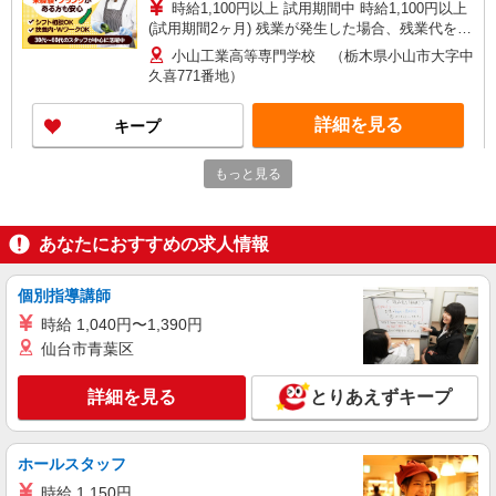
時給1,100円以上 試用期間中 時給1,100円以上
(試用期間2ヶ月) 残業が発生した場合、残業代を1
分単位で別途支給します。
小山工業高等専門学校 （栃木県小山市大字中
久喜771番地）
詳細を見る
キープ
もっと見る
アルバイト
パート
コンパスグループ・ジャパン株式会社 21630_p
調理師【アルバイト・パート】
あなたにおすすめの求人情報
時給1,300円以上 試用期間中 時給1,300円以上
(試用期間2ヶ月) 残業が発生した場合、残業代を1
分単位で別途支給します。
個別指導講師
小山工業高等専門学校 （栃木県小山市大字中
久喜771番地）
時給 1,040円〜1,390円
仙台市青葉区
詳細を見る
キープ
詳細を見る
とりあえずキープ
アルバイト
パート
ファミリー食堂 山田うどん食堂 小山新4号バイパス店（店舗番号
192）
ホールスタッフ
うどん食堂のキッチンスタッフ
時給 1,150円