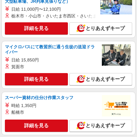
大型駐車場、JR列車見張りなど）
時給1100円 ＜高校生＞時給1070円
日給 11,000円〜12,100円
栃木県小山市西城南3-1-10
栃木市・小山市・さいたま市西区・さいたま市岩槻区・久喜市・
詳細を見る
キープ
詳細を見る
とりあえずキープ
アルバイト
パート
ケンタッキーフライドチキン イオンモール小山店
マイクロバスにて教習所に通う生徒の送迎ドラ
イバー
カウンター・キッチンスタッフ ＜優先募集日
時＞日曜 フルタイム
日給 15,850円
箕面市
時給1100円 ＜高校生＞時給1070円
栃木県小山市中久喜1467-1
詳細を見る
とりあえずキープ
詳細を見る
キープ
スーパー資材の仕分け作業スタッフ
アルバイト
パート
時給 1,350円
すき家 4号小山間々田店
船橋市
すき家の店舗スタッフ（接客・調理・清掃な
ど）
詳細を見る
とりあえずキープ
時給1,413円
栃木県小山市間々田五料2416-5