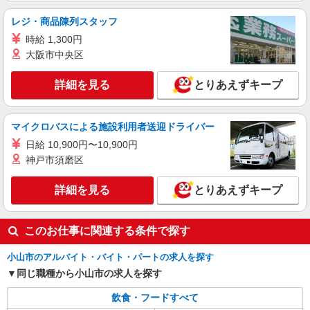
詳細を見る
キープ
レジ・商品陳列スタッフ
時給 1,300円
アルバイト
パート
大阪市中央区
すき家 小山犬塚店
すき家の店舗スタッフ（接客・調理・清掃な
詳細を見る
とりあえずキープ
ど）
時給1,150円 ※22:00〜翌5:00：時給1,450円 ※
高校生時給1,150円 ※早朝手当（5:00〜9:00）時給
マイクロバスによる施設利用者送迎ドライバー
＋150円
栃木県小山市犬塚1丁目4番3
日給 10,900円〜10,900円
神戸市須磨区
詳細を見る
キープ
詳細を見る
とりあえずキープ
アルバイト
パート
すき家 小山西城南店
すき家の店舗スタッフ（接客・調理・清掃な
このお仕事に関連する条件で探す
ど）
時給1,130円 ※22:00〜翌5:00：時給1,413円 ※
小山市のアルバイト・バイト・パートの求人を探す
高校生時給1,080円 ※早朝手当（5:00〜9:00）時給
同じ職種から小山市の求人を探す
＋150円
栃木県小山市西城南4-19-7
飲食・フードすべて