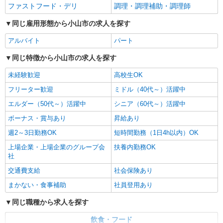
詳細を見る
キープ
ファストフード・デリ
調理・調理補助・調理師
同じ雇用形態から小山市の求人を探す
アルバイト
パート
同じ特徴から小山市の求人を探す
未経験歓迎
高校生OK
フリーター歓迎
ミドル（40代～）活躍中
エルダー（50代～）活躍中
シニア（60代～）活躍中
ボーナス・賞与あり
昇給あり
週2～3日勤務OK
短時間勤務（1日4h以内）OK
上場企業・上場企業のグループ会
扶養内勤務OK
社
交通費支給
社会保険あり
まかない・食事補助
社員登用あり
同じ職種から求人を探す
飲食・フード