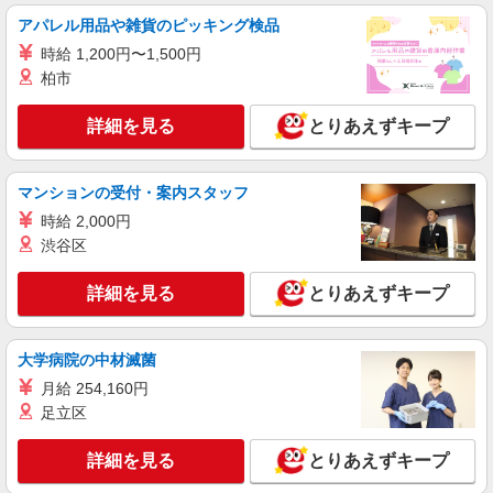
アパレル用品や雑貨のピッキング検品
詳細を見る
キープ
時給 1,200円〜1,500円
柏市
アルバイト
パート
すき家 4号小山間々田店
詳細を見る
とりあえずキープ
すき家の店舗スタッフ（接客・調理・清掃な
ど）
時給1,130円 ※22:00〜翌5:00：時給1,413円 ※
マンションの受付・案内スタッフ
高校生時給1,080円 ※早朝手当（5:00〜9:00）時給
時給 2,000円
＋150円
栃木県小山市間々田五料2416-5
渋谷区
詳細を見る
キープ
詳細を見る
とりあえずキープ
アルバイト
パート
大学病院の中材滅菌
すき家 小山犬塚店
すき家の店舗スタッフ（接客・調理・清掃な
月給 254,160円
ど）
足立区
時給1,450円
詳細を見る
とりあえずキープ
栃木県小山市犬塚1丁目4番3