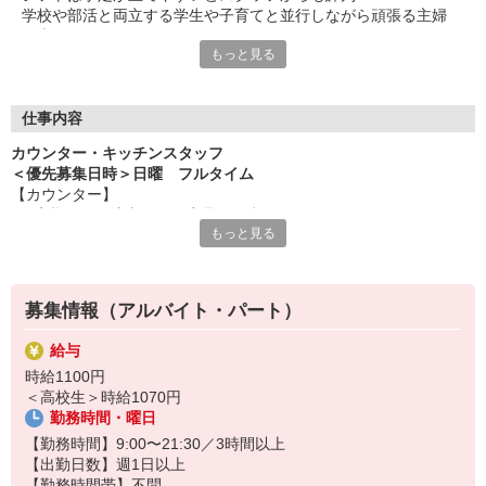
学校や部活と両立する学生や子育てと並行しながら頑張る主婦
（夫）など、
もっと見る
みんなから「働きやすい！」という声が上がっています♪
毎週希望を遠慮なくご相談ください！
＜ 未経験でも心配ナシ ＞
仕事内容
タブレットで動画や画像を見せながら丁寧に指導します！
カウンター・キッチンスタッフ
先輩によるレクチャーもあるので、
＜優先募集日時＞日曜 フルタイム
久しぶりのお仕事のパートさんや初アルバイトの学生さんも安心
【カウンター】
です♪
■お客様からの注文伺い、商品の用意
もっと見る
■サンド・ポテトの調理
オトクな従業員割引があるのも必見！まずは気軽にご応募を☆
■定期的な店内チェック・清掃
カフェ感覚で楽しく働けます♪
募集情報（アルバイト・パート）
【キッチン】 ※対面や接客はなし！
■チキンの調理
給与
こだわりの詰まったKFCのチキンをつくるお仕事です。
時給1100円
ひとつひとつ丁寧に粉をまぶして揚げる作業をお任せします。
＜高校生＞時給1070円
カンタンな作業なので初めての方もスグに覚えられますし、
勤務時間・曜日
作業については丁寧に教えるから心配はいりません
【勤務時間】9:00〜21:30／3時間以上
【出勤日数】週1日以上
【勤務時間帯】不問