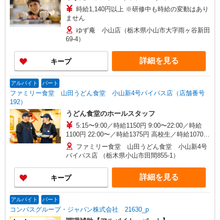
時給1,140円以上 ※研修中も時給の変動はあり
ません
ゆず庵 小山店（栃木県小山市大字雨ヶ谷新田
69-4）
詳細を見る
キープ
アルバイト
パート
ファミリー食堂 山田うどん食堂 小山新4号バイパス店（店舗番号
192）
うどん食堂のホールスタッフ
5:15〜9:00／時給1150円 9:00〜22:00／時給
1100円 22:00〜／時給1375円 高校生／時給1070円
日・祝日は時給50円アップ！（9時〜22時）
ファミリー食堂 山田うどん食堂 小山新4号
バイパス店 （栃木県小山市田間855-1）
詳細を見る
キープ
アルバイト
パート
コンパスグループ・ジャパン株式会社 21630_p