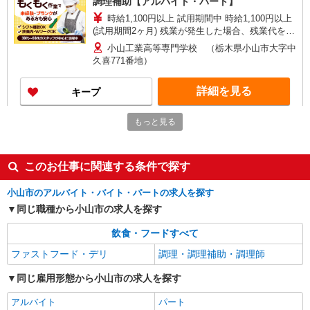
調理補助【アルバイト・パート】
時給1,100円以上 試用期間中 時給1,100円以上
(試用期間2ヶ月) 残業が発生した場合、残業代を1
分単位で別途支給します。
小山工業高等専門学校 （栃木県小山市大字中
久喜771番地）
詳細を見る
キープ
もっと見る
アルバイト
パート
コンパスグループ・ジャパン株式会社 21578_p
調理補助【アルバイト・パート】
このお仕事に関連する条件で探す
時給1,068円以上 試用期間中 時給1,068円以上
(試用期間2ヶ月) 残業が発生した場合、残業代を1
小山市のアルバイト・バイト・パートの求人を探す
分単位で別途支給します。
森永製菓小山工場キャフェ （栃木県小山市大
同じ職種から小山市の求人を探す
字出井1523-1）
飲食・フードすべて
詳細を見る
キープ
ファストフード・デリ
調理・調理補助・調理師
アルバイト
パート
同じ雇用形態から小山市の求人を探す
コンパスグループ・ジャパン株式会社 21630_p
アルバイト
パート
調理師【アルバイト・パート】