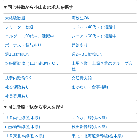
時給1,300円以上 試用期間中 時給1,300円以上
同じ特徴から小山市の求人を探す
(試用期間2ヶ月) 残業が発生した場合、残業代を1
分単位で別途支給します。
未経験歓迎
高校生OK
小山工業高等専門学校 （栃木県小山市大字中
久喜771番地）
フリーター歓迎
ミドル（40代～）活躍中
エルダー（50代～）活躍中
シニア（60代～）活躍中
詳細を見る
キープ
ボーナス・賞与あり
昇給あり
アルバイト
パート
週1日勤務OK
週2～3日勤務OK
ファミリー食堂 山田うどん食堂 小山新4号バイパス店（店舗番号
短時間勤務（1日4h以内）OK
上場企業・上場企業のグループ会
192）
社
うどん食堂のキッチンスタッフ
扶養内勤務OK
交通費支給
5:15〜9:00／時給1150円 9:00〜22:00／時給
1100円 22:00〜／時給1375円 高校生／時給1070円
社会保険あり
まかない・食事補助
日・祝日は時給50円アップ！（9時〜22時）
ファミリー食堂 山田うどん食堂 小山新4号
社員登用あり
バイパス店 （栃木県小山市田間855-1）
同じ沿線・駅から求人を探す
詳細を見る
キープ
ＪＲ両毛線(栃木県)
ＪＲ水戸線(栃木県)
山形新幹線(栃木県)
パート
秋田新幹線(栃木県)
ツクイ小山（デイサービス）
ＪＲ東北本線(栃木県)
東北・北海道新幹線(栃木県)