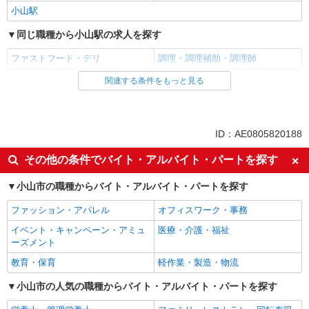
デイサービス 調理スタッフ（ミールケアクル
小山駅
ー）
時給1,068円〜1,370円 ★土日祝日は時給100円
同じ職種から小山駅の求人を探す
アップ！ ※給与幅は資格・経験等による
ファストフード・デリ
調理・調理補助・調理師
栃木県小山市西城南四丁目1番19号
関連する条件をもっと見る
同じ雇用形態から小山駅の求人を探す
詳細を見る
キープ
アルバイト
パート
派遣社員
同じ特徴から小山駅の求人を探す
ID：AE0805820188
ランスタッド株式会社 小山支店（小山事業所）/FOYT109090
調理師・調理補助
未経験歓迎
高校生OK
その他の条件でバイト・アルバイト・パートを探す
時給1400円 【月収例】週5日・月21日勤務の
フリーター歓迎
ミドル（40代～）活躍中
場合：139650円、週4日・月16日勤務の場合：
小山市の職種からバイト・アルバイト・パートを探す
エルダー（50代～）活躍中
106400円、週3日・月12日勤務の場合：79800円
シニア（60代～）活躍中
栃木県小山市 国道50線・新国道4号線へのアク
※交通費実費支給／当社規定あり。
ファッション・アパレル
オフィスワーク・事務
セス良好
ボーナス・賞与あり
昇給あり
イベント・キャンペーン・アミュ
医療・介護・福祉
週1日勤務OK
週2～3日勤務OK
詳細を見る
キープ
ーズメント
短時間勤務（1日4h以内）OK
上場企業・上場企業のグループ会
教育・保育
軽作業・製造・物流
社
アルバイト
パート
扶養内勤務OK
小山市の人気の職種からバイト・アルバイト・パートを探す
交通費支給
ケンタッキーフライドチキン 小山南店
カウンター・キッチンスタッフ ＜優先募集日
社会保険あり
まかない・食事補助