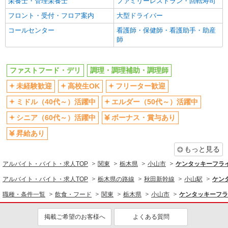
栄養士・管理栄養士
ファミリーレストラン・回転寿司
時＞土日祝 フルタイム
社員登用あり
フロント・受付・フロア案内
大型ドライバー
時給1100円 ＜高校生＞時給1070円
同じ職種から求人を探す
コールセンター
栃木県小山市西城南3-1-10
看護師・保健師・看護助手・助産
師
飲食・フード
詳細を見る
キープ
ファストフード・デリ
調理・調理補助・調理師
ファストフード・デリ
調理・調理補助・調理師
アルバイト
パート
同じ特徴から求人を探す
未経験歓迎
高校生OK
フリーター歓迎
ケンタッキーフライドチキン 小山南店
カウンター・キッチンスタッフ ＜優先募集日
未経験歓迎
高校生OK
ミドル（40代～）活躍中
エルダー（50代～）活躍中
時＞土日祝 フルタイム
ミドル（40代～）活躍中
ボーナス・賞与あり
シニア（60代～）活躍中
ボーナス・賞与あり
時給1100円 ＜高校生＞時給1070円
週1日勤務OK
週2～3日勤務OK
昇給あり
栃木県小山市西城南3-1-10
短時間勤務（1日4h以内）OK
上場企業・上場企業のグループ会
もっと見る
社
詳細を見る
キープ
アルバイト・バイト・求人TOP
関東
栃木県
小山市
ケンタッキーフラ
扶養内勤務OK
交通費支給
アルバイト・バイト・求人TOP
アルバイト
パート
栃木県の路線
秋田新幹線
小山駅
ケン
社会保険あり
まかない・食事補助
すき家 小山犬塚店
職種・条件一覧
飲食・フード
関東
栃木県
小山市
ケンタッキーフラ
社員登用あり
すき家の店舗スタッフ（接客・調理・清掃な
ど）
掲載ご希望のお客様へ
よくある質問
時給1,150円 ※22:00〜翌5:00：時給1,450円 ※