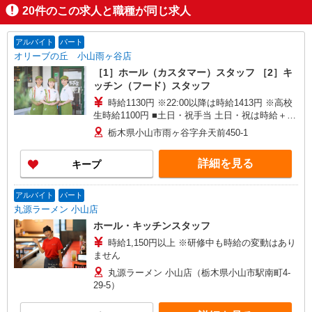
20
件のこの求人と職種が同じ求人
アルバイト
パート
オリーブの丘 小山雨ヶ谷店
［1］ホール（カスタマー）スタッフ ［2］キ
ッチン（フード）スタッフ
時給1130円 ※22:00以降は時給1413円 ※高校
生時給1100円 ■土日・祝手当 土日・祝は時給＋
100円 ■特別手当 早朝手当（6:00〜8:00）時給＋
栃木県小山市雨ヶ谷字弁天前450-1
100円
詳細を見る
キープ
アルバイト
パート
丸源ラーメン 小山店
ホール・キッチンスタッフ
時給1,150円以上 ※研修中も時給の変動はあり
ません
丸源ラーメン 小山店（栃木県小山市駅南町4-
29-5）