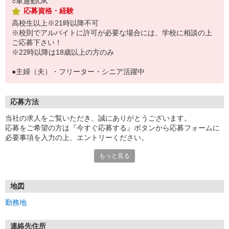
○車通勤OK
応募資格・経験
高校生以上※21時以降不可
※校則でアルバイトに許可が必要な場合には、学校に相談の上
ご応募下さい！
※22時以降は18歳以上の方のみ
●主婦（夫）・フリーター・シニア活躍中
応募方法
当社の求人をご覧いただき、誠にありがとうございます。
応募をご希望の方は『今すぐ応募する』ボタンから応募フォームに
必要事項を入力の上、エントリーください。
☆★☆24時間応募OK！☆★☆
もっと見る
・・・お願い・・・
応募の際は、連絡先に「携帯電話のアドレス」や「携帯電話の番
号」など
地図
普段つながりやすい連絡先を入力してください。
勤務地
連絡先住所