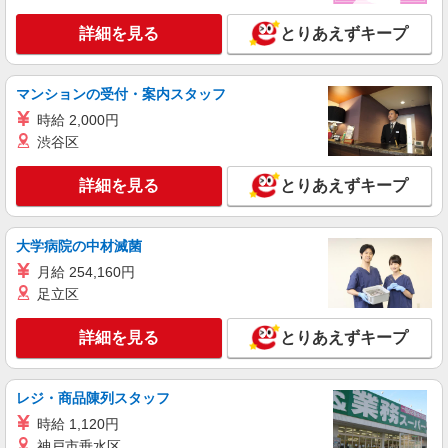
アルバイト
パート
すき家 4号小山間々田店
詳細を見る
とりあえずキープ
すき家の店舗スタッフ（接客・調理・清掃な
ど）
時給1,130円 ※22:00〜翌5:00：時給1,413円 ※
マンションの受付・案内スタッフ
高校生時給1,080円 ※早朝手当（5:00〜9:00）時給
時給 2,000円
＋150円
栃木県小山市間々田五料2416-5
渋谷区
詳細を見る
キープ
詳細を見る
とりあえずキープ
アルバイト
パート
大学病院の中材滅菌
すき家 小山犬塚店
すき家の店舗スタッフ（接客・調理・清掃な
月給 254,160円
ど）
足立区
時給1,450円
詳細を見る
とりあえずキープ
栃木県小山市犬塚1丁目4番3
詳細を見る
キープ
レジ・商品陳列スタッフ
時給 1,120円
アルバイト
パート
神戸市垂水区
すき家 小山西城南店