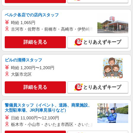
詳細を見る
キープ
ベルク各店での店内スタッフ
時給 1,065円
派遣社員
ランスタッド株式会社 小山支店（小山事業所）/FOYT109090
古河市・佐野市・前橋市・高崎市・伊勢崎市・太田市・館林市・
調理師・調理補助
詳細を見る
とりあえずキープ
時給1400円 【月収例】週5日・月21日勤務の
場合：139650円、週4日・月16日勤務の場合：
106400円、週3日・月12日勤務の場合：79800円
栃木県小山市 国道50線・新国道4号線へのアク
※交通費実費支給／当社規定あり。
ビルの清掃スタッフ
セス良好
時給 1,200円〜1,200円
詳細を見る
大阪市北区
キープ
詳細を見る
とりあえずキープ
アルバイト
パート
ケンタッキーフライドチキン イオンモール小山店
カウンター・キッチンスタッフ ＜優先募集日
警備員スタッフ（イベント、道路、商業施設、
時＞日曜 フルタイム
大型駐車場、JR列車見張りなど）
時給1100円 ＜高校生＞時給1070円
日給 11,000円〜12,100円
栃木県小山市中久喜1467-1
栃木市・小山市・さいたま市西区・さいたま市岩槻区・久喜市・