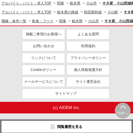
アルバイト・バイト・求人TOP
関東
栃木県
小山市
すき家 小山西城
大学生歓迎
ミドル（40代～）活躍中
アルバイト・バイト・求人TOP
栃木県の路線
秋田新幹線
小山駅
すき
週2～3日勤務OK
短時間勤務（1日4h以内）OK
職種・条件一覧
飲食・フード
関東
栃木県
小山市
すき家 小山西城
深夜
車通勤OK
扶養内勤務OK
交通費支給
掲載ご希望のお客様へ
よくある質問
社会保険あり
まかない・食事補助
お問い合わせ
利用規約
社員登用あり
リンクについて
プライバシーポリシー
Cookieポリシー
個人情報保護方針
メールサービスについて
サイト運営会社
サイトマップ
(c) AIDEM Inc.
TOPへ
閲覧履歴を見る