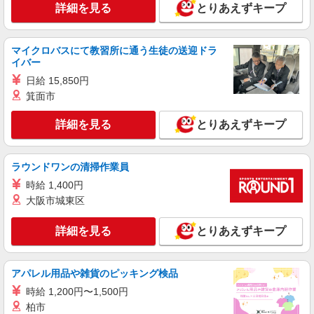
詳細を見る
キープ
詳細を見る
とりあえずキープ
アルバイト
パート
ケンタッキーフライドチキン 小山南店
マイクロバスにて教習所に通う生徒の送迎ドラ
イバー
カウンター・キッチンスタッフ ＜優先募集日
時＞土日祝 フルタイム
日給 15,850円
箕面市
時給1100円 ＜高校生＞時給1070円
栃木県小山市西城南3-1-10
詳細を見る
とりあえずキープ
詳細を見る
キープ
ラウンドワンの清掃作業員
アルバイト
パート
時給 1,400円
ケンタッキーフライドチキン 小山南店
大阪市城東区
カウンター・キッチンスタッフ ＜優先募集日
時＞土日祝 フルタイム
詳細を見る
とりあえずキープ
時給1100円 ＜高校生＞時給1070円
栃木県小山市西城南3-1-10
アパレル用品や雑貨のピッキング検品
詳細を見る
キープ
時給 1,200円〜1,500円
柏市