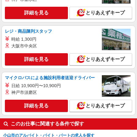
すき家の店舗スタッフ（接客・調理・清掃な
詳細を見る
とりあえずキープ
ど）
時給1,413円
栃木県小山市西城南4-19-7
レジ・商品陳列スタッフ
時給 1,300円
詳細を見る
キープ
大阪市中央区
アルバイト
パート
詳細を見る
とりあえずキープ
すき家 小山犬塚店
すき家の店舗スタッフ（接客・調理・清掃な
ど）
マイクロバスによる施設利用者送迎ドライバー
時給1,150円 ※22:00〜翌5:00：時給1,450円 ※
日給 10,900円〜10,900円
高校生時給1,150円 ※早朝手当（5:00〜9:00）時給
神戸市須磨区
＋150円
栃木県小山市犬塚1丁目4番3
詳細を見る
とりあえずキープ
詳細を見る
キープ
このお仕事に関連する条件で探す
小山市のアルバイト・バイト・パートの求人を探す