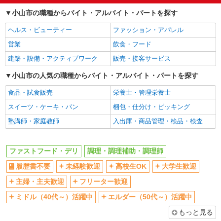
高校生OK
大学生歓迎
小山市の職種からバイト・アルバイト・パートを探す
主婦・主夫歓迎
フリーター歓迎
ヘルス・ビューティー
ファッション・アパレル
ミドル（40代～）活躍中
エルダー（50代～）活躍中
営業
飲食・フード
シニア（60代～）活躍中
週2～3日勤務OK
建築・設備・アクティブワーク
販売・接客サービス
短時間勤務（1日4h以内）OK
深夜
車通勤OK
小山市の人気の職種からバイト・アルバイト・パートを探す
扶養内勤務OK
交通費支給
社会保険あり
食品・試食販売
栄養士・管理栄養士
まかない・食事補助
社割・特典あり
スイーツ・ケーキ・パン
梱包・仕分け・ピッキング
制服貸与
研修制度あり
塾講師・家庭教師
入出庫・商品管理・検品・検査
社員登用あり
同じ職種から求人を探す
ファストフード・デリ
調理・調理補助・調理師
履歴書不要
未経験歓迎
高校生OK
大学生歓迎
飲食・フード
ファストフード・デリ
主婦・主夫歓迎
フリーター歓迎
調理・調理補助・調理師
ミドル（40代～）活躍中
エルダー（50代～）活躍中
同じ特徴から求人を探す
もっと見る
未経験歓迎
高校生OK