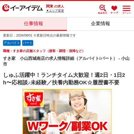
関東
の求人
▼エリア変更
仕事情報
企業情報
更新日：2026/08/01 ※更新日時点の最新情報です
アルバイト
パート
職種：すき家の店舗スタッフ（接客・調理・清掃など）
すき家 小山西城南店の求人情報詳細（アルバイト/パート） - 小山
市
しゅふ活躍中！ランチタイム大歓迎！週2日・1日2
h〜応相談♪未経験／扶養内勤務OK☆履歴書不要