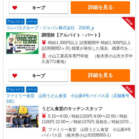
詳細を見る
キープ
NEW
アルバイト
パート
コンパスグループ・ジャパン株式会社 21630_p
調理師【アルバイト・パート】
時給1,300円以上 試用期間中 時給1,300円以上
(試用期間2ヶ月) 残業が発生した場合、残業代を1
分単位で別途支給します。
小山工業高等専門学校 （栃木県小山市大字中
久喜771番地）
詳細を見る
キープ
NEW
アルバイト
パート
ファミリー食堂 山田うどん食堂 小山新4号バイパス店（店舗番号
192）
うどん食堂のキッチンスタッフ
5:15〜9:00／時給1150円 9:00〜22:00／時給
1100円 22:00〜／時給1375円 高校生／時給1070円
日・祝日は時給50円アップ！（9時〜22時）
ファミリー食堂 山田うどん食堂 小山新4号
バイパス店 （栃木県小山市田間855-1）