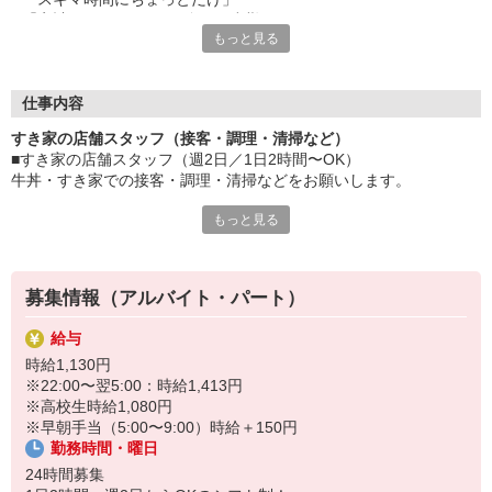
「家計に＋αするために多めに出勤」
もっと見る
など、自分らしく活躍できますよ。
≪ 働くメリットいっぱい ≫
■髪型・髪色自由
仕事内容
オシャレを捨てる必要はありません！
すき家の店舗スタッフ（接客・調理・清掃など）
■給与前払い可
■すき家の店舗スタッフ（週2日／1日2時間〜OK）
急な出費も安心♪
牛丼・すき家での接客・調理・清掃などをお願いします。
■社員登用あり
将来を考えている方は必見です。
もっと見る
具体的には・・・
お客様をきれいなお店でお迎え！
なか卯、かつ庵、ココス、ジョリーパスタ、ビッグボーイ、華屋
おいしい牛丼を！
与兵衛、オリーブの丘、焼肉いちばんなどを経営しているゼンシ
あなたの笑顔で！
ョーグループ！
募集情報（アルバイト・パート）
すばやく提供！
その中のひとつ『すき家』でお仕事しませんか？
給与
他にも、食材の調整や金銭管理、新しく入社したクルーの研修など
時給1,130円
様々なお仕事があります。
※22:00〜翌5:00：時給1,413円
セルフオーダー、セルフ会計で、現金の受け渡しはほとんどありま
※高校生時給1,080円
せん。※一部店舗を除く
※早朝手当（5:00〜9:00）時給＋150円
取り間違いもなく安心でスムーズ♪
勤務時間・曜日
マニュアルも用意していますので飲食店が初めての方でも大丈夫！
24時間募集