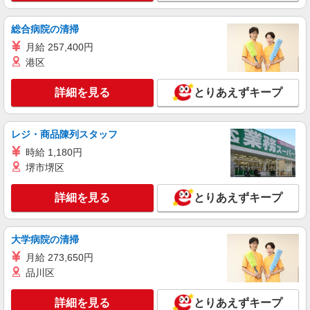
詳細を見る
キープ
総合病院の清掃
NEW
月給 257,400円
アルバイト
パート
ファミリー食堂 山田うどん食堂 小山新4号バイパス店（店舗番号
港区
192）
うどん食堂のホールスタッフ
詳細を見る
とりあえずキープ
5:15〜9:00／時給1150円 9:00〜22:00／時給
1100円 22:00〜／時給1375円 高校生／時給1070円
日・祝日は時給50円アップ！（9時〜22時）
レジ・商品陳列スタッフ
ファミリー食堂 山田うどん食堂 小山新4号
バイパス店 （栃木県小山市田間855-1）
時給 1,180円
堺市堺区
詳細を見る
キープ
詳細を見る
とりあえずキープ
パート
ツクイ小山（デイサービス）
大学病院の清掃
デイサービス 調理スタッフ（ミールケアクル
ー）
月給 273,650円
時給1,068円〜1,370円 ★土日祝日は時給100円
品川区
アップ！ ※給与幅は資格・経験等による
栃木県小山市西城南四丁目1番19号
詳細を見る
とりあえずキープ