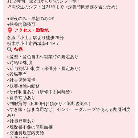
もちろん先輩クルーがしっかり教えてくれるので安心してくださ
1日2時間、週2日からOKのシフト制！
い。
※高校生のシフトは21時まで（深夜時間勤務を含むため）
●深夜のみ・早朝のみOK
●扶養内勤務可
アクセス・勤務地
各線「小山」駅より徒歩29分
栃木県小山市西城南4-19-7
待遇
○髪型・髪色自由※就業時の規定あり
○時給UP制度
○給与前払い制度（稼働分・規定あり）
○役職手当
○社会保険完備
○扶養控除内勤務
○研修制度あり（研修中も同時給）
○食事補助あり
○制服貸与（5000円お預かり／返却後返金）
○すき家・はま寿司など、ゼンショーグループで使える割引制度
あり
○社員登用あり
○履歴書不要の簡単面接
○交通費規定内支給