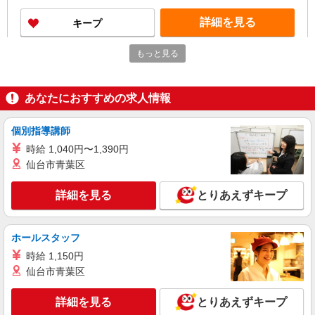
詳細を見る
キープ
NEW
もっと見る
アルバイト
パート
コンパスグループ・ジャパン株式会社 21578_p
調理補助【アルバイト・パート】
あなたにおすすめの求人情報
時給1,068円以上 試用期間中 時給1,068円以上
(試用期間2ヶ月) 残業が発生した場合、残業代を1
分単位で別途支給します。
個別指導講師
森永製菓小山工場キャフェ （栃木県小山市大
字出井1523-1）
時給 1,040円〜1,390円
仙台市青葉区
詳細を見る
キープ
詳細を見る
とりあえずキープ
NEW
アルバイト
パート
コンパスグループ・ジャパン株式会社 21630_p
ホールスタッフ
調理補助【アルバイト・パート】
時給 1,150円
時給1,100円以上 試用期間中 時給1,100円以上
(試用期間2ヶ月) 残業が発生した場合、残業代を1
仙台市青葉区
分単位で別途支給します。
小山工業高等専門学校 （栃木県小山市大字中
久喜771番地）
詳細を見る
とりあえずキープ