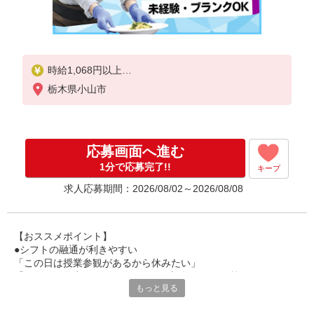
時給1,068円以上
栃木県小山市
試用期間中 時給1,068円以上(試用期間2ヶ月)
残業が発生した場合、残業代を1分単位で別途支給し
ます。
応募画面へ進む
1分で応募完了!!
キープ
求人応募期間：2026/08/02～2026/08/08
【おススメポイント】
●シフトの融通が利きやすい
「この日は授業参観があるから休みたい」
「その日は予定があるのでシフトを調整したい」等
もっと見る
家庭や趣味の都合にも柔軟に対応しますので、お気軽にご相談く
ださい