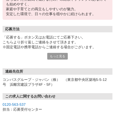
も始めやすく、
家庭や子育てとの両立もしやすいのが魅力。
安定した環境で、日々の仕事を穏やかに続けられます。
応募方法
「応募する」ボタン又はお電話にてご応募下さい。
こちらより折り返しご連絡をさせて頂きます。
※固定電話や携帯電話からご連絡する場合がございます。
もっと見る
【WEB応募受付後の流れ】
［1］「応募する」ボタンよりご応募下さい♪
↓
［2］携帯のショートメッセージ（SMS）に質問フォームをお送り
連絡先住所
させて頂きますので、
コンパスグループ・ジャパン（株） （東京都中央区築地5-5-12
メッセージに従ってご質問にご回答頂き、ご都合の良い面接日
号 浜離宮建設プラザ4F・5F）
程をご選択ください♪
※携帯電話番号の登録不備等、SMSが配信されない場合には別途ご
連絡させて頂きます。
この求人に関するお問い合わせ
↓
0120-563-537
［3］面接実施。履歴書（写真貼付）をお持ちください。
担当：応募受付センター
面接では仕事内容や職場についてなど、気になることやご希望は