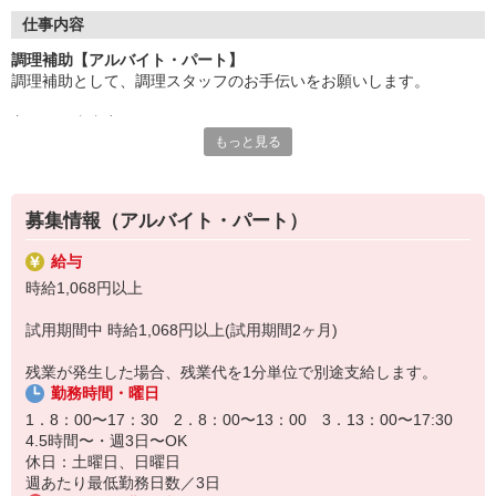
●20代〜50代の幅広い年代のスタッフが活躍中
仕事内容
主婦(夫)・フリーター・学生の方等、幅広い年代のスタッフが活
調理補助【アルバイト・パート】
躍中
調理補助として、調理スタッフのお手伝いをお願いします。
●安心の教育体制
主なお仕事内容
入社後は先輩たちが優しくフォローしながら進めますので、
もっと見る
〇小鉢や付け合わせをお皿に盛り付ける
安心してお仕事を始められます。
〇キッチンの片付け
〇料理提供の準備、洗い場
【会社について】
給食受託の外資系大手企業、コンパスグループ・ジャパン。
募集情報（アルバイト・パート）
調理員が調理を行う為、包丁などは基本的には使いません。
全国約1,500ヵ所で「コントラクトフードサービス」を展開して
料理が苦手、普段は料理をあまりしないという方もご安心下さい♪
います
給与
盛り付けのお仕事が終わったら、料理提供の準備や洗い場など、
時給1,068円以上
別の担当のお手伝いをお願いすることもあります◎
試用期間中 時給1,068円以上(試用期間2ヶ月)
残業が発生した場合、残業代を1分単位で別途支給します。
勤務時間・曜日
1．8：00〜17：30 2．8：00〜13：00 3．13：00〜17:30
4.5時間〜・週3日〜OK
休日：土曜日、日曜日
週あたり最低勤務日数／3日