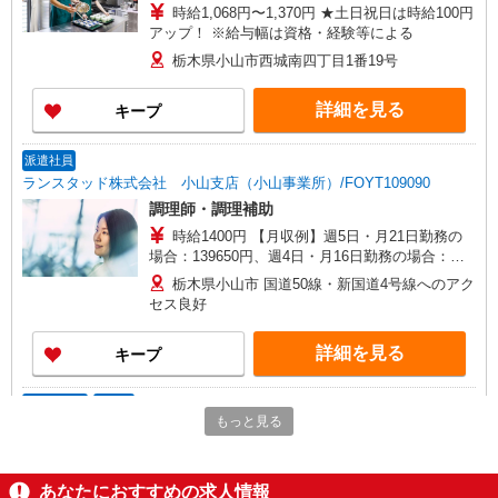
時給1,068円〜1,370円 ★土日祝日は時給100円
アップ！ ※給与幅は資格・経験等による
栃木県小山市西城南四丁目1番19号
詳細を見る
キープ
派遣社員
ランスタッド株式会社 小山支店（小山事業所）/FOYT109090
調理師・調理補助
時給1400円 【月収例】週5日・月21日勤務の
場合：139650円、週4日・月16日勤務の場合：
106400円、週3日・月12日勤務の場合：79800円
栃木県小山市 国道50線・新国道4号線へのアク
※交通費実費支給／当社規定あり。
セス良好
詳細を見る
キープ
アルバイト
パート
もっと見る
ケンタッキーフライドチキン 小山南店
カウンター・キッチンスタッフ ＜優先募集日
時＞土日祝 フルタイム
あなたにおすすめの求人情報