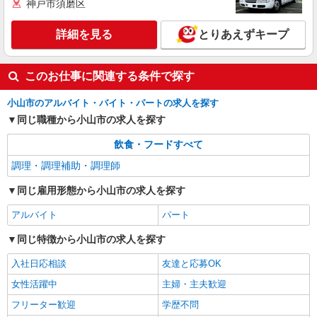
神戸市須磨区
オリーブの丘 小山雨ヶ谷店
キッチン（フード）スタッフ
詳細を見る
とりあえずキープ
時給1130円 ※22:00以降は時給1413円 ※高校
生時給1100円 ■土日・祝手当 土日・祝は時給＋
100円 ■特別手当 早朝手当（6:00〜8:00）時給＋
栃木県小山市雨ヶ谷字弁天前450-1
このお仕事に関連する条件で探す
100円
詳細を見る
キープ
小山市のアルバイト・バイト・パートの求人を探す
同じ職種から小山市の求人を探す
飲食・フードすべて
調理・調理補助・調理師
同じ雇用形態から小山市の求人を探す
アルバイト
パート
同じ特徴から小山市の求人を探す
入社日応相談
友達と応募OK
女性活躍中
主婦・主夫歓迎
フリーター歓迎
学歴不問