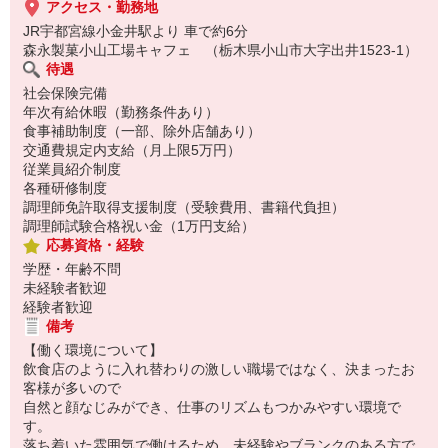
アクセス・勤務地
JR宇都宮線小金井駅より 車で約6分
森永製菓小山工場キャフェ （栃木県小山市大字出井1523-1）
待遇
社会保険完備
年次有給休暇（勤務条件あり）
食事補助制度（一部、除外店舗あり）
交通費規定内支給（月上限5万円）
従業員紹介制度
各種研修制度
調理師免許取得支援制度（受験費用、書籍代負担）
調理師試験合格祝い金（1万円支給）
応募資格・経験
学歴・年齢不問
未経験者歓迎
経験者歓迎
備考
【働く環境について】
飲食店のように入れ替わりの激しい職場ではなく、決まったお
客様が多いので
自然と顔なじみができ、仕事のリズムもつかみやすい環境で
す。
落ち着いた雰囲気で働けるため、未経験やブランクのある方で