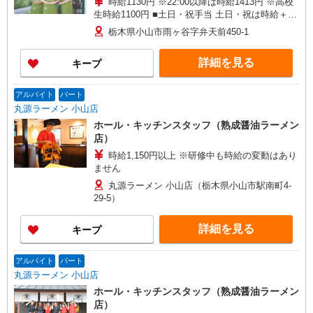
時給1130円 ※22:00以降は時給1413円 ※高校
生時給1100円 ■土日・祝手当 土日・祝は時給＋
100円 ■特別手当 早朝手当（6:00〜8:00）時給＋
栃木県小山市雨ヶ谷字弁天前450-1
100円
詳細を見る
キープ
アルバイト
パート
丸源ラーメン 小山店
ホール・キッチンスタッフ（熟成醤油ラーメン
店）
時給1,150円以上 ※研修中も時給の変動はあり
ません
丸源ラーメン 小山店（栃木県小山市駅南町4-
29-5）
詳細を見る
キープ
アルバイト
パート
丸源ラーメン 小山店
ホール・キッチンスタッフ（熟成醤油ラーメン
店）