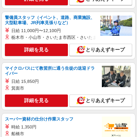
詳細を見る
キープ
警備員スタッフ（イベント、道路、商業施設、
アルバイト
パート
大型駐車場、JR列車見張りなど）
すき家 4号小山間々田店
日給 11,000円〜12,100円
すき家の店舗スタッフ（接客・調理・清掃な
栃木市・小山市・さいたま市西区・さいたま市岩槻区・久喜市・
ど）
時給1,413円
詳細を見る
とりあえずキープ
栃木県小山市間々田五料2416-5
詳細を見る
キープ
マイクロバスにて教習所に通う生徒の送迎ドラ
イバー
日給 15,850円
アルバイト
パート
すき家 小山犬塚店
箕面市
すき家の店舗スタッフ（接客・調理・清掃な
詳細を見る
ど）
とりあえずキープ
時給1,450円
栃木県小山市犬塚1丁目4番3
スーパー資材の仕分け作業スタッフ
時給 1,350円
詳細を見る
キープ
船橋市