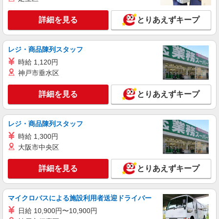
すき家 小山犬塚店
すき家の店舗スタッフ（接客・調理・清掃な
詳細を見る
とりあえずキープ
ど）
時給1,150円 ※22:00〜翌5:00：時給1,450円 ※
高校生時給1,150円 ※早朝手当（5:00〜9:00）時給
レジ・商品陳列スタッフ
＋150円
栃木県小山市犬塚1丁目4番3
時給 1,120円
神戸市垂水区
詳細を見る
キープ
詳細を見る
とりあえずキープ
アルバイト
パート
すき家 4号小山間々田店
レジ・商品陳列スタッフ
すき家の店舗スタッフ（接客・調理・清掃な
ど）
時給 1,300円
大阪市中央区
時給1,130円 ※22:00〜翌5:00：時給1,413円 ※
高校生時給1,080円 ※早朝手当（5:00〜9:00）時給
＋150円
詳細を見る
栃木県小山市間々田五料2416-5
とりあえずキープ
詳細を見る
キープ
マイクロバスによる施設利用者送迎ドライバー
日給 10,900円〜10,900円
アルバイト
パート