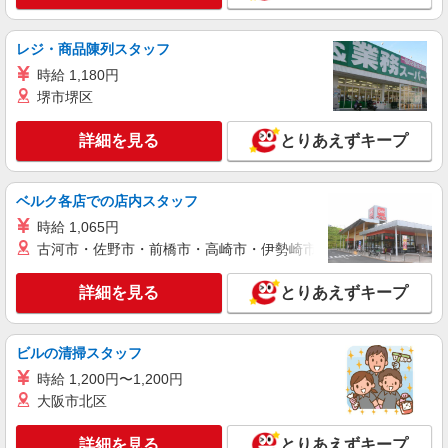
詳細を見る
キープ
レジ・商品陳列スタッフ
アルバイト
時給 1,180円
パート
コンパスグループ・ジャパン株式会社 21630_p
堺市堺区
調理師【アルバイト・パート】
詳細を見る
とりあえずキープ
時給1,300円以上 試用期間中 時給1,300円以上
(試用期間2ヶ月) 残業が発生した場合、残業代を1
分単位で別途支給します。
小山工業高等専門学校 （栃木県小山市大字中
ベルク各店での店内スタッフ
久喜771番地）
時給 1,065円
詳細を見る
キープ
古河市・佐野市・前橋市・高崎市・伊勢崎市・太田市・館林市・
詳細を見る
とりあえずキープ
アルバイト
パート
コンパスグループ・ジャパン株式会社 21630_p
調理補助【アルバイト・パート】
ビルの清掃スタッフ
時給1,100円以上 試用期間中 時給1,100円以上
時給 1,200円〜1,200円
(試用期間2ヶ月) 残業が発生した場合、残業代を1
分単位で別途支給します。
大阪市北区
小山工業高等専門学校 （栃木県小山市大字中
久喜771番地）
詳細を見る
とりあえずキープ