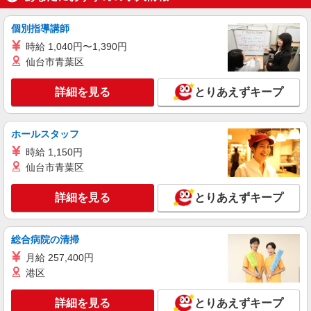
時給1100円 ＜高校生＞時給1070円
栃木県小山市西城南3-1-10
個別指導講師
時給 1,040円〜1,390円
詳細を見る
キープ
仙台市青葉区
アルバイト
パート
詳細を見る
とりあえずキープ
ケンタッキーフライドチキン イオンモール小山店
カウンター・キッチンスタッフ ＜優先募集日
時＞日曜 フルタイム
ホールスタッフ
時給1100円 ＜高校生＞時給1070円
時給 1,150円
栃木県小山市中久喜1467-1
仙台市青葉区
詳細を見る
キープ
詳細を見る
とりあえずキープ
アルバイト
パート
ケンタッキーフライドチキン 小山南店
総合病院の清掃
カウンター・キッチンスタッフ ＜優先募集日
月給 257,400円
時＞土日祝 フルタイム
港区
時給1100円 ＜高校生＞時給1070円
栃木県小山市西城南3-1-10
詳細を見る
とりあえずキープ