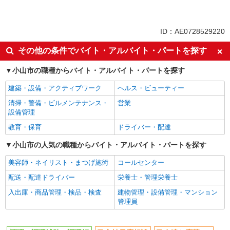
同じ特徴から求人を探す
ミドル（40代～）活躍中
交通費支給
ID：AE0728529220
社会保険あり
社員登用あり
その他の条件でバイト・アルバイト・パートを探す
未経験歓迎
大学生歓迎
小山市の職種からバイト・アルバイト・パートを探す
週2～3日勤務OK
扶養内勤務OK
副業・WワークOK
まかない・食事補助
建築・設備・アクティブワーク
ヘルス・ビューティー
清掃・警備・ビルメンテナンス・
営業
設備管理
教育・保育
ドライバー・配達
小山市の人気の職種からバイト・アルバイト・パートを探す
美容師・ネイリスト・まつげ施術
コールセンター
配送・配達ドライバー
栄養士・管理栄養士
入出庫・商品管理・検品・検査
建物管理・設備管理・マンション
管理員