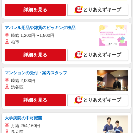
アルバイト
パート
詳細を見る
とりあえずキープ
すき家 小山西城南店
すき家の店舗スタッフ（接客・調理・清掃な
ど）
アパレル用品や雑貨のピッキング検品
時給1,413円
時給 1,200円〜1,500円
栃木県小山市西城南4-19-7
柏市
詳細を見る
キープ
詳細を見る
とりあえずキープ
アルバイト
パート
すき家 小山西城南店
マンションの受付・案内スタッフ
すき家の店舗スタッフ（接客・調理・清掃な
時給 2,000円
ど）
渋谷区
時給1,130円 ※22:00〜翌5:00：時給1,413円 ※
高校生時給1,080円 ※早朝手当（5:00〜9:00）時給
詳細を見る
とりあえずキープ
＋150円
栃木県小山市西城南4-19-7
詳細を見る
大学病院の中材滅菌
キープ
月給 254,160円
アルバイト
パート
足立区