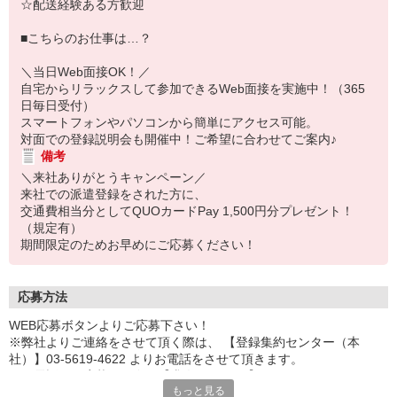
☆配送経験ある方歓迎
■こちらのお仕事は…？
＼当日Web面接OK！／
自宅からリラックスして参加できるWeb面接を実施中！（365
日毎日受付）
スマートフォンやパソコンから簡単にアクセス可能。
対面での登録説明会も開催中！ご希望に合わせてご案内♪
備考
＼来社ありがとうキャンペーン／
来社での派遣登録をされた方に、
交通費相当分としてQUOカードPay 1,500円分プレゼント！
（規定有）
期間限定のためお早めにご応募ください！
応募方法
WEB応募ボタンよりご応募下さい！
※弊社よりご連絡をさせて頂く際は、 【登録集約センター（本
社）】03-5619-4622 よりお電話をさせて頂きます。
※お電話でご応募頂く際は【求人ID：4103】をお伝え下さい。
もっと見る