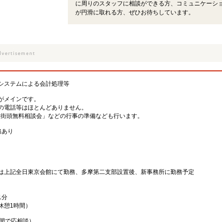
に周りのスタッフに相談ができる方、コミュニケーシ
が円滑に取れる方、ぜひお待ちしています。
システムによる会計処理等
がメインです。
の電話等はほとんどありません。
産街頭無料相談会」などの行事の準備なども行います。
務あり
は上記全日東京会館にて勤務、多摩第二支部設置後、新事務所に勤務予定
1分
（休憩1時間）
の間で応相談）