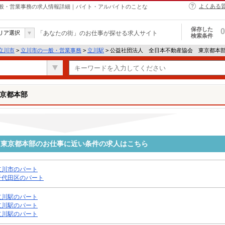
よくある
般・営業事務の求人情報詳細｜バイト・アルバイトのことな
保存した
0
リア選択
「あなたの街」のお仕事が探せる求人サイト
検索条件
立川市
>
立川市の一般・営業事務
>
立川駅
> 公益社団法人 全日本不動産協会 東京都本
京都本部
 東京都本部のお仕事に近い条件の求人はこちら
立川市のパート
千代田区のパート
立川駅のパート
立川駅のパート
立川駅のパート