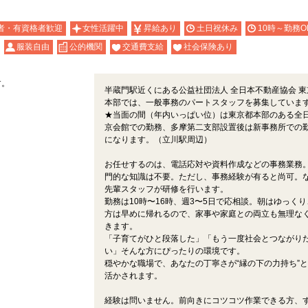
者・有資格者歓迎
女性活躍中
昇給あり
土日祝休み
10時～勤務O
服装自由
公的機関
交通費支給
社会保険あり
す。
半蔵門駅近くにある公益社団法人 全日本不動産協会 東
本部では、一般事務のパートスタッフを募集していま
★当面の間（年内いっぱい位）は東京都本部のある全
京会館での勤務、多摩第二支部設置後は新事務所での
になります。（立川駅周辺）
お任せするのは、電話応対や資料作成などの事務業務
門的な知識は不要。ただし、事務経験が有ると尚可。
先輩スタッフが研修を行います。
勤務は10時〜16時、週3〜5日で応相談。朝はゆっくり
方は早めに帰れるので、家事や家庭との両立も無理な
きます。
「子育てがひと段落した」「もう一度社会とつながり
い」そんな方にぴったりの環境です。
穏やかな職場で、あなたの丁寧さが“縁の下の力持ち”
活かされます。
経験は問いません。前向きにコツコツ作業できる方、