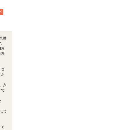
K
京都
す。
日東
勤務
。専
なお
、夕
くで
た
として
すぐ