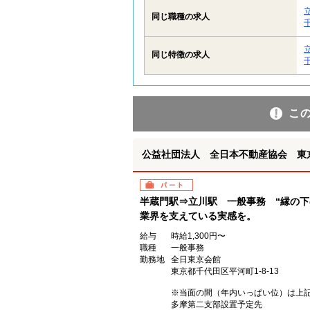
同じ職種の求人
同じ特徴の求人
こ
公益社団法人 全日本不動産協会 東
パート
半蔵門駅⇒立川駅 一般事務 “縁の下
業界を支えている実感を。
給与
時給1,300円〜
職種
一般事務
勤務地
全日東京会館
東京都千代田区平河町1-8-13
※当面の間（年内いっぱい位）は上
多摩第二支部設置予定先