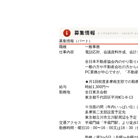
募集情報（パート）
職種
一般事務
仕事内容
電話応対、会議資料作成、会計
全日本不動産協会内のやり取り
一般の方や不動産会社の方から
PC業務が中心ですが、「不動
★月1回程度多摩南支部での勤
給与
時給1,300円〜
勤務地
全日東京会館
東京都千代田区平河町1-8-13
※当面の間（年内いっぱい位）
多摩第二支部設置予定先
東京都立川市立川駅周辺を予定
交通アクセス
半蔵門線「半蔵門駅」より徒歩
勤務時間・曜日
10：00〜16：00又は16：30
勤務／週3〜5日（月曜〜金曜