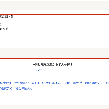
東京都本部
発
東京会館
同じ雇用形態から求人を探す
パート
格者歓迎
女性活躍中
昇給あり
土日祝休み
10時～勤務OK
時間固定シフト制
交通費支給
社会保険あり