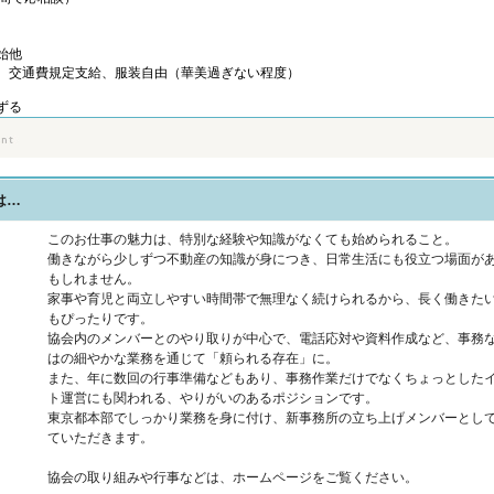
始他
、交通費規定支給、服装自由（華美過ぎない程度）
ずる
は…
このお仕事の魅力は、特別な経験や知識がなくても始められること。
働きながら少しずつ不動産の知識が身につき、日常生活にも役立つ場面が
もしれません。
家事や育児と両立しやすい時間帯で無理なく続けられるから、長く働きた
もぴったりです。
協会内のメンバーとのやり取りが中心で、電話応対や資料作成など、事務
はの細やかな業務を通じて「頼られる存在」に。
また、年に数回の行事準備などもあり、事務作業だけでなくちょっとした
ト運営にも関われる、やりがいのあるポジションです。
東京都本部でしっかり業務を身に付け、新事務所の立ち上げメンバーとし
ていただきます。
協会の取り組みや行事などは、ホームページをご覧ください。