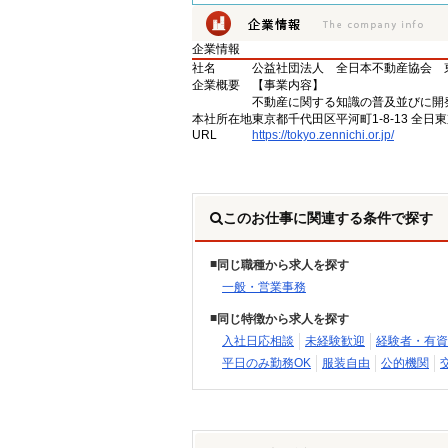
企業情報
社名
公益社団法人 全日本不動産協会 
企業概要
【事業内容】
不動産に関する知識の普及並びに開
本社所在地
東京都千代田区平河町1-8-13 全日
URL
https://tokyo.zennichi.or.jp/
このお仕事に関連する条件で探す
同じ職種から求人を探す
一般・営業事務
同じ特徴から求人を探す
入社日応相談
未経験歓迎
経験者・有資
平日のみ勤務OK
服装自由
公的機関