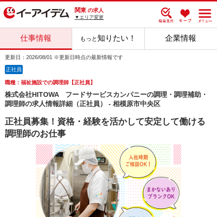
関東
の求人
▼エリア変更
仕事情報
知りたい！
企業情報
もっと
更新日：2026/08/01 ※更新日時点の最新情報です
正社員
職種：福祉施設での調理師【正社員】
株式会社HITOWA フードサービスカンパニーの調理・調理補助・
調理師の求人情報詳細（正社員） - 相模原市中央区
正社員募集！資格・経験を活かして安定して働ける
調理師のお仕事