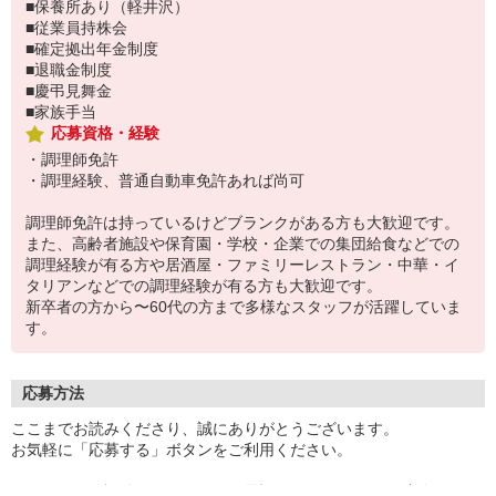
■保養所あり（軽井沢）
■従業員持株会
■確定拠出年金制度
■退職金制度
■慶弔見舞金
■家族手当
応募資格・経験
・調理師免許
・調理経験、普通自動車免許あれば尚可
調理師免許は持っているけどブランクがある方も大歓迎です。
また、高齢者施設や保育園・学校・企業での集団給食などでの
調理経験が有る方や居酒屋・ファミリーレストラン・中華・イ
タリアンなどでの調理経験が有る方も大歓迎です。
新卒者の方から〜60代の方まで多様なスタッフが活躍していま
す。
応募方法
ここまでお読みくださり、誠にありがとうございます。
お気軽に「応募する」ボタンをご利用ください。
エントリー確認後、こちらよりお電話またはSMSにてご連絡をさせ