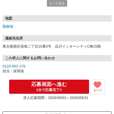
もっと見る
ていただきます。
★WEBエントリーは24時間いつでも受付できます。
お電話の際は「イーアイデムを見た」と伝えるとスムーズです。
地図
面接時には履歴書（写真貼付）をご持参ください。
勤務地
連絡先住所
東京都港区港南二丁目15番3号 品川インターシティC棟15階
この求人に関するお問い合わせ
0120-962-176
担当：採用係
応募画面へ進む
1分で応募完了!!
キープ
求人応募期間：2026/08/01～2026/08/31