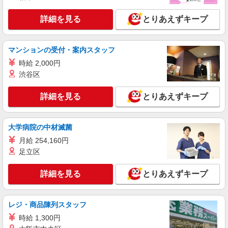
アルバイト
パート
SOMPOケア ラヴィーレ 淵野辺
詳細を見る
とりあえずキープ
調理・食器洗浄・発注
時給1290円〜1440円 ※経験等による ★早朝時
給（5:00〜8:00）時給＋100円 ★希望収入があり
マンションの受付・案内スタッフ
ましたら、ご相談いただければ希望条件に合うか
神奈川県相模原市中央区淵野辺3丁目2-24
時給 2,000円
の確認もいたします。 ★時間外手当別途支給 ★上
記金額は働きがい向上手当を含みます。 ★働きが
渋谷区
詳細を見る
キープ
い向上手当※26年6月改定（地域により異なる）
社会保険加入者は更に＋50円
詳細を見る
とりあえずキープ
アルバイト
パート
コンパスグループ・ジャパン株式会社 39136_p
調理師【アルバイト・パート】
大学病院の中材滅菌
時給1,600円以上 試用期間中 時給1,600円以上
月給 254,160円
(試用期間2ヶ月) 残業が発生した場合、残業代を1
足立区
分単位で別途支給します。
相和会 老健青葉の郷 （神奈川県相模原市中
央区青葉3-36-1）
詳細を見る
とりあえずキープ
詳細を見る
キープ
レジ・商品陳列スタッフ
正社員
時給 1,300円
株式会社HITOWA フードサービスカンパニー