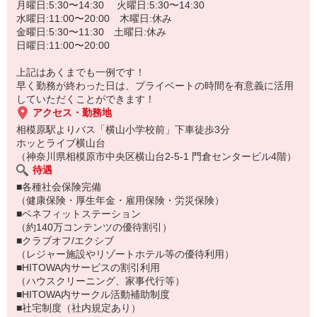
月曜日:5:30〜14:30 火曜日:5:30〜14:30
水曜日:11:00〜20:00 木曜日:休み
金曜日:5:30〜11:30 土曜日:休み
日曜日:11:00〜20:00
上記はあくまでも一例です！
早く勤務が終わった日は、プライベートの時間を有意義に活用
していただくことができます！
アクセス・勤務地
相模原駅よりバス「横山小学校前」下車徒歩3分
ホッとライブ横山台
（神奈川県相模原市中央区横山台2-5-1 門倉センタービル4階）
待遇
■各種社会保険完備
（健康保険・厚生年金・雇用保険・労災保険）
■ベネフィットステーション
（約140万コンテンツの優待割引）
■クラブオフ/エクシブ
（レジャー施設やリゾートホテル等の優待利用）
■HITOWA内サービスの割引利用
（ハウスクリーニング、家事代行等）
■HITOWA内サークル活動補助制度
■社宅制度（社内規定あり）