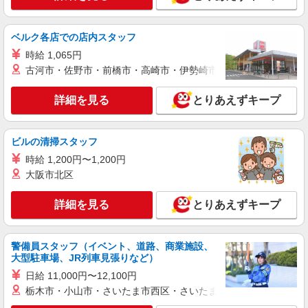
詳細を見る
キープ
ベルク各店での店内スタッフ
アルバイト
パート
SOMPOケア ラヴィーレ 上溝
時給 1,065円
調理・食器洗浄・発注
古河市・佐野市・前橋市・高崎市・伊勢崎市・太田市・館林市・
時給1290円〜1440円 ※経験等による ★早朝時
給（5:00〜8:00）時給＋100円 ★希望収入があり
詳細を見る
とりあえずキープ
ましたら、ご相談いただければ希望条件に合うか
神奈川県相模原市中央区上溝4628-1
の確認もいたします。 ★時間外手当別途支給 ★上
記金額は働きがい向上手当を含みます。 ★働きが
ビルの清掃スタッフ
詳細を見る
キープ
い向上手当※26年6月改定（地域により異なる）
時給 1,200円〜1,200円
社会保険加入者は更に＋50円
大阪市北区
アルバイト
パート
SOMPOケア ラヴィーレ 相模原中央
詳細を見る
とりあえずキープ
調理・食器洗浄・発注
時給1290円〜1440円 ※経験等による ★早朝時
給（5:00〜8:00）時給＋100円 ★希望収入があり
警備員スタッフ（イベント、道路、商業施設、
ましたら、ご相談いただければ希望条件に合うか
神奈川県相模原市中央区中央3丁目6-3
大型駐車場、JR列車見張りなど）
の確認もいたします。 ★時間外手当別途支給 ★上
記金額は働きがい向上手当を含みます。 ★働きが
日給 11,000円〜12,100円
詳細を見る
キープ
い向上手当※26年6月改定（地域により異なる）
栃木市・小山市・さいたま市西区・さいたま市岩槻区・久喜市・
社会保険加入者は更に＋50円