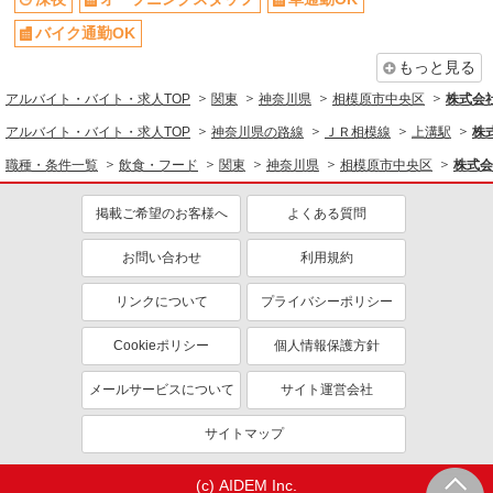
時間や曜日が選べる・シフト自由
禁煙・分煙
バイク通勤OK
交通費支給
社会保険あり
もっと見る
家賃補助・住宅手当有
まかない・食事補助
アルバイト・バイト・求人TOP
関東
神奈川県
相模原市中央区
株式会
産休・育休取得実績あり
退職金・財形貯蓄制度あり
アルバイト・バイト・求人TOP
神奈川県の路線
ＪＲ相模線
上溝駅
株
各種手当（家族・役職・インセン
社割・特典あり
ティブなど）あり
職種・条件一覧
飲食・フード
関東
神奈川県
相模原市中央区
株式会
制服貸与
研修制度あり
掲載ご希望のお客様へ
よくある質問
社員登用あり
お問い合わせ
利用規約
同じ職種から求人を探す
飲食・フード
リンクについて
プライバシーポリシー
調理・調理補助・調理師
Cookieポリシー
個人情報保護方針
同じ特徴から求人を探す
メールサービスについて
サイト運営会社
深夜
オープニングスタッフ
サイトマップ
車通勤OK
社宅・寮あり
未経験歓迎
ミドル（40代～）活躍中
(c) AIDEM Inc.