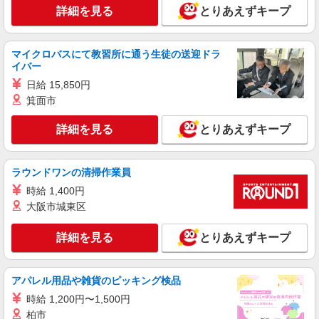
正社員
詳細を見る
とりあえずキープ
コンパスグループ・ジャパン株式会社 66112_f
調理師【正社員】
マイクロバスにて教習所に通う生徒の送迎ドラ
月給27万円〜32万円 試用期間中 月給27万円〜
イバー
32万円(試用期間3ヶ月) 残業が発生した場合、残業
代を1分単位で別途支給します。 ※給与は経験や
日給 15,850円
上溝ジョイフルホームそよ風 （神奈川県相模
前職給与に応じて決定します。
箕面市
原市中央区上溝5-14-28）
詳細を見る
とりあえずキープ
詳細を見る
キープ
アルバイト
パート
ラウンドワンの清掃作業員
コンパスグループ・ジャパン株式会社 66112_p
時給 1,400円
調理補助【アルバイト・パート】
大阪市城東区
時給1,300円以上 試用期間中 時給1,300円以上
(試用期間2ヶ月) 残業が発生した場合、残業代を1
詳細を見る
とりあえずキープ
分単位で別途支給します。
上溝ジョイフルホームそよ風 （神奈川県相模
原市中央区上溝5-14-28）
アパレル用品や雑貨のピッキング検品
詳細を見る
キープ
時給 1,200円〜1,500円
柏市