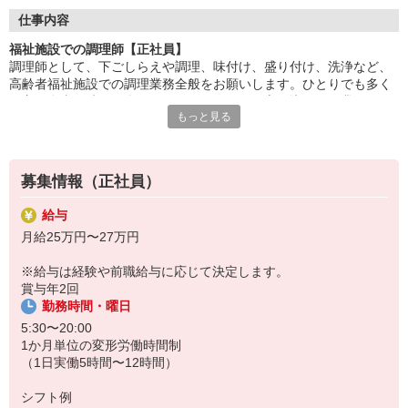
調理に集中できる環境で、仕込み・調理・盛付けなどの業務に専
仕事内容
念。
福祉施設での調理師【正社員】
チームで協力しながら、安心・安全な食事を提供します。
調理師として、下ごしらえや調理、味付け、盛り付け、洗浄など、
高齢者福祉施設での調理業務全般をお願いします。ひとりでも多く
「美味しかった」「ありがとう」の言葉が、何よりの喜び。
の方に食事の時間を楽しんでいただけるよう心を込めて作業するか
食を通じて人の心に寄り添える、やりがいのある仕事です。
もっと見る
らこそ、利用者さまの笑顔を見られたときには達成感を感じられま
す。食を通して健康を支えられるのもやりがいです。
HITOWAのフードサービスカンパニーは、全国300以上の施設で
給食運営を行う業界大手。
社員の成長を支える研修制度も整っており、長期的なキャリア形
募集情報（正社員）
成が可能です。
給与
月給25万円〜27万円
※給与は経験や前職給与に応じて決定します。
賞与年2回
勤務時間・曜日
5:30〜20:00
1か月単位の変形労働時間制
（1日実働5時間〜12時間）
シフト例