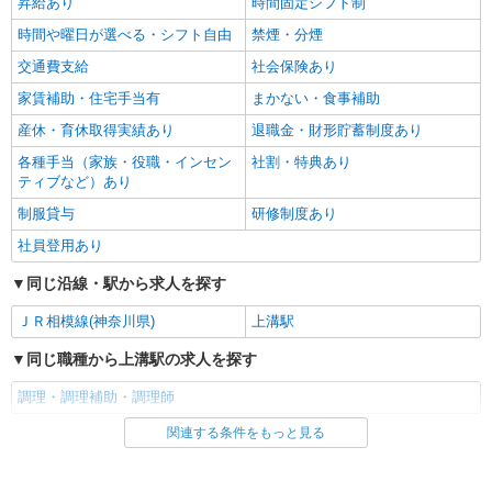
昇給あり
時間固定シフト制
時間や曜日が選べる・シフト自由
禁煙・分煙
交通費支給
社会保険あり
家賃補助・住宅手当有
まかない・食事補助
産休・育休取得実績あり
退職金・財形貯蓄制度あり
各種手当（家族・役職・インセン
社割・特典あり
ティブなど）あり
制服貸与
研修制度あり
社員登用あり
同じ沿線・駅から求人を探す
ＪＲ相模線(神奈川県)
上溝駅
同じ職種から上溝駅の求人を探す
調理・調理補助・調理師
関連する条件をもっと見る
同じ雇用形態から上溝駅の求人を探す
正社員