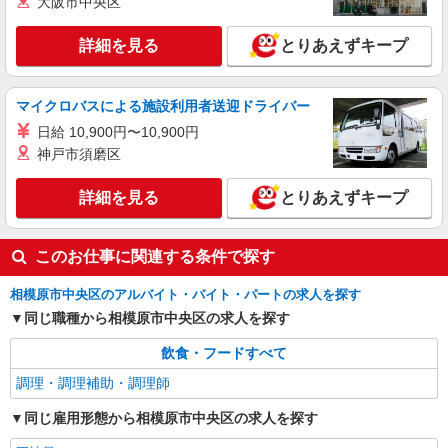
大阪市中央区
福祉施設での調理師（チーフ候補）【正社員】
月給25万円〜29万円 ※給与は経験や前職給与
詳細を見る
とりあえずキープ
に応じて決定します。 賞与年2回
ホッとライブ横山台 （神奈川県相模原市中央
区横山台2-5-1 門倉センタービル4階）
マイクロバスによる施設利用者送迎ドライバー
日給 10,900円〜10,900円
詳細を見る
キープ
神戸市須磨区
正社員
詳細を見る
とりあえずキープ
株式会社HITOWA フードサービスカンパニー
福祉施設での調理師（チーフ候補）【正社員】
このお仕事に関連する条件で探す
月給25万円〜30万円 ※給与は経験や前職給与
に応じて決定します。 賞与年2回
相模原市中央区のアルバイト・バイト・パートの求人を探す
イリーゼ相模原矢部 （神奈川県相模原市中央
同じ職種から相模原市中央区の求人を探す
区矢部2-21-1）
飲食・フードすべて
詳細を見る
キープ
調理・調理補助・調理師
同じ雇用形態から相模原市中央区の求人を探す