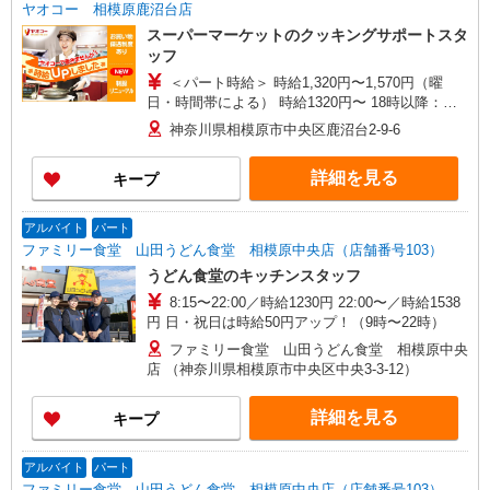
ヤオコー 相模原鹿沼台店
スーパーマーケットのクッキングサポートスタ
ッフ
＜パート時給＞ 時給1,320円〜1,570円（曜
日・時間帯による） 時給1320円〜 18時以降：時
給1470円〜 ★土曜＋100円 ★日・祝＋100円 ※ア
神奈川県相模原市中央区鹿沼台2-9-6
ルバイトさんの時給や募集内容はお問い合わせく
ださい
詳細を見る
キープ
アルバイト
パート
ファミリー食堂 山田うどん食堂 相模原中央店（店舗番号103）
うどん食堂のキッチンスタッフ
8:15〜22:00／時給1230円 22:00〜／時給1538
円 日・祝日は時給50円アップ！（9時〜22時）
ファミリー食堂 山田うどん食堂 相模原中央
店 （神奈川県相模原市中央区中央3-3-12）
詳細を見る
キープ
アルバイト
パート
ファミリー食堂 山田うどん食堂 相模原中央店（店舗番号103）