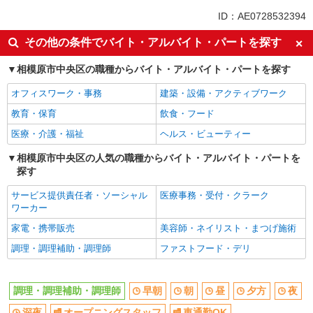
同じ特徴から上溝駅の求人を探す
ID：AE0728532394
早朝
朝
その他の条件でバイト・アルバイト・パートを探す
昼
夕方
相模原市中央区の職種からバイト・アルバイト・パートを探す
夜
深夜
オフィスワーク・事務
建築・設備・アクティブワーク
オープニングスタッフ
車通勤OK
教育・保育
飲食・フード
バイク通勤OK
社宅・寮あり
医療・介護・福祉
ヘルス・ビューティー
入社日応相談
Web面接OK
友達と応募OK
相模原市中央区の人気の職種からバイト・アルバイト・パートを
職場見学OKまたは説明会あり
探す
未経験歓迎
経験者・有資格者歓迎
サービス提供責任者・ソーシャル
医療事務・受付・クラーク
新卒・第二新卒歓迎
女性活躍中
ワーカー
主婦・主夫歓迎
フリーター歓迎
家電・携帯販売
美容師・ネイリスト・まつげ施術
学歴不問
ブランクOK
調理・調理補助・調理師
ファストフード・デリ
ミドル（40代～）活躍中
エルダー（50代～）活躍中
シニア（60代～）活躍中
ボーナス・賞与あり
調理・調理補助・調理師
早朝
朝
昼
夕方
夜
昇給あり
時間固定シフト制
深夜
オープニングスタッフ
車通勤OK