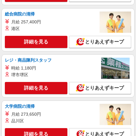
詳細を見る
キープ
総合病院の清掃
月給 257,400円
アルバイト
パート
港区
ケンタッキーフライドチキン 相模原中央店
カウンター・キッチンスタッフ ＜優先募集日
詳細を見る
とりあえずキープ
時＞土日祝 9:00〜14:00
時給1230円
神奈川県相模原市中央区中央2-13-1
レジ・商品陳列スタッフ
時給 1,180円
詳細を見る
キープ
堺市堺区
アルバイト
パート
詳細を見る
とりあえずキープ
コンパスグループ・ジャパン株式会社 66112_p
調理員【アルバイト・パート】
大学病院の清掃
時給1,580円以上 試用期間中 時給1,580円以上
(試用期間2ヶ月) 残業が発生した場合、残業代を1
月給 273,650円
分単位で別途支給します。
品川区
上溝ジョイフルホームそよ風 （神奈川県相模
原市中央区上溝5-14-28）
詳細を見る
とりあえずキープ