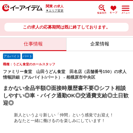
関東
の求人
▼エリア変更
この求人の応募期間は既に終了しております。
仕事情報
企業情報
アルバイト
パート
職種：うどん食堂のホールスタッフ
ファミリー食堂 山田うどん食堂 田名店（店舗番号150）の求人
情報詳細（アルバイト/パート） - 相模原市中央区
まかない全品半額◎面接時履歴書不要◎シフト相談
しやすい◎車・バイク通勤OK◎交通費支給◎土日歓
迎◎
新人というより新しい「仲間」という感覚でお迎え！
あなたと一緒に働けるのを楽しみにしています！