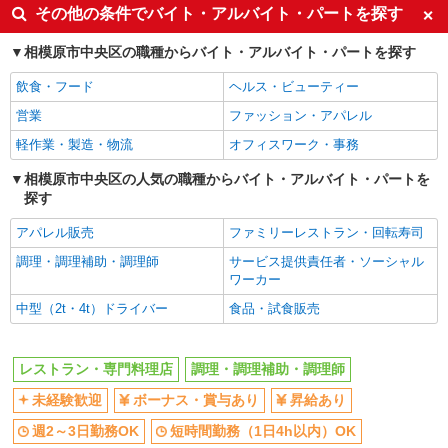
詳細を見る
同じ特徴から上溝駅の求人を探す
キープ
その他の条件でバイト・アルバイト・パートを探す
未経験歓迎
ボーナス・賞与あり
相模原市中央区の職種からバイト・アルバイト・パートを探す
アルバイト
パート
昇給あり
週2～3日勤務OK
コンパスグループ・ジャパン株式会社 66112_p
飲食・フード
ヘルス・ビューティー
調理補助【アルバイト・パート】
短時間勤務（1日4h以内）OK
車通勤OK
営業
ファッション・アパレル
時給1,300円以上 試用期間中 時給1,300円以上
バイク通勤OK
副業・WワークOK
(試用期間2ヶ月) 残業が発生した場合、残業代を1
軽作業・製造・物流
オフィスワーク・事務
分単位で別途支給します。
交通費支給
社会保険あり
上溝ジョイフルホームそよ風 （神奈川県相模
相模原市中央区の人気の職種からバイト・アルバイト・パートを
原市中央区上溝5-14-28）
まかない・食事補助
社員登用あり
探す
同じ職種から求人を探す
詳細を見る
キープ
アパレル販売
ファミリーレストラン・回転寿司
飲食・フード
調理・調理補助・調理師
サービス提供責任者・ソーシャル
アルバイト
パート
ワーカー
レストラン・専門料理店
調理・調理補助・調理師
コンパスグループ・ジャパン株式会社 66112_p
中型（2t・4t）ドライバー
食品・試食販売
調理員【アルバイト・パート】
同じ特徴から求人を探す
時給1,580円以上 試用期間中 時給1,580円以上
未経験歓迎
ボーナス・賞与あり
(試用期間2ヶ月) 残業が発生した場合、残業代を1
レストラン・専門料理店
調理・調理補助・調理師
分単位で別途支給します。
上溝ジョイフルホームそよ風 （神奈川県相模
週2～3日勤務OK
短時間勤務（1日4h以内）OK
未経験歓迎
ボーナス・賞与あり
昇給あり
原市中央区上溝5-14-28）
車通勤OK
副業・WワークOK
週2～3日勤務OK
短時間勤務（1日4h以内）OK
交通費支給
社会保険あり
詳細を見る
キープ