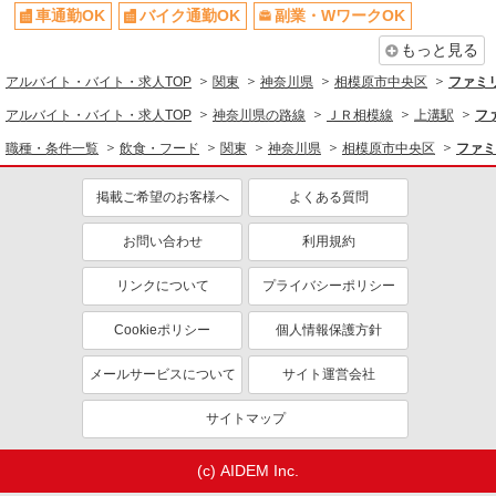
車通勤OK
バイク通勤OK
副業・WワークOK
まかない・食事補助
社員登用あり
アルバイト
パート
もっと見る
コンパスグループ・ジャパン株式会社 39136_p
アルバイト・バイト・求人TOP
関東
神奈川県
相模原市中央区
ファミ
調理師【アルバイト・パート】
アルバイト・バイト・求人TOP
神奈川県の路線
ＪＲ相模線
上溝駅
フ
時給1,600円以上 試用期間中 時給1,600円以上
(試用期間2ヶ月) 残業が発生した場合、残業代を1
職種・条件一覧
飲食・フード
関東
神奈川県
相模原市中央区
ファミ
分単位で別途支給します。
相和会 老健青葉の郷 （神奈川県相模原市中
央区青葉3-36-1）
掲載ご希望のお客様へ
よくある質問
詳細を見る
キープ
お問い合わせ
利用規約
リンクについて
プライバシーポリシー
アルバイト
パート
SOMPOケア ラヴィーレ 上溝
Cookieポリシー
個人情報保護方針
調理・食器洗浄・発注
時給1290円〜1440円 ※経験等による ★早朝時
メールサービスについて
サイト運営会社
給（5:00〜8:00）時給＋100円 ★希望収入があり
ましたら、ご相談いただければ希望条件に合うか
神奈川県相模原市中央区上溝4628-1
サイトマップ
の確認もいたします。 ★時間外手当別途支給 ★上
記金額は働きがい向上手当を含みます。 ★働きが
詳細を見る
キープ
い向上手当※26年6月改定（地域により異なる）
(c) AIDEM Inc.
社会保険加入者は更に＋50円