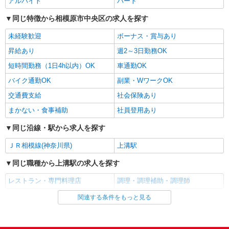
アルバイト
パート
詳細を見る
同じ特徴から相模原市中央区の求人を探す
キープ
未経験歓迎
ボーナス・賞与あり
アルバイト
パート
昇給あり
週2～3日勤務OK
SOMPOケア ラヴィーレ 淵野辺
調理・食器洗浄・発注
短時間勤務（1日4h以内）OK
車通勤OK
時給1290円〜1440円 ※経験等による ★早朝時
バイク通勤OK
副業・WワークOK
給（5:00〜8:00）時給＋100円 ★希望収入があり
ましたら、ご相談いただければ希望条件に合うか
交通費支給
社会保険あり
神奈川県相模原市中央区淵野辺3丁目2-24
の確認もいたします。 ★時間外手当別途支給 ★上
まかない・食事補助
社員登用あり
記金額は働きがい向上手当を含みます。 ★働きが
詳細を見る
キープ
い向上手当※26年6月改定（地域により異なる）
同じ沿線・駅から求人を探す
社会保険加入者は更に＋50円
正社員
ＪＲ相模線(神奈川県)
上溝駅
コンパスグループ・ジャパン株式会社 66112_f
同じ職種から上溝駅の求人を探す
調理師【正社員】
月給27万円〜32万円 試用期間中 月給27万円〜
レストラン・専門料理店
調理・調理補助・調理師
32万円(試用期間3ヶ月) 残業が発生した場合、残業
代を1分単位で別途支給します。 ※給与は経験や
関連する条件をもっと見る
同じ雇用形態から上溝駅の求人を探す
上溝ジョイフルホームそよ風 （神奈川県相模
前職給与に応じて決定します。
原市中央区上溝5-14-28）
アルバイト
パート