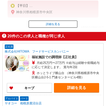
【平日】
時給1230円
神奈川県相模原市中央区
【土・日・祝日】
5:15〜9:00／時給1280円
詳細を見る
ID：AE0501986417
9:00〜21:30／時給1230円
20
件のこの求人と職種が同じ求人
日・祝日は時給50円アップ！（9時〜22時）
掲載期間終了
正社員
株式会社HITOWA フードサービスカンパニー
福祉施設での調理師【正社員】
月給25万円〜27万円 ※給与は経験や前職給与
に応じて決定します。 賞与年2回
ホッとライブ横山台 （神奈川県相模原市中央
区横山台2-5-1 門倉センタービル4階）
詳細を見る
キープ
アルバイト
パート
ヤオコー 相模原鹿沼台店