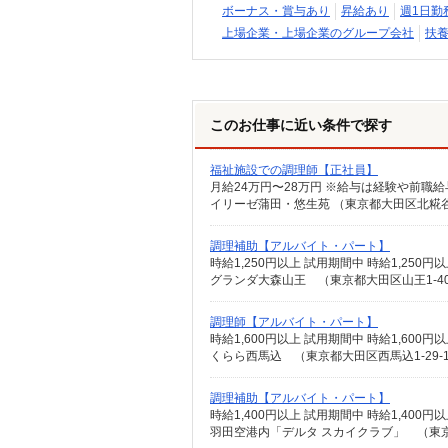
ボーナス・賞与あり
昇給あり
週1日勤
上場企業・上場企業のグループ会社
扶養
このお仕事に近い条件で探す
福祉施設での調理師【正社員】
月給24万円〜28万円 ※給与は経験や前職
イリーゼ蒲田・悠生苑 （東京都大田区北糀谷2-
調理補助【アルバイト・パート】
時給1,250円以上 試用期間中 時給1,25
グランダ大森山王 （東京都大田区山王1-40
調理師【アルバイト・パート】
時給1,600円以上 試用期間中 時給1,60
くらら西馬込 （東京都大田区西馬込1-29-
調理補助【アルバイト・パート】
時給1,400円以上 試用期間中 時給1,40
羽田空港内「デルタ スカイクラブ」 （東京