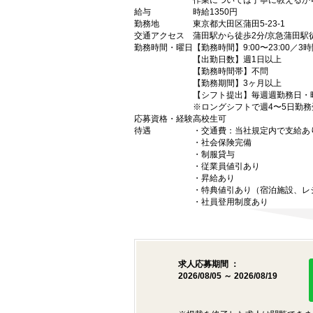
作業については丁寧に教えるか
給与
時給1350円
勤務地
東京都大田区蒲田5-23-1
交通アクセス
蒲田駅から徒歩2分/京急蒲田駅
勤務時間・曜日
【勤務時間】9:00〜23:00／3
【出勤日数】週1日以上
【勤務時間帯】不問
【勤務期間】3ヶ月以上
【シフト提出】毎週週勤務日・
※ロングシフトで週4〜5日勤
応募資格・経験
高校生可
待遇
・交通費：当社規定内で支給あり
・社会保険完備
・制服貸与
・従業員値引あり
・昇給あり
・特典値引あり（宿泊施設、レ
・社員登用制度あり
求人応募期間 ：
2026/08/05 ～ 2026/08/19