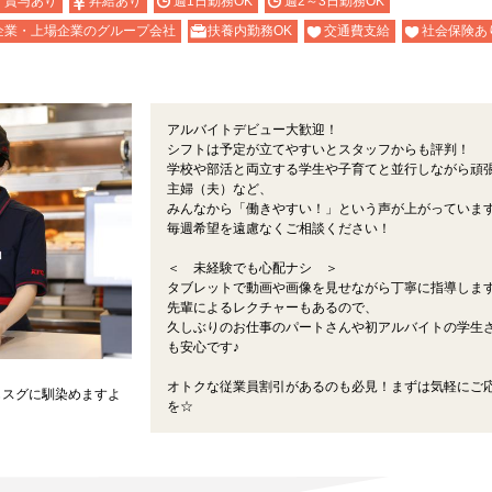
・賞与あり
昇給あり
週1日勤務OK
週2～3日勤務OK
企業・上場企業のグループ会社
扶養内勤務OK
交通費支給
社会保険あ
アルバイトデビュー大歓迎！
シフトは予定が立てやすいとスタッフからも評判！
学校や部活と両立する学生や子育てと並行しながら頑
主婦（夫）など、
みんなから「働きやすい！」という声が上がっています
毎週希望を遠慮なくご相談ください！
＜ 未経験でも心配ナシ ＞
タブレットで動画や画像を見せながら丁寧に指導しま
先輩によるレクチャーもあるので、
久しぶりのお仕事のパートさんや初アルバイトの学生
も安心です♪
オトクな従業員割引があるのも必見！まずは気軽にご
もスグに馴染めますよ
を☆