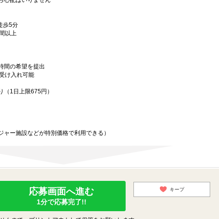
ら心配はいりません
徒歩5分
時間以上
時間の希望を提出
務受け入れ可能
（1日上限675円）
ジャー施設などが特別価格で利用できる）
応募画面へ進む
キープ
1分で応募完了!!