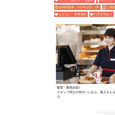
シニア（60代～）活躍中
ボーナス
短時間勤務（1日4h以内）OK
上場
まかない・食事補助
社員登用あり
髪型・髪色自由♪
スタッフ同士の仲がいいから、新人さん
◎