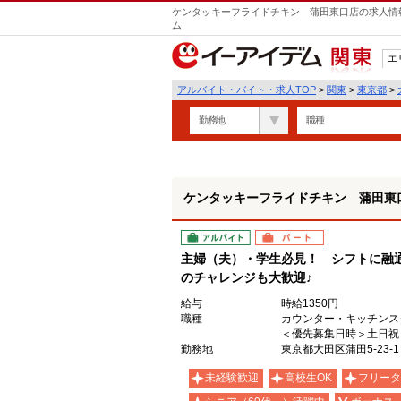
ケンタッキーフライドチキン 蒲田東口店の求人情報
ム
エ
関東
アルバイト・バイト・求人TOP
>
関東
>
東京都
>
勤務地
職種
ケンタッキーフライドチキン 蒲田東
アルバイト
パート
主婦（夫）・学生必見！ シフトに融
のチャレンジも大歓迎♪
給与
時給1350円
職種
カウンター・キッチンス
＜優先募集日時＞土日祝
勤務地
東京都大田区蒲田5-23-1
未経験歓迎
高校生OK
フリータ