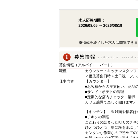
求人応募期間 ：
2026/08/05 ～ 2026/08/19
※掲載を終了した求人は閲覧できま
募集情報（アルバイト・パート）
職種
カウンター・キッチンスタッフ
＜優先募集日時＞土日祝 フル
仕事内容
【カウンター】
■お客様からの注文伺い、商品
■サンド・ポテトの調理
■定期的な店内チェック・清掃
カフェ感覚で楽しく働けます♪
【キッチン】 ※対面や接客は
■チキンの調理
こだわりの詰まったKFCのチ
ひとつひとつ丁寧に粉をまぶし
カンタンな作業なので初めての