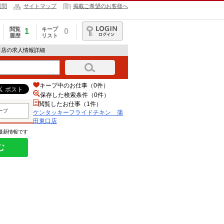
質問
サイトマップ
掲載ご希望のお客様へ
閲覧
キープ
1
0
履歴
リスト
ログイン
口店の求人情報詳細
キープ中のお仕事（0件）
保存した検索条件（
0
件）
閲覧したお仕事（1件）
ープ
ケンタッキーフライドチキン 蒲
田東口店
の最新情報です
む