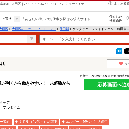
よくある
詳細 - 大田区｜バイト・アルバイトのことならイーアイデ
保存した
0
リア選択
「あなたの街」のお仕事が探せる求人サイト
検索条件
大田区
>
大田区のファストフード・デリ
>
蒲田駅
> ケンタッキーフライドチキン 蒲田東
口店
キ
更新日：2026/08/05 ※更新日時点
通が利くから働きやすい！ 未経験から
応募画面へ進
タッフ
 フルタイム
ー歓迎
ミドル（40代～）活躍中
エルダー（50代～）活躍中