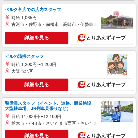
株式会社HITOWA フードサービスカンパニー
福祉施設での調理員【アルバイト・パート】
ベルク各店での店内スタッフ
時給1,500円以上 ※経験によりスタート時給は
時給 1,065円
変動します。 ※AP評価制度：あり 年1回の評価
古河市・佐野市・前橋市・高崎市・伊勢崎市・太田市・館林市・
により時給を見直します。 ※アルバイト賞与（寸
イリーゼ蒲田・悠生苑 （東京都大田区北糀谷
志）：あり 年2回。勤続年数により金額UP。
2-15-21）
詳細を見る
とりあえずキープ
詳細を見る
キープ
ビルの清掃スタッフ
正社員
時給 1,200円〜1,200円
株式会社HITOWA フードサービスカンパニー
大阪市北区
福祉施設での調理師【正社員】
月給27万円〜30万円 ※給与は経験や前職給与
詳細を見る
とりあえずキープ
に応じて決定します。 賞与年2回
チャーム六郷 （東京都大田区西六郷4丁目34－
15）
警備員スタッフ（イベント、道路、商業施設、
大型駐車場、JR列車見張りなど）
詳細を見る
日給 11,000円〜12,100円
キープ
栃木市・小山市・さいたま市西区・さいたま市岩槻区・久喜市・
アルバイト
パート
詳細を見る
とりあえずキープ
株式会社HITOWA フードサービスカンパニー