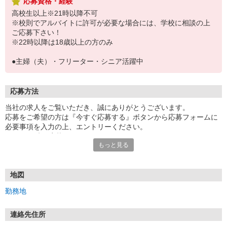
応募資格・経験
高校生以上※21時以降不可
※校則でアルバイトに許可が必要な場合には、学校に相談の上
ご応募下さい！
※22時以降は18歳以上の方のみ
●主婦（夫）・フリーター・シニア活躍中
応募方法
当社の求人をご覧いただき、誠にありがとうございます。
応募をご希望の方は『今すぐ応募する』ボタンから応募フォームに
必要事項を入力の上、エントリーください。
☆★☆24時間応募OK！☆★☆
もっと見る
・・・お願い・・・
応募の際は、連絡先に「携帯電話のアドレス」や「携帯電話の番
号」など
地図
普段つながりやすい連絡先を入力してください。
勤務地
連絡先住所