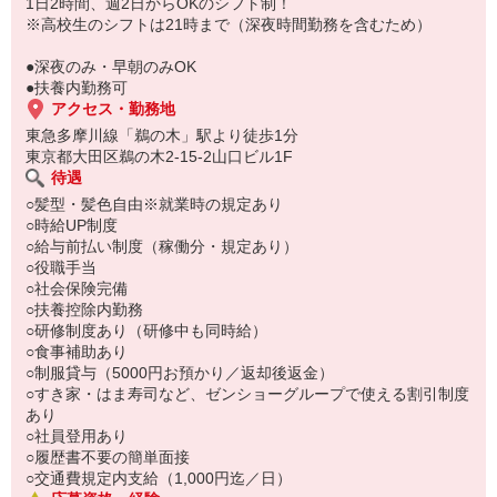
もちろん先輩クルーがしっかり教えてくれるので安心してくださ
1日2時間、週2日からOKのシフト制！
い。
※高校生のシフトは21時まで（深夜時間勤務を含むため）
●深夜のみ・早朝のみOK
●扶養内勤務可
アクセス・勤務地
東急多摩川線「鵜の木」駅より徒歩1分
東京都大田区鵜の木2-15-2山口ビル1F
待遇
○髪型・髪色自由※就業時の規定あり
○時給UP制度
○給与前払い制度（稼働分・規定あり）
○役職手当
○社会保険完備
○扶養控除内勤務
○研修制度あり（研修中も同時給）
○食事補助あり
○制服貸与（5000円お預かり／返却後返金）
○すき家・はま寿司など、ゼンショーグループで使える割引制度
あり
○社員登用あり
○履歴書不要の簡単面接
○交通費規定内支給（1,000円迄／日）