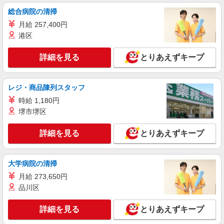
株式会社HITOWA フードサービスカンパニー
総合病院の清掃
福祉施設での栄養士【正社員】
月給 257,400円
月給24万円〜28万円 ※給与は経験や前職給与
港区
に応じて決定します。 賞与年2回
イリーゼ蒲田・悠生苑 （東京都大田区北糀谷
詳細を見る
とりあえずキープ
2-15-21）
詳細を見る
キープ
レジ・商品陳列スタッフ
時給 1,180円
正社員
堺市堺区
株式会社HITOWA フードサービスカンパニー
福祉施設での調理師（チーフ候補）【正社員】
詳細を見る
とりあえずキープ
月給29万5,000円〜33万6,500円 ※給与は経験
や前職給与に応じて決定します。 賞与年2回
フローレンスケア千鳥町 （東京都大田区千鳥
大学病院の清掃
3-21-3）
月給 273,650円
品川区
詳細を見る
キープ
詳細を見る
とりあえずキープ
アルバイト
パート