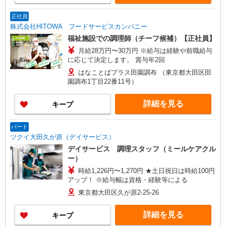
正社員
株式会社HITOWA フードサービスカンパニー
福祉施設での調理師（チーフ候補）【正社員】
月給28万円〜30万円 ※給与は経験や前職給与
に応じて決定します。 賞与年2回
はなことばプラス田園調布 （東京都大田区田
園調布1丁目22番11号）
詳細を見る
キープ
パート
ツクイ大田久が原（デイサービス）
デイサービス 調理スタッフ（ミールケアクル
ー）
時給1,226円〜1,270円 ★土日祝日は時給100円
アップ！ ※給与幅は資格・経験等による
東京都大田区久が原2-25-26
詳細を見る
キープ