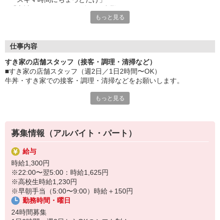
「家計に＋αするために多めに出勤」
もっと見る
など、自分らしく活躍できますよ。
≪ 働くメリットいっぱい ≫
■髪型・髪色自由
仕事内容
オシャレを捨てる必要はありません！
すき家の店舗スタッフ（接客・調理・清掃など）
■給与前払い可
■すき家の店舗スタッフ（週2日／1日2時間〜OK）
急な出費も安心♪
牛丼・すき家での接客・調理・清掃などをお願いします。
■社員登用あり
将来を考えている方は必見です。
もっと見る
具体的には・・・
お客様をきれいなお店でお迎え！
なか卯、かつ庵、ココス、ジョリーパスタ、ビッグボーイ、華屋
おいしい牛丼を！
与兵衛、オリーブの丘、焼肉いちばんなどを経営しているゼンシ
あなたの笑顔で！
ョーグループ！
募集情報（アルバイト・パート）
すばやく提供！
その中のひとつ『すき家』でお仕事しませんか？
給与
他にも、食材の調整や金銭管理、新しく入社したクルーの研修など
時給1,300円
様々なお仕事があります。
※22:00〜翌5:00：時給1,625円
セルフオーダー、セルフ会計で、現金の受け渡しはほとんどありま
※高校生時給1,230円
せん。※一部店舗を除く
※早朝手当（5:00〜9:00）時給＋150円
取り間違いもなく安心でスムーズ♪
勤務時間・曜日
マニュアルも用意していますので飲食店が初めての方でも大丈夫！
24時間募集