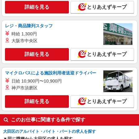
時＞土日祝 フルタイム
詳細を見る
とりあえずキープ
時給1300円 ＜高校生＞時給1250円
東京都大田区北嶺町37-13
レジ・商品陳列スタッフ
詳細を見る
キープ
時給 1,300円
大阪市中央区
アルバイト
パート
ケンタッキーフライドチキン 池上店
詳細を見る
とりあえずキープ
カウンター・キッチンスタッフ ＜優先募集日
時＞土日祝 18:00〜23:00
時給1400円
マイクロバスによる施設利用者送迎ドライバー
東京都大田区池上6-3-9
日給 10,900円〜10,900円
神戸市須磨区
詳細を見る
キープ
詳細を見る
とりあえずキープ
このお仕事に関連する条件で探す
大田区のアルバイト・バイト・パートの求人を探す
同じ職種から大田区の求人を探す