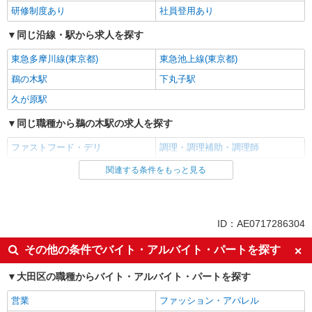
研修制度あり
社員登用あり
同じ沿線・駅から求人を探す
東急多摩川線(東京都)
東急池上線(東京都)
鵜の木駅
下丸子駅
久が原駅
同じ職種から鵜の木駅の求人を探す
ファストフード・デリ
調理・調理補助・調理師
関連する条件をもっと見る
同じ雇用形態から鵜の木駅の求人を探す
アルバイト
パート
同じ特徴から鵜の木駅の求人を探す
ID：AE0717286304
履歴書不要
未経験歓迎
その他の条件でバイト・アルバイト・パートを探す
高校生OK
大学生歓迎
大田区の職種からバイト・アルバイト・パートを探す
主婦・主夫歓迎
フリーター歓迎
営業
ファッション・アパレル
ミドル（40代～）活躍中
エルダー（50代～）活躍中