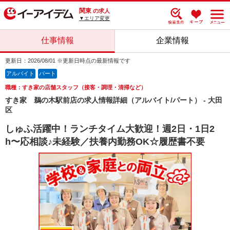
関東
の求人
▼エリア変更
仕事情報
企業情報
更新日：2026/08/01 ※更新日時点の最新情報です
アルバイト
パート
職種：すき家の店舗スタッフ（接客・調理・清掃など）
すき家 鵜の木駅前店の求人情報詳細（アルバイト/パート） - 大田
区
しゅふ活躍中！ランチタイム大歓迎！週2日・1日2
h〜応相談♪未経験／扶養内勤務OK☆履歴書不要