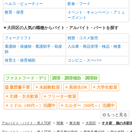
ヘルス・ビューティー
飲食・フード
シニア（60代～）活躍中
週2～3日勤務OK
教育・保育
イベント・キャンペーン・アミュ
短時間勤務（1日4h以内）OK
深夜
ーズメント
扶養内勤務OK
交通費支給
大田区の人気の職種からバイト・アルバイト・パートを探す
社会保険あり
まかない・食事補助
フォークリフト
雑貨・コスメ販売
社割・特典あり
制服貸与
看護師・保健師・看護助手・助産
入出庫・商品管理・検品・検査
研修制度あり
社員登用あり
師
同じ職種から求人を探す
保育士・保育補助
コンビニ・スーパー
飲食・フード
ファストフード・デリ
調理・調理補助・調理師
ファストフード・デリ
調理・調理補助・調理師
履歴書不要
未経験歓迎
高校生OK
大学生歓迎
同じ特徴から求人を探す
主婦・主夫歓迎
フリーター歓迎
未経験歓迎
高校生OK
ミドル（40代～）活躍中
エルダー（50代～）活躍中
大学生歓迎
ミドル（40代～）活躍中
もっと見る
週2～3日勤務OK
短時間勤務（1日4h以内）OK
アルバイト・バイト・求人TOP
深夜
関東
扶養内勤務OK
東京都
大田区
すき家 鵜の木駅
交通費支給
社会保険あり