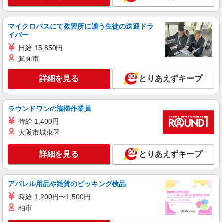
福祉施設での調理員【アルバイト・パート】
時給1,350円以上 ※経験によりスタート時給は
マイクロバスにて教習所に通う生徒の送迎ドラ
変動します。 ※AP評価制度：あり 年1回の評価
イバー
により時給を見直します。 ※アルバイト賞与（寸
フローレンスケア千鳥町 （東京都大田区千鳥
日給 15,850円
志）：あり 年2回。勤続年数により金額UP。
3-21-3）
箕面市
詳細を見る
キープ
詳細を見る
とりあえずキープ
アルバイト
パート
株式会社HITOWA フードサービスカンパニー
ラウンドワンの清掃作業員
福祉施設での調理補助【アルバイト・パート】
時給 1,400円
時給1,226円 ※経験によりスタート時給は変動
大阪市城東区
します。 ※AP評価制度：あり 年1回の評価によ
り時給を見直します。 ※アルバイト賞与（寸
フローレンスケア千鳥町 （東京都大田区千鳥
詳細を見る
とりあえずキープ
志）：あり 年2回。勤続年数により金額UP。
3-21-3）
詳細を見る
キープ
アパレル用品や雑貨のピッキング検品
時給 1,200円〜1,500円
正社員
柏市
株式会社HITOWA フードサービスカンパニー