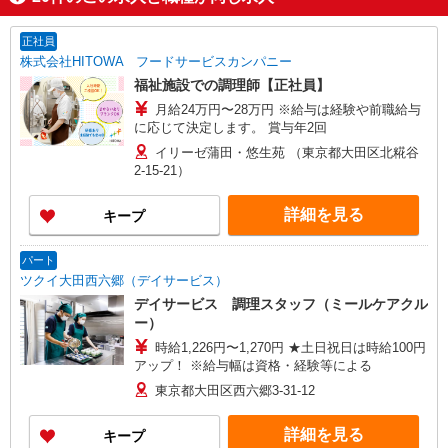
正社員
株式会社HITOWA フードサービスカンパニー
福祉施設での調理師【正社員】
月給24万円〜28万円 ※給与は経験や前職給与
に応じて決定します。 賞与年2回
イリーゼ蒲田・悠生苑 （東京都大田区北糀谷
2-15-21）
詳細を見る
キープ
パート
ツクイ大田西六郷（デイサービス）
デイサービス 調理スタッフ（ミールケアクル
ー）
時給1,226円〜1,270円 ★土日祝日は時給100円
アップ！ ※給与幅は資格・経験等による
東京都大田区西六郷3-31-12
詳細を見る
キープ