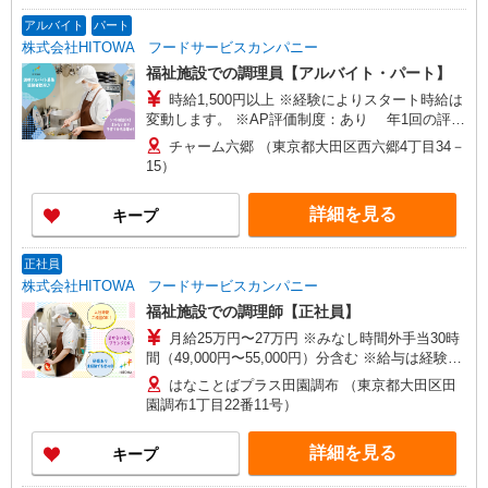
アルバイト
パート
株式会社HITOWA フードサービスカンパニー
福祉施設での調理員【アルバイト・パート】
時給1,500円以上 ※経験によりスタート時給は
変動します。 ※AP評価制度：あり 年1回の評価
により時給を見直します。 ※アルバイト賞与（寸
チャーム六郷 （東京都大田区西六郷4丁目34－
志）：あり 年2回。勤続年数により金額UP。
15）
詳細を見る
キープ
正社員
株式会社HITOWA フードサービスカンパニー
福祉施設での調理師【正社員】
月給25万円〜27万円 ※みなし時間外手当30時
間（49,000円〜55,000円）分含む ※給与は経験や
前職給与に応じて決定します。 賞与年2回
はなことばプラス田園調布 （東京都大田区田
園調布1丁目22番11号）
詳細を見る
キープ