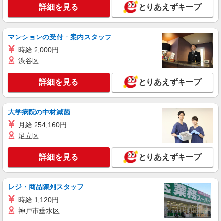
福祉施設での調理師（チーフ候補）【正社員】
詳細を見る
とりあえずキープ
月給27万円〜30万円 ※給与は経験や前職給与
に応じて決定します。 賞与年2回
マンションの受付・案内スタッフ
イリーゼ蒲田・悠生苑 （東京都大田区北糀谷
2-15-21）
時給 2,000円
渋谷区
詳細を見る
キープ
詳細を見る
とりあえずキープ
アルバイト
パート
ケンタッキーフライドチキン 田園調布店
大学病院の中材滅菌
カウンター・キッチンスタッフ ＜優先募集日
時＞平日（月〜金） 9:00〜14:00
月給 254,160円
時給1300円
足立区
東京都大田区田園調布3－25－17
詳細を見る
とりあえずキープ
詳細を見る
キープ
レジ・商品陳列スタッフ
アルバイト
パート
時給 1,120円
ケンタッキーフライドチキン 御嶽山店
神戸市垂水区
カウンター・キッチンスタッフ ＜優先募集日