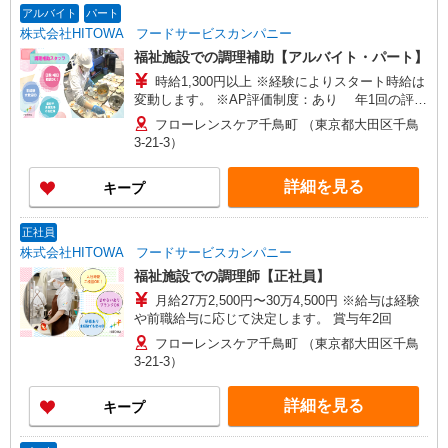
アルバイト
パート
株式会社HITOWA フードサービスカンパニー
福祉施設での調理補助【アルバイト・パート】
時給1,300円以上 ※経験によりスタート時給は
変動します。 ※AP評価制度：あり 年1回の評価
により時給を見直します。 ※アルバイト賞与（寸
フローレンスケア千鳥町 （東京都大田区千鳥
志）：あり 年2回。勤続年数により金額UP。
3-21-3）
詳細を見る
キープ
正社員
株式会社HITOWA フードサービスカンパニー
福祉施設での調理師【正社員】
月給27万2,500円〜30万4,500円 ※給与は経験
や前職給与に応じて決定します。 賞与年2回
フローレンスケア千鳥町 （東京都大田区千鳥
3-21-3）
詳細を見る
キープ