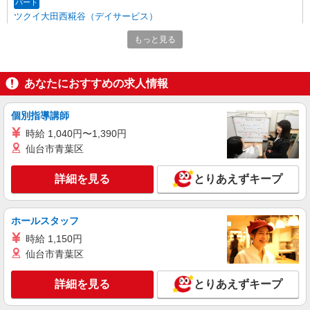
パート
ツクイ大田西糀谷（デイサービス）
デイサービス 調理スタッフ（ミールケアクル
もっと見る
ー）
時給1,226円〜1,270円 ★土日祝日は時給100円
アップ！ ※給与幅は資格・経験等による
あなたにおすすめの求人情報
東京都大田区西糀谷四丁目9番11号
個別指導講師
詳細を見る
キープ
時給 1,040円〜1,390円
仙台市青葉区
アルバイト
パート
株式会社HITOWA フードサービスカンパニー
詳細を見る
とりあえずキープ
福祉施設での調理補助【アルバイト・パート】
時給1,350円以上 ※経験によりスタート時給は
変動します。 ※AP評価制度：あり 年1回の評価
ホールスタッフ
により時給を見直します。 ※アルバイト賞与（寸
チャーム六郷 （東京都大田区西六郷4丁目34－
時給 1,150円
志）：あり 年2回。勤続年数により金額UP。
15）
仙台市青葉区
詳細を見る
キープ
詳細を見る
とりあえずキープ
正社員