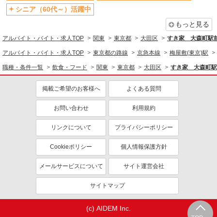
ミドル（40代～）活躍中
週2～3日勤務OK
シニア（60代～）活躍中
短時間勤務（1日4h以内）OK
深夜
もっと見る
扶養内勤務OK
交通費支給
アルバイト・バイト・求人TOP
関東
東京都
大田区
すき家 大森町駅
社会保険あり
まかない・食事補助
アルバイト・バイト・求人TOP
東京都の路線
京急本線
梅屋敷(東京)駅
社員登用あり
職種・条件一覧
飲食・フード
関東
東京都
大田区
すき家 大森町駅
掲載ご希望のお客様へ
よくある質問
お問い合わせ
利用規約
リンクについて
プライバシーポリシー
Cookieポリシー
個人情報保護方針
メールサービスについて
サイト運営会社
サイトマップ
(c) AIDEM Inc.