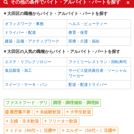
その他の条件でバイト・アルバイト・パートを探す
大学生歓迎
主婦・主夫歓迎
大田区の職種からバイト・アルバイト・パートを探す
フリーター歓迎
ミドル（40代～）活躍中
オフィスワーク・事務
ヘルス・ビューティー
エルダー（50代～）活躍中
シニア（60代～）活躍中
ドライバー・配達
教育・保育
週2～3日勤務OK
短時間勤務（1日4h以内）OK
建築・設備・アクティブワーク
医療・介護・福祉
深夜
扶養内勤務OK
交通費支給
大田区の人気の職種からバイト・アルバイト・パートを探す
社会保険あり
まかない・食事補助
社割・特典あり
エステ・リフレクソロジー
ファミリーレストラン・回転寿司
制服貸与
研修制度あり
食品製造・加工
サービス提供責任者・ソーシャル
ワーカー
社員登用あり
高収入・高額
スイーツ・ケーキ・パン
配送・配達ドライバー
同じ職種から求人を探す
飲食・フード
ファストフード・デリ
調理・調理補助・調理師
ファストフード・デリ
調理・調理補助・調理師
履歴書不要
未経験歓迎
大学生歓迎
同じ特徴から求人を探す
主婦・主夫歓迎
フリーター歓迎
未経験歓迎
大学生歓迎
ミドル（40代～）活躍中
エルダー（50代～）活躍中