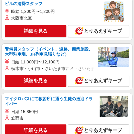
ビルの清掃スタッフ
アルバイト
パート
コンパスグループ・ジャパン株式会社 39275_p
時給 1,200円〜1,200円
調理補助【アルバイト・パート】
大阪市北区
時給1,250円以上 試用期間中 時給1,250円以上
(試用期間2ヶ月) 残業が発生した場合、残業代を1
詳細を見る
とりあえずキープ
分単位で別途支給します。
グランダ大森山王 （東京都大田区山王1-40-
22）
警備員スタッフ（イベント、道路、商業施設、
大型駐車場、JR列車見張りなど）
詳細を見る
キープ
日給 11,000円〜12,100円
栃木市・小山市・さいたま市西区・さいたま市岩槻区・久喜市・
アルバイト
パート
そんぽの家 東六郷
詳細を見る
とりあえずキープ
調理補助スタッフ
時給1290円〜1340円 ※経験等による ★希望収
入がありましたら、ご相談いただければ希望条件
マイクロバスにて教習所に通う生徒の送迎ドラ
に合うかの確認もいたします。 ★時間外手当別途
東京都大田区東六郷1丁目19-1
イバー
支給 ★上記金額は働きがい向上手当を含みます。
★働きがい向上手当※26年6月改定（地域により異
日給 15,850円
詳細を見る
キープ
なる） 社会保険加入者は更に＋50円
箕面市
アルバイト
パート
詳細を見る
とりあえずキープ