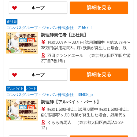
詳細を見る
キープ
正社員
コンパスグループ・ジャパン株式会社 21557_f
調理師責任者【正社員】
月給30万円〜38万円 試用期間中 月給30万円〜
38万円(試用期間3ヶ月) 残業が発生した場合、残業
代を1分単位で別途支給します。 ※給与は経験や
羽田グランドエール （東京都大田区羽田空港
前職給与に応じて決定します。
2丁目7番1号）
詳細を見る
キープ
アルバイト
パート
コンパスグループ・ジャパン株式会社 39408_p
調理師【アルバイト・パート】
時給1,600円以上 試用期間中 時給1,600円以上
(試用期間2ヶ月) 残業が発生した場合、残業代を1
分単位で別途支給します。
くらら西馬込 （東京都大田区西馬込1-29-
12）