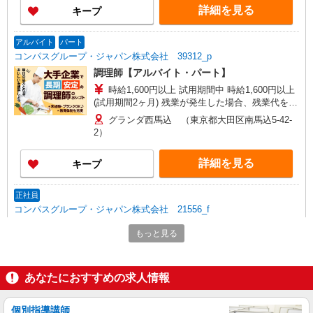
詳細を見る
キープ
アルバイト
パート
コンパスグループ・ジャパン株式会社 39312_p
調理師【アルバイト・パート】
時給1,600円以上 試用期間中 時給1,600円以上
(試用期間2ヶ月) 残業が発生した場合、残業代を1
分単位で別途支給します。
グランダ西馬込 （東京都大田区南馬込5-42-
2）
詳細を見る
キープ
正社員
コンパスグループ・ジャパン株式会社 21556_f
調理師【正社員】
もっと見る
月給28万円〜38万円 試用期間中 月給28万円〜
38万円(試用期間3ヶ月) 残業が発生した場合、残業
代を1分単位で別途支給します。 ※給与は経験や
羽田イルリストランテトーキョー （東京都大
あなたにおすすめの求人情報
前職給与に応じて決定します。
田区羽田空港2丁目7番1号）
個別指導講師