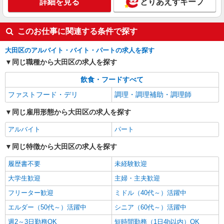
詳細を見る
とりあえずキープ
調理師【正社員】
月給25万円〜32万円 試用期間中 月給25万円〜
32万円(試用期間3ヶ月) 残業が発生した場合、残業
このお仕事に関連する条件で探す
代を1分単位で別途支給します。 ※給与は経験や
羽田グランドエール （東京都大田区羽田空港
前職給与に応じて決定します。
2丁目7番1号）
大田区のアルバイト・バイト・パートの求人を探す
同じ職種から大田区の求人を探す
詳細を見る
キープ
飲食・フードすべて
ファストフード・デリ
調理・調理補助・調理師
同じ雇用形態から大田区の求人を探す
アルバイト
パート
同じ特徴から大田区の求人を探す
履歴書不要
未経験歓迎
大学生歓迎
主婦・主夫歓迎
フリーター歓迎
ミドル（40代～）活躍中
エルダー（50代～）活躍中
シニア（60代～）活躍中
週2～3日勤務OK
短時間勤務（1日4h以内）OK