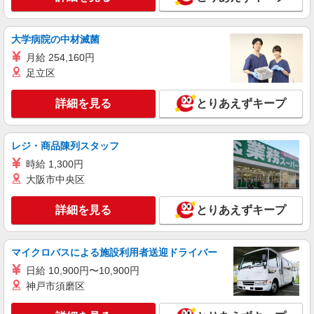
調理補助【アルバイト・パート】
時給1,260円以上 試用期間中 時給1,260円以上
大学病院の中材滅菌
(試用期間2ヶ月) 残業が発生した場合、残業代を1
分単位で別途支給します。
月給 254,160円
はなことば大田中央 （東京都大田区中央8丁
足立区
目40番地5号）
詳細を見る
とりあえずキープ
詳細を見る
キープ
アルバイト
パート
レジ・商品陳列スタッフ
コンパスグループ・ジャパン株式会社 39306_p
時給 1,300円
調理師【アルバイト・パート】
大阪市中央区
時給1,600円以上 試用期間中 時給1,600円以上
(試用期間2ヶ月) 残業が発生した場合、残業代を1
分単位で別途支給します。
詳細を見る
とりあえずキープ
グランダ多摩川・大田 （東京都大田区矢口2
丁目8-10）
マイクロバスによる施設利用者送迎ドライバー
詳細を見る
キープ
日給 10,900円〜10,900円
神戸市須磨区
正社員
コンパスグループ・ジャパン株式会社 21557_f