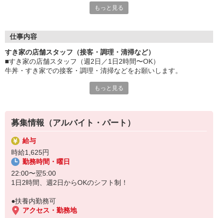
もっと見る
≪ 働くメリットいっぱい ≫
■髪型・髪色自由
オシャレを捨てる必要はありません！
仕事内容
■給与前払い可
すき家の店舗スタッフ（接客・調理・清掃など）
急な出費も安心♪
■すき家の店舗スタッフ（週2日／1日2時間〜OK）
■社員登用あり
牛丼・すき家での接客・調理・清掃などをお願いします。
将来を考えている方は必見です。
もっと見る
具体的には・・・
なか卯、かつ庵、ココス、ジョリーパスタ、ビッグボーイ、華屋
お客様をきれいなお店でお迎え！
与兵衛、オリーブの丘、焼肉いちばんなどを経営しているゼンシ
おいしい牛丼を！
ョーグループ！
あなたの笑顔で！
その中のひとつ『すき家』でお仕事しませんか？
募集情報（アルバイト・パート）
すばやく提供！
給与
他にも、食材の調整や金銭管理、新しく入社したクルーの研修など
時給1,625円
様々なお仕事があります。
勤務時間・曜日
セルフオーダー、セルフ会計で、現金の受け渡しはほとんどありま
せん。※一部店舗を除く
22:00〜翌5:00
取り間違いもなく安心でスムーズ♪
1日2時間、週2日からOKのシフト制！
マニュアルも用意していますので飲食店が初めての方でも大丈夫！
●扶養内勤務可
もちろん先輩クルーがしっかり教えてくれるので安心してくださ
アクセス・勤務地