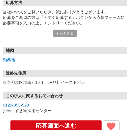
応募方法
当社の求人をご覧いただき、誠にありがとうございます。
応募をご希望の方は『今すぐ応募する』ボタンから応募フォームに
必要事項を入力の上、エントリーください。
☆★☆24時間応募OK！☆★☆
もっと見る
・・・お願い・・・
応募の際は、連絡先に「携帯電話のアドレス」や「携帯電話の番
号」など
地図
普段つながりやすい連絡先を入力してください。
勤務地
連絡先住所
東京都港区港南2-18-1 JR品川イーストビル
この求人に関するお問い合わせ
0120-355-529
担当：すき家採用センター
応募画面へ進む