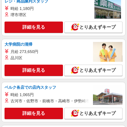
レジ・商品陳列スタッフ
時給 1,180円
アルバイト
パート
堺市堺区
そんぽの家 大森西
調理補助スタッフ
詳細を見る
とりあえずキープ
時給1360円〜1510円 ※経験等による ★早朝時
給設定あり ★希望収入がありましたら、ご相談い
ただければ希望条件に合うかの確認もいたしま
東京都大田区大森西7-6-30
大学病院の清掃
す。 ★時間外手当別途支給 ★上記金額は働きがい
向上手当を含みます。 ★働きがい向上手当※26年
月給 273,650円
詳細を見る
キープ
6月改定（地域により異なる） 社会保険加入者
品川区
は更に＋50円
アルバイト
パート
詳細を見る
とりあえずキープ
コンパスグループ・ジャパン株式会社 21549_p
調理補助【アルバイト・パート】
ベルク各店での店内スタッフ
時給1,400円以上 試用期間中 時給1,400円以上
(試用期間2ヶ月) 残業が発生した場合、残業代を1
時給 1,065円
分単位で別途支給します。
羽田空港内「デルタ スカイクラブ」 （東京
古河市・佐野市・前橋市・高崎市・伊勢崎市・太田市・館林市・
都大田区羽田空港2-6-5 羽田空港第3ターミナ
ル）
詳細を見る
とりあえずキープ
詳細を見る
キープ