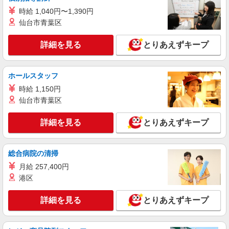
詳細を見る
キープ
時給 1,040円〜1,390円
仙台市青葉区
アルバイト
パート
コンパスグループ・ジャパン株式会社 39306_p
詳細を見る
とりあえずキープ
調理補助【アルバイト・パート】
時給1,250円以上 試用期間中 時給1,250円以上
(試用期間2ヶ月) 残業が発生した場合、残業代を1
ホールスタッフ
分単位で別途支給します。
グランダ多摩川・大田 （東京都大田区矢口2
時給 1,150円
丁目8-10）
仙台市青葉区
詳細を見る
キープ
詳細を見る
とりあえずキープ
アルバイト
パート
コンパスグループ・ジャパン株式会社 39559_p
総合病院の清掃
調理師【アルバイト・パート】
月給 257,400円
時給1,600円以上 試用期間中 時給1,600円以上
港区
(試用期間2ヶ月) 残業が発生した場合、残業代を1
分単位で別途支給します。
はなことば大田中央 （東京都大田区中央8丁
詳細を見る
とりあえずキープ
目40番地5号）
詳細を見る
キープ