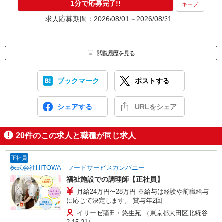
1分で応募完了!!
キープ
求人応募期間：2026/08/01～2026/08/31
閲覧履歴を見る
ブックマーク
ポストする
シェアする
URLをシェア
20
件のこの求人と職種が同じ求人
正社員
株式会社HITOWA フードサービスカンパニー
福祉施設での調理師【正社員】
月給24万円〜28万円 ※給与は経験や前職給与
に応じて決定します。 賞与年2回
イリーゼ蒲田・悠生苑 （東京都大田区北糀谷
2-15-21）