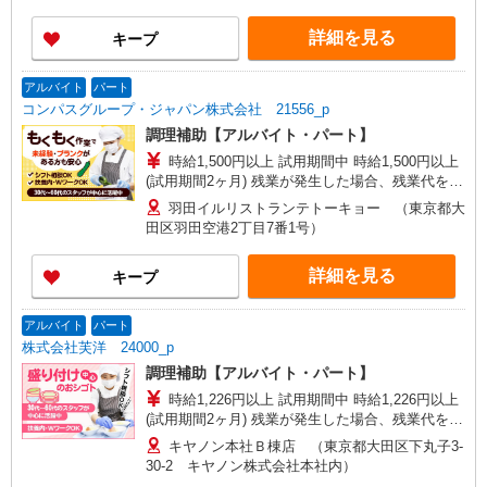
ル）
詳細を見る
キープ
アルバイト
パート
コンパスグループ・ジャパン株式会社 21556_p
調理補助【アルバイト・パート】
時給1,500円以上 試用期間中 時給1,500円以上
(試用期間2ヶ月) 残業が発生した場合、残業代を1
分単位で別途支給します。
羽田イルリストランテトーキョー （東京都大
田区羽田空港2丁目7番1号）
詳細を見る
キープ
アルバイト
パート
株式会社芙洋 24000_p
調理補助【アルバイト・パート】
時給1,226円以上 試用期間中 時給1,226円以上
(試用期間2ヶ月) 残業が発生した場合、残業代を1
分単位で別途支給します。
キヤノン本社Ｂ棟店 （東京都大田区下丸子3-
30-2 キヤノン株式会社本社内）