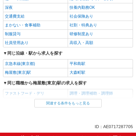
深夜
扶養内勤務OK
交通費支給
社会保険あり
まかない・食事補助
社割・特典あり
制服貸与
研修制度あり
社員登用あり
高収入・高額
同じ沿線・駅から求人を探す
京急本線(東京都)
平和島駅
梅屋敷(東京)駅
大森町駅
同じ職種から梅屋敷(東京)駅の求人を探す
ファストフード・デリ
調理・調理補助・調理師
関連する条件をもっと見る
同じ雇用形態から梅屋敷(東京)駅の求人を探す
アルバイト
パート
同じ特徴から梅屋敷(東京)駅の求人を探す
ID：AE0717287705
履歴書不要
未経験歓迎