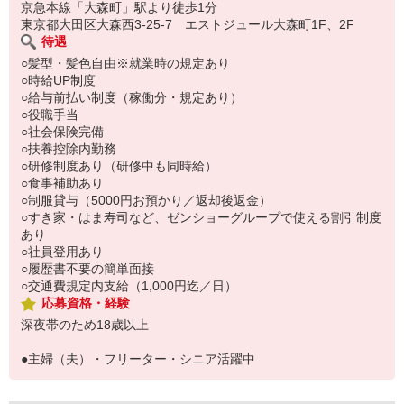
い。
京急本線「大森町」駅より徒歩1分
東京都大田区大森西3-25-7 エストジュール大森町1F、2F
待遇
○髪型・髪色自由※就業時の規定あり
○時給UP制度
○給与前払い制度（稼働分・規定あり）
○役職手当
○社会保険完備
○扶養控除内勤務
○研修制度あり（研修中も同時給）
○食事補助あり
○制服貸与（5000円お預かり／返却後返金）
○すき家・はま寿司など、ゼンショーグループで使える割引制度
あり
○社員登用あり
○履歴書不要の簡単面接
○交通費規定内支給（1,000円迄／日）
応募資格・経験
深夜帯のため18歳以上
●主婦（夫）・フリーター・シニア活躍中