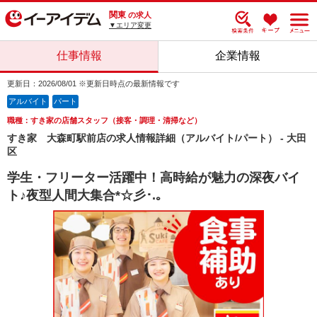
関東
の求人
▼エリア変更
仕事情報
企業情報
更新日：2026/08/01 ※更新日時点の最新情報です
アルバイト
パート
職種：すき家の店舗スタッフ（接客・調理・清掃など）
すき家 大森町駅前店の求人情報詳細（アルバイト/パート） - 大田
区
学生・フリーター活躍中！高時給が魅力の深夜バイ
ト♪夜型人間大集合*☆彡･.｡