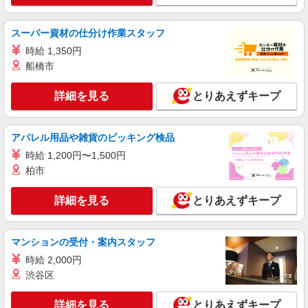
コンパスグループ・ジャパン株式会社 21556_p
調理員【アルバイト・パート】
スーパー資材の仕分け作業スタッフ
時給1,500円以上 試用期間中 時給1,500円以上
(試用期間2ヶ月) 残業が発生した場合、残業代を1
時給 1,350円
分単位で別途支給します。
船橋市
羽田イルリストランテトーキョー （東京都大
田区羽田空港2丁目7番1号）
詳細を見る
とりあえずキープ
詳細を見る
キープ
アパレル用品や雑貨のピッキング検品
アルバイト
パート
コンパスグループ・ジャパン株式会社 39522_p
時給 1,200円〜1,500円
調理師【アルバイト・パート】
柏市
時給1,750円以上 試用期間中 時給1,750円以上
(試用期間2ヶ月) 残業が発生した場合、残業代を1
詳細を見る
とりあえずキープ
分単位で別途支給します。
フェリオ多摩川 （東京都大田区多摩川2-8-
7）
マンションの受付・案内スタッフ
詳細を見る
時給 2,000円
キープ
渋谷区
アルバイト
パート
コンパスグループ・ジャパン株式会社 39559_p
詳細を見る
とりあえずキープ