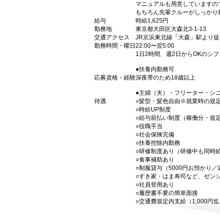
マニュアルも用意していますの
もちろん先輩クルーがしっかり
給与
時給1,625円
勤務地
東京都大田区大森北3-1-13
交通アクセス
JR京浜東北線「大森」駅より徒
勤務時間・曜日
22:00〜翌5:00
1日2時間、週2日からOKのシ
●扶養内勤務可
応募資格・経験
深夜帯のため18歳以上
●主婦（夫）・フリーター・シ
待遇
○髪型・髪色自由※就業時の規
○時給UP制度
○給与前払い制度（稼働分・規
○役職手当
○社会保険完備
○扶養控除内勤務
○研修制度あり（研修中も同時
○食事補助あり
○制服貸与（5000円お預かり
○すき家・はま寿司など、ゼン
○社員登用あり
○履歴書不要の簡単面接
○交通費規定内支給（1,000円