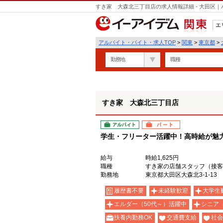
すき家 大森北三丁目店の求人情報詳細 - 大田区
エ
関東
アルバイト・バイト・求人TOP
>
関東
>
東京都
>
勤務地
職種
すき家 大森北三丁目店
アルバイト
パート
学生・フリーター活躍中！高時給が魅力の
給与
時給1,625円
職種
すき家の店舗スタッフ（接客
勤務地
東京都大田区大森北3-1-13
履歴書不要
未経験歓迎
大学生
エルダー（50代～）活躍中
シニア
扶養内勤務OK
交通費支給
社会