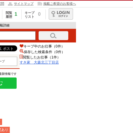
質問
サイトマップ
掲載ご希望のお客様へ
閲覧
キープ
1
0
履歴
リスト
ログイン
情報詳細
キープ中のお仕事（0件）
保存した検索条件（
0
件）
閲覧したお仕事（1件）
ープ
すき家 大森北三丁目店
の最新情報です
む
夜
度あり