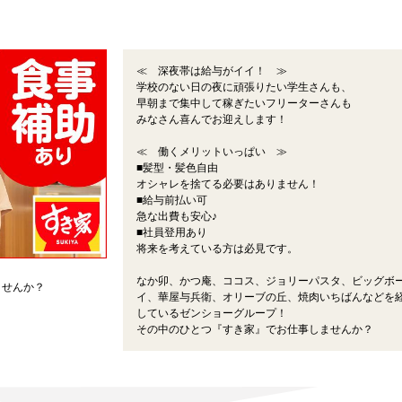
≪ 深夜帯は給与がイイ！ ≫
学校のない日の夜に頑張りたい学生さんも、
早朝まで集中して稼ぎたいフリーターさんも
みなさん喜んでお迎えします！
≪ 働くメリットいっぱい ≫
■髪型・髪色自由
オシャレを捨てる必要はありません！
■給与前払い可
急な出費も安心♪
■社員登用あり
将来を考えている方は必見です。
なか卯、かつ庵、ココス、ジョリーパスタ、ビッグボ
ませんか？
イ、華屋与兵衛、オリーブの丘、焼肉いちばんなどを
しているゼンショーグループ！
その中のひとつ『すき家』でお仕事しませんか？