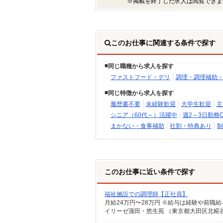
※掲載を終了した求人は閲覧できま
このお仕事に関連する条件で探す
同じ職種から求人を探す
ファストフード・デリ
調理・調理補助
同じ特徴から求人を探す
履歴書不要
未経験歓迎
大学生歓迎
主
シニア（60代～）活躍中
週2～3日勤務O
まかない・食事補助
社割・特典あり
制
このお仕事に近い条件で探す
福祉施設での調理師【正社員】
月給24万円〜28万円 ※給与は経験や前職
イリーゼ蒲田・悠生苑 （東京都大田区北糀谷2-