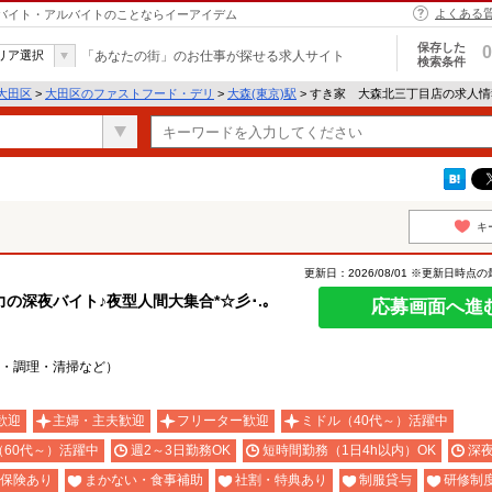
よくある
｜バイト・アルバイトのことならイーアイデム
保存した
0
リア選択
「あなたの街」のお仕事が探せる求人サイト
検索条件
大田区
>
大田区のファストフード・デリ
>
大森(東京)駅
> すき家 大森北三丁目店の求人
キ
更新日：2026/08/01 ※更新日時点
深夜バイト♪夜型人間大集合*☆彡･.｡
応募画面へ進
・調理・清掃など）
歓迎
主婦・主夫歓迎
フリーター歓迎
ミドル（40代～）活躍中
（60代～）活躍中
週2～3日勤務OK
短時間勤務（1日4h以内）OK
深
保険あり
まかない・食事補助
社割・特典あり
制服貸与
研修制