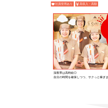
社員登用あり
高収入・高額
深夜帯は高時給◎
自分の時間を確保しつつ、サクっと稼ぎ