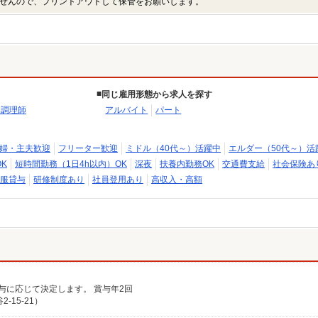
せんので、プリントアウトして保管をお願いします。
同じ雇用形態から求人を探す
・調理師
アルバイト
パート
婦・主夫歓迎
フリーター歓迎
ミドル（40代～）活躍中
エルダー（50代～）活
K
短時間勤務（1日4h以内）OK
深夜
扶養内勤務OK
交通費支給
社会保険あ
服貸与
研修制度あり
社員登用あり
高収入・高額
給与に応じて決定します。 賞与年2回
15-21）