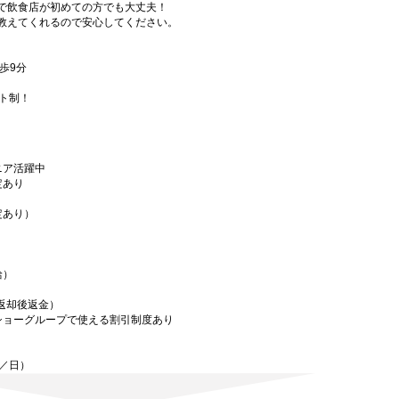
で飲食店が初めての方でも大丈夫！
教えてくれるので安心してください。
歩9分
フト制！
ニア活躍中
定あり
定あり）
給）
／返却後返金）
ショーグループで使える割引制度あり
迄／日）