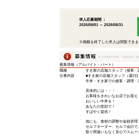
求人応募期間 ：
2026/08/01 ～ 2026/08/31
※掲載を終了した求人は閲覧できま
募集情報（アルバイト・パート）
職種
すき家の店舗スタッフ（接客・
仕事内容
■すき家の店舗スタッフ（週2日
牛丼・すき家での接客・調理・
具体的には・・・
お客様をきれいなお店でお迎え
おいしい牛丼を！
あなたの笑顔で！
すばやく提供！
他にも、食材の調整や金銭管理
セルフオーダー、セルフ会計で
取り間違いもなく安心でスムー