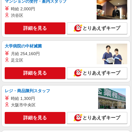
丁目8-10）
マンションの受付・案内スタッフ
時給 2,000円
詳細を見る
キープ
渋谷区
アルバイト
パート
詳細を見る
とりあえずキープ
コンパスグループ・ジャパン株式会社 39306_p
調理員【アルバイト・パート】
大学病院の中材滅菌
時給1,500円以上 試用期間中 時給1,500円以上
(試用期間2ヶ月) 残業が発生した場合、残業代を1
月給 254,160円
分単位で別途支給します。
グランダ多摩川・大田 （東京都大田区矢口2
足立区
丁目8-10）
詳細を見る
とりあえずキープ
詳細を見る
キープ
レジ・商品陳列スタッフ
正社員
コンパスグループ・ジャパン株式会社 21555_f
時給 1,300円
調理師【正社員】
大阪市中央区
月給25万円〜28万円 試用期間中 月給25万円〜
28万円(試用期間3ヶ月) 残業が発生した場合、残業
詳細を見る
とりあえずキープ
代を1分単位で別途支給します。 ※給与は経験や
羽田泉天空 （東京都大田区羽田空港2丁目7
前職給与に応じて決定します。
番1号）