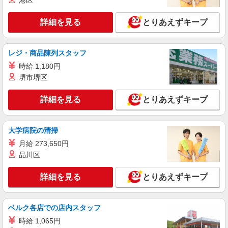
港区
時給1300円
東京都大田区田園調布3－25－17
詳細を見る
とりあえずキープ
詳細を見る
キープ
レジ・商品陳列スタッフ
アルバイト
パート
時給 1,180円
麻布茶房(AZABUSABO) アトレ大森店
堺市堺区
和カフェのキッチンスタッフ
基本給：時給1300円〜 ※研修40時間、時給
詳細を見る
とりあえずキープ
1250円 ※交通費一部支給 ※昇給あり
麻布茶房 アトレ大森店 東京都大田区大森北
1-6-16 アトレ大森5F
大学病院の清掃
月給 273,650円
詳細を見る
キープ
品川区
アルバイト
パート
詳細を見る
とりあえずキープ
麻布茶房(AZABUSABO) アトレ大森店
和カフェのキッチンスタッフ
ベルク各店での店内スタッフ
基本給：時給1300円〜 ※研修40時間、時給
1250円 ※交通費一部支給 ※昇給あり
時給 1,065円