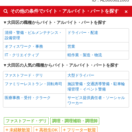
ID：AE0805821005
未経験歓迎
高校生OK
その他の条件でバイト・アルバイト・パートを探す
フリーター歓迎
ミドル（40代～）活躍中
大田区の職種からバイト・アルバイト・パートを探す
エルダー（50代～）活躍中
シニア（60代～）活躍中
清掃・警備・ビルメンテナンス・
ドライバー・配達
ボーナス・賞与あり
昇給あり
設備管理
週2～3日勤務OK
短時間勤務（1日4h以内）OK
オフィスワーク・事務
営業
上場企業・上場企業のグループ会
扶養内勤務OK
IT・クリエイティブ
軽作業・製造・物流
社
交通費支給
大田区の人気の職種からバイト・アルバイト・パートを探す
社会保険あり
まかない・食事補助
社員登用あり
ファストフード・デリ
大型ドライバー
同じ職種から求人を探す
ファミリーレストラン・回転寿司
施設警備・交通誘導警備・駐車輪
場管理・イベント警備
飲食・フード
医療事務・受付・クラーク
サービス提供責任者・ソーシャル
ファストフード・デリ
調理・調理補助・調理師
ワーカー
同じ特徴から求人を探す
ファストフード・デリ
調理・調理補助・調理師
未経験歓迎
高校生OK
未経験歓迎
高校生OK
フリーター歓迎
ミドル（40代～）活躍中
ボーナス・賞与あり