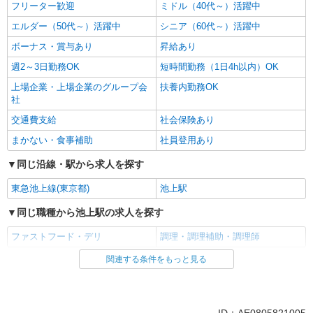
フリーター歓迎
ミドル（40代～）活躍中
エルダー（50代～）活躍中
シニア（60代～）活躍中
ボーナス・賞与あり
昇給あり
週2～3日勤務OK
短時間勤務（1日4h以内）OK
上場企業・上場企業のグループ会
扶養内勤務OK
社
交通費支給
社会保険あり
まかない・食事補助
社員登用あり
同じ沿線・駅から求人を探す
東急池上線(東京都)
池上駅
同じ職種から池上駅の求人を探す
ファストフード・デリ
調理・調理補助・調理師
関連する条件をもっと見る
同じ雇用形態から池上駅の求人を探す
アルバイト
パート
同じ特徴から池上駅の求人を探す