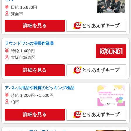
22）
日給 15,850円
箕面市
詳細を見る
キープ
詳細を見る
とりあえずキープ
正社員
コンパスグループ・ジャパン株式会社 21556_f
調理師【正社員】
ラウンドワンの清掃作業員
月給28万円〜38万円 試用期間中 月給28万円〜
時給 1,400円
38万円(試用期間3ヶ月) 残業が発生した場合、残業
大阪市城東区
代を1分単位で別途支給します。 ※給与は経験や
羽田イルリストランテトーキョー （東京都大
前職給与に応じて決定します。
田区羽田空港2丁目7番1号）
詳細を見る
とりあえずキープ
詳細を見る
キープ
アパレル用品や雑貨のピッキング検品
アルバイト
パート
時給 1,200円〜1,500円
コンパスグループ・ジャパン株式会社 39306_p
柏市
調理補助【アルバイト・パート】
時給1,250円以上 試用期間中 時給1,250円以上
詳細を見る
とりあえずキープ
(試用期間2ヶ月) 残業が発生した場合、残業代を1
分単位で別途支給します。
グランダ多摩川・大田 （東京都大田区矢口2