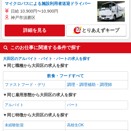
マイクロバスによる施設利用者送迎ドライバー
詳細を見る
キープ
日給 10,900円〜10,900円
神戸市須磨区
アルバイト
パート
コンパスグループ・ジャパン株式会社 39408_p
詳細を見る
とりあえずキープ
調理師【アルバイト・パート】
時給1,600円以上 試用期間中 時給1,600円以上
このお仕事に関連する条件で探す
(試用期間2ヶ月) 残業が発生した場合、残業代を1
分単位で別途支給します。
くらら西馬込 （東京都大田区西馬込1-29-
大田区のアルバイト・バイト・パートの求人を探す
12）
同じ職種から大田区の求人を探す
詳細を見る
キープ
飲食・フードすべて
ファストフード・デリ
調理・調理補助・調理師
同じ雇用形態から大田区の求人を探す
アルバイト
パート
同じ特徴から大田区の求人を探す
未経験歓迎
高校生OK