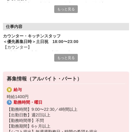
実際、高校生から大学生まで、学生さんが多く活躍中です。
もっと見る
安心して活躍できる環境を整えているから、気軽に飛び込んで来
てくださいね。
＜ お仕事はしっかりお伝えします ＞
仕事内容
業務は動画や画像を用いて先輩がきちんとレクチャーするから安
カウンター・キッチンスタッフ
心です！
＜優先募集日時＞土日祝 18:00〜23:00
【カウンター】
＜ 融通の利くシフトがポイント ＞
■お客様からの注文伺い、商品の用意
シフトは予定が立てやすいとスタッフからも評判！
もっと見る
■サンド・ポテトの調理
学業と両立できる、理想のシフトで活躍くださいね。
■定期的な店内チェック・清掃
カフェ感覚で楽しく働けます♪
＜ 髪型・髪色自由 ＞
飲食店としての常識的な範囲内で、自分色を出せますよ。
募集情報（アルバイト・パート）
【キッチン】 ※対面や接客はなし！
■チキンの調理
給与
こだわりの詰まったKFCのチキンをつくるお仕事です。
時給1400円
ひとつひとつ丁寧に粉をまぶして揚げる作業をお任せします。
勤務時間・曜日
カンタンな作業なので初めての方もスグに覚えられますし、
作業については丁寧に教えるから心配はいりません
【勤務時間】9:00〜22:30／4時間以上
【出勤日数】週2日以上
【勤務時間帯】不問
【勤務期間】6ヶ月以上
【シフト提出】毎週週勤務日・時間の希望を提出