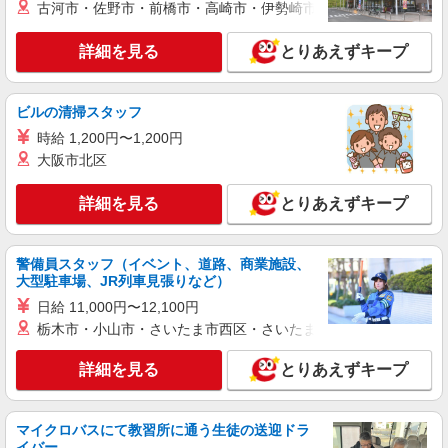
麻布茶房 アトレ大森店 東京都大田区大森北
古河市・佐野市・前橋市・高崎市・伊勢崎市・太田市・館林市・
1-6-16 アトレ大森5F
詳細を見る
とりあえずキープ
詳細を見る
キープ
ビルの清掃スタッフ
アルバイト
パート
コンパスグループ・ジャパン株式会社 21549_p
時給 1,200円〜1,200円
調理師【アルバイト・パート】
大阪市北区
時給1,550円以上 試用期間中 時給1,550円以上
(試用期間2ヶ月) 残業が発生した場合、残業代を1
詳細を見る
とりあえずキープ
分単位で別途支給します。
羽田空港内「デルタ スカイクラブ」 （東京
都大田区羽田空港2-6-5 羽田空港第3ターミナ
ル）
警備員スタッフ（イベント、道路、商業施設、
大型駐車場、JR列車見張りなど）
詳細を見る
キープ
日給 11,000円〜12,100円
栃木市・小山市・さいたま市西区・さいたま市岩槻区・久喜市・
アルバイト
パート
コンパスグループ・ジャパン株式会社 39275_p
詳細を見る
とりあえずキープ
調理補助【アルバイト・パート】
時給1,250円以上 試用期間中 時給1,250円以上
(試用期間2ヶ月) 残業が発生した場合、残業代を1
マイクロバスにて教習所に通う生徒の送迎ドラ
分単位で別途支給します。
グランダ大森山王 （東京都大田区山王1-40-
イバー