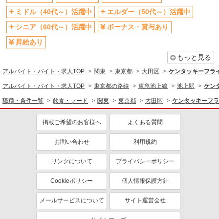
ミドル（40代～）活躍中
エルダー（50代～）活躍中
週2～3日勤務OK
短時間勤務（1日4h以内）OK
シニア（60代～）活躍中
ボーナス・賞与あり
上場企業・上場企業のグループ会
扶養内勤務OK
社
昇給あり
交通費支給
社会保険あり
もっと見る
まかない・食事補助
社員登用あり
アルバイト・バイト・求人TOP
関東
東京都
大田区
ケンタッキーフラ
アルバイト・バイト・求人TOP
東京都の路線
東急池上線
池上駅
ケン
職種・条件一覧
飲食・フード
関東
東京都
大田区
ケンタッキーフラ
掲載ご希望のお客様へ
よくある質問
お問い合わせ
利用規約
リンクについて
プライバシーポリシー
Cookieポリシー
個人情報保護方針
メールサービスについて
サイト運営会社