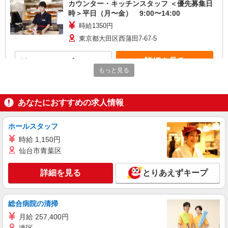
カウンター・キッチンスタッフ ＜優先募集日
時＞平日（月〜金） 9:00〜14:00
時給1350円
東京都大田区西蒲田7-67-5
詳細を見る
キープ
もっと見る
アルバイト
パート
ケンタッキーフライドチキン 雑色駅前店
あなたにおすすめの求人情報
カウンター・キッチンスタッフ ＜優先募集日
時＞土日祝 17:00〜21:00
ホールスタッフ
時給1350円
時給 1,150円
東京都大田区仲六郷2－42－17
仙台市青葉区
詳細を見る
キープ
詳細を見る
とりあえずキープ
アルバイト
パート
ケンタッキーフライドチキン 田園調布店
総合病院の清掃
カウンター・キッチンスタッフ ＜優先募集日
月給 257,400円
時＞平日（月〜金） 9:00〜14:00