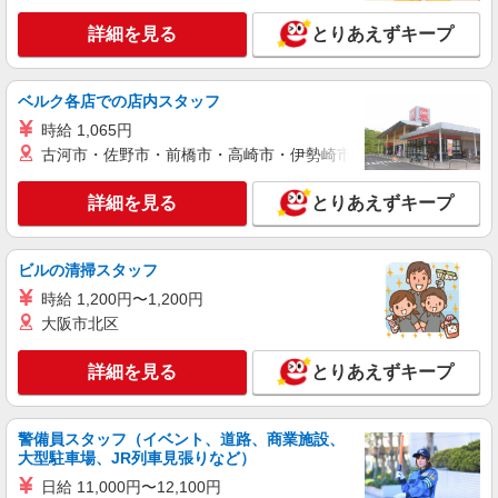
詳細を見る
とりあえずキープ
正社員
職業紹介
ニッセイ・ウェルス生命保険株式会社
生命保険会社の一般事務
ベルク各店での店内スタッフ
月給274,000円〜549,100円(残業代別) 年収
時給 1,065円
4,100,000円 〜8,400,000円(賞与・残業代含む)
（賞与 年2回/6月、12月支給） ※前職の給与を考
古河市・佐野市・前橋市・高崎市・伊勢崎市・太田市・館林市・
東京都品川区大崎2-1-1 Think Park Tower 23
慮し、経験・能力に応じて決定します。 ※非管理
階 （変更の範囲）会社の定める事業所（在宅勤務
職としての採用を想定しています。
を行う場所を含む）
詳細を見る
とりあえずキープ
詳細を見る
キープ
ビルの清掃スタッフ
正社員
職業紹介
時給 1,200円〜1,200円
ニッセイ・ウェルス生命保険株式会社
大阪市北区
生命保険会社のITガバナンス・管理職
月給：432,000円〜582,999円 年収：6,600,000
詳細を見る
とりあえずキープ
円〜10,500,000円(賞与・残業代含む) 賞与：年2
回/6、12月支給 給与更改：年1回（7月） 賃金形
東京都品川区大崎2-1-1 Think Park Tower （変
態：月給制 ※前職の給与を考慮し、経験・能力に
更の範囲）会社の定める事業所（在宅勤務を行う
応じて決定します。 ※非管理職としての採用を想
警備員スタッフ（イベント、道路、商業施設、
場所を含む）
定しています。
大型駐車場、JR列車見張りなど）
詳細を見る
キープ
日給 11,000円〜12,100円