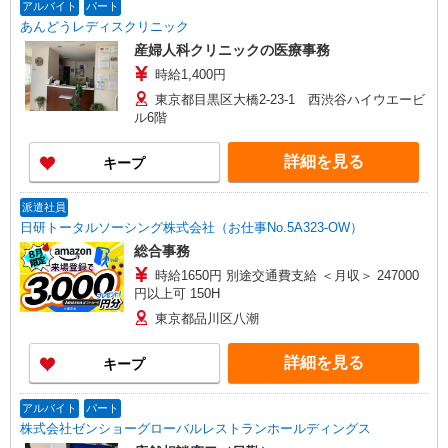
アルバイト
パート
あんどうレディスクリニック
産婦人科クリニックの医療事務
時給1,400円
東京都目黒区大橋2-23-1 西渋谷ハイウエービ
ル6階
詳細を見る
キープ
派遣社員
日研トータルソーシング株式会社（お仕事No.5A323-OW）
総合事務
時給1650円 別途交通費支給 ＜月収＞ 247000
円以上可 150H
東京都品川区八潮
詳細を見る
キープ
アルバイト
パート
株式会社ゼンショーグローバルレストランホールディングス