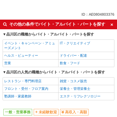
派遣社員
同じ特徴から大崎駅の求人を探す
ID：AE0804803376
未経験歓迎
高収入・高額
その他の条件でバイト・アルバイト・パートを探す
土日祝休み
交通費支給
品川区の職種からバイト・アルバイト・パートを探す
社会保険あり
イベント・キャンペーン・アミュ
IT・クリエイティブ
同じ職種から求人を探す
ーズメント
オフィスワーク・事務
ヘルス・ビューティー
ドライバー・配達
一般・営業事務
営業
飲食・フード
同じ特徴から求人を探す
品川区の人気の職種からバイト・アルバイト・パートを探す
未経験歓迎
レストラン・専門料理店
土日祝休み
雑貨・コスメ販売
交通費支給
フロント・受付・フロア案内
社会保険あり
栄養士・管理栄養士
塾講師・家庭教師
エステ・リフレクソロジー
一般・営業事務
未経験歓迎
高収入・高額