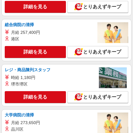
詳細を見る
キープ
詳細を見る
とりあえずキープ
派遣社員
LAPI-Staff株式会社 本社/軽作業窓口
総合病院の清掃
物流事務
月給 257,400円
時給1,580円＋交通費全額支給
港区
品川区 ★上記以外にも神奈川県内（川崎・横
浜・相模原など）に多数派遣先有
詳細を見る
とりあえずキープ
詳細を見る
キープ
レジ・商品陳列スタッフ
時給 1,180円
正社員
株式会社リジョイスカンパニー（11921602）
堺市堺区
一般事務
詳細を見る
とりあえずキープ
月給22万7000円以上 ※研修期間2ヶ月間は給
与95％支給
NTT東日本関東病院（東京都品川区東五反田5
大学病院の清掃
丁目9-22）
月給 273,650円
品川区
詳細を見る
キープ