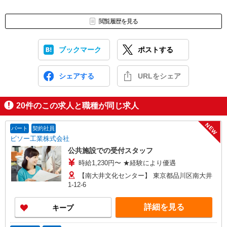
お仕事番号（ES26-0615477）
閲覧履歴を見る
ブックマーク
ポストする
シェアする
URLをシェア
20
件のこの求人と職種が同じ求人
NEW
パート
契約社員
ビソー工業株式会社
公共施設での受付スタッフ
時給1,230円〜 ★経験により優遇
【南大井文化センター】 東京都品川区南大井
1-12-6
詳細を見る
キープ