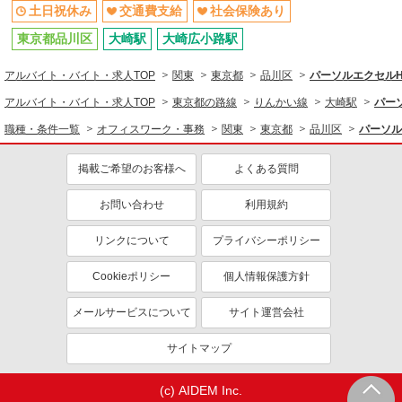
土日祝休み
交通費支給
社会保険あり
東京都品川区
大崎駅
大崎広小路駅
アルバイト・バイト・求人TOP
関東
東京都
品川区
パーソルエクセル
アルバイト・バイト・求人TOP
東京都の路線
りんかい線
大崎駅
パー
職種・条件一覧
オフィスワーク・事務
関東
東京都
品川区
パーソル
掲載ご希望のお客様へ
よくある質問
お問い合わせ
利用規約
リンクについて
プライバシーポリシー
Cookieポリシー
個人情報保護方針
メールサービスについて
サイト運営会社
サイトマップ
(c) AIDEM Inc.