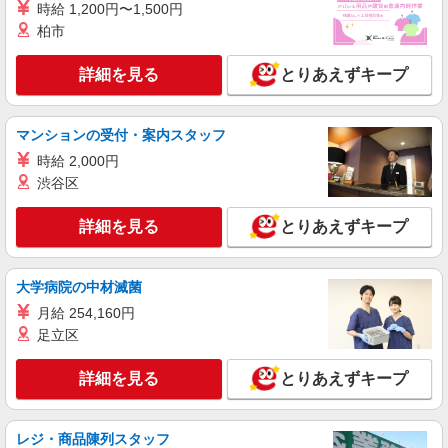
時給 1,200円〜1,500円
正社員
職業紹介
柏市
ニッセイ・ウェルス生命保険株式会社
生命保険会社の事務職
詳細を見る
とりあえずキープ
月給597,900円〜701,899円(残業代別) 年収
9,000,000円 〜10,500,000円 （賞与 年2回/6月、
12月支給） ※前職の給与を考慮し、経験・能力に
東京都品川区大崎2-1-1 Think Park Tower （変
マンションの受付・案内スタッフ
応じて決定します。 ※ラインを持たない管理職と
更の範囲）会社の定める事業所（在宅勤務を行う
しての採用を想定しています。 ※本ポジションは
時給 2,000円
場所を含む）
「管理監督者」に該当するため、時間外・休日労
渋谷区
詳細を見る
キープ
働に対する割増賃金の支給対象外となります。
【給与更改】年1回(7月) 【賃金形態】月給制
詳細を見る
とりあえずキープ
正社員
職業紹介
ニッセイ・ウェルス生命保険株式会社
生命保険会社のITリスク管理における管理職
大学病院の中材滅菌
月給：432,000円〜582,999円 年収：6,600,000
月給 254,160円
円〜10,500,000円(賞与・残業代含む) 賞与：年2
足立区
回/6、12月支給 給与更改：年1回（7月） 賃金形
東京都品川区大崎2-1-1 Think Park Tower （変
態：月給制 ※前職の給与を考慮し、経験・能力に
更の範囲）会社の定める事業所（在宅勤務を行う
応じて決定します。
詳細を見る
とりあえずキープ
場所を含む）
詳細を見る
キープ
レジ・商品陳列スタッフ