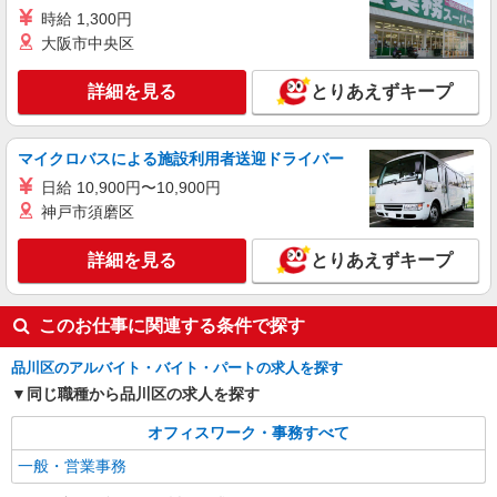
アルバイト
パート
職業紹介
時給 1,300円
株式会社フルキャスト東京支社/EA0401G-10W
大阪市中央区
カンタン事務・データ入力スタッフ
時給1600円〜1800円（22:00〜翌5:00の深夜手
詳細を見る
とりあえずキープ
当で時給UP） ※給与幅は経験・能力による
東京都品川区
マイクロバスによる施設利用者送迎ドライバー
詳細を見る
キープ
日給 10,900円〜10,900円
神戸市須磨区
アルバイト
パート
職業紹介
株式会社フルキャスト東京支社/EA0401G-10O
詳細を見る
とりあえずキープ
カンタン軽作業スタッフ（仕分け・シール貼り
など）
時給1600円〜1800円（22:00〜翌5:00の深夜手
このお仕事に関連する条件で探す
当で時給UP） ※給与幅は経験・能力による
品川区のアルバイト・バイト・パートの求人を探す
東京都品川区
同じ職種から品川区の求人を探す
詳細を見る
キープ
オフィスワーク・事務すべて
一般・営業事務