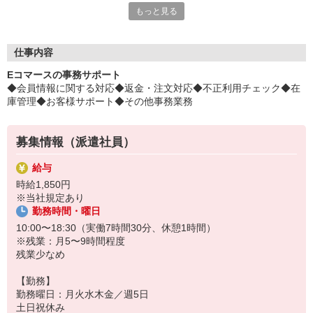
もっと見る
とっても、オトクに♪
平日毎日、来社不要の電話面談を開催中♪
「応募するか悩む…」
仕事内容
「もう少し詳しく仕事の内容を聞きたい」
Eコマースの事務サポート
そんな方も安心してご応募ください。
◆会員情報に関する対応◆返金・注文対応◆不正利用チェック◆在
しっかりお話を聞いて頂いてから
庫管理◆お客様サポート◆その他事務業務
選考に進むかどうか考えていただけます◎
▼下記に当てはまる方、ぜひ一度ご連絡ください▼
募集情報（派遣社員）
私達がご希望に合ったお仕事をご紹介します。
・残業が少ない仕事に転職したい
給与
・結婚を機に働き方を変えたい
時給1,850円
・出産後も働ける仕事に就きたい
※当社規定あり
・資格を活かして働きたい
勤務時間・曜日
・資格はないけど働ける仕事を見つけたい
10:00〜18:30（実働7時間30分、休憩1時間）
※残業：月5〜9時間程度
残業少なめ
【勤務】
勤務曜日：月火水木金／週5日
土日祝休み