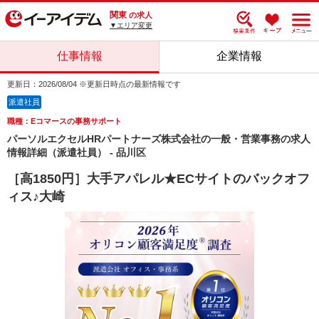
関東
の求人
▼エリア変更
仕事情報
企業情報
更新日：2026/08/04 ※更新日時点の最新情報です
派遣社員
職種：Eコマースの事務サポート
パーソルエクセルHRパートナーズ株式会社の一般・営業事務の求人
情報詳細（派遣社員） - 品川区
［高1850円］大手アパレル★ECサイトのバックオフ
ィス♪大崎