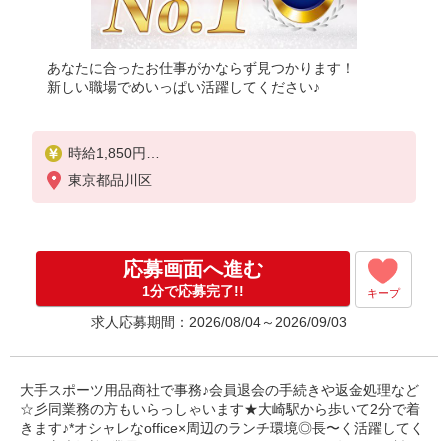
あなたに合ったお仕事がかならず見つかります！
新しい職場でめいっぱい活躍してください♪
時給1,850円
※当社規定あり
東京都品川区
応募画面へ進む
1分で応募完了!!
キープ
求人応募期間：2026/08/04～2026/09/03
大手スポーツ用品商社で事務♪会員退会の手続きや返金処理など
☆彡同業務の方もいらっしゃいます★大崎駅から歩いて2分で着
きます♪*オシャレなoffice×周辺のランチ環境◎長〜く活躍してく
れる方大歓迎♪業界TOPクラスのパナソニック健保年間保険料が