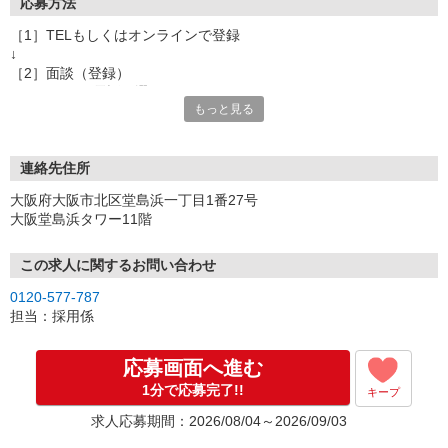
応募方法
［1］TELもしくはオンラインで登録
↓
［2］面談（登録）
オンラインor電話お選び頂けます
もっと見る
★所要時間：30分〜1時間
★ご希望や入社日の相談などお聞かせください
↓
［3］お仕事の紹介
連絡先住所
ご応募頂いたお仕事の詳しい説明
大阪府大阪市北区堂島浜一丁目1番27号
ご希望条件に合うお仕事があればその他のお仕事もご紹介
大阪堂島浜タワー11階
↓
［4］お仕事決定
就業にあたっての手続きを行います。
この求人に関するお問い合わせ
↓
0120-577-787
［5］お仕事スタート
担当：採用係
出勤初日は営業担当が同行するので
ご安心くださいね。
応募画面へ進む
1分で応募完了!!
キープ
※ご応募のタイミングによっては募集が終了している場合もござい
ます。予めご了承ください。
求人応募期間：2026/08/04～2026/09/03