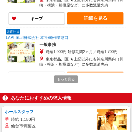
崎・横浜・相模原など）に多数派遣先有
詳細を見る
キープ
派遣社員
LAPI-Staff株式会社 本社/軽作業窓口
一般事務
時給1,900円 研修期間2ヵ月／時給1,700円
東京都品川区 ★上記以外にも神奈川県内（川
崎・横浜・相模原など）に多数派遣先有
詳細を見る
キープ
もっと見る
派遣社員
LAPI-Staff株式会社 本社/軽作業窓口
あなたにおすすめの求人情報
一般事務
時給1,900円 研修期間2ヵ月／時給1,700円
ホールスタッフ
東京都品川区 ★上記以外にも神奈川県内（川
時給 1,150円
崎・横浜・相模原など）に多数派遣先有
仙台市青葉区