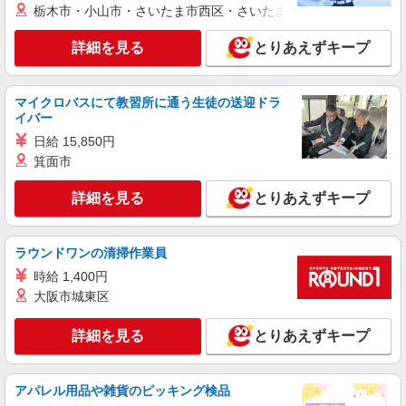
栃木市・小山市・さいたま市西区・さいたま市岩槻区・久喜市・
正社員
職業紹介
ニッセイ・ウェルス生命保険株式会社
詳細を見る
とりあえずキープ
生命保険会社の一般事務
月給361,500円〜730,700円(残業代別) 年収
6,000,000円 〜11,179,000円(残業手当、賞与込み)
マイクロバスにて教習所に通う生徒の送迎ドラ
（賞与 年2回/6月、12月支給） ※前職の給与を考
イバー
東京都品川区大崎2-1-1 Think Park Tower （変
慮し、経験・能力に応じて決定します。 ※非管理
更の範囲）会社の定める事業所
日給 15,850円
職あるいはラインを持たない管理職としての採用
箕面市
を想定しています。 ※管理職採用の場合は「管理
詳細を見る
キープ
監督者」に該当するため、時間外・休日労働に対
詳細を見る
する割増賃金の支給対象外となります。 【給与更
とりあえずキープ
改】年1回(7月) 【賃金形態】月給制
正社員
職業紹介
ニッセイ・ウェルス生命保険株式会社
ラウンドワンの清掃作業員
生命保険会社の事務職
時給 1,400円
月給626,800円〜867,000円 年収 9,590,100円
大阪市城東区
〜13,941,400円(業績賞与・残業代含む) （賞与 年
2回/6月、12月支給） ※前職の給与を考慮し、経
東京都品川区大崎2-1-1 Think Park Tower （変
験・能力に応じて決定します。 ※「管理監督者」
詳細を見る
とりあえずキープ
更の範囲）会社の定める事業所（在宅勤務を行う
に該当するため、時間外・休日労働に対する割増
場所を含む）
賃金の支給対象外となります。 【給与更改】年1
詳細を見る
キープ
回(7月) 【賃金形態】月給制
アパレル用品や雑貨のピッキング検品