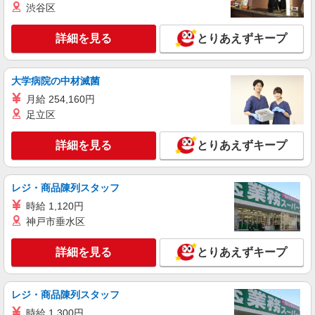
渋谷区
アルバイト
パート
ファミリー食堂 山田うどん食堂 相模原中央店（店舗番号103）
詳細を見る
とりあえずキープ
うどん食堂のホールスタッフ
8:15〜22:00／時給1230円 22:00〜／時給1538
円 日・祝日は時給50円アップ！（9時〜22時）
大学病院の中材滅菌
ファミリー食堂 山田うどん食堂 相模原中央
月給 254,160円
店 （神奈川県相模原市中央区中央3-3-12）
足立区
詳細を見る
キープ
詳細を見る
とりあえずキープ
パート
ツクイ相模原横山（デイサービス）
レジ・商品陳列スタッフ
デイサービス 調理スタッフ（ミールケアクル
時給 1,120円
ー）
神戸市垂水区
時給1,225円〜1,270円 ★土日祝日は時給100円
アップ！ ※給与幅は資格・経験等による
詳細を見る
とりあえずキープ
神奈川県相模原市中央区横山3-27-8
詳細を見る
キープ
レジ・商品陳列スタッフ
時給 1,300円