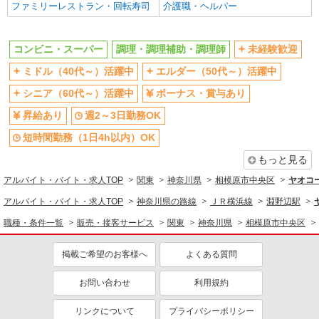
調理・調理補助・調理師
ファミリーレストラン・回転寿司
介護職・ヘルパー
同じ特徴から求人を探す
コンビニ・スーパー
調理・調理補助・調理師
未経験歓迎
未経験歓迎
ミドル（40代～）活躍中
ミドル（40代～）活躍中
エルダー（50代～）活躍中
ボーナス・賞与あり
週2～3日勤務OK
シニア（60代～）活躍中
ボーナス・賞与あり
短時間勤務（1日4h以内）OK
扶養内勤務OK
昇給あり
週2～3日勤務OK
交通費支給
社会保険あり
短時間勤務（1日4h以内）OK
社員登用あり
もっと見る
アルバイト・バイト・求人TOP
関東
神奈川県
相模原市中央区
ヤオコ
アルバイト・バイト・求人TOP
神奈川県の路線
ＪＲ横浜線
淵野辺駅
職種・条件一覧
販売・接客サービス
関東
神奈川県
相模原市中央区
掲載ご希望のお客様へ
よくある質問
お問い合わせ
利用規約
リンクについて
プライバシーポリシー