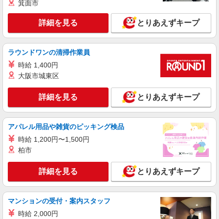
箕面市
アルバイト
パート
詳細を見る
とりあえずキープ
ファミリー食堂 山田うどん食堂 相模原中央店（店舗番号103）
うどん食堂のキッチン・ホールスタッフ
8:15〜22:00／時給1230円 22:00〜／時給1538
ラウンドワンの清掃作業員
円 日・祝日は時給50円アップ！（9時〜22時）
時給 1,400円
ファミリー食堂 山田うどん食堂 相模原中央
大阪市城東区
店 （神奈川県相模原市中央区中央3-3-12）
詳細を見る
とりあえずキープ
詳細を見る
キープ
アルバイト
パート
アパレル用品や雑貨のピッキング検品
ファミリー食堂 山田うどん食堂 相模原中央店（店舗番号103）
時給 1,200円〜1,500円
うどん食堂のキッチンスタッフ
柏市
8:15〜22:00／時給1230円 22:00〜／時給1538
円 日・祝日は時給50円アップ！（9時〜22時）
詳細を見る
とりあえずキープ
ファミリー食堂 山田うどん食堂 相模原中央
店 （神奈川県相模原市中央区中央3-3-12）
マンションの受付・案内スタッフ
詳細を見る
キープ
時給 2,000円