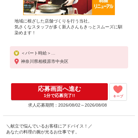
地域に根ざした店舗づくりを行う当社。
気さくなスタッフが多く新人さんもきっとスムーズに馴
染めます！
＜パート時給＞
時給1,320円〜1,570円（曜日・時間帯による）
神奈川県相模原市中央区
時給1320円〜
18時以降：時給1470円〜
★土曜＋100円
★日・祝＋100円
応募画面へ進む
※アルバイトさんの時給や募集内容はお問い合わせ
ください
1分で応募完了!!
キープ
求人応募期間：2026/08/02～2026/08/08
＼献立で悩んでいるお客様にアドバイス！／
あなたの料理の腕が光るお仕事です。