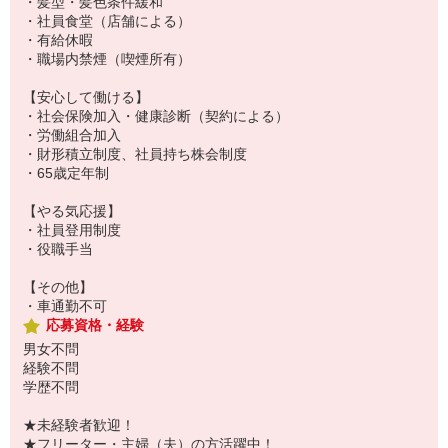
・髪型・髪色条件緩和
・社員食堂（店舗による）
・有給休暇
・職場内禁煙（喫煙所有）
【安心して働ける】
・社会保険加入・健康診断（契約による）
・労働組合加入
・財形積立制度、社員持ち株会制度
・65歳定年制
【やる気応援】
・社員登用制度
・役職手当
【その他】
・車通勤不可
応募資格・経験
男女不問
経験不問
学歴不問
★未経験者歓迎！
★フリーター・主婦（夫）の方活躍中！