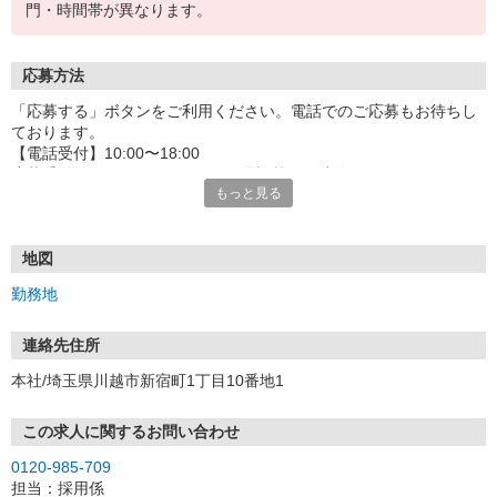
門・時間帯が異なります。
応募方法
「応募する」ボタンをご利用ください。電話でのご応募もお待ちし
ております。
【電話受付】10:00〜18:00
応募受付後はSMS・Eメール・お電話等でご連絡させていただきま
もっと見る
す。
SMS（携帯電話）の場合
下記の発信番号にてSMSが届きます。
地図
●SoftBank／Y!mobileの場合：22841
勤務地
●Docomo及びauの場合：05088921077
Eメールの場合
連絡先住所
「＠yaoko-job.net」のドメインからメール発信されます。
本社/埼玉県川越市新宿町1丁目10番地1
※面接は随時店舗にて行います。面接時には、履歴書を持参くださ
い。
この求人に関するお問い合わせ
※なお、応募書類の返却はいたしませんのでご了承ください。
0120-985-709
担当：採用係
‥選考フロー‥