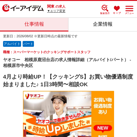
関東
の求人
▼エリア変更
仕事情報
企業情報
更新日：2026/08/02 ※更新日時点の最新情報です
アルバイト
パート
職種：スーパーマーケットのクッキングサポートスタッフ
ヤオコー 相模原鹿沼台店の求人情報詳細（アルバイト/パート） -
相模原市中央区
4月より時給UP！【クッキングS】お買い物優遇制度
始まりました♪ 1日3時間〜相談OK