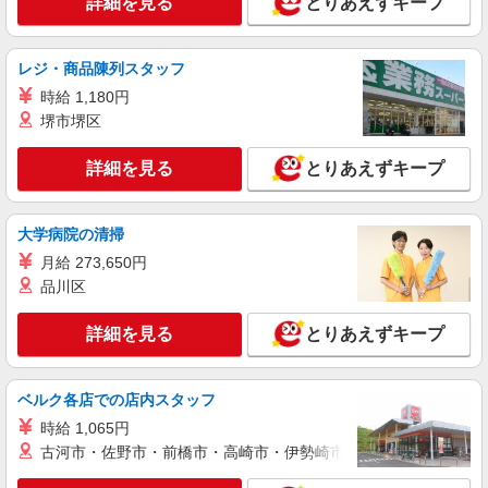
詳細を見る
とりあえずキープ
降：時給1570円〜 ★土曜＋100円 ★日・祝＋100
神奈川県相模原市中央区光が丘2-18-160
円 ■惣菜 時給1,420円〜1,670円（曜日・時間帯に
よる） 時給1420円〜 18時以降：時給1570円〜 ★
詳細を見る
キープ
土曜＋100円 ★日・祝＋100円 ■鮮魚・惣菜以外
レジ・商品陳列スタッフ
時給1,320円〜1,570円（曜日・時間帯による） 時
時給 1,180円
給1320円〜 18時以降：時給1470円〜 ★土曜＋100
アルバイト
パート
堺市堺区
円 ★日・祝＋100円 ※アルバイトさんの時給や募
ヤオコー 相模原光が丘店
集内容はお問い合わせください
スーパーマーケットのクッキングサポートスタ
詳細を見る
とりあえずキープ
ッフ
＜パート時給＞ 時給1,320円〜1,570円（曜
日・時間帯による） 時給1320円〜 18時以降：時
大学病院の清掃
給1470円〜 ★土曜＋100円 ★日・祝＋100円 ※ア
神奈川県相模原市中央区光が丘2-18-160
月給 273,650円
ルバイトさんの時給や募集内容はお問い合わせく
ださい
品川区
詳細を見る
キープ
詳細を見る
とりあえずキープ
アルバイト
パート
ヤオコー 相模原光が丘店
スーパーマーケットの寿司スタッフ
ベルク各店での店内スタッフ
＜パート時給＞ 時給1,320円〜1,570円（曜
時給 1,065円
日・時間帯による） 時給1320円〜 18時以降：時
古河市・佐野市・前橋市・高崎市・伊勢崎市・太田市・館林市・
給1470円〜 ★土曜＋100円 ★日・祝＋100円 ※ア
神奈川県相模原市中央区光が丘2-18-160
ルバイトさんの時給や募集内容はお問い合わせく