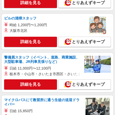
詳細を見る
とりあえずキープ
ださい
詳細を見る
キープ
ビルの清掃スタッフ
アルバイト
パート
ヤオコー 相模原鹿沼台店
時給 1,200円〜1,200円
スーパーマーケットの鮮魚スタッフ
大阪市北区
＜パート時給＞ 時給1,420円〜1,670円（曜
日・時間帯による） 時給1420円〜 18時以降：時
詳細を見る
とりあえずキープ
給1570円〜 ★土曜＋100円 ★日・祝＋100円 ※ア
神奈川県相模原市中央区鹿沼台2-9-6
ルバイトさんの時給や募集内容はお問い合わせく
ださい
警備員スタッフ（イベント、道路、商業施設、
詳細を見る
キープ
大型駐車場、JR列車見張りなど）
日給 11,000円〜12,100円
アルバイト
パート
栃木市・小山市・さいたま市西区・さいたま市岩槻区・久喜市・
ヤオコー 相模原光が丘店
スーパーマーケットのレジスタッフ
詳細を見る
とりあえずキープ
＜パート時給＞ 時給1,320円〜1,570円（曜
日・時間帯による） 時給1320円〜 18時以降：時
給1470円〜 ★土曜＋100円 ★日・祝＋100円 ※ア
神奈川県相模原市中央区光が丘2-18-160
マイクロバスにて教習所に通う生徒の送迎ドラ
ルバイトさんの時給や募集内容はお問い合わせく
イバー
ださい
詳細を見る
日給 15,850円
キープ