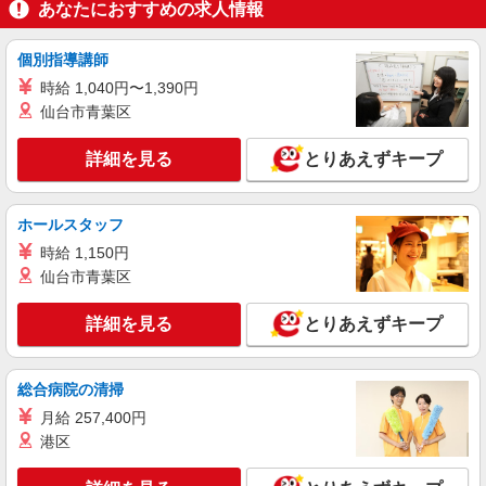
あなたにおすすめの求人情報
＜パート時給＞ 時給1,420円〜1,670円（曜
日・時間帯による） 時給1420円〜 18時以降：時
給1570円〜 ★土曜＋100円 ★日・祝＋100円 ※ア
個別指導講師
神奈川県相模原市中央区下九沢57-1
ルバイトさんの時給や募集内容はお問い合わせく
時給 1,040円〜1,390円
ださい
詳細を見る
仙台市青葉区
キープ
詳細を見る
とりあえずキープ
アルバイト
パート
ヤオコー 相模原光が丘店
スーパーマーケットの青果スタッフ
ホールスタッフ
＜パート時給＞ 時給1,320円〜1,570円（曜
時給 1,150円
日・時間帯による） 時給1320円〜 18時以降：時
給1470円〜 ★土曜＋100円 ★日・祝＋100円 ※ア
仙台市青葉区
神奈川県相模原市中央区光が丘2-18-160
ルバイトさんの時給や募集内容はお問い合わせく
ださい
詳細を見る
とりあえずキープ
詳細を見る
キープ
アルバイト
パート
総合病院の清掃
ヤオコー 相模原光が丘店
月給 257,400円
スーパーマーケットの店内スタッフ
港区
＜パート時給＞ ■鮮魚 時給1,420円〜1,670円
（曜日・時間帯による） 時給1420円〜 18時以