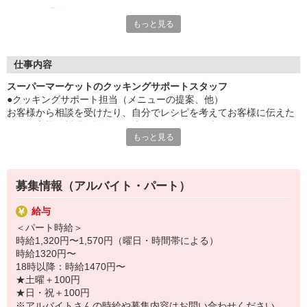
■どんな業務？
もっと見る
「新しく料理を覚えたい」
「毎日のメニューとは違うレシピがほしい」
そうお考えの皆様に、売場にある食材を使った料理を
実際に作って紹介していただきます。
仕事内容
ときにはご相談に乗ることも・・・！
スーパーマーケットのクッキングサポートスタッフ
●クッキングサポート担当（メニューの提案、他）
■スキルは必要？
お客様から相談を受けたり、自分でレシピを考えてお客様に伝えた
経験者も未経験者も、どちらも喜んでお迎えします。
り、お客様の料理の悩みを解決してあげるお仕事です。
すべての人が活躍できるよう、
もっと見る
「この材料からはこんな料理が作れるな」なんて自分の引き出しも
職場環境づくりに注力している当社。
増えます。
様々な研修を実施しており、働きながらスキルアップが可能で
店内の色々な部門のスタッフとのかかわりも多く、たくさんの人と
す！
協力して働く部門です。
募集情報（アルバイト・パート）
●短時間勤務OK
ヤオコーについての取材記事公開中！
●扶養内勤務OK
給与
『ヤオコー ジモコロ』で検索ください♪
●ご家庭の都合に合わせてお休み相談可
＜パート時給＞
https://www.e-aidem.com/ch/jimocoro/entry/miku29
●希望をお伺いして毎月シフト作成
時給1,320円〜1,570円（曜日・時間帯による）
●未経験・ブランク大歓迎
時給1320円〜
●30代・40代・50代・60代活躍中
18時以降：時給1470円〜
●交通費全額支給
★土曜＋100円
●年2回賞与あり
★日・祝＋100円
●明確なキャリアパスプランで時給アップ
※アルバイトさんの時給や募集内容はお問い合わせください