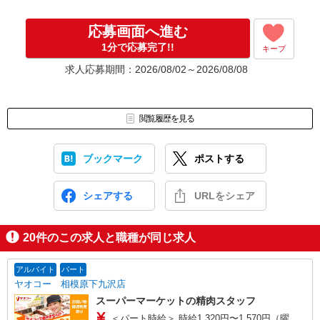
一例）ご応募いただいた店舗にて面接1回⇒合否のご連絡
◎入社時期は柔軟に対応可能です。現在別のお仕事で就業中の方も
応募画面へ進む
お気軽にお問い合わせください！
1分で応募完了!!
キープ
※面接当日の急な発熱や体調不良がある場合は面接日を再設定させ
求人応募期間：2026/08/02～2026/08/08
て頂きますので、無理をせずお気軽にご連絡ください。
閲覧履歴を見る
ブックマーク
ポストする
シェアする
URLをシェア
20
件のこの求人と職種が同じ求人
アルバイト
パート
ヤオコー 相模原下九沢店
スーパーマーケットの精肉スタッフ
＜パート時給＞ 時給1,320円〜1,570円（曜