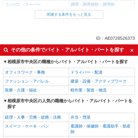
コンビニ・スーパー
調理・調理補助・調理師
関連する条件をもっと見る
同じ雇用形態から淵野辺駅の求人を探す
アルバイト
パート
同じ特徴から淵野辺駅の求人を探す
ID：AE0728526373
未経験歓迎
ミドル（40代～）活躍中
その他の条件でバイト・アルバイト・パートを探す
エルダー（50代～）活躍中
シニア（60代～）活躍中
相模原市中央区の職種からバイト・アルバイト・パートを探す
ボーナス・賞与あり
昇給あり
オフィスワーク・事務
ドライバー・配達
週2～3日勤務OK
短時間勤務（1日4h以内）OK
ファッション・アパレル
建築・設備・アクティブワーク
扶養内勤務OK
交通費支給
医療・介護・福祉
軽作業・製造・物流
社会保険あり
社員登用あり
相模原市中央区の人気の職種からバイト・アルバイト・パートを
同じ職種から求人を探す
探す
販売・接客サービス
経理・人事・労務・総務・法務
弁当・惣菜
コンビニ・スーパー
スイーツ・ケーキ・パン
看護師・保健師・看護助手・助産
飲食・フード
師