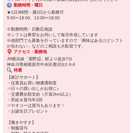
●時間帯＆日祝加算給
勤務時間・曜日
●正社員登用制度
★1日3時間・週3日から勤務可
●髪色条件 緩和されました！
9:00〜18:00、13:00〜18:00
※勤務時間・日数応相談
※シフトは希望をお伺いして毎月作成しています
※他部門でも募集を行っていますので「興味はあるけどシフト
が合わない」などのご相談も大歓迎です。
アクセス・勤務地
JR横浜線「淵野辺」駅より徒歩7分
神奈川県相模原市中央区鹿沼台2-9-6
待遇
【家計サポート】
・従業員お買い物優遇制度
⇒日々の買い出しがお得に♪
・交通費全額支給（片道2km以上）
・昇給＆賞与年2回
⇒ヤオコーは賞与もあります！
・お誕生日プレゼント
【働きやすさ】
・制服貸与