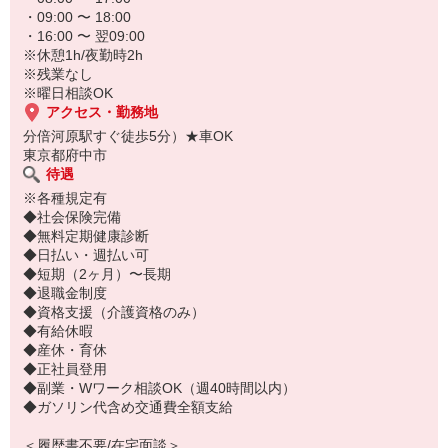
・09:00 〜 18:00
・16:00 〜 翌09:00
※休憩1h/夜勤時2h
※残業なし
※曜日相談OK
アクセス・勤務地
分倍河原駅すぐ徒歩5分）★車OK
東京都府中市
待遇
※各種規定有
◆社会保険完備
◆無料定期健康診断
◆日払い・週払い可
◆短期（2ヶ月）〜長期
◆退職金制度
◆資格支援（介護資格のみ）
◆有給休暇
◆産休・育休
◆正社員登用
◆副業・Wワーク相談OK（週40時間以内）
◆ガソリン代含め交通費全額支給
＜履歴書不要/在宅面談＞