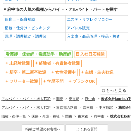
エルダー（50代～）活躍中
シニア（60代～）活躍中
高収入・高額
府中市の人気の職種からバイト・アルバイト・パートを探す
ボーナス・賞与あり
昇給あり
完全週休2日制
保育士・保育補助
エステ・リフレクソロジー
フルタイム歓迎
禁煙・分煙
梱包・仕分け・ピッキング
アパレル販売
駅直結・駅チカ
車通勤OK
調理・調理補助・調理師
入出庫・商品管理・検品・検査
バイク通勤OK
自転車通勤OK
残業少なめ（月20h未満）
交通費支給
看護師・保健師・看護助手・助産師
入社日応相談
社会保険あり
産休・育休取得実績あり
未経験歓迎
経験者・有資格者歓迎
退職金・財形貯蓄制度あり
各種手当（家族・役職・インセン
新卒・第二新卒歓迎
女性活躍中
主婦・主夫歓迎
ティブなど）あり
フリーター歓迎
学歴不問
ブランクOK
制服貸与
研修制度あり
もっと見る
資格取得支援制度あり
アルバイト・バイト・求人TOP
関東
東京都
府中市
株式会社kotrio /
同じ職種から求人を探す
アルバイト・バイト・求人TOP
東京都の路線
京王線
中河原駅
株式会社k
医療・介護・福祉
職種・条件一覧
医療・介護・福祉
関東
東京都
府中市
株式会社kotr
看護師・保健師・看護助手・助産師
掲載ご希望のお客様へ
よくある質問
同じ特徴から求人を探す