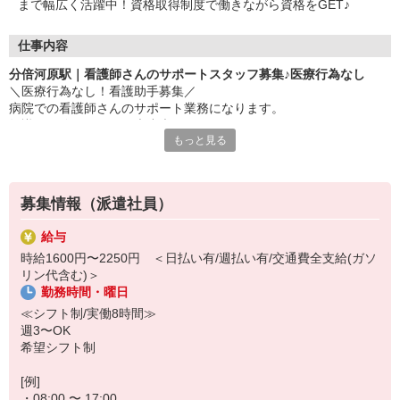
まで幅広く活躍中！資格取得制度で働きながら資格をGET♪
仕事内容
分倍河原駅｜看護師さんのサポートスタッフ募集♪医療行為なし
＼医療行為なし！看護助手募集／
病院での看護師さんのサポート業務になります。
知識や経験がなくても大丈夫！できることからお任せします♪
もっと見る
▼お仕事内容
・病室のお掃除/シーツ交換
・医療器具の洗浄
募集情報（派遣社員）
・患者さんのお世話（車いす誘導や生活介助など）
・備品の管理 など
給与
※サポートメインのため医療行為はありません
時給1600円〜2250円 ＜日払い有/週払い有/交通費全支給(ガソ
リン代含む)＞
▼注目ポイント
勤務時間・曜日
・無資格、未経験でもOK！先輩が隣で優しく教えます♪
・看護助手として働くことで、知識やスキルが勝手に身につく◎
≪シフト制/実働8時間≫
・約10万円分の資格支援制度あり
週3〜OK
希望シフト制
まずは短期2ヶ月〜のお試しでもOK◎
お気軽にご応募ください！
[例]
・08:00 〜 17:00