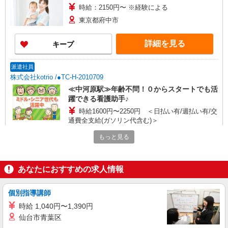
時給：2150円〜 ※経験による
東京都府中市
詳細を見る
キープ
派遣社員
株式会社kotrio /●TC-H-2010709
≪中河原駅≫年齢不問！０からスタートでも活
躍できる看護助手♪
時給1600円〜2250円 ＜日払い有/週払い有/交
通費全支給(ガソリン代含む)＞
府中市
もっと見る
詳細を見る
キープ
あなたにおすすめの求人情報
派遣社員
株式会社kotrio /●TC-H-1883080
個別指導講師
＜府中駅＞綺麗な病院の看護助手
時給 1,040円〜1,390円
時給1600円〜2250円 ＜日払い有/週払い有/交
仙台市青葉区
通費全支給(ガソリン代含む)＞