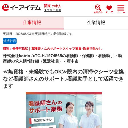
関東
の求人
▼エリア変更
仕事情報
企業情報
更新日：2026/08/03 ※更新日時点の最新情報です
派遣社員
職種：分倍河原駅｜看護師さんのサポートスタッフ募集♪医療行為なし
株式会社kotrio /●TC-H-1974565の看護師・保健師・看護助手・助
産師の求人情報詳細（派遣社員） - 府中市
≪無資格・未経験でもOK≫院内の清掃やシーツ交換
など看護師さんのサポート♪看護助手として活躍でき
ます