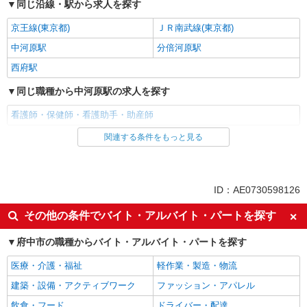
同じ沿線・駅から求人を探す
京王線(東京都)
ＪＲ南武線(東京都)
中河原駅
分倍河原駅
西府駅
同じ職種から中河原駅の求人を探す
看護師・保健師・看護助手・助産師
関連する条件をもっと見る
同じ雇用形態から中河原駅の求人を探す
派遣社員
同じ特徴から中河原駅の求人を探す
ID：AE0730598126
入社日応相談
未経験歓迎
その他の条件でバイト・アルバイト・パートを探す
経験者・有資格者歓迎
新卒・第二新卒歓迎
府中市の職種からバイト・アルバイト・パートを探す
女性活躍中
主婦・主夫歓迎
医療・介護・福祉
軽作業・製造・物流
フリーター歓迎
学歴不問
建築・設備・アクティブワーク
ファッション・アパレル
ブランクOK
ミドル（40代～）活躍中
飲食・フード
ドライバー・配達