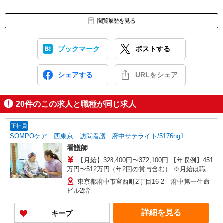
閲覧履歴を見る
ブックマーク
ポストする
シェアする
URLをシェア
20
件のこの求人と職種が同じ求人
正社員
SOMPOケア 西東京 訪問看護 府中サテライト/5176hg1
看護師
【月給】328,400円〜372,100円 【年収例】451
万円〜512万円（年2回の賞与含む） ※月給は職務
手当、働きがい向上手当、日祝手当（月平均2回
東京都府中市宮西町2丁目16-2 府中第一生命
分）等、 毎月平均的に支払われる手当を含みま
ビル2階
す。 ◎月給は経験により異なります。 ◎残業時は
別途時間外手当支給（超過1分〜） ◎賞与 基本
詳細を見る
キープ
給2.08ヶ月分/年支給