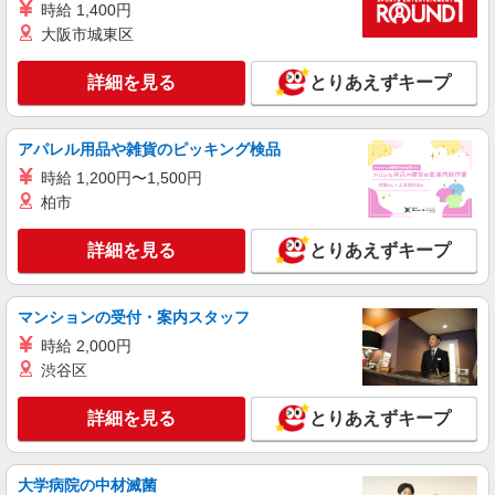
時給 1,400円
詳細を見る
キープ
大阪市城東区
派遣社員
詳細を見る
とりあえずキープ
株式会社トラストグロース 新宿本社 第2営業部
デイサービスでの看護師
時給：2100円〜2400円 ※資格や経験などによ
アパレル用品や雑貨のピッキング検品
る
時給 1,200円〜1,500円
東京都府中市
柏市
詳細を見る
キープ
詳細を見る
とりあえずキープ
職業紹介
株式会社kotrio /●YK-S-2114577
マンションの受付・案内スタッフ
分倍河原駅★時短勤務OK！病院のサポート
時給 2,000円
STAFF☆15時退勤も可♪
渋谷区
時給1550円〜2312円 ＜交通費全支給(ガソリ
ン代含む)＞
詳細を見る
とりあえずキープ
東京都府中市
詳細を見る
キープ
大学病院の中材滅菌