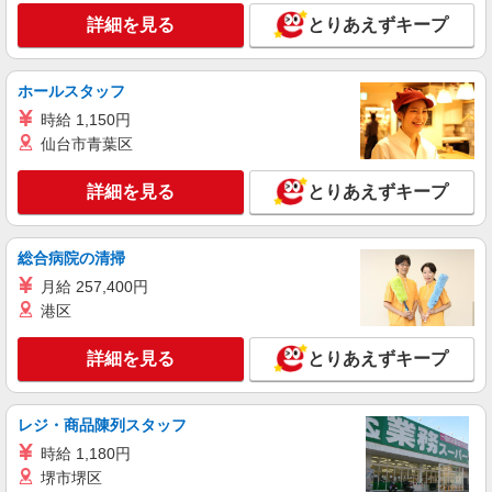
府中市
詳細を見る
とりあえずキープ
詳細を見る
キープ
ホールスタッフ
派遣社員
時給 1,150円
株式会社kotrio /●TC-H-1884952
仙台市青葉区
＜中河原駅＞病院の看護助手＊医療行為はあり
ません！補助のみ！
詳細を見る
とりあえずキープ
時給1600円〜2250円 ＜日払い有/週払い有/交
通費全支給(ガソリン代含む)＞
総合病院の清掃
府中市 ≪最寄駅：中河原≫
月給 257,400円
詳細を見る
キープ
港区
派遣社員
詳細を見る
とりあえずキープ
株式会社kotrio /●TC-H-1895825
分倍河原駅＊医療現場を支える看護助手＊嬉し
レジ・商品陳列スタッフ
い高時給◎研修あり
時給1600円〜2250円 ＜日払い有/週払い有/交
時給 1,180円
通費全支給(ガソリン代含む)＞
堺市堺区