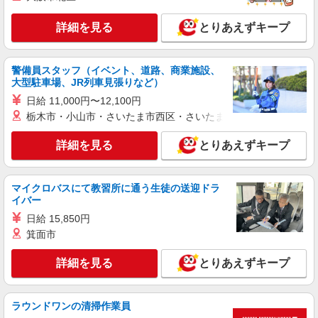
により変動） ・固定残業手当：20,000円（10時
詳細を見る
キープ
間） ※固定残業時間を超過する場合には超過勤務
詳細を見る
とりあえずキープ
手当として別途支給 ・夜勤手当：10,000円/1回
（上記給与とは別に支給） 下記資格をお持ちの方
派遣社員
歓迎 ・認知症介護基礎研修 ・初任者研修 ・実務
株式会社kotrio /●TC-H-2010622
警備員スタッフ（イベント、道路、商業施設、
者研修 ・介護福祉士 など
高収入を目指したい方必見！未経験でも日収
大型駐車場、JR列車見張りなど）
1.2万〜可！看護助手
日給 11,000円〜12,100円
時給1600円〜2250円 ＜日払い有/週払い有/交
栃木市・小山市・さいたま市西区・さいたま市岩槻区・久喜市・
通費全支給(ガソリン代含む)＞
府中市 ★来社不要/面接なし
詳細を見る
とりあえずキープ
詳細を見る
キープ
マイクロバスにて教習所に通う生徒の送迎ドラ
イバー
職業紹介
日給 15,850円
株式会社kotrio /●YK-S-2114610
箕面市
何歳から始めても浮かない職場◎幅広い年齢層
が働く看護助手＊
詳細を見る
とりあえずキープ
時給1550円〜2312円 ＜交通費全支給(ガソリ
ン代含む)＞
府中市 ★車通勤OK
ラウンドワンの清掃作業員