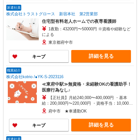
派遣社員
株式会社トラストグロース 新宿本社 第2営業部
住宅型有料老人ホームでの夜専看護師
1夜勤：43200円〜50000円 ※資格や経験など
による
東京都府中市
詳細を見る
キープ
職業紹介
株式会社kotrio /●YK-S-2023116
≪東府中駅≫無資格・未経験OKの看護助手！
医療行為なし♪
【正社員】月給240,000〜400,000円 ・基本
給：200,000円〜220,000円 ・資格手当：10,000〜
30,000円 ・役職手当：10,000〜70,000円 ・処遇改
府中市 ★車通勤OK
善手当：20,000〜60,000円（勤続年数、保有資格
により変動） ・固定残業手当：20,000円（10時
詳細を見る
キープ
間） ※固定残業時間を超過する場合には超過勤務
手当として別途支給 ・夜勤手当：10,000円/1回
（上記給与とは別に支給） 下記資格をお持ちの方
派遣社員