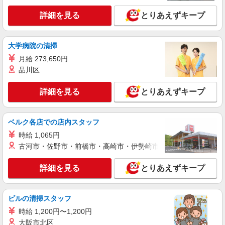
東京都府中市
詳細を見る
とりあえずキープ
詳細を見る
キープ
大学病院の清掃
紹介予定派遣
株式会社トラストグロース 新宿本社 第2営業部
月給 273,650円
品川区
有料老人ホームでの看護師
時給：2000円〜2200円 ※資格・経験により異
詳細を見る
とりあえずキープ
なる
東京都府中市
ベルク各店での店内スタッフ
詳細を見る
キープ
時給 1,065円
古河市・佐野市・前橋市・高崎市・伊勢崎市・太田市・館林市・
職業紹介
株式会社kotrio /●YK-S-2098654
詳細を見る
とりあえずキープ
府中駅◆病院の補助STAFF◆患者さん支援/消
毒など≪経験不問≫
【正社員】月給240,000〜400,000円 ・基本
ビルの清掃スタッフ
給：200,000円〜220,000円 ・資格手当：10,000〜
時給 1,200円〜1,200円
30,000円 ・役職手当：10,000〜70,000円 ・処遇改
東京都府中市
善手当：20,000〜60,000円（勤続年数、保有資格
大阪市北区