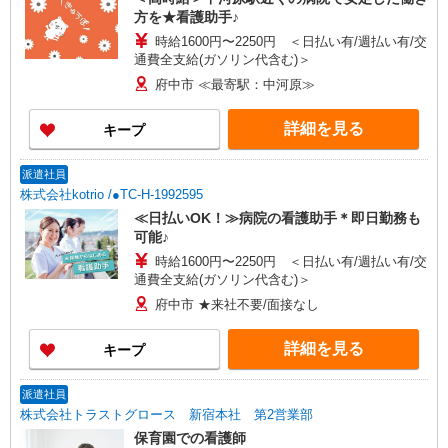
方を★看護助手♪
時給1600円〜2250円 ＜日払い有/週払い有/交
通費全支給(ガソリン代含む)＞
府中市 ≪最寄駅：中河原≫
詳細を見る
キープ
派遣社員
株式会社kotrio /●TC-H-1992595
≪日払いOK！≫病院の看護助手＊即日勤務も
可能♪
時給1600円〜2250円 ＜日払い有/週払い有/交
通費全支給(ガソリン代含む)＞
府中市 ★来社不要/面接なし
詳細を見る
キープ
派遣社員
株式会社トラストグロース 新宿本社 第2営業部
保育園での看護師