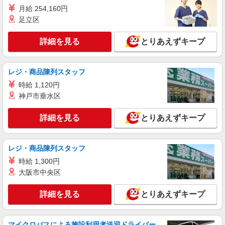
月給 254,160円
派遣社員
足立区
株式会社kotrio /●TC-H-1885127
丁寧な研修が好評◎未経験大歓迎⇒病院の看護
詳細を見る
とりあえずキープ
助手＠中河原駅
時給1600円〜2250円 ＜日払い有/週払い有/交
通費全支給(ガソリン代含む)＞
レジ・商品陳列スタッフ
府中市 ≪最寄駅：中河原≫
時給 1,120円
神戸市垂水区
詳細を見る
キープ
詳細を見る
とりあえずキープ
職業紹介
株式会社kotrio /●YK-S-2097578
レジ・商品陳列スタッフ
≪正社員≫府中本町駅＊看護助手としてキャリ
アを築くチャンス！
時給 1,300円
【正社員】月給240,000〜400,000円 ・基本
大阪市中央区
給：200,000円〜220,000円 ・資格手当：10,000〜
30,000円 ・役職手当：10,000〜70,000円 ・処遇改
東京都府中市
詳細を見る
とりあえずキープ
善手当：20,000〜60,000円（勤続年数、保有資格
により変動） ・固定残業手当：20,000円（10時
詳細を見る
キープ
間） ※固定残業時間を超過する場合には超過勤務
マイクロバスによる施設利用者送迎ドライバー