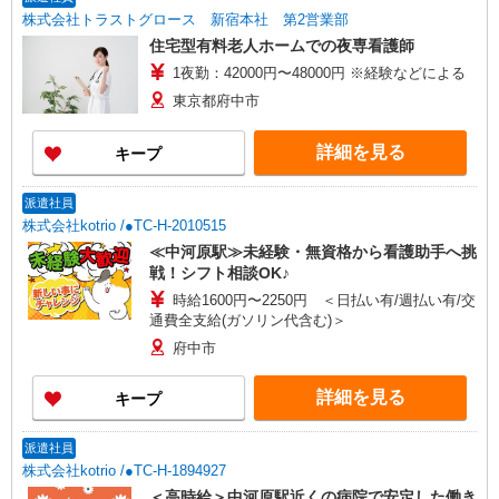
歓迎 ・認知症介護基礎研修 ・初任者研修 ・実務
株式会社トラストグロース 新宿本社 第2営業部
者研修 ・介護福祉士 など
住宅型有料老人ホームでの夜専看護師
1夜勤：42000円〜48000円 ※経験などによる
東京都府中市
詳細を見る
キープ
派遣社員
株式会社kotrio /●TC-H-2010515
≪中河原駅≫未経験・無資格から看護助手へ挑
戦！シフト相談OK♪
時給1600円〜2250円 ＜日払い有/週払い有/交
通費全支給(ガソリン代含む)＞
府中市
詳細を見る
キープ
派遣社員
株式会社kotrio /●TC-H-1894927
＜高時給＞中河原駅近くの病院で安定した働き