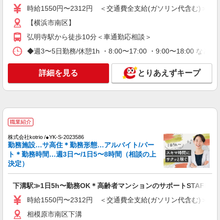
時給1550円〜2312円 ＜交通費全支給(ガソリン代含む)＞
詳細を見る
キープ
【横浜市南区】
弘明寺駅から徒歩10分＜車通勤応相談＞
派遣社員
株式会社kotrio /●YK-H-1954282
◆週3〜5日勤務/休憩1h ・8:00〜17:00 ・9:00〜18:00 など
井土ケ谷*デイでの生活補助☆新たなスキルを
身につけて長く働く
詳細を見る
とりあえずキープ
時給1600円〜2250円 ＜日払い有/週払い有/交
通費全支給(ガソリン代含む)＞
横浜市南区 【最寄り：井土ヶ谷駅】
職業紹介
詳細を見る
キープ
株式会社kotrio /●YK-S-2023586
勤務施設…サ高住＊勤務形態…アルバイト/パー
派遣社員
ト＊勤務時間…週3日〜/1日5〜8時間（相談の上
株式会社トラストグロース 新宿本社 第2営業部
決定）
住宅型有料老人ホームでの介護士
時給：1550円〜 ※資格や経験などによる
下溝駅≫1日5h〜勤務OK＊高齢者マンションのサポートSTAFF
神奈川県横浜市南区
時給1550円〜2312円 ＜交通費全支給(ガソリン代含む)＞
詳細を見る
相模原市南区下溝
キープ