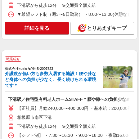
下溝駅から徒歩12分 ※交通費全額支給
派遣社員
▼希望シフト制（週3〜5日勤務） ・8:00〜13:00(休憩なし) ・8
株式会社kotrio /●YK-H-1528607
≪弘明寺駅≫綺麗な高齢者マンションの見守り
詳細を見る
とりあえずキープ
STAFF＊
時給1600円〜2250円 ◆日払い/週払いOK/交
通費全支給（ガソリン代含む）◆
横浜市南区
職業紹介
詳細を見る
キープ
株式会社kotrio /●YK-S-2007823
介護度が低い方も多数入居する施設！腰や膝な
正社員
ど身体への負担が少なく、長く続けられる環境
居宅介護支援事業所 ソラスト横浜/1480000019-009
です＊
介護管理職（施設長・所長）
下溝駅／住宅型有料老人ホームSTAFF＊腰や膝への負担少なめ◎
月給310,700円 ＜給与補足＞月額254,200円＋
定額時間外手当56,500円（30時間/超過分は別途支
【正社員】月給240,000〜400,000円 ・基本給：200,0
給） ★給与、年収については希望を考慮・相談可
神奈川県横浜市南区前里町4-102
◎
相模原市南区下溝
下溝駅から徒歩12分 ※交通費全額支給
詳細を見る
キープ
【シフト制】 ・7:30〜16:30 ・9:00〜18:00 ・夜勤16: