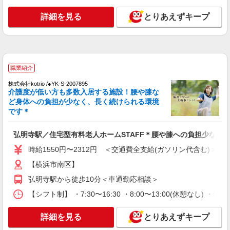
派遣社員
株式会社kotrio /●YK-H-2067691
詳細を見る
とりあえずキープ
向かう先は笑顔の待つ場所！デイサービスのサ
ポート＆送迎STAFF
時給1600円〜2250円 ＜日払い有/週払い有/交
通費全支給(ガソリン代含む)＞
職業紹介
横浜市南区 【最寄り：井土ヶ谷駅】
株式会社kotrio /●YK-S-2007895
介護度が低い方も多数入居する施設！腰や膝な
詳細を見る
キープ
ど身体への負担が少なく、長く続けられる環境
です＊
アルバイト
パート
派遣社員
紹介予定派遣
日研トータルソーシング株式会社 メディカルケア事業部/横浜オフィ
弘明寺駅／住宅型有料老人ホームSTAFF＊腰や膝への負担少なめ
ス
介護スタッフ／資格あり or 経験者
時給1550円〜2312円 ＜交通費全支給(ガソリン代含む)＞
時給1,550円〜1,750円 ◆無資格・経験者：時
【横浜市南区】
給1,550円〜 ◆初任者研修・未経験：時給1,550
弘明寺駅から徒歩10分＜車通勤応相談＞
円〜 ◆初任者研修・経験者：時給1,650円〜 ◆介
神奈川県横浜市南区 【最寄駅】弘明寺駅 ★勤
護福祉士：時給1,750円〜 ※経験者は3ヶ月以上 ※
務地は3000ヶ所以上★ 自宅から通いやすいエリア
【シフト制】 ・7:30〜16:30 ・8:00〜13:00(休憩なし) ・
給与幅は経験・能力による ★週払いOK（規定あ
など、お好きな勤務地をお選び下さい！！
り）
詳細を見る
キープ
詳細を見る
とりあえずキープ