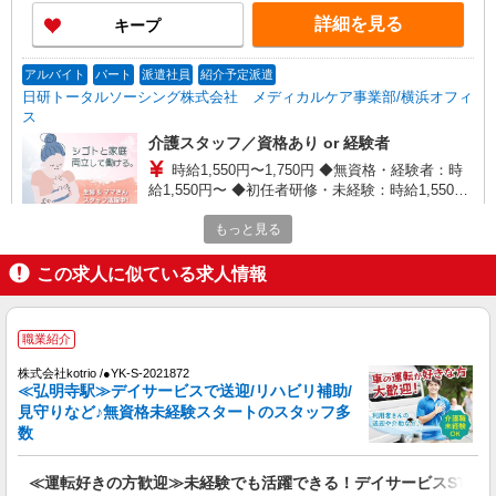
詳細を見る
キープ
アルバイト
パート
派遣社員
紹介予定派遣
日研トータルソーシング株式会社 メディカルケア事業部/横浜オフィ
ス
介護スタッフ／資格あり or 経験者
時給1,550円〜1,750円 ◆無資格・経験者：時
給1,550円〜 ◆初任者研修・未経験：時給1,550
円〜 ◆初任者研修・経験者：時給1,650円〜 ◆介
神奈川県横浜市南区 【最寄駅】横浜市営地下
護福祉士：時給1,750円〜 ※経験者は3ヶ月以上 ※
もっと見る
鉄ブルーライン 吉野町駅 徒歩2分 ★勤務地は
給与幅は経験・能力による ★週払いOK（規定あ
3000ヶ所以上★ 自宅から通いやすいエリアなど、
り）
この求人に似ている求人情報
お好きな勤務地をお選び下さい！！
詳細を見る
キープ
派遣社員
職業紹介
株式会社kotrio /●YK-H-1956838
株式会社kotrio /●YK-S-2021872
阪東橋駅★シフト柔軟で長く働きやすいシニア
≪弘明寺駅≫デイサービスで送迎/リハビリ補助/
向けマンション
見守りなど♪無資格未経験スタートのスタッフ多
数
時給1600円〜2250円 ＜日払い有/週払い有/交
通費全支給(ガソリン代含む)＞
横浜市南区 最寄り駅：阪東橋
≪運転好きの方歓迎≫未経験でも活躍できる！デイサービスSTAF