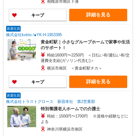
相模原市南区下溝
善手当：20,000〜60,000円（勤続年数、保有資格
により変動） ・固定残業手当：20,000円（10時
詳細を見る
キープ
間） ※固定残業時間を超過する場合には超過勤務
手当として別途支給 ・夜勤手当：10,000円/1回
（上記給与とは別に支給） 下記資格をお持ちの方
派遣社員
歓迎 ・認知症介護基礎研修 ・初任者研修 ・実務
株式会社kotrio /●YK-H-1953395
者研修 ・介護福祉士 など
黄金町駅｜小さなグループホームで家事や生活
のサポート！
時給1600円〜2250円 ＜日払い有/週払い有/交
通費全支給(ガソリン代含む)＞
横浜市南区 ＜黄金町駅チカ＞
詳細を見る
キープ
派遣社員
株式会社トラストグロース 新宿本社 第2営業部
特別養護老人ホームでの介護士
時給：1500円〜1700円 ※資格や経験などに
よる
神奈川県横浜市南区