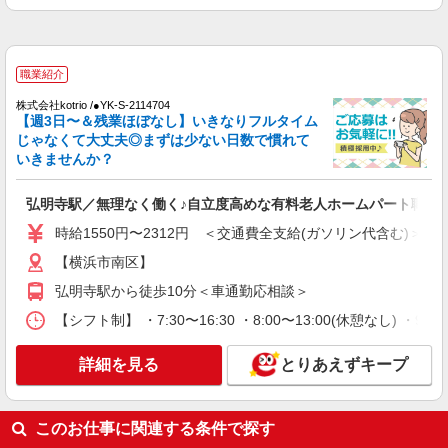
派遣社員
株式会社kotrio /●YK-H-1902287
＜井土ケ谷＞サ高住スタッフ＊教育体制充実
職業紹介
◎30代・40代活躍中
時給1450円〜1937円 ＜日払い有/週払い有/交
株式会社kotrio /●YK-S-2114704
【週3日〜＆残業ほぼなし】いきなりフルタイム
通費全支給(ガソリン代含む)＞
じゃなくて大丈夫◎まずは少ない日数で慣れて
横浜市南区 【最寄り：井土ヶ谷駅】
いきませんか？
詳細を見る
キープ
弘明寺駅／無理なく働く♪自立度高めな有料老人ホームパート職員
時給1550円〜2312円 ＜交通費全支給(ガソリン代含む)＞
派遣社員
株式会社kotrio /●YK-H-1902256
【横浜市南区】
＜阪東橋＞サ高住スタッフ＊教育体制充実
弘明寺駅から徒歩10分＜車通勤応相談＞
◎30代・40代活躍中
【シフト制】 ・7:30〜16:30 ・8:00〜13:00(休憩なし) ・
時給1450円〜1937円 ＜日払い有/週払い有/交
通費全支給(ガソリン代含む)＞
詳細を見る
とりあえずキープ
横浜市南区 最寄り駅：阪東橋
詳細を見る
キープ
このお仕事に関連する条件で探す