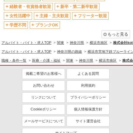
経験者・有資格者歓迎
新卒・第二新卒歓迎
退職金・財形貯蓄制度あり
各種手当（家族・役職・インセン
ティブなど）あり
女性活躍中
主婦・主夫歓迎
フリーター歓迎
制服貸与
研修制度あり
学歴不問
ブランクOK
資格取得支援制度あり
もっと見る
同じ職種から求人を探す
アルバイト・バイト・求人TOP
関東
神奈川県
横浜市南区
株式会社kotr
医療・介護・福祉
アルバイト・バイト・求人TOP
神奈川県の路線
横浜市営地下鉄ブルーライ
介護職・ヘルパー
職種・条件一覧
医療・介護・福祉
関東
神奈川県
横浜市南区
株式会社
同じ特徴から求人を探す
掲載ご希望のお客様へ
よくある質問
未経験歓迎
ミドル（40代～）活躍中
お問い合わせ
利用規約
ボーナス・賞与あり
車通勤OK
交通費支給
リンクについて
社会保険あり
プライバシーポリシー
産休・育休取得実績あり
Cookieポリシー
個人情報保護方針
メールサービスについて
サイト運営会社