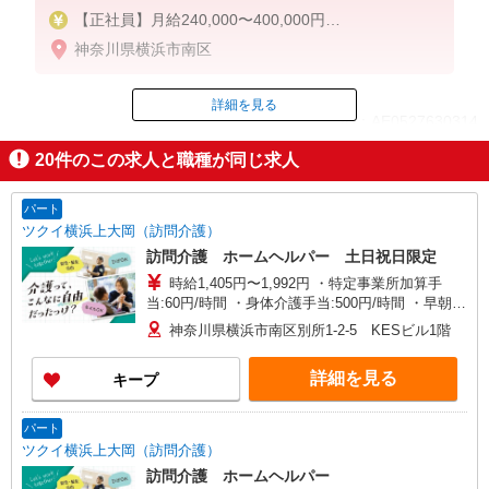
【正社員】月給240,000〜400,000円
・基本給：200,000円〜220,000円
神奈川県横浜市南区
・資格手当：10,000〜30,000円
・役職手当：10,000〜70,000円
・処遇改善手当：20,000〜60,000円（勤続年数、保
詳細を見る
ID：AE0527630314
有資格により変動）
・固定残業手当：20,000円（10時間）
20
件のこの求人と職種が同じ求人
※固定残業時間を超過する場合には超過勤務手当と
掲載期間終了
して別途支給
・夜勤手当：10,000円/1回（上記給与とは別に支給
パート
）
ツクイ横浜上大岡（訪問介護）
訪問介護 ホームヘルパー 土日祝日限定
下記資格をお持ちの方歓迎
時給1,405円〜1,992円 ・特定事業所加算手
・認知症介護基礎研修
当:60円/時間 ・身体介護手当:500円/時間 ・早朝夜
・初任者研修
間深夜手当:300円/時間 （18:00〜翌07:59の時間
・実務者研修
神奈川県横浜市南区別所1-2-5 KESビル1階
帯） ・ICT手当:2,000円/月 ・深夜割増は別途支給
・介護福祉士 など
・ケア→ケアの移動時間も賃金（時給）を支給 ・
詳細を見る
キープ
土日祝日手当:100円/時間含む ※給与幅は資格・経
験等による
パート
ツクイ横浜上大岡（訪問介護）
訪問介護 ホームヘルパー