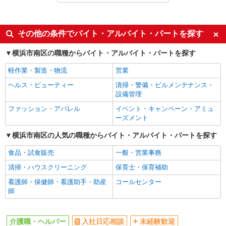
職業紹介
同じ特徴から阪東橋駅の求人を探す
その他の条件でバイト・アルバイト・パートを探す
入社日応相談
未経験歓迎
横浜市南区の職種からバイト・アルバイト・パートを探す
経験者・有資格者歓迎
新卒・第二新卒歓迎
軽作業・製造・物流
営業
女性活躍中
主婦・主夫歓迎
ヘルス・ビューティー
清掃・警備・ビルメンテナンス・
フリーター歓迎
学歴不問
設備管理
ブランクOK
ミドル（40代～）活躍中
ファッション・アパレル
イベント・キャンペーン・アミュ
ーズメント
エルダー（50代～）活躍中
シニア（60代～）活躍中
横浜市南区の人気の職種からバイト・アルバイト・パートを探す
高収入・高額
ボーナス・賞与あり
昇給あり
完全週休2日制
食品・試食販売
一般・営業事務
フルタイム歓迎
禁煙・分煙
清掃・ハウスクリーニング
保育士・保育補助
駅直結・駅チカ
車通勤OK
看護師・保健師・看護助手・助産
コールセンター
師
バイク通勤OK
自転車通勤OK
残業少なめ（月20h未満）
交通費支給
介護職・ヘルパー
入社日応相談
未経験歓迎
社会保険あり
産休・育休取得実績あり