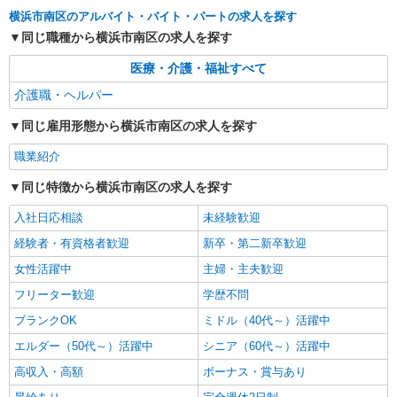
職業紹介
横浜市南区のアルバイト・バイト・パートの求人を探す
株式会社kotrio /●YK-S-2007895
同じ職種から横浜市南区の求人を探す
弘明寺駅／住宅型有料老人ホームSTAFF＊腰
や膝への負担少なめ◎
医療・介護・福祉すべて
時給1550円〜2312円 ＜交通費全支給(ガソリ
介護職・ヘルパー
ン代含む)＞
【横浜市南区】
同じ雇用形態から横浜市南区の求人を探す
職業紹介
詳細を見る
キープ
同じ特徴から横浜市南区の求人を探す
派遣社員
入社日応相談
未経験歓迎
株式会社kotrio /●YK-H-2067643
向かう先は笑顔の待つ場所！デイサービスのサ
経験者・有資格者歓迎
新卒・第二新卒歓迎
ポート＆送迎STAFF
女性活躍中
主婦・主夫歓迎
時給1600円〜2250円 ＜日払い有/週払い有/交
フリーター歓迎
通費全支給(ガソリン代含む)＞
学歴不問
横浜市南区 最寄り駅：阪東橋
ブランクOK
ミドル（40代～）活躍中
エルダー（50代～）活躍中
シニア（60代～）活躍中
詳細を見る
キープ
高収入・高額
ボーナス・賞与あり