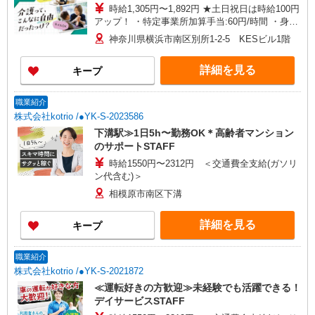
時給1,305円〜1,892円 ★土日祝日は時給100円
アップ！ ・特定事業所加算手当:60円/時間 ・身体
介護手当:500円/時間 ・早朝夜間深夜手当:300円/
神奈川県横浜市南区別所1-2-5 KESビル1階
時間 （18:00〜翌07:59の時間帯） ・ICT手
当:2,000円/月 ・深夜割増は別途支給 ・ケア→ケ
詳細を見る
キープ
アの移動時間も賃金（時給）を支給 ※給与幅は資
格・経験等による
職業紹介
株式会社kotrio /●YK-S-2023586
下溝駅≫1日5h〜勤務OK＊高齢者マンション
のサポートSTAFF
時給1550円〜2312円 ＜交通費全支給(ガソリ
ン代含む)＞
相模原市南区下溝
詳細を見る
キープ
職業紹介
株式会社kotrio /●YK-S-2021872
≪運転好きの方歓迎≫未経験でも活躍できる！
デイサービスSTAFF