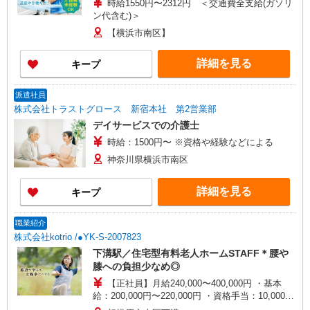
時給1550円〜2312円 ＜交通費全支給(ガソリ
ン代含む)＞
【横浜市南区】
詳細を見る
キープ
派遣社員
株式会社トラストグロース 新宿本社 第2営業部
デイサービスでの介護士
時給：1500円〜 ※資格や経験などによる
神奈川県横浜市南区
詳細を見る
キープ
職業紹介
株式会社kotrio /●YK-S-2007823
下溝駅／住宅型有料老人ホームSTAFF＊腰や
膝への負担少なめ◎
【正社員】月給240,000〜400,000円 ・基本
給：200,000円〜220,000円 ・資格手当：10,000〜
30,000円 ・役職手当：10,000〜70,000円 ・処遇改