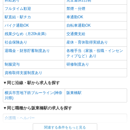
昇給あり
完全週休2日制
フルタイム歓迎
禁煙・分煙
駅直結・駅チカ
車通勤OK
バイク通勤OK
自転車通勤OK
残業少なめ（月20h未満）
交通費支給
社会保険あり
産休・育休取得実績あり
退職金・財形貯蓄制度あり
各種手当（家族・役職・インセン
ティブなど）あり
制服貸与
研修制度あり
資格取得支援制度あり
同じ沿線・駅から求人を探す
横浜市営地下鉄ブルーライン(神奈
阪東橋駅
川県)
同じ職種から阪東橋駅の求人を探す
介護職・ヘルパー
関連する条件をもっと見る
同じ雇用形態から阪東橋駅の求人を探す