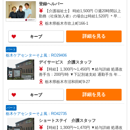
登録ヘルパー
【介護福祉士】 時給1,500円 ◎週20時間以上
勤務（社保加入者）の場合は時給1,520円 ＊早朝
夜間（〜8:00、18:00〜）：時給1,875円〜 ＊日曜
栃木県栃木市吹上町166-1
祝日：時給1,800円〜 【実務者研修・初任者研修
（ヘルパー1級・2級）】 時給1,420円 ◎週20時間
詳細を見る
キープ
以上勤務（社保加入者）の場合は時給1,440円 ＊
早朝夜間（〜8:00、18:00〜）：時給1,775円〜 ＊
日曜祝日：時給1,720円〜 ◎身体介助、生活援助
パート
が同時給 ◎キャンセル手当：職務時給の60％支給
栃木ケアセンターそよ風：RO29406
デイサービス 介護スタッフ
【時給】1,300円〜1,450円 ▼給与詳細 処遇改
善手当：200円/時 ▼下記別途支給 通勤手当 年末
年始手当：380円/時 寸志あり：年2回（6月・12
栃木県栃木市沼和田町9-27
月） ※業績による ※処遇改善手当は試用期間中(3
ヶ月)は支給なし
詳細を見る
キープ
パート
栃木ケアセンターそよ風：RO42735
ショートステイ 介護スタッフ
【時給】1,300円〜1,470円 ▼給与詳細 処遇改