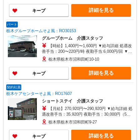
善手当は試用期間中(3ヶ月)は支給なし
詳細を見る
キープ
パート
栃木グループホームそよ風：RO30153
グループホーム 介護スタッフ
【時給】1,400円〜1,600円 ▼給与詳細 処遇改
善手当：200〜220円/時 夜勤手当:6,000円/回 ▼下
記別途支給 通勤手当 年末年始手当：380円/時 寸
栃木県栃木市沼和田町10-10
志あり：年2回（6月・12月） ※業績による ※処
遇改善手当は試用期間中(3ヶ月)は支給なし
詳細を見る
キープ
契約社員
栃木ケアセンターそよ風：RO17607
ショートステイ 介護スタッフ
【月給】270,920円〜290,920円 ▼給与詳細 処
遇改善手当：35,920円 夜勤手当：30,000円（5回
分） ※6回目以降は1回6,000円支給 ▼下記別途支
栃木県栃木市沼和田町9-27
給 通勤手当 年末年始手当：380円/時 寸志あり：
年2回（6月・12月） ※業績による 特別報酬：平
詳細を見る
キープ
均34.1万円（最高額135万円） ※2025年6月支給実