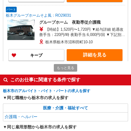
績 ※処遇改善手当は試用期間中(3ヶ月)は支給なし
パート
栃木グループホームそよ風：RO29031
グループホーム 夜勤専従介護職
【時給】1,520円〜1,720円 ▼給与詳細 処遇改
善手当：220円/時 夜勤手当:6,000円/回 ▼下記別途
支給 通勤手当 年末年始手当：380円/時 寸志あ
栃木県栃木市沼和田町10-10
り：年2回（6月・12月） ※業績による ※処遇改
善手当は試用期間中(3ヶ月)は支給なし
詳細を見る
キープ
もっと見る
派遣社員
株式会社kotrio /●UT-H-1733528
このお仕事に関連する条件で探す
栃木市｜ゆったりした職場で働きたい方〜病院
でシーツ交換など
栃木市のアルバイト・バイト・パートの求人を探す
時給1500円〜2125円 ＜日払い有/週払い有/交
同じ職種から栃木市の求人を探す
通費全支給(ガソリン代含む)＞
栃木市 ★面接なし
医療・介護・福祉すべて
介護職・ヘルパー
詳細を見る
キープ
同じ雇用形態から栃木市の求人を探す