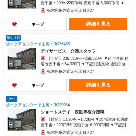
善手当：200〜220円/時 夜勤手当:6,000円/回 ▼下
記別途支給 通勤手当 年末年始手当：380円/時 寸
栃木県栃木市沼和田町9-27
志あり：年2回（6月・12月） ※業績による ※処
遇改善手当は試用期間中(3ヶ月)は支給なし
詳細を見る
キープ
契約社員
栃木ケアセンターそよ風：RO36456
デイサービス 介護スタッフ
【月給】239,320円〜259,320円 ▼給与詳細 処
遇改善手当：34,320円 ▼下記別途支給 通勤手当
年末年始手当：380円/時 寸志あり：年2回（6月・
栃木県栃木市沼和田町9-27
12月） ※業績による 特別報酬：平均33.8万円（最
高額130万円） ※2025年6月支給実績 ※処遇改善
詳細を見る
キープ
手当は試用期間中(3ヶ月)は支給なし
パート
栃木ケアセンターそよ風：RO29034
ショートステイ 夜勤専従介護職
【時給】1,520円〜1,720円 ▼給与詳細 処遇改
善手当：220円/時 夜勤手当:6,000円/回 ▼下記別途
支給 通勤手当 年末年始手当：380円/時 寸志あ
栃木県栃木市沼和田町9-27
り：年2回（6月・12月） ※業績による ※処遇改