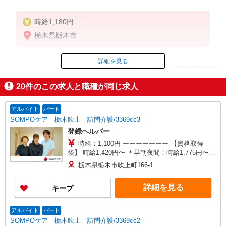
時給1,180円
★週払いOK（規定あり）
栃木県栃木市
※給与幅は経験・能力による
詳細を見る
ID：AE0527592252
20
件のこの求人と職種が同じ求人
掲載期間終了
アルバイト
パート
SOMPOケア 栃木吹上 訪問介護/3369cc3
登録ヘルパー
時給：1,100円 ーーーーーーー 【資格取得
後】 時給1,420円〜 ＊早朝夜間：時給1,775円〜
＊日曜祝日：時給1,720円〜 ーーーーーーー
栃木県栃木市吹上町166-1
詳細を見る
キープ
アルバイト
パート
SOMPOケア 栃木吹上 訪問介護/3369cc2