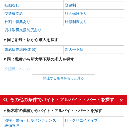
株式会社kotrio /●UT-H-2012199
転勤なし
登録制
栃木市｜未経験でも大丈夫◎研修が手厚い有料
交通費支給
社会保険あり
住宅の介護♪
社割・特典あり
研修制度あり
時給1500円〜2125円 ＜日払い有/週払い有/交
通費全支給(ガソリン代含む)＞
資格取得支援制度あり
栃木市 ＊最寄り駅：新栃木
同じ沿線・駅から求人を探す
詳細を見る
キープ
東武日光線(栃木県)
新大平下駅
同じ職種から新大平下駅の求人を探す
派遣社員
株式会社kotrio /●UT-H-1981041
介護職・ヘルパー
<栃木市>高時給&シフト柔軟でいいとこ取り♪
関連する条件をもっと見る
同じ雇用形態から新大平下駅の求人を探す
サ高住の補助STAFF
時給1500円〜2125円 ＜日払い有/週払い有/交
アルバイト
パート
通費全支給(ガソリン代含む)＞
派遣社員
栃木市 ＊最寄り駅：新栃木
その他の条件でバイト・アルバイト・パートを探す
同じ特徴から新大平下駅の求人を探す
栃木市の職種からバイト・アルバイト・パートを探す
詳細を見る
キープ
入社日応相談
履歴書不要
清掃・警備・ビルメンテナンス・
IT・クリエイティブ
派遣社員
Web面接OK
職場見学OKまたは説明会あり
設備管理