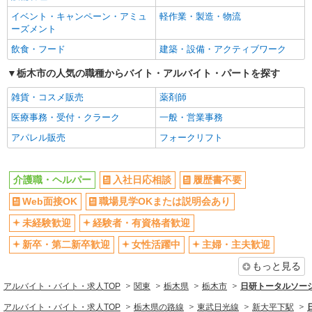
株式会社kotrio /●UT-H-2009868
未経験歓迎
経験者・有資格者歓迎
イベント・キャンペーン・アミュ
軽作業・製造・物流
毎日通うのが楽しみになる＊ホテルのような美
ーズメント
新卒・第二新卒歓迎
女性活躍中
しいサ高住のSTAFF
飲食・フード
建築・設備・アクティブワーク
時給1500円〜2125円 ＜日払い有/週払い有/交
主婦・主夫歓迎
フリーター歓迎
通費全支給(ガソリン代含む)＞
栃木市の人気の職種からバイト・アルバイト・パートを探す
学歴不問
ブランクOK
栃木市 ＊最寄り駅：新栃木
ミドル（40代～）活躍中
エルダー（50代～）活躍中
雑貨・コスメ販売
薬剤師
詳細を見る
キープ
シニア（60代～）活躍中
昇給あり
医療事務・受付・クラーク
一般・営業事務
週払い
週2～3日勤務OK
アパレル販売
フォークリフト
派遣社員
10時～勤務OK
16時前退社OK
株式会社kotrio /●UT-H-1907672
時間や曜日が選べる・シフト自由
栃木市*デイでの生活補助☆新たなスキルを身
深夜
介護職・ヘルパー
入社日応相談
履歴書不要
につけて長く働く♪
禁煙・分煙
残業ほぼなし
Web面接OK
職場見学OKまたは説明会あり
時給1500円〜2150円 ＜日払い有/週払い有/交
転勤なし
登録制
通費全支給(ガソリン代含む)＞
未経験歓迎
経験者・有資格者歓迎
交通費支給
栃木市 ★面接なし
社会保険あり
新卒・第二新卒歓迎
女性活躍中
主婦・主夫歓迎
社割・特典あり
研修制度あり
もっと見る
詳細を見る
キープ
資格取得支援制度あり
アルバイト・バイト・求人TOP
関東
栃木県
栃木市
日研トータルソー
派遣社員
同じ職種から求人を探す
アルバイト・バイト・求人TOP
栃木県の路線
東武日光線
新大平下駅