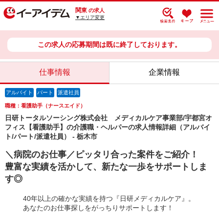
関東
の求人
▼エリア変更
この求人の応募期間は既に終了しております。
仕事情報
企業情報
アルバイト
パート
派遣社員
職種：看護助手（ナースエイド）
日研トータルソーシング株式会社 メディカルケア事業部/宇都宮オ
フィス【看護助手】の介護職・ヘルパーの求人情報詳細（アルバイ
ト/パート/派遣社員） - 栃木市
＼病院のお仕事／ピッタリ合った案件をご紹介！
豊富な実績を活かして、新たな一歩をサポートしま
す◎
40年以上の確かな実績を持つ『日研メディカルケア』。
あなたのお仕事探しをがっちりサポートします！