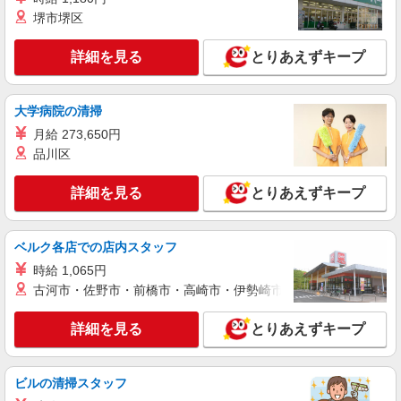
キープ
堺市堺区
アルバイト
パート
派遣社員
紹介予定派遣
詳細を見る
とりあえずキープ
日研トータルソーシング株式会社 メディカルケア事業部/宇都宮オフ
ィス
未経験・無資格OKの介護スタッフ
大学病院の清掃
時給1,300円〜1,400円 ★週払いOK（規定あ
り） ※給与幅は経験・能力による
月給 273,650円
品川区
栃木県栃木市 【最寄駅】東武日光線・東武宇
都宮線「新栃木駅」 ★勤務地は3000ヶ所以上★
自宅から通いやすいエリアなど、お好きな勤務地
詳細を見る
とりあえずキープ
をお選び下さい！！
詳細を見る
キープ
ベルク各店での店内スタッフ
派遣社員
株式会社kotrio /●UT-H-1870945
時給 1,065円
古河市・佐野市・前橋市・高崎市・伊勢崎市・太田市・館林市・
＼収入アップを全面サポート／小規模デイ
STAFF｜資格支援制度あり
詳細を見る
とりあえずキープ
時給1500円〜2125円 ＜日払い有/週払い有/交
通費全支給(ガソリン代含む)＞
栃木市 ◆来社不要
ビルの清掃スタッフ