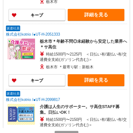
栃木市
詳細を見る
キープ
派遣社員
株式会社kotrio /●UT-H-2051333
栃木市＊年齢不問◎未経験から安定した業界へ
＊サ高住
時給1500円〜2125円 ＜日払い有/週払い有/交
通費全支給(ガソリン代含む)＞
栃木市 ＊最寄り駅：新栃木
詳細を見る
キープ
派遣社員
株式会社kotrio /●UT-H-2099817
介護は人生のサポーター。サ高住STAFF募
集。日払いOK！
時給1500円〜2150円 ＜日払い有/週払い有/交
通費全支給(ガソリン代含む)＞
栃木市 ＊最寄り駅：新栃木