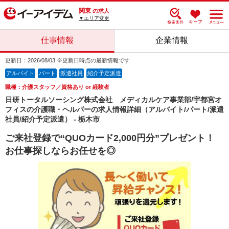
関東
の求人
▼エリア変更
仕事情報
企業情報
更新日：2026/08/03 ※更新日時点の最新情報です
アルバイト
パート
派遣社員
紹介予定派遣
職種：介護スタッフ／資格あり or 経験者
日研トータルソーシング株式会社 メディカルケア事業部/宇都宮オ
フィスの介護職・ヘルパーの求人情報詳細（アルバイト/パート/派遣
社員/紹介予定派遣） - 栃木市
ご来社登録で“QUOカード2,000円分”プレゼント！
お仕事探しならお任せを◎