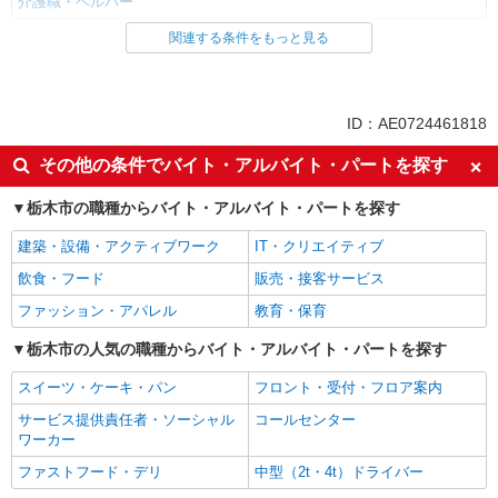
介護職・ヘルパー
関連する条件をもっと見る
同じ雇用形態から合戦場駅の求人を探す
アルバイト
パート
派遣社員
紹介予定派遣
ID：AE0724461818
同じ特徴から合戦場駅の求人を探す
その他の条件でバイト・アルバイト・パートを探す
入社日応相談
履歴書不要
栃木市の職種からバイト・アルバイト・パートを探す
Web面接OK
職場見学OKまたは説明会あり
建築・設備・アクティブワーク
IT・クリエイティブ
未経験歓迎
経験者・有資格者歓迎
飲食・フード
販売・接客サービス
新卒・第二新卒歓迎
女性活躍中
ファッション・アパレル
教育・保育
主婦・主夫歓迎
フリーター歓迎
学歴不問
栃木市の人気の職種からバイト・アルバイト・パートを探す
ブランクOK
ミドル（40代～）活躍中
エルダー（50代～）活躍中
スイーツ・ケーキ・パン
フロント・受付・フロア案内
シニア（60代～）活躍中
昇給あり
サービス提供責任者・ソーシャル
コールセンター
ワーカー
週払い
週2～3日勤務OK
ファストフード・デリ
中型（2t・4t）ドライバー
10時～勤務OK
16時前退社OK