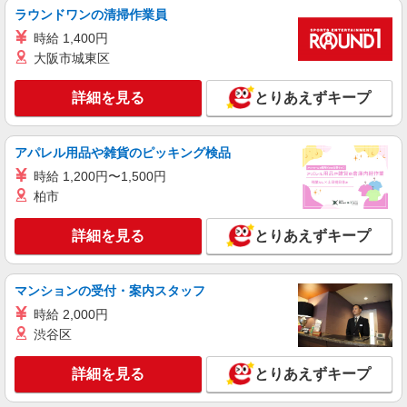
給与幅は経験・能力による ★週払いOK（規定あ
すいエリアなど、お好きな勤務地をお選び下さ
ラウンドワンの清掃作業員
り）
い！！
詳細を見る
キープ
時給 1,400円
大阪市城東区
派遣社員
（株）ウィルオブ・ワークCW 宇都宮支店/ms090101
詳細を見る
とりあえずキープ
夜勤専従
時給1500円 ◆前払い・日払い・週払いOK
アパレル用品や雑貨のピッキング検品
栃木県栃木市
時給 1,200円〜1,500円
柏市
詳細を見る
キープ
詳細を見る
とりあえずキープ
派遣社員
株式会社kotrio /●UT-H-1981041
<栃木市>高時給&シフト柔軟でいいとこ取り♪
マンションの受付・案内スタッフ
サ高住の補助STAFF
時給 2,000円
時給1500円〜2125円 ＜日払い有/週払い有/交
渋谷区
通費全支給(ガソリン代含む)＞
栃木市 ＊最寄り駅：新栃木
詳細を見る
とりあえずキープ
詳細を見る
キープ