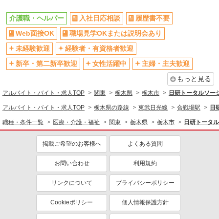
時間や曜日が選べる・シフト自由
深夜
介護職・ヘルパー
入社日応相談
履歴書不要
禁煙・分煙
残業ほぼなし
Web面接OK
職場見学OKまたは説明会あり
転勤なし
登録制
交通費支給
社会保険あり
未経験歓迎
経験者・有資格者歓迎
社割・特典あり
研修制度あり
新卒・第二新卒歓迎
女性活躍中
主婦・主夫歓迎
資格取得支援制度あり
もっと見る
同じ職種から求人を探す
アルバイト・バイト・求人TOP
関東
栃木県
栃木市
日研トータルソー
アルバイト・バイト・求人TOP
栃木県の路線
東武日光線
合戦場駅
日
医療・介護・福祉
職種・条件一覧
医療・介護・福祉
関東
栃木県
栃木市
日研トータル
介護職・ヘルパー
同じ特徴から求人を探す
掲載ご希望のお客様へ
よくある質問
未経験歓迎
ミドル（40代～）活躍中
お問い合わせ
利用規約
週2～3日勤務OK
深夜
リンクについて
プライバシーポリシー
交通費支給
社会保険あり
Cookieポリシー
個人情報保護方針