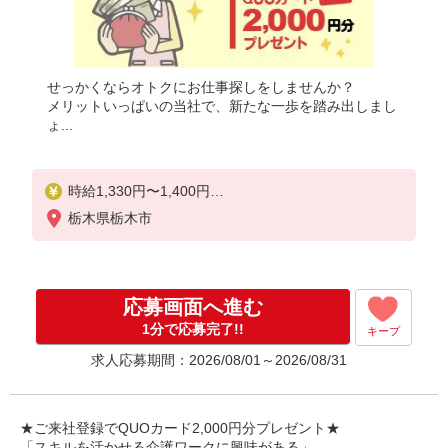
せっかくならオトクにお仕事探しをしませんか？
メリットいっぱいの当社で、新たな一歩を踏み出しまし
ょ...
時給1,330円〜1,400円
栃木県栃木市
◆無資格・経験者：時給1,330円〜
◆初任者研修・未経験：時給1,330円〜
◆初任者研修・経験者：時給1,350円〜
◆介護福祉士：時給1,400円〜
応募画面へ進む
※経験者は3ヶ月以上
1分で応募完了!!
キープ
※給与幅は経験・能力による
求人応募期間：2026/08/01～2026/08/31
★週払いOK（規定あり）
★ご来社登録でQUOカード2,000円分プレゼント★
「スキルを活かせる介護ワークに興味がある」