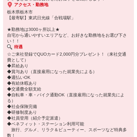
アクセス・勤務地
栃木県栃木市
【最寄駅】東武日光線「合戦場駅」
★勤務地は3000ヶ所以上★
自宅から通いやすいエリアなど、お好きな勤務地をお選び下さ
い！！
待遇
☆ご来社登録でQUOカード2,000円分プレゼント！（来社交通
費として）
◆昇給あり
◆賞与あり（直接雇用になった就業先による）
◆週払いOK
◆有給休暇あり
◆交通費全額支給
◆自転車・車・バイク通勤OK（直接雇用になった就業先によ
る）
◆社会保険完備
◆研修制度あり
◆社員登用（紹介予定派遣）
◆ベネフィット・ステーション利用可能
旅行、グルメ、リラク＆ビューティー、スポーツなど特典多
数！