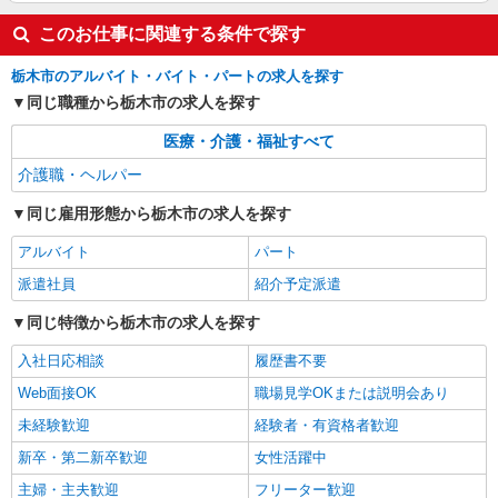
キープ
このお仕事に関連する条件で探す
アルバイト
パート
派遣社員
紹介予定派遣
日研トータルソーシング株式会社 メディカルケア事業部/宇都宮オフ
栃木市のアルバイト・バイト・パートの求人を探す
ィス
同じ職種から栃木市の求人を探す
未経験・無資格OKの介護スタッフ
医療・介護・福祉すべて
時給1,300円〜1,400円 ★週払いOK（規定あ
り） ※給与幅は経験・能力による
介護職・ヘルパー
栃木県栃木市 【最寄駅】東武日光線「静和
同じ雇用形態から栃木市の求人を探す
駅」 ★勤務地は3000ヶ所以上★ 自宅から通いや
すいエリアなど、お好きな勤務地をお選び下さ
アルバイト
パート
い！！
詳細を見る
キープ
派遣社員
紹介予定派遣
同じ特徴から栃木市の求人を探す
入社日応相談
履歴書不要
Web面接OK
職場見学OKまたは説明会あり
未経験歓迎
経験者・有資格者歓迎
新卒・第二新卒歓迎
女性活躍中
主婦・主夫歓迎
フリーター歓迎