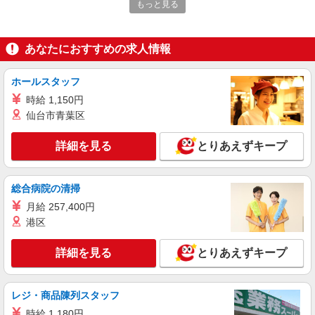
もっと見る
詳細を見る
キープ
あなたにおすすめの求人情報
派遣社員
（株）ウィルオブ・ワークCW 宇都宮支店/ms090101
ホールスタッフ
高齢者向け住宅staff
時給 1,150円
時給1500円 ◆前払い・日払い・週払いOK
仙台市青葉区
栃木県栃木市
詳細を見る
とりあえずキープ
詳細を見る
キープ
総合病院の清掃
派遣社員
株式会社kotrio /●UT-H-1876080
月給 257,400円
港区
デイサービスSTAFF｜面接なし！履歴書不
要！未経験＆無資格OK◎
詳細を見る
とりあえずキープ
時給1500円〜2125円 ＜日払い有/週払い有/交
通費全支給(ガソリン代含む)＞
栃木市 ◆来社不要
レジ・商品陳列スタッフ
時給 1,180円
詳細を見る