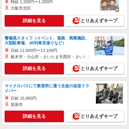
時給 1,200円〜1,200円
詳細を見る
キープ
大阪市北区
アルバイト
パート
派遣社員
紹介予定派遣
詳細を見る
とりあえずキープ
日研トータルソーシング株式会社 メディカルケア事業部/宇都宮オフ
ィス
未経験・無資格OKの介護スタッフ
警備員スタッフ（イベント、道路、商業施設、
時給1,300円〜1,400円 ★週払いOK（規定あ
大型駐車場、JR列車見張りなど）
り） ※給与幅は経験・能力による
日給 11,000円〜12,100円
栃木県栃木市 【最寄駅】東武日光線「静和
栃木市・小山市・さいたま市西区・さいたま市岩槻区・久喜市・
駅」 ★勤務地は3000ヶ所以上★ 自宅から通いや
すいエリアなど、お好きな勤務地をお選び下さ
詳細を見る
い！！
とりあえずキープ
詳細を見る
キープ
アルバイト
パート
派遣社員
紹介予定派遣
マイクロバスにて教習所に通う生徒の送迎ドラ
日研トータルソーシング株式会社 メディカルケア事業部/宇都宮オフ
イバー
ィス
日給 15,850円
介護スタッフ／資格あり or 経験者
箕面市
時給1,330円〜1,400円 ◆無資格・経験者：時
給1,330円〜 ◆初任者研修・未経験：時給1,330
詳細を見る
とりあえずキープ
円〜 ◆初任者研修・経験者：時給1,350円〜 ◆介
栃木県栃木市 【最寄駅】東武日光線「静和
護福祉士：時給1,400円〜 ※経験者は3ヶ月以上 ※
駅」 ★勤務地は3000ヶ所以上★ 自宅から通いや