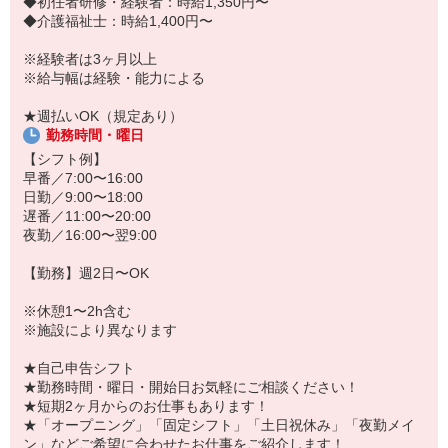
中！
◆初任者研修・経験者：時給1,350円〜
◆介護福祉士：時給1,400円〜
「こんな時だからこそ、しっかり稼いでおきたい！」
「すぐに働けるところはないかな…」
※経験者は3ヶ月以上
「しっかり稼げるアルバイトを探してる。」
※給与幅は経験・能力による
そんな方もぜひ！お気軽にご連絡ください♪
★週払いOK（規定あり）
勤務時間・曜日
【シフト例】
早番／7:00〜16:00
日勤／9:00〜18:00
遅番／11:00〜20:00
夜勤／16:00〜翌9:00
【勤務】週2日〜OK
※休憩1〜2h含む
※施設により異なります
★自己申告シフト
★勤務時間・曜日・開始日お気軽にご相談ください！
★短期2ヶ月からのお仕事もあります！
★「オープニング」「固定シフト」「土日祝休み」「夜勤メイ
ン」などご希望に合わせたお仕事をご紹介します！