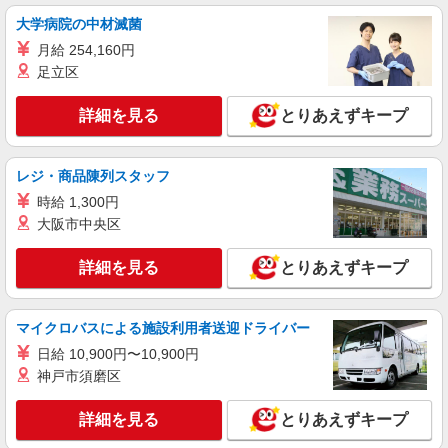
大学病院の中材滅菌
派遣社員
月給 254,160円
株式会社kotrio /●UT-H-1959412
足立区
栃木市｜リハビリ補助などのデイサービス
STAFF♪未経験OK
詳細を見る
とりあえずキープ
時給1500円〜2125円 ＜日払い有/週払い有/交
通費全支給(ガソリン代含む)＞
栃木市 ＊最寄り駅：新栃木
レジ・商品陳列スタッフ
時給 1,300円
詳細を見る
キープ
大阪市中央区
アルバイト
パート
派遣社員
紹介予定派遣
詳細を見る
とりあえずキープ
日研トータルソーシング株式会社 メディカルケア事業部/宇都宮オフ
ィス
介護スタッフ／資格あり or 経験者
マイクロバスによる施設利用者送迎ドライバー
時給1,330円〜1,400円 ◆無資格・経験者：時
日給 10,900円〜10,900円
給1,330円〜 ◆初任者研修・未経験：時給1,330
神戸市須磨区
円〜 ◆初任者研修・経験者：時給1,350円〜 ◆介
栃木県栃木市 【最寄駅】東武日光線「家中
護福祉士：時給1,400円〜 ※経験者は3ヶ月以上 ※
駅」 ★勤務地は3000ヶ所以上★ 自宅から通いや
給与幅は経験・能力による ★週払いOK（規定あ
詳細を見る
とりあえずキープ
すいエリアなど、お好きな勤務地をお選び下さ
り）
い！！
詳細を見る