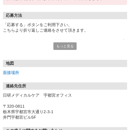
応募方法
「応募する」ボタンをご利用下さい。
こちらより折り返しご連絡をさせて頂きます。
★TEL登録、WEB登録OK！来社登録の場合はクオカード2000円プ
もっと見る
レゼント
・履歴書＆写真不要で登録OK
・職場見学することも可能です
地図
面接場所
連絡先住所
日研メディカルケア 宇都宮オフィス
〒320-0811
栃木県宇都宮市大通り2-3-1
井門宇都宮ビル5F