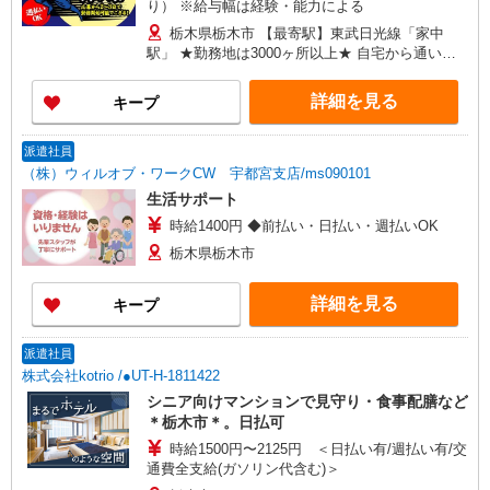
り） ※給与幅は経験・能力による
栃木県栃木市 【最寄駅】東武日光線「家中
駅」 ★勤務地は3000ヶ所以上★ 自宅から通いや
すいエリアなど、お好きな勤務地をお選び下さ
い！！
詳細を見る
キープ
派遣社員
（株）ウィルオブ・ワークCW 宇都宮支店/ms090101
生活サポート
時給1400円 ◆前払い・日払い・週払いOK
栃木県栃木市
詳細を見る
キープ
派遣社員
株式会社kotrio /●UT-H-1811422
シニア向けマンションで見守り・食事配膳など
＊栃木市＊。日払可
時給1500円〜2125円 ＜日払い有/週払い有/交
通費全支給(ガソリン代含む)＞