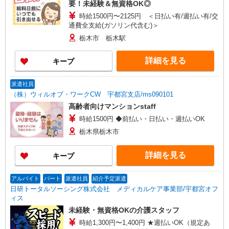
要！未経験＆無資格OK◎
時給1500円〜2125円 ＜日払い有/週払い有/交
通費全支給(ガソリン代含む)＞
栃木市 栃木駅
詳細を見る
キープ
派遣社員
（株）ウィルオブ・ワークCW 宇都宮支店/ms090101
高齢者向けマンションstaff
時給1500円 ◆前払い・日払い・週払いOK
栃木県栃木市
詳細を見る
キープ
アルバイト
パート
派遣社員
紹介予定派遣
日研トータルソーシング株式会社 メディカルケア事業部/宇都宮オフ
ィス
未経験・無資格OKの介護スタッフ
時給1,300円〜1,400円 ★週払いOK（規定あ