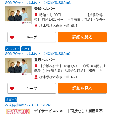
SOMPOケア 栃木吹上 訪問介護/3369cc3
登録ヘルパー
時給：1,100円 ーーーーーーー 【資格取得
後】 時給1,420円〜 ＊早朝夜間：時給1,775円〜
＊日曜祝日：時給1,720円〜 ーーーーーーー
栃木県栃木市吹上町166-1
詳細を見る
キープ
アルバイト
パート
SOMPOケア 栃木吹上 訪問介護/3369cc2
登録ヘルパー
【介護福祉士】 時給1,500円 ◎週20時間以上
勤務（社保加入者）の場合は時給1,520円 ＊早朝
夜間（〜8:00、18:00〜）：時給1,875円〜 ＊日曜
栃木県栃木市吹上町166-1
祝日：時給1,800円〜 【実務者研修・初任者研修
（ヘルパー1級・2級）】 時給1,420円 ◎週20時間
詳細を見る
キープ
以上勤務（社保加入者）の場合は時給1,440円 ＊
早朝夜間（〜8:00、18:00〜）：時給1,775円〜 ＊
日曜祝日：時給1,720円〜 ◎身体介助、生活援助
派遣社員
が同時給 ◎キャンセル手当：職務時給の60％支給
株式会社kotrio /●UT-H-1875248
デイサービスSTAFF｜面接なし！履歴書不