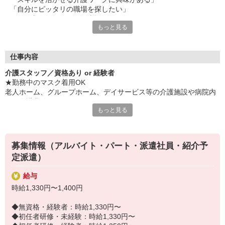
「自分にピッタリの職場を探したい」
そんな方はオトクにお仕事探しを始めるチャンス♪
もっと見る
■経験や知識、資格を活かしたい
■家の近くで働きたい
■すぐに働けるところを探している
仕事内容
■シフトや働き方を相談したい
介護スタッフ／資格あり or 経験者
などあなたにピッタリの職場をご紹介します◎
★勤務中のマスク着用OK
時間・曜日・開始日の相談OK。
老人ホーム、グループホーム、デイサービス等の介護施設や病院内
気軽に希望の条件などを聞かせてくださいね！
での介護業務をお願いします。
もっと見る
・食事や入浴のお手伝いなどの身体介護
・シーツ交換、ベッドメイクなどの環境整備
・薬やおしぼりの準備などのケア
募集情報（アルバイト・パート・派遣社員・紹介予
・体操や季節ごとのレクリエーション
定派遣）
・歩行、車椅子の介助
・見守り
給与
※施設により異なります
時給1,330円〜1,400円
★施設内は冷暖房完備！いつでも快適にお仕事できますよ！
20代・30代・40代・50代・60代、
◆無資格・経験者：時給1,330円〜
若手からミドル、中高年（エルダー）、シニア世代まで幅広く活躍
◆初任者研修・未経験：時給1,330円〜