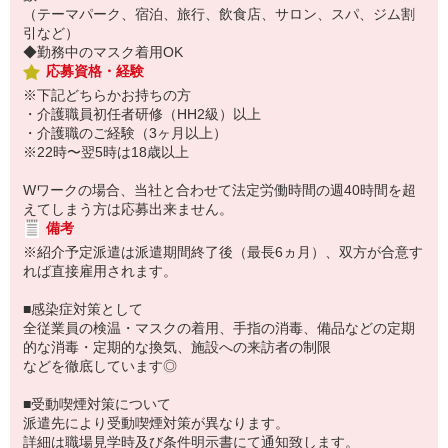
（テーマパーク、宿泊、旅行、飲食店、サロン、スパ、ジム割
引など）
◆勤務中のマスク着用OK
応募資格・経験
※下記どちらかお持ちの方
・介護職員初任者研修（HH2級）以上
・介護職のご経験（3ヶ月以上）
※22時〜翌5時は18歳以上
Wワークの場合、当社と合わせて法定労働時間の週40時間を超
えてしまう方は応募出来ません。
備考
※紹介予定派遣は派遣期間終了後（最長6ヵ月）、双方が合意す
れば直接雇用されます。
■感染症対策として
全従業員の検温・マスクの着用、手指の消毒、備品などの定期
的な消毒・定期的な換気、施設への来訪者の制限
などを徹底しています◎
■受動喫煙対策について
派遣先により受動喫煙対策が異なります。
詳細は職場見学時及び条件明示書にて通知致します。