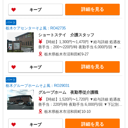
年2回（6月・12月） ※業績による 特別報酬：平
詳細を見る
キープ
均34.1万円（最高額135万円） ※2025年6月支給実
績 ※処遇改善手当は試用期間中(3ヶ月)は支給なし
パート
栃木ケアセンターそよ風：RO42735
ショートステイ 介護スタッフ
【時給】1,300円〜1,470円 ▼給与詳細 処遇改
善手当：200〜220円/時 夜勤手当:6,000円/回 ▼下
記別途支給 通勤手当 年末年始手当：380円/時 寸
栃木県栃木市沼和田町9-27
志あり：年2回（6月・12月） ※業績による ※処
遇改善手当は試用期間中(3ヶ月)は支給なし
詳細を見る
キープ
パート
栃木グループホームそよ風：RO29031
グループホーム 夜勤専従介護職
【時給】1,520円〜1,720円 ▼給与詳細 処遇改
善手当：220円/時 夜勤手当:6,000円/回 ▼下記別途
支給 通勤手当 年末年始手当：380円/時 寸志あ
栃木県栃木市沼和田町10-10
り：年2回（6月・12月） ※業績による ※処遇改
善手当は試用期間中(3ヶ月)は支給なし
詳細を見る
キープ