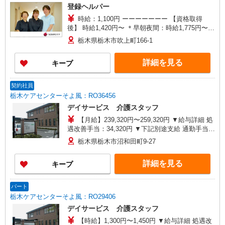
登録ヘルパー
時給：1,100円 ーーーーーーー 【資格取得
後】 時給1,420円〜 ＊早朝夜間：時給1,775円〜
＊日曜祝日：時給1,720円〜 ーーーーーーー
栃木県栃木市吹上町166-1
詳細を見る
キープ
契約社員
栃木ケアセンターそよ風：RO36456
デイサービス 介護スタッフ
【月給】239,320円〜259,320円 ▼給与詳細 処
遇改善手当：34,320円 ▼下記別途支給 通勤手当
年末年始手当：380円/時 寸志あり：年2回（6月・
栃木県栃木市沼和田町9-27
12月） ※業績による 特別報酬：平均33.8万円（最
高額130万円） ※2025年6月支給実績 ※処遇改善
詳細を見る
キープ
手当は試用期間中(3ヶ月)は支給なし
パート
栃木ケアセンターそよ風：RO29406
デイサービス 介護スタッフ
【時給】1,300円〜1,450円 ▼給与詳細 処遇改