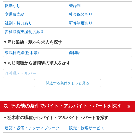
株式会社kotrio /●UT-H-1870945
転勤なし
登録制
＼収入アップを全面サポート／小規模デイ
交通費支給
社会保険あり
STAFF｜資格支援制度あり
社割・特典あり
研修制度あり
時給1500円〜2125円 ＜日払い有/週払い有/交
通費全支給(ガソリン代含む)＞
資格取得支援制度あり
栃木市 ◆来社不要
同じ沿線・駅から求人を探す
詳細を見る
キープ
東武日光線(栃木県)
藤岡駅
同じ職種から藤岡駅の求人を探す
派遣社員
株式会社kotrio /●UT-H-2009868
介護職・ヘルパー
毎日通うのが楽しみになる＊ホテルのような美
関連する条件をもっと見る
同じ雇用形態から藤岡駅の求人を探す
しいサ高住のSTAFF
時給1500円〜2125円 ＜日払い有/週払い有/交
アルバイト
パート
通費全支給(ガソリン代含む)＞
派遣社員
紹介予定派遣
栃木市 ＊最寄り駅：新栃木
その他の条件でバイト・アルバイト・パートを探す
同じ特徴から藤岡駅の求人を探す
栃木市の職種からバイト・アルバイト・パートを探す
詳細を見る
キープ
入社日応相談
履歴書不要
建築・設備・アクティブワーク
販売・接客サービス
派遣社員
Web面接OK
職場見学OKまたは説明会あり