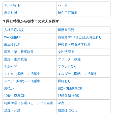
派遣社員
アルバイト
パート
株式会社kotrio /●UT-H-1876034
【栃木市】介護初心者集まれ！居心地のよいデ
派遣社員
紹介予定派遣
イサービス
同じ特徴から栃木市の求人を探す
時給1500円〜2125円 ＜日払い有/週払い有/交
通費全支給(ガソリン代含む)＞
入社日応相談
履歴書不要
栃木市//栃木駅の近く
Web面接OK
職場見学OKまたは説明会あり
未経験歓迎
経験者・有資格者歓迎
詳細を見る
キープ
新卒・第二新卒歓迎
女性活躍中
派遣社員
主婦・主夫歓迎
フリーター歓迎
株式会社kotrio /●UT-H-1733450
学歴不問
ブランクOK
栃木市のデイサービス/夕方には必ず帰れる人
気の職場♪
ミドル（40代～）活躍中
エルダー（50代～）活躍中
時給1500円〜2125円 ＜日払い有/週払い有/交
シニア（60代～）活躍中
昇給あり
通費全支給(ガソリン代含む)＞
週払い
週2～3日勤務OK
栃木市 ★面接なし
10時～勤務OK
16時前退社OK
詳細を見る
キープ
時間や曜日が選べる・シフト自由
深夜
禁煙・分煙
残業ほぼなし
派遣社員