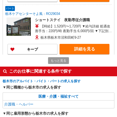
パート
栃木ケアセンターそよ風：RO29034
ショートステイ 夜勤専従介護職
【時給】1,520円〜1,720円 ▼給与詳細 処遇改
善手当：220円/時 夜勤手当:6,000円/回 ▼下記別途
支給 通勤手当 年末年始手当：380円/時 寸志あ
栃木県栃木市沼和田町9-27
り：年2回（6月・12月） ※業績による ※処遇改
善手当は試用期間中(3ヶ月)は支給なし
詳細を見る
キープ
もっと見る
派遣社員
株式会社kotrio /●UT-H-1816022
このお仕事に関連する条件で探す
[ 綺麗 ]高級シニアマンションで生活ケア/見守
りなど/栃木市
栃木市のアルバイト・バイト・パートの求人を探す
時給1500円〜2125円 ＜日払い有/週払い有/交
同じ職種から栃木市の求人を探す
通費全支給(ガソリン代含む)＞
栃木市//栃木駅の近く
医療・介護・福祉すべて
介護職・ヘルパー
詳細を見る
キープ
同じ雇用形態から栃木市の求人を探す