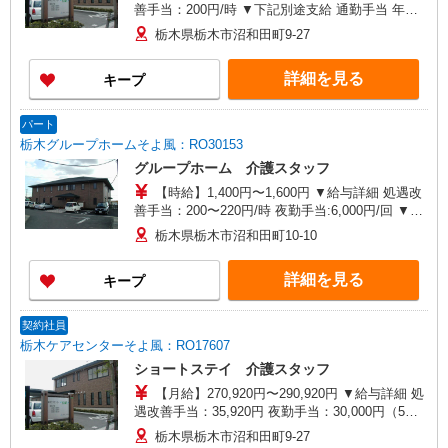
善手当：200円/時 ▼下記別途支給 通勤手当 年末
年始手当：380円/時 寸志あり：年2回（6月・12
栃木県栃木市沼和田町9-27
月） ※業績による ※処遇改善手当は試用期間中(3
ヶ月)は支給なし
詳細を見る
キープ
パート
栃木グループホームそよ風：RO30153
グループホーム 介護スタッフ
【時給】1,400円〜1,600円 ▼給与詳細 処遇改
善手当：200〜220円/時 夜勤手当:6,000円/回 ▼下
記別途支給 通勤手当 年末年始手当：380円/時 寸
栃木県栃木市沼和田町10-10
志あり：年2回（6月・12月） ※業績による ※処
遇改善手当は試用期間中(3ヶ月)は支給なし
詳細を見る
キープ
契約社員
栃木ケアセンターそよ風：RO17607
ショートステイ 介護スタッフ
【月給】270,920円〜290,920円 ▼給与詳細 処
遇改善手当：35,920円 夜勤手当：30,000円（5回
分） ※6回目以降は1回6,000円支給 ▼下記別途支
栃木県栃木市沼和田町9-27
給 通勤手当 年末年始手当：380円/時 寸志あり：