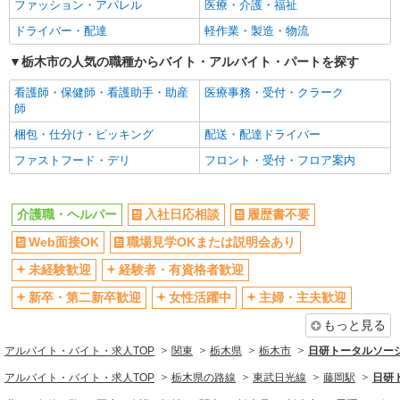
ファッション・アパレル
医療・介護・福祉
株式会社kotrio /●UT-H-1876080
未経験歓迎
経験者・有資格者歓迎
デイサービスSTAFF｜面接なし！履歴書不
ドライバー・配達
軽作業・製造・物流
新卒・第二新卒歓迎
女性活躍中
要！未経験＆無資格OK◎
栃木市の人気の職種からバイト・アルバイト・パートを探す
時給1500円〜2125円 ＜日払い有/週払い有/交
主婦・主夫歓迎
フリーター歓迎
通費全支給(ガソリン代含む)＞
看護師・保健師・看護助手・助産
医療事務・受付・クラーク
学歴不問
ブランクOK
栃木市 ◆来社不要
師
ミドル（40代～）活躍中
エルダー（50代～）活躍中
梱包・仕分け・ピッキング
配送・配達ドライバー
詳細を見る
キープ
シニア（60代～）活躍中
昇給あり
ファストフード・デリ
フロント・受付・フロア案内
週払い
週2～3日勤務OK
派遣社員
10時～勤務OK
16時前退社OK
株式会社kotrio /●UT-H-2066944
介護職・ヘルパー
入社日応相談
履歴書不要
時間や曜日が選べる・シフト自由
栃木市＊グループホームSTAFF＊経験不問◎
深夜
Web面接OK
職場見学OKまたは説明会あり
日収1.2万円も可
禁煙・分煙
残業ほぼなし
時給1500円〜2125円 ＜日払い有/週払い有/交
未経験歓迎
経験者・有資格者歓迎
転勤なし
登録制
通費全支給(ガソリン代含む)＞
新卒・第二新卒歓迎
女性活躍中
主婦・主夫歓迎
交通費支給
栃木市 ★面接なし
社会保険あり
もっと見る
社割・特典あり
研修制度あり
詳細を見る
キープ
アルバイト・バイト・求人TOP
関東
栃木県
栃木市
日研トータルソー
資格取得支援制度あり
アルバイト・バイト・求人TOP
栃木県の路線
東武日光線
藤岡駅
日研
派遣社員
同じ職種から求人を探す