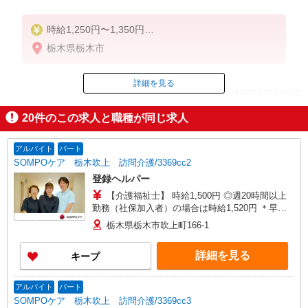
時給1,250円〜1,350円
★週払いOK（規定あり）
栃木県栃木市
※給与幅は経験・能力による
詳細を見る
ID：AE0526568659
20
件のこの求人と職種が同じ求人
掲載期間終了
アルバイト
パート
SOMPOケア 栃木吹上 訪問介護/3369cc2
登録ヘルパー
【介護福祉士】 時給1,500円 ◎週20時間以上
勤務（社保加入者）の場合は時給1,520円 ＊早朝
夜間（〜8:00、18:00〜）：時給1,875円〜 ＊日曜
栃木県栃木市吹上町166-1
祝日：時給1,800円〜 【実務者研修・初任者研修
（ヘルパー1級・2級）】 時給1,420円 ◎週20時間
詳細を見る
キープ
以上勤務（社保加入者）の場合は時給1,440円 ＊
早朝夜間（〜8:00、18:00〜）：時給1,775円〜 ＊
日曜祝日：時給1,720円〜 ◎身体介助、生活援助
アルバイト
パート
が同時給 ◎キャンセル手当：職務時給の60％支給
SOMPOケア 栃木吹上 訪問介護/3369cc3