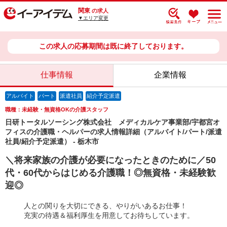
関東
の求人
▼エリア変更
この求人の応募期間は既に終了しております。
仕事情報
企業情報
アルバイト
パート
派遣社員
紹介予定派遣
職種：未経験・無資格OKの介護スタッフ
日研トータルソーシング株式会社 メディカルケア事業部/宇都宮オ
フィスの介護職・ヘルパーの求人情報詳細（アルバイト/パート/派遣
社員/紹介予定派遣） - 栃木市
＼将来家族の介護が必要になったときのために／50
代・60代からはじめる介護職！◎無資格・未経験歓
迎◎
人との関りを大切にできる、やりがいあるお仕事！
充実の待遇＆福利厚生を用意してお待ちしています。