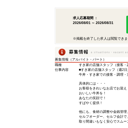
求人応募期間 ：
2026/08/01 ～ 2026/08/31
※掲載を終了した求人は閲覧できま
募集情報（アルバイト・パート）
職種
すき家の店舗スタッフ（接客・
仕事内容
■すき家の店舗スタッフ（週2日
牛丼・すき家での接客・調理・
具体的には・・・
お客様をきれいなお店でお迎え
おいしい牛丼を！
あなたの笑顔で！
すばやく提供！
他にも、食材の調整や金銭管理
セルフオーダー、セルフ会計で
取り間違いもなく安心でスムー