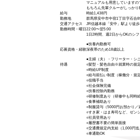
マニュアルも用意していますの
もちろん先輩クルーがしっかり
給与
時給1,438円
勤務地
群馬県安中市中宿1丁目字石合89
交通アクセス
JR信越本線「安中」駅より徒歩
勤務時間・曜日
22:00〜翌5:00
1日2時間、週2日からOKのシ
●扶養内勤務可
応募資格・経験
深夜帯のため18歳以上
●主婦（夫）・フリーター・シ
待遇
○髪型・髪色自由※就業時の規
○時給UP制度
○給与前払い制度（稼働分・規
○役職手当
○社会保険完備
○扶養控除内勤務
○研修制度あり（研修中も同時
○食事補助あり
○制服貸与（5000円お預かり
○すき家・はま寿司など、ゼン
○社員登用あり
○履歴書不要の簡単面接
○交通費規定内支給（1,000円
○車通勤OK