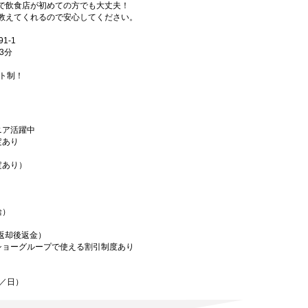
で飲食店が初めての方でも大丈夫！
教えてくれるので安心してください。
1-1
3分
フト制！
ニア活躍中
定あり
定あり）
給）
／返却後返金）
ショーグループで使える割引制度あり
迄／日）