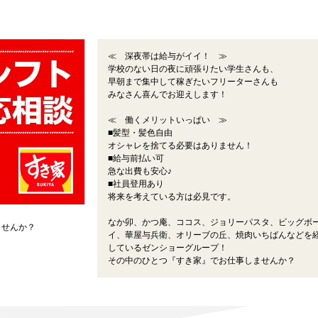
≪ 深夜帯は給与がイイ！ ≫
学校のない日の夜に頑張りたい学生さんも、
早朝まで集中して稼ぎたいフリーターさんも
みなさん喜んでお迎えします！
≪ 働くメリットいっぱい ≫
■髪型・髪色自由
オシャレを捨てる必要はありません！
■給与前払い可
急な出費も安心♪
■社員登用あり
将来を考えている方は必見です。
なか卯、かつ庵、ココス、ジョリーパスタ、ビッグボ
ませんか？
イ、華屋与兵衛、オリーブの丘、焼肉いちばんなどを
しているゼンショーグループ！
その中のひとつ『すき家』でお仕事しませんか？