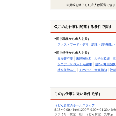
※掲載を終了した求人は閲覧できま
このお仕事に関連する条件で探す
同じ職種から求人を探す
ファストフード・デリ
調理・調理補助
同じ特徴から求人を探す
履歴書不要
未経験歓迎
大学生歓迎
主
シニア（60代～）活躍中
週2～3日勤務O
社会保険あり
まかない・食事補助
社割
このお仕事に近い条件で探す
うどん食堂のホールスタッフ
5:15〜9:00／時給1200円 9:00〜21:
ファミリー食堂 山田うどん食堂 安中店 （