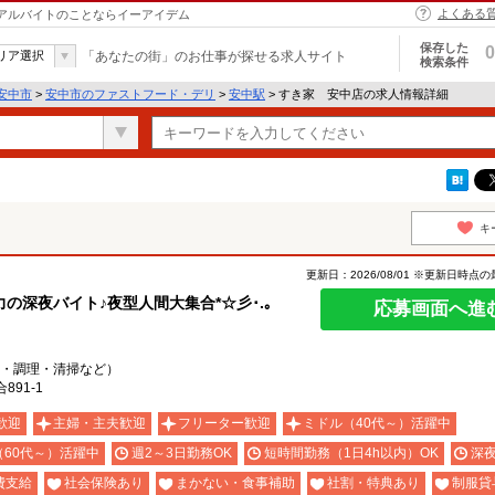
よくある
・アルバイトのことならイーアイデム
保存した
0
リア選択
「あなたの街」のお仕事が探せる求人サイト
検索条件
安中市
>
安中市のファストフード・デリ
>
安中駅
> すき家 安中店の求人情報詳細
キ
更新日：2026/08/01 ※更新日時点
深夜バイト♪夜型人間大集合*☆彡･.｡
応募画面へ進
・調理・清掃など）
91-1
歓迎
主婦・主夫歓迎
フリーター歓迎
ミドル（40代～）活躍中
（60代～）活躍中
週2～3日勤務OK
短時間勤務（1日4h以内）OK
深
費支給
社会保険あり
まかない・食事補助
社割・特典あり
制服貸