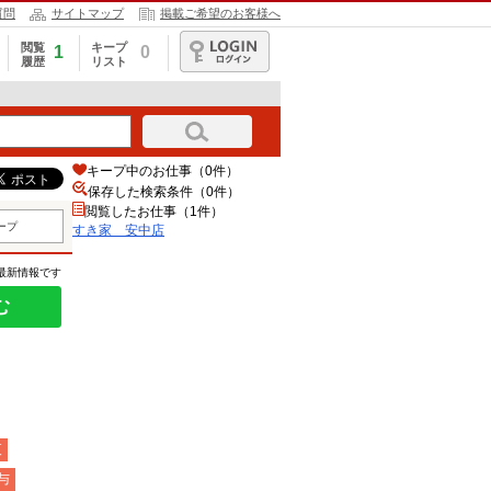
質問
サイトマップ
掲載ご希望のお客様へ
閲覧
キープ
1
0
履歴
リスト
ログイン
キープ中のお仕事（0件）
保存した検索条件（
0
件）
閲覧したお仕事（1件）
ープ
すき家 安中店
の最新情報です
む
夜
与