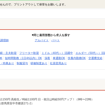
せんので、プリントアウトして保管をお願いします。
同じ雇用形態から求人を探す
・調理師
アルバイト
パート
婦・主夫歓迎
フリーター歓迎
ミドル（40代～）活躍中
エルダー（50代～）活
K
短時間勤務（1日4h以内）OK
深夜
車通勤OK
扶養内勤務OK
交通費支給
・特典あり
制服貸与
研修制度あり
社員登用あり
30／時給1150円 高校生／時給1100円 日・祝日は時給50円アップ！（9時〜22時）
群馬県安中市郷原271-2）