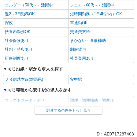
エルダー（50代～）活躍中
シニア（60代～）活躍中
週2～3日勤務OK
短時間勤務（1日4h以内）OK
深夜
車通勤OK
扶養内勤務OK
交通費支給
社会保険あり
まかない・食事補助
社割・特典あり
制服貸与
研修制度あり
社員登用あり
同じ沿線・駅から求人を探す
ＪＲ信越本線(群馬県)
安中駅
同じ職種から安中駅の求人を探す
ファストフード・デリ
調理・調理補助・調理師
関連する条件をもっと見る
同じ雇用形態から安中駅の求人を探す
アルバイト
パート
同じ特徴から安中駅の求人を探す
ID：AE0717287468