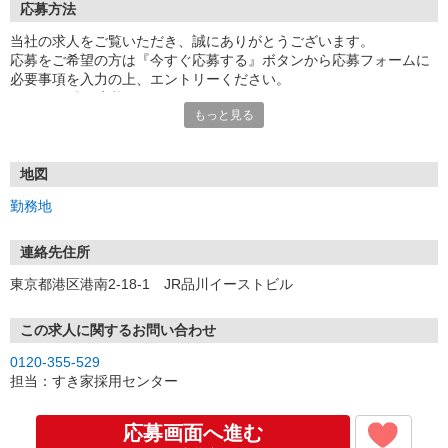
応募方法
当社の求人をご覧いただき、誠にありがとうございます。
応募をご希望の方は『今すぐ応募する』ボタンから応募フォームに
必要事項を入力の上、エントリーください。
☆★☆24時間応募OK！☆★☆
もっと見る
・・・お願い・・・
応募の際は、連絡先に「携帯電話のアドレス」や「携帯電話の番
号」など
地図
普段つながりやすい連絡先を入力してください。
勤務地
連絡先住所
東京都港区港南2-18-1 JR品川イーストビル
この求人に関するお問い合わせ
0120-355-529
担当：すき家採用センター
応募画面へ進む