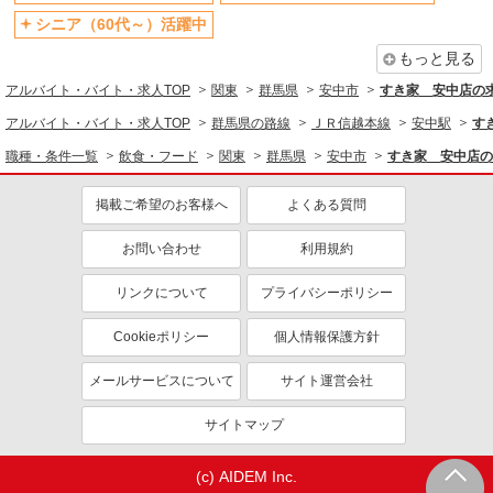
未経験歓迎
大学生歓迎
シニア（60代～）活躍中
ミドル（40代～）活躍中
週2～3日勤務OK
もっと見る
短時間勤務（1日4h以内）OK
深夜
アルバイト・バイト・求人TOP
関東
群馬県
安中市
すき家 安中店の
車通勤OK
扶養内勤務OK
アルバイト・バイト・求人TOP
群馬県の路線
ＪＲ信越本線
安中駅
す
交通費支給
社会保険あり
職種・条件一覧
飲食・フード
関東
群馬県
安中市
すき家 安中店の
まかない・食事補助
社員登用あり
掲載ご希望のお客様へ
よくある質問
お問い合わせ
利用規約
リンクについて
プライバシーポリシー
Cookieポリシー
個人情報保護方針
メールサービスについて
サイト運営会社
サイトマップ
(c) AIDEM Inc.