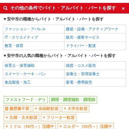
履歴書不要
未経験歓迎
その他の条件でバイト・アルバイト・パートを探す
大学生歓迎
主婦・主夫歓迎
安中市の職種からバイト・アルバイト・パートを探す
フリーター歓迎
ミドル（40代～）活躍中
ファッション・アパレル
建築・設備・アクティブワーク
エルダー（50代～）活躍中
シニア（60代～）活躍中
IT・クリエイティブ
販売・接客サービス
週2～3日勤務OK
短時間勤務（1日4h以内）OK
教育・保育
ドライバー・配達
深夜
車通勤OK
扶養内勤務OK
安中市の人気の職種からバイト・アルバイト・パートを探す
交通費支給
社会保険あり
まかない・食事補助
保育士・保育補助
雑貨・コスメ販売
社割・特典あり
制服貸与
スイーツ・ケーキ・パン
栄養士・管理栄養士
研修制度あり
社員登用あり
食品製造・加工
家電・携帯販売
同じ職種から求人を探す
ファストフード・デリ
調理・調理補助・調理師
飲食・フード
履歴書不要
未経験歓迎
大学生歓迎
ファストフード・デリ
調理・調理補助・調理師
主婦・主夫歓迎
フリーター歓迎
同じ特徴から求人を探す
ミドル（40代～）活躍中
エルダー（50代～）活躍中