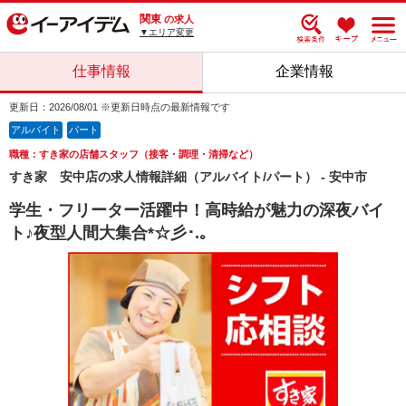
関東
の求人
▼エリア変更
仕事情報
企業情報
更新日：2026/08/01 ※更新日時点の最新情報です
アルバイト
パート
職種：すき家の店舗スタッフ（接客・調理・清掃など）
すき家 安中店の求人情報詳細（アルバイト/パート） - 安中市
学生・フリーター活躍中！高時給が魅力の深夜バイ
ト♪夜型人間大集合*☆彡･.｡