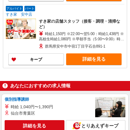
アルバイト
パート
すき家 安中店
すき家の店舗スタッフ（接客・調理・清掃な
ど）
時給1,150円 ※22:00〜翌5:00：時給1,438円 ※
高校生時給1,080円 ※早朝手当（5:00〜9:00）時給
＋150円
群馬県安中市中宿1丁目字石合891-1
詳細を見る
キープ
あなたにおすすめの求人情報
個別指導講師
時給 1,040円〜1,390円
仙台市青葉区
詳細を見る
とりあえずキープ