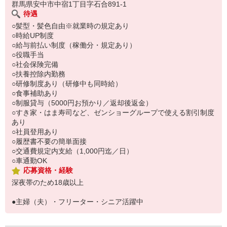
群馬県安中市中宿1丁目字石合891-1
待遇
○髪型・髪色自由※就業時の規定あり
○時給UP制度
○給与前払い制度（稼働分・規定あり）
○役職手当
○社会保険完備
○扶養控除内勤務
○研修制度あり（研修中も同時給）
○食事補助あり
○制服貸与（5000円お預かり／返却後返金）
○すき家・はま寿司など、ゼンショーグループで使える割引制度
あり
○社員登用あり
○履歴書不要の簡単面接
○交通費規定内支給（1,000円迄／日）
○車通勤OK
応募資格・経験
深夜帯のため18歳以上
●主婦（夫）・フリーター・シニア活躍中