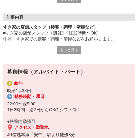
≪ 働くメリットいっぱい ≫
■髪型・髪色自由
オシャレを捨てる必要はありません！
仕事内容
■給与前払い可
すき家の店舗スタッフ（接客・調理・清掃など）
急な出費も安心♪
■すき家の店舗スタッフ（週2日／1日2時間〜OK）
■社員登用あり
牛丼・すき家での接客・調理・清掃などをお願いします。
将来を考えている方は必見です。
もっと見る
具体的には・・・
なか卯、かつ庵、ココス、ジョリーパスタ、ビッグボーイ、華屋
お客様をきれいなお店でお迎え！
与兵衛、オリーブの丘、焼肉いちばんなどを経営しているゼンシ
おいしい牛丼を！
ョーグループ！
あなたの笑顔で！
その中のひとつ『すき家』でお仕事しませんか？
募集情報（アルバイト・パート）
すばやく提供！
給与
他にも、食材の調整や金銭管理、新しく入社したクルーの研修など
時給1,438円
様々なお仕事があります。
勤務時間・曜日
セルフオーダー、セルフ会計で、現金の受け渡しはほとんどありま
せん。※一部店舗を除く
22:00〜翌5:00
取り間違いもなく安心でスムーズ♪
1日2時間、週2日からOKのシフト制！
マニュアルも用意していますので飲食店が初めての方でも大丈夫！
●扶養内勤務可
もちろん先輩クルーがしっかり教えてくれるので安心してくださ
アクセス・勤務地
い。
JR信越本線「安中」駅より徒歩3分