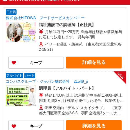
正社員
株式会社HITOWA フードサービスカンパニー
福祉施設での調理師【正社員】
月給24万円〜28万円 ※給与は経験や前職給与
に応じて決定します。 賞与年2回
イリーゼ蒲田・悠生苑 （東京都大田区北糀谷
2-15-21）
詳細を見る
キープ
NEW
アルバイト
パート
コンパスグループ・ジャパン株式会社 21549_p
調理員【アルバイト・パート】
時給1,400円以上 試用期間中 時給1,400円以上
(試用期間2ヶ月) 残業が発生した場合、残業代を1
分単位で別途支給します。
羽田空港内「デルタ スカイクラブ」 （東京
都大田区羽田空港2-6-5 羽田空港第3ターミナ
ル）
詳細を見る
キープ