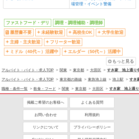
場管理・イベント警備
飲食・フード
ファストフード・デリ
調理・調理補助・調理師
ファストフード・デリ
調理・調理補助・調理師
同じ特徴から求人を探す
履歴書不要
未経験歓迎
高校生OK
大学生歓迎
未経験歓迎
高校生OK
主婦・主夫歓迎
フリーター歓迎
大学生歓迎
ミドル（40代～）活躍中
ミドル（40代～）活躍中
エルダー（50代～）活躍中
週2～3日勤務OK
短時間勤務（1日4h以内）OK
もっと見る
深夜
扶養内勤務OK
アルバイト・バイト・求人TOP
関東
東京都
大田区
すき家 池上通り
交通費支給
社会保険あり
アルバイト・バイト・求人TOP
東京都の路線
東急池上線
池上駅
すき
まかない・食事補助
社員登用あり
職種・条件一覧
飲食・フード
関東
東京都
大田区
すき家 池上通り
掲載ご希望のお客様へ
よくある質問
お問い合わせ
利用規約
リンクについて
プライバシーポリシー