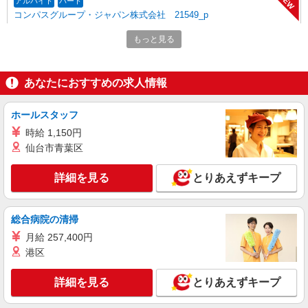
NEW
アルバイト
パート
コンパスグループ・ジャパン株式会社 21549_p
調理師【アルバイト・パート】
もっと見る
時給1,550円以上 試用期間中 時給1,550円以上
(試用期間2ヶ月) 残業が発生した場合、残業代を1
分単位で別途支給します。
羽田空港内「デルタ スカイクラブ」 （東京
あなたにおすすめの求人情報
都大田区羽田空港2-6-5 羽田空港第3ターミナ
ル）
ホールスタッフ
詳細を見る
キープ
時給 1,150円
NEW
仙台市青葉区
アルバイト
パート
コンパスグループ・ジャパン株式会社 39522_p
詳細を見る
とりあえずキープ
調理師【アルバイト・パート】
時給1,750円以上 試用期間中 時給1,750円以上
(試用期間2ヶ月) 残業が発生した場合、残業代を1
総合病院の清掃
分単位で別途支給します。
フェリオ多摩川 （東京都大田区多摩川2-8-
月給 257,400円
7）
港区
詳細を見る
キープ
詳細を見る
とりあえずキープ
NEW
アルバイト
パート