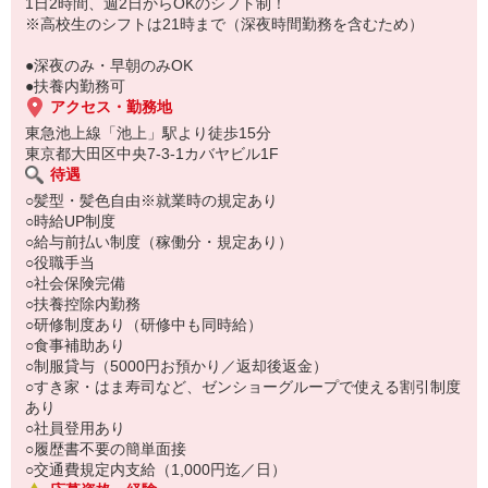
もちろん先輩クルーがしっかり教えてくれるので安心してくださ
1日2時間、週2日からOKのシフト制！
い。
※高校生のシフトは21時まで（深夜時間勤務を含むため）
●深夜のみ・早朝のみOK
●扶養内勤務可
アクセス・勤務地
東急池上線「池上」駅より徒歩15分
東京都大田区中央7-3-1カバヤビル1F
待遇
○髪型・髪色自由※就業時の規定あり
○時給UP制度
○給与前払い制度（稼働分・規定あり）
○役職手当
○社会保険完備
○扶養控除内勤務
○研修制度あり（研修中も同時給）
○食事補助あり
○制服貸与（5000円お預かり／返却後返金）
○すき家・はま寿司など、ゼンショーグループで使える割引制度
あり
○社員登用あり
○履歴書不要の簡単面接
○交通費規定内支給（1,000円迄／日）