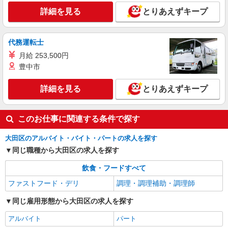
時給1,250円以上 試用期間中 時給1,250円以上
(試用期間2ヶ月) 残業が発生した場合、残業代を1
詳細を見る
とりあえずキープ
分単位で別途支給します。
グランダ大森山王 （東京都大田区山王1-40-
22）
代務運転士
詳細を見る
キープ
月給 253,500円
豊中市
NEW
アルバイト
パート
コンパスグループ・ジャパン株式会社 39306_p
詳細を見る
とりあえずキープ
調理師【アルバイト・パート】
時給1,600円以上 試用期間中 時給1,600円以上
このお仕事に関連する条件で探す
(試用期間2ヶ月) 残業が発生した場合、残業代を1
分単位で別途支給します。
グランダ多摩川・大田 （東京都大田区矢口2
大田区のアルバイト・バイト・パートの求人を探す
丁目8-10）
同じ職種から大田区の求人を探す
詳細を見る
キープ
飲食・フードすべて
ファストフード・デリ
調理・調理補助・調理師
同じ雇用形態から大田区の求人を探す
アルバイト
パート