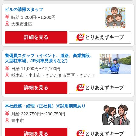
コンパスグループ・ジャパン株式会社 39275_p
調理師【アルバイト・パート】
ビルの清掃スタッフ
時給1,600円以上 試用期間中 時給1,600円以上
時給 1,200円〜1,200円
(試用期間2ヶ月) 残業が発生した場合、残業代を1
大阪市北区
分単位で別途支給します。
グランダ大森山王 （東京都大田区山王1-40-
22）
詳細を見る
とりあえずキープ
詳細を見る
キープ
警備員スタッフ（イベント、道路、商業施設、
NEW
大型駐車場、JR列車見張りなど）
アルバイト
パート
そんぽの家 東六郷
日給 11,000円〜12,100円
調理補助スタッフ
栃木市・小山市・さいたま市西区・さいたま市岩槻区・久喜市・
時給1290円〜1340円 ※経験等による ★希望収
入がありましたら、ご相談いただければ希望条件
詳細を見る
とりあえずキープ
に合うかの確認もいたします。 ★時間外手当別途
東京都大田区東六郷1丁目19-1
支給 ★上記金額は働きがい向上手当を含みます。
★働きがい向上手当※26年6月改定（地域により異
本社総務・経理（正社員）※試用期間あり
詳細を見る
キープ
なる） 社会保険加入者は更に＋50円
月給 222,750円〜230,750円
NEW
豊中市
正社員
コンパスグループ・ジャパン株式会社 21549_f
詳細を見る
とりあえずキープ
調理師【正社員】