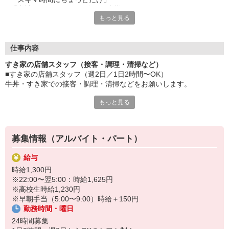
「家計に＋αするために多めに出勤」
もっと見る
など、自分らしく活躍できますよ。
≪ 働くメリットいっぱい ≫
■髪型・髪色自由
仕事内容
オシャレを捨てる必要はありません！
すき家の店舗スタッフ（接客・調理・清掃など）
■給与前払い可
■すき家の店舗スタッフ（週2日／1日2時間〜OK）
急な出費も安心♪
牛丼・すき家での接客・調理・清掃などをお願いします。
■社員登用あり
将来を考えている方は必見です。
もっと見る
具体的には・・・
お客様をきれいなお店でお迎え！
なか卯、かつ庵、ココス、ジョリーパスタ、ビッグボーイ、華屋
おいしい牛丼を！
与兵衛、オリーブの丘、焼肉いちばんなどを経営しているゼンシ
あなたの笑顔で！
ョーグループ！
募集情報（アルバイト・パート）
すばやく提供！
その中のひとつ『すき家』でお仕事しませんか？
給与
他にも、食材の調整や金銭管理、新しく入社したクルーの研修など
時給1,300円
様々なお仕事があります。
※22:00〜翌5:00：時給1,625円
セルフオーダー、セルフ会計で、現金の受け渡しはほとんどありま
※高校生時給1,230円
せん。※一部店舗を除く
※早朝手当（5:00〜9:00）時給＋150円
取り間違いもなく安心でスムーズ♪
勤務時間・曜日
マニュアルも用意していますので飲食店が初めての方でも大丈夫！
24時間募集