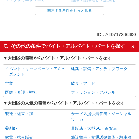
ファストフード・デリ
調理・調理補助・調理師
関連する条件をもっと見る
同じ雇用形態から池上駅の求人を探す
アルバイト
パート
同じ特徴から池上駅の求人を探す
ID：AE0717286300
履歴書不要
未経験歓迎
その他の条件でバイト・アルバイト・パートを探す
高校生OK
大学生歓迎
大田区の職種からバイト・アルバイト・パートを探す
主婦・主夫歓迎
フリーター歓迎
イベント・キャンペーン・アミュ
建築・設備・アクティブワーク
ミドル（40代～）活躍中
エルダー（50代～）活躍中
ーズメント
シニア（60代～）活躍中
週2～3日勤務OK
営業
飲食・フード
短時間勤務（1日4h以内）OK
深夜
医療・介護・福祉
ファッション・アパレル
扶養内勤務OK
交通費支給
大田区の人気の職種からバイト・アルバイト・パートを探す
社会保険あり
まかない・食事補助
製造・組立・加工
サービス提供責任者・ソーシャル
社割・特典あり
制服貸与
ワーカー
研修制度あり
社員登用あり
薬剤師
量販店・大型SC・百貨店
同じ職種から求人を探す
家電・携帯販売
施設警備・交通誘導警備・駐車輪