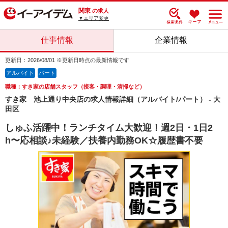
関東
の求人
▼エリア変更
仕事情報
企業情報
更新日：2026/08/01 ※更新日時点の最新情報です
アルバイト
パート
職種：すき家の店舗スタッフ（接客・調理・清掃など）
すき家 池上通り中央店の求人情報詳細（アルバイト/パート） - 大
田区
しゅふ活躍中！ランチタイム大歓迎！週2日・1日2
h〜応相談♪未経験／扶養内勤務OK☆履歴書不要