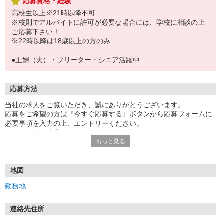
応募資格・経験
高校生以上※21時以降不可
※校則でアルバイトに許可が必要な場合には、学校に相談の上
ご応募下さい！
※22時以降は18歳以上の方のみ
●主婦（夫）・フリーター・シニア活躍中
応募方法
当社の求人をご覧いただき、誠にありがとうございます。
応募をご希望の方は『今すぐ応募する』ボタンから応募フォームに
必要事項を入力の上、エントリーください。
☆★☆24時間応募OK！☆★☆
もっと見る
・・・お願い・・・
応募の際は、連絡先に「携帯電話のアドレス」や「携帯電話の番
号」など
地図
普段つながりやすい連絡先を入力してください。
勤務地
連絡先住所