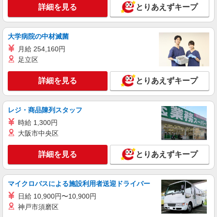
時給1,600円以上 試用期間中 時給1,600円以上
詳細を見る
とりあえずキープ
(試用期間2ヶ月) 残業が発生した場合、残業代を1
分単位で別途支給します。
グランダ西馬込 （東京都大田区南馬込5-42-
2）
大学病院の中材滅菌
月給 254,160円
詳細を見る
キープ
足立区
NEW
アルバイト
パート
詳細を見る
とりあえずキープ
コンパスグループ・ジャパン株式会社 39306_p
調理員【アルバイト・パート】
レジ・商品陳列スタッフ
時給1,500円以上 試用期間中 時給1,500円以上
(試用期間2ヶ月) 残業が発生した場合、残業代を1
時給 1,300円
分単位で別途支給します。
グランダ多摩川・大田 （東京都大田区矢口2
大阪市中央区
丁目8-10）
詳細を見る
とりあえずキープ
詳細を見る
キープ
NEW
マイクロバスによる施設利用者送迎ドライバー
アルバイト
パート
コンパスグループ・ジャパン株式会社 39275_p
日給 10,900円〜10,900円
調理補助【アルバイト・パート】
神戸市須磨区