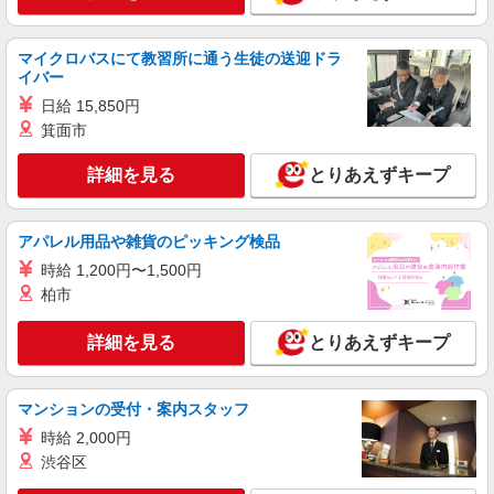
月給25万円〜30万円 試用期間中 月給25万円〜
30万円(試用期間3ヶ月) 残業が発生した場合、残業
マイクロバスにて教習所に通う生徒の送迎ドラ
代を1分単位で別途支給します。 ※給与は経験や
羽田空港内「デルタ スカイクラブ」 （東京
イバー
前職給与に応じて決定します。
都大田区羽田空港2-6-5 羽田空港第3ターミナ
日給 15,850円
ル）
箕面市
詳細を見る
キープ
詳細を見る
とりあえずキープ
NEW
正社員
コンパスグループ・ジャパン株式会社 21557_f
調理師【正社員】
アパレル用品や雑貨のピッキング検品
月給25万円〜32万円 試用期間中 月給25万円〜
時給 1,200円〜1,500円
32万円(試用期間3ヶ月) 残業が発生した場合、残業
柏市
代を1分単位で別途支給します。 ※給与は経験や
羽田グランドエール （東京都大田区羽田空港
前職給与に応じて決定します。
2丁目7番1号）
詳細を見る
とりあえずキープ
詳細を見る
キープ
マンションの受付・案内スタッフ
NEW
アルバイト
パート
時給 2,000円
コンパスグループ・ジャパン株式会社 39312_p
渋谷区
調理師【アルバイト・パート】