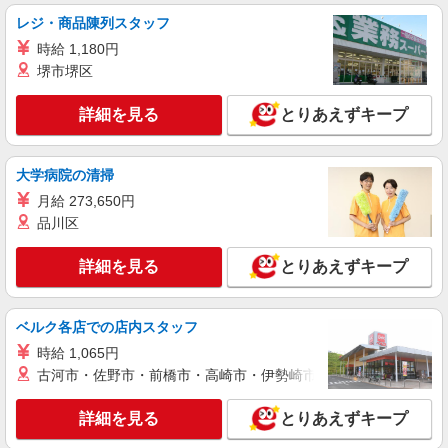
コンパスグループ・ジャパン株式会社 21549_p
レジ・商品陳列スタッフ
調理補助【アルバイト・パート】
時給 1,180円
時給1,400円以上 試用期間中 時給1,400円以上
堺市堺区
(試用期間2ヶ月) 残業が発生した場合、残業代を1
分単位で別途支給します。
羽田空港内「デルタ スカイクラブ」 （東京
詳細を見る
とりあえずキープ
都大田区羽田空港2-6-5 羽田空港第3ターミナ
ル）
詳細を見る
キープ
大学病院の清掃
月給 273,650円
NEW
正社員
品川区
コンパスグループ・ジャパン株式会社 21556_f
調理師【正社員】
詳細を見る
とりあえずキープ
月給28万円〜38万円 試用期間中 月給28万円〜
38万円(試用期間3ヶ月) 残業が発生した場合、残業
代を1分単位で別途支給します。 ※給与は経験や
羽田イルリストランテトーキョー （東京都大
ベルク各店での店内スタッフ
前職給与に応じて決定します。
田区羽田空港2丁目7番1号）
時給 1,065円
古河市・佐野市・前橋市・高崎市・伊勢崎市・太田市・館林市・
詳細を見る
キープ
詳細を見る
とりあえずキープ
NEW
アルバイト
パート