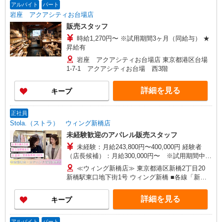
アルバイト
パート
岩座 アクアシティお台場店
販売スタッフ
時給1,270円〜 ※試用期間3ヶ月（同給与） ★
昇給有
岩座 アクアシティお台場店 東京都港区台場
1-7-1 アクアシティお台場 西3階
詳細を見る
キープ
正社員
Stola.（ストラ） ウィング新橋店
未経験歓迎のアパレル販売スタッフ
未経験：月給243,800円〜400,000円 経験者
（店長候補）：月給300,000円〜 ※試用期間中は
270,000円〜 ★固定残業手当：30,800円（月給に
≪ウィング新橋店≫ 東京都港区新橋2丁目20
含む） ※経験・能力考慮 ※固定残業時間は1ヶ月
新橋駅東口地下街1号 ウィング新橋 ■各線「新橋
あたり20時間、超過時は追加で残業手当支給 ※月
駅」より徒歩2分
3万円まで交通費支給 ※試用期間（2〜3ヶ月）も
詳細を見る
キープ
同条件 【手当】固定残業手当／資格手当／店舗職
制手当／住宅手当（実家外かつ賃貸の場合のみ別
途支給）※試用期間明けから支給／特別手当 ※手
アルバイト
パート