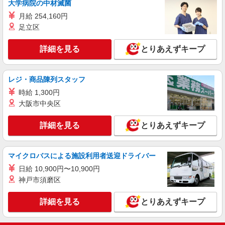
大学病院の中材滅菌
東京都港区台場1-6-1
月給 254,160円
詳細を見る
足立区
キープ
NEW
詳細を見る
とりあえずキープ
紹介予定派遣
株式会社パソナ・東京キャリアセンター/KT6001172285
販売スタッフ（ブランド・アパレル）/一般事
レジ・商品陳列スタッフ
務
時給 1,300円
時給2000円 ★交通費規定に基づき交通費支給
大阪市中央区
東京都港区（品川駅）
詳細を見る
とりあえずキープ
詳細を見る
キープ
NEW
派遣社員
マイクロバスによる施設利用者送迎ドライバー
株式会社パソナ・東京キャリアセンター/KT6001170709
日給 10,900円〜10,900円
販売スタッフ（ブランド・アパレル）/接客・
神戸市須磨区
ショールーム・カウンター
時給1720円 ＊経験により、ご相談可能です。
詳細を見る
とりあえずキープ
月収例：276000円 ★交通費規定に基づき交通費支
給
東京都港区（表参道駅）