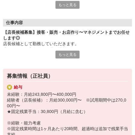
もっと見る
【結婚休暇の連休可】
5日連休の取得可能♪
【産休・育休取得率100％】
復帰後の時短勤務など生活環境に合わせた働き方もできます。こ
仕事内容
うした働き方がキャリアUPに影響する心配なし！
【店長候補募集】接客・販売・お店作り〜マネジメントまでお任せ
【ライブラリースペース（会社内）有】
します◎
様々な分野の本を常備！ショップスタッフの利用可能。
店長候補として勤務していただきます。
【1シーズン1〜2コーデ分支給（規定あり）】
店長としてお店全体の管理・運営をお任せします。
入社時期の影響なし！
もっと見る
スタッフの教育や予算・売上管理、在庫管理など、幅広い業務を担
当。
他にもメリットいっぱい♪
最初は本社営業スタッフがしっかりとフォローをしますので、ご安
■安定経営！続々新店OPEN
心ください！
■半月前に翌月のシフト完成
募集情報（正社員）
■入社特典有※配属による
＼オンライン会社説明会を実施します／
■50％の社員割引・制服無料支給有
給与
7/30（木）13：00 ／ 8/7（金）16：00
未経験：月給243,800円〜400,000円
経験者（店長候補）：月給300,000円〜 ※試用期間中は270,0
＼＊採用＊Instagramページ／
00円〜
https://www.instagram.com/aiia_recruit/
★固定残業手当：30,800円（月給に含む）
＼永年勤続表彰有／
※経験・能力考慮
◆勤続5年・15年の節目に社員の新たな挑戦を応援する制有。
※固定残業時間は1ヶ月あたり20時間、超過時は追加で残業手当
趣味・スキル習得など社員自身の成長につながる活動を応援しま
支給