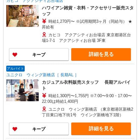
カヒコ アクアシティお台場店
ハワイアン雑貨・衣料・アクセサリー販売スタ
ッフ
時給1,270円〜 ※試用期間3ヶ月（同給与） ★
昇給有
カヒコ アクアシティお台場店 東京都港区台
場1-7-1 アクアシティお台場 3F東
詳細を見る
キープ
アルバイト
ユニクロ ウィング新橋店［ 長期AL ］
カジュアル衣料販売スタッフ 長期アルバイ
ト
時給1,300円〜1,755円 ※7:00〜9:00・17:00〜
22:00は時給1,400円
ユニクロ ウィング新橋店 （東京都港区新橋2
丁目東口地下街1号 ウイング新橋地下1階）
詳細を見る
キープ