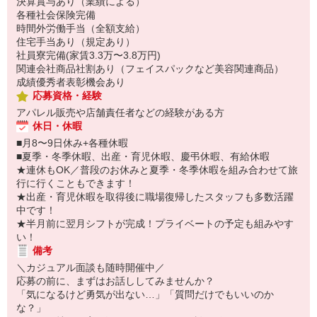
決算賞与あり（業績による）
各種社会保険完備
時間外労働手当（全額支給）
住宅手当あり（規定あり）
社員寮完備(家賃3.3万〜3.8万円)
関連会社商品社割あり（フェイスパックなど美容関連商品）
成績優秀者表彰機会あり
応募資格・経験
アパレル販売や店舗責任者などの経験がある方
休日・休暇
■月8〜9日休み+各種休暇
■夏季・冬季休暇、出産・育児休暇、慶弔休暇、有給休暇
★連休もOK／普段のお休みと夏季・冬季休暇を組み合わせて旅
行に行くこともできます！
★出産・育児休暇を取得後に職場復帰したスタッフも多数活躍
中です！
★半月前に翌月シフトが完成！プライベートの予定も組みやす
い！
備考
＼カジュアル面談も随時開催中／
応募の前に、まずはお話ししてみませんか？
「気になるけど勇気が出ない…」「質問だけでもいいのか
な？」