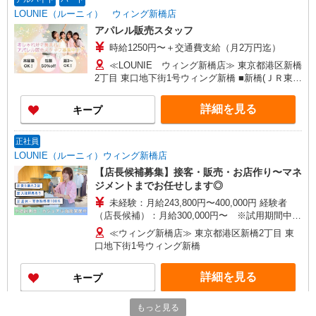
当の種類はエリアにより異なります。詳細は面接
LOUNIE（ルーニィ） ウィング新橋店
時にお尋ねください。 ＼入社３大特典キャンペー
アパレル販売スタッフ
ン実施中！／※詳細は備考欄にて
時給1250円〜＋交通費支給（月2万円迄）
≪LOUNIE ウィング新橋店≫ 東京都港区新橋
2丁目 東口地下街1号ウィング新橋 ■新橋(ＪＲ東海
道本線)日比谷口(約1分) ■新橋(ＪＲ山手線)日比谷
口(約1分) ■新橋(ＪＲ京浜東北線)日比谷口(約1分)
詳細を見る
キープ
正社員
LOUNIE（ルーニィ）ウィング新橋店
【店長候補募集】接客・販売・お店作り〜マネ
ジメントまでお任せします◎
未経験：月給243,800円〜400,000円 経験者
（店長候補）：月給300,000円〜 ※試用期間中は
270,000円〜 ★固定残業手当：30,800円（月給に
≪ウィング新橋店≫ 東京都港区新橋2丁目 東
含む） ※経験・能力考慮 ※固定残業時間は1ヶ月
口地下街1号ウィング新橋
あたり20時間、超過時は追加で残業手当支給 ※月
3万円まで交通費支給 ※試用期間（2〜3ヶ月）も
詳細を見る
キープ
同条件 【手当】固定残業手当／資格手当／店舗職
制手当／住宅手当（実家外かつ賃貸の場合のみ別
途支給）※試用期間明けから支給／特別手当 ※手
もっと見る
アルバイト
パート