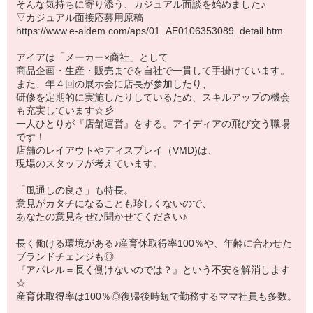
そんな気持ちに寄り添う、カジュアル面談を始めました♪
▽カジュアル面接応募用原稿
https://www.e-aidem.com/aps/01_AE0106353089_detail.htm
アイアは「メーカー×商社」として
商品企画・生産・販売までを自社で一貫して手掛けています。
また、年４回の展示会に店長が参加したり、
研修を定期的に実施したりしているため、スキルアップの機会
も充実しています☆彡
一人ひとりが『店舗運営』をする。アイディアの飛び交う職場
です！
店舗のレイアウトやディスプレイ（VMD)は、
現場のスタッフが考えています。
「風通しの良さ」も特長。
意見がカタチになることも珍しくないので、
あなたの意見をぜひ聞かせてください♪
長く働ける環境がある♪産育休取得率100％や、年齢に合わせた
ブランドチェンジも◎
『アパレル＝長く働けないのでは？』という不安を解消します
☆
産育休取得率は100％◎復帰後時短で勤務するママ社員も多数。