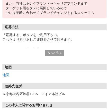
また、当社はヤングブランド〜キャリアブランドまで
ターゲット層をタテに展開しているので
中には年齢に合わせてブランドチェンジをするスタッフも。
応募方法
「応募する」ボタンをご利用下さい。
こちらより折り返しご連絡をさせて頂きます。
エントリー⇒面接⇒内定！
もっと見る
●即日内定も可
●一次面接はオンラインにて行います。
※お電話でのご応募もお待ちしております。
電話での応募の場合は「イーアイデムを見ました」とお伝えくださ
地図
い。
地図
連絡先住所
東京都渋谷区渋谷1-1-5 アイア本社ビル
この求人に関するお問い合わせ