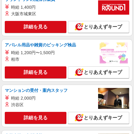
（特別）手当+他手当 一般職：10,000円
時給 1,400円
+地域手当10,000円 ※採用時に経験、適正を見て
東京都港区台場1-7-1 アクアシティお台場3
大阪市城東区
決定いたします。 ◆ 賞与年2回 ◆ 昇給あり （賞
Ｆ 3-Ａ
与、昇給については入社1年経過後より、 本人の
実績及び会社業績により変動します。） ◆ 研修中
詳細を見る
とりあえずキープ
詳細を見る
キープ
月給変動なし（6ヶ月） ◆ 報奨金制度(予算達成
時） 15000円〜（社内規定有） ◆交通費（月
上限3万円まで）
アルバイト
アパレル用品や雑貨のピッキング検品
RANDA
時給 1,200円〜1,500円
販売スタッフ
柏市
［アルバイト］時給1,230円
アトレ品川 〒108-0075 東京都港区港南2-18-
詳細を見る
とりあえずキープ
1
詳細を見る
キープ
マンションの受付・案内スタッフ
時給 2,000円
アルバイト
パート
契約社員
渋谷区
ビラボンストア デックス東京ビーチ店
接客・販売スタッフ
詳細を見る
とりあえずキープ
［アルバイト・パート・契約社員］時給1,230
円〜 ※試用期間3カ月あり：同給与