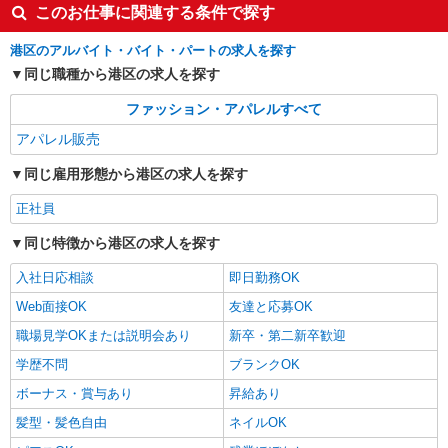
このお仕事に関連する条件で探す
詳細を見る
キープ
港区のアルバイト・バイト・パートの求人を探す
NEW
派遣社員
同じ職種から港区の求人を探す
株式会社パソナ・東京キャリアセンター/KT600117070901
ファッション・アパレルすべて
販売スタッフ（ブランド・アパレル）/接客・
ショールーム・カウンター
アパレル販売
時給1720円 ＊経験により、ご相談可能です。
同じ雇用形態から港区の求人を探す
月収例：276000円 ★交通費規定に基づき交通費支
給
東京都港区（表参道駅）
正社員
同じ特徴から港区の求人を探す
詳細を見る
キープ
入社日応相談
即日勤務OK
Web面接OK
友達と応募OK
職場見学OKまたは説明会あり
新卒・第二新卒歓迎
学歴不問
ブランクOK
ボーナス・賞与あり
昇給あり
髪型・髪色自由
ネイルOK