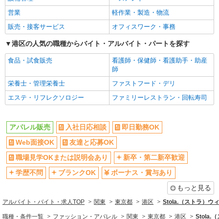
営業
軽作業・製造・物流
販売・接客サービス
オフィスワーク・事務
港区の人気の職種からバイト・アルバイト・パートを探す
食品・試食販売
看護師・保健師・看護助手・助産
師
栄養士・管理栄養士
ファストフード・デリ
エステ・リフレクソロジー
ファミリーレストラン・回転寿司
アパレル販売
入社日応相談
即日勤務OK
Web面接OK
友達と応募OK
職場見学OKまたは説明会あり
新卒・第二新卒歓迎
学歴不問
ブランクOK
ボーナス・賞与あり
もっと見る
アルバイト・バイト・求人TOP
関東
東京都
港区
Stola.（ストラ）
職種・条件一覧
ファッション・アパレル
関東
東京都
港区
Stol