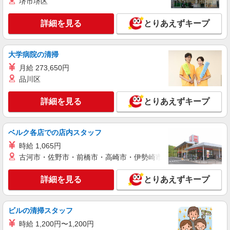
Stola.（ストラ） ウィング新橋店
堺市堺区
時にお尋ねください。
アパレル販売スタッフ
詳細を見る
とりあえずキープ
時給1250円〜＋交通費支給（月2万円迄）
≪Stola.ウィング新橋店≫ 東京都港区新橋2丁
目20 新橋駅東口地下街1号 ウィング新橋 ■JR新
大学病院の清掃
橋駅 徒歩0分、地下鉄都営浅草線・東京メトロ
新橋駅 徒歩2分
月給 273,650円
詳細を見る
キープ
品川区
正社員
詳細を見る
とりあえずキープ
LOUNIE（ルーニィ） ウィング高輪店
未経験歓迎のアパレル販売スタッフ
未経験：月給243,800円〜400,000円 経験者
ベルク各店での店内スタッフ
（店長候補）：月給300,000円〜 ※試用期間中は
時給 1,065円
270,000円〜 ★固定残業手当：30,800円（月給に
≪ウィング高輪店≫ 東京都港区高輪4-10-18
含む） ※経験・能力考慮 ※固定残業時間は1ヶ月
古河市・佐野市・前橋市・高崎市・伊勢崎市・太田市・館林市・
京急ショッピングプラザウィング高輪WEST-1 2F
あたり20時間、超過時は追加で残業手当支給 ※月
■各線「品川駅」より徒歩5分
3万円まで交通費支給 ※試用期間（2〜3ヶ月）も
詳細を見る
とりあえずキープ
詳細を見る
キープ
同条件 【手当】固定残業手当／資格手当／店舗職
制手当／住宅手当（実家外かつ賃貸の場合のみ別
途支給）※試用期間明けから支給／特別手当 ※手
正社員
ビルの清掃スタッフ
当の種類はエリアにより異なります。詳細は面接
LOUNIE（ルーニィ）ウィング新橋店
時にお尋ねください。 ＼入社３大特典キャンペー
時給 1,200円〜1,200円
未経験歓迎のアパレル販売スタッフ