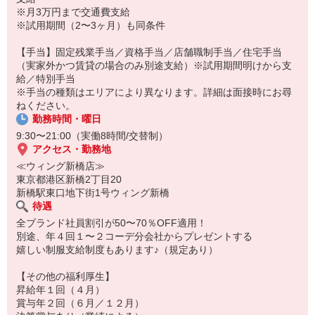
す。
※月3万円まで交通費支給
◆海外研修実施（2025年度）
※試用期間（2〜3ヶ月）も同条件
ショップスタッフとして10年以上勤務する社員対象。
特別な体験を後押しする支援金を支給します。
【手当】固定残業手当／資格手当／店舗職制手当／住宅手当
※今年は韓国に行きました
（実家外かつ賃貸の場合のみ別途支給）※試用期間明けから支
給／特別手当
※手当の種類はエリアにより異なります。詳細は面接時にお尋
ねください。
勤務時間・曜日
9:30〜21:00（実働8時間/交替制）
アクセス・勤務地
≪ウィング新橋店≫
東京都港区新橋2丁目20
新橋駅東口地下街1号ウィング新橋
待遇
全ブランド社員割引が50〜70％OFF適用！
別途、年４回１〜２コーデ分会社からプレゼントする
嬉しい制服支給制度もあります♪（規定あり）
【その他の福利厚生】
昇給年１回（４月）
賞与年２回（６月／１２月）