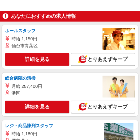
当の種類はエリアにより異なります。詳細は面接
LOUNIE（ルーニィ） ウィング高輪店
時にお尋ねください。
アパレル販売スタッフ
あなたにおすすめの求人情報
時給1250円〜＋交通費支給（月2万円迄）
≪LOUNIE ウィング高輪店≫ 東京都港区高輪
ホールスタッフ
4-10-18 京急ショッピングプラザウィング高輪
WEST-1 2F ■品川(ＪＲ山手線)高輪口(約5分) ■品
時給 1,150円
川(ＪＲ東海道新幹線)高輪口(約5分) ■品川(京急本
詳細を見る
仙台市青葉区
キープ
線)高輪口(約5分)
詳細を見る
とりあえずキープ
正社員
LOUNIE（ルーニィ）ウィング高輪店
【店長候補募集】接客・販売・お店作り〜マネ
総合病院の清掃
ジメントまでお任せします◎
月給 257,400円
未経験：月給243,800円〜400,000円 経験者
（店長候補）：月給300,000円〜 ※試用期間中は
港区
270,000円〜 ★固定残業手当：30,800円（月給に
≪ウィング高輪店≫ 東京都港区高輪4-10-18京
含む） ※経験・能力考慮 ※固定残業時間は1ヶ月
急ショッピングプラザウィング高輪WEST-1 2F
詳細を見る
とりあえずキープ
あたり20時間、超過時は追加で残業手当支給 ※月
3万円まで交通費支給 ※試用期間（2〜3ヶ月）も
詳細を見る
キープ
同条件 【手当】固定残業手当／資格手当／店舗職
レジ・商品陳列スタッフ
制手当／住宅手当（実家外かつ賃貸の場合のみ別
途支給）※試用期間明けから支給／特別手当 ※手
時給 1,180円
アルバイト
パート
当の種類はエリアにより異なります。詳細は面接