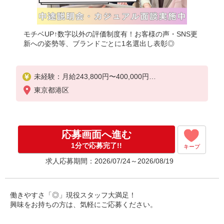
モチベUP↑数字以外の評価制度有！お客様の声・SNS更
新への姿勢等、ブランドごとに1名選出し表彰◎
未経験：月給243,800円〜400,000円
経験者（店長候補）：月給300,000円〜 ※試用期間
東京都港区
中は270,000円〜
★固定残業手当：30,800円（月給に含む）
※経験・能力考慮
応募画面へ進む
※固定残業時間は1ヶ月あたり20時間、超過時は追加
で残業手当支給
1分で応募完了!!
キープ
※月3万円まで交通費支給
求人応募期間：2026/07/24～2026/08/19
※試用期間（2〜3ヶ月）も同条件
【手当】固定残業手当／資格手当／店舗職制手当／
住宅手当（実家外かつ賃貸の場合のみ別途支給）※
働きやすさ「◎」現役スタッフ大満足！
試用期間明けから支給／特別手当
興味をお持ちの方は、気軽にご応募ください。
※手当の種類はエリアにより異なります。詳細は面
接時にお尋ねください。
☆☆☆ポイント☆☆☆