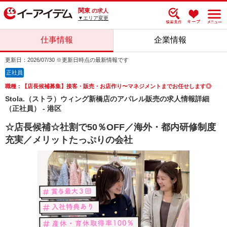
関東
の求人
▼エリア変更
仕事情報
企業情報
更新日：2026/07/30 ※更新日時点の最新情報です
正社員
職種：【店長候補募集】接客・販売・お店作り〜マネジメントまでお任せします◎
Stola.（ストラ）ウィング新橋店のアパレル販売の求人情報詳細
（正社員） - 港区
☆店長候補☆社割で50％OFF／海外・都内研修制度
充実／メリットたっぷりの会社