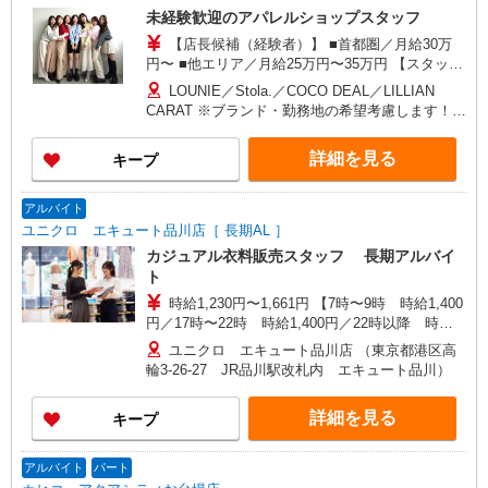
未経験歓迎のアパレルショップスタッフ
【店長候補（経験者）】 ■首都圏／月給30万
円〜 ■他エリア／月給25万円〜35万円 【スタッ
フ】 ■首都圏／月給24万3,800円〜40万円 ■大阪／
LOUNIE／Stola.／COCO DEAL／LILLIAN
月給23万3,500円〜35万円 ■京都、兵庫、愛知、岐
CARAT ※ブランド・勤務地の希望考慮します！※
阜、福岡／月給22万7,800円〜35万円 ■他エリア／
転勤なし 更に東京、神奈川、千葉、埼玉、北海
月給22万2,100円〜35万円 固定残業手当含む（1ヶ
道、宮城（仙台）、愛知、岐阜、大阪、兵庫、京
詳細を見る
キープ
月あたり20時間）※超過時は追加支給 首都圏エリ
都、和歌山、岡山、広島、愛媛、福岡、長崎、宮
ア：30,800円 大阪：29,500円 京都、兵庫、愛知、
崎、熊本などの各店舗で募集しています。
岐阜、福岡：28,800円 他：28,100円 ※経験・能力
【COCO DEAL】 札幌PARCO店 ルミネ新宿
アルバイト
考慮 ※試用期間3ヶ月も同条件（首都圏：店長候
LUMINE2店／ルミネ池袋店／ルミネ横浜／ルミネ
ユニクロ エキュート品川店［ 長期AL ］
補は月給27万円〜）
大宮店／ルミネ有楽町店 ルミネ立川店／ルミネ町
カジュアル衣料販売スタッフ 長期アルバイ
田店／池袋PARCO店／東京スカイツリータウン・
ト
ソラマチ店 イクスピアリ店／イオンレイクタウン
時給1,230円〜1,661円 【7時〜9時 時給1,400
店／ジョイナス店／テラスモール湘南店 タカシマ
円／17時〜22時 時給1,400円／22時以降 時給
ヤ ゲートタワーモール店／イオンモール各務原イ
1,661円】
ンター店／イオン大高SC店 なんばCITY店／天王
ユニクロ エキュート品川店 （東京都港区高
寺MIO店／阪神梅田本店／京都ポルタ店／阪急西
輪3-26-27 JR品川駅改札内 エキュート品川）
宮ガーデンズ店 ルクアイーレ大阪店／岡山一番街
店／ミナモア広島店／博多阪急店／天神ソラリア
詳細を見る
キープ
プラザ店 ▽他、詳しくは備考をご参照ください。
アルバイト
パート