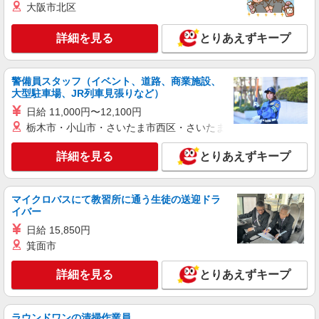
ン実施中！／※詳細は備考欄にて
大阪市北区
未経験：月給243,800円〜400,000円 経験者
（店長候補）：月給300,000円〜 ※試用期間中は
詳細を見る
とりあえずキープ
270,000円〜 ★固定残業手当：30,800円（月給に
≪ウィング新橋店≫ 東京都港区新橋２丁目東
含む） ※経験・能力考慮 ※固定残業時間は1ヶ月
口地下街１号ウィング新橋 ■JR「新橋駅」より直
あたり20時間、超過時は追加で残業手当支給 ※月
結 地下鉄都営浅草線・東京メトロ「新橋駅」よ
3万円まで交通費支給 ※試用期間（2〜3ヶ月）も
警備員スタッフ（イベント、道路、商業施設、
り徒歩2分
詳細を見る
キープ
同条件 【手当】固定残業手当／資格手当／店舗職
大型駐車場、JR列車見張りなど）
制手当／住宅手当（実家外かつ賃貸の場合のみ別
日給 11,000円〜12,100円
途支給）※試用期間明けから支給／特別手当 ※手
アルバイト
パート
栃木市・小山市・さいたま市西区・さいたま市岩槻区・久喜市・
当の種類はエリアにより異なります。詳細は面接
西松屋 デックス東京ビーチ店
時にお尋ねください。 ＼入社３大特典キャンペー
販売スタッフ
詳細を見る
とりあえずキープ
ン実施中！／※詳細は備考欄にて
［アルバイト・パート］時給1,450円〜
デックス東京ビーチ 東京都港区台場1-6-1 お
マイクロバスにて教習所に通う生徒の送迎ドラ
台場デックス4階
イバー
日給 15,850円
詳細を見る
キープ
箕面市
正社員
詳細を見る
とりあえずキープ
STONE MARKET(ストーンマーケット) アクアシティお台場店
アパレル雑貨の販売スタッフ
■月給 21万円以上 基本給 190，000円+役職
ラウンドワンの清掃作業員