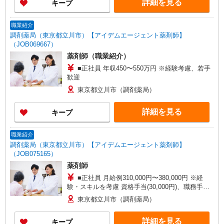
詳細を見る
キープ
職業紹介
調剤薬局（東京都立川市）【アイデムエージェント薬剤師】
（JOB069667）
薬剤師（職業紹介）
■正社員 年収450〜550万円 ※経験考慮、若手
歓迎
東京都立川市（調剤薬局）
詳細を見る
キープ
職業紹介
調剤薬局（東京都立川市）【アイデムエージェント薬剤師】
（JOB075165）
薬剤師
■正社員 月給例310,000円〜380,000円 ※経
験・スキルを考慮 資格手当(30,000円)、職務手当
(50,000円〜100,000円)、扶養手当、通勤手当(実
東京都立川市（調剤薬局）
費、上限なし。バス代のみ上限10,000円)、駐車場
手当(5,000円)、携帯対応手当(10,000円)、特別資
詳細を見る
キープ
格手当(5,000円〜30,000円)、研修手当(常勤は最大