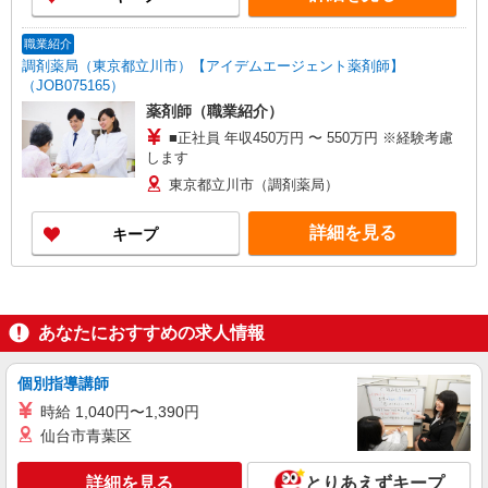
50,000円。パートは勤務時間に応じて支給) ※薬剤
師資格、調剤経験者、車の運転出来る方歓迎
職業紹介
調剤薬局（東京都立川市）【アイデムエージェント薬剤師】
（JOB075165）
薬剤師（職業紹介）
■正社員 年収450万円 〜 550万円 ※経験考慮
します
東京都立川市（調剤薬局）
詳細を見る
キープ
あなたにおすすめの求人情報
個別指導講師
時給 1,040円〜1,390円
仙台市青葉区
詳細を見る
とりあえずキープ