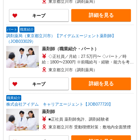
東京都立川市（調剤薬局）
可）
詳細を見る
キープ
パート
職業紹介
調剤薬局（東京都立川市）【アイデムエージェント薬剤師】
（JOB033029）
薬剤師（職業紹介・パート）
◇正社員／月給：27.5万円〜 ◇パート／時
給：1800〜2300円 ※前職給与・経験・能力を考慮
し決定します。
東京都立川市（調剤薬局）
詳細を見る
キープ
職業紹介
株式会社アイデム キャリアエージェント【JOB077720】
薬剤師
■正社員 薬剤師免許、調剤経験者
東京都立川市 受動喫煙対策：敷地内全面禁煙