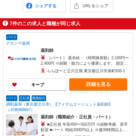
シェアする
URLをシェア
7
件のこの求人と職種が同じ求人
パート
ナカジマ薬局
薬剤師
［パート］ 基本給：（時間換算額）2,100円〜
2,400円 ※経験・能力により優遇します。 固定残
業代：なし 被服手当：月額1,000円 通勤手当：実
ららぽーと立川立飛 東京都立川市泉町935-1
費支給（上限あり） 月額30,000円 賃金締切日：
固定（月末以外） 毎月15日 賃金支払日：固定
詳細を見る
キープ
（月末以外） 当月25日 昇給、賞与：なし
パート
正社員
職業紹介
調剤薬局（東京都立川市）【アイデムエージェント薬剤師】
（JOB069667）
薬剤師（職業紹介・正社員・パート）
■正社員 年収450〜550万円 ※経験考慮、若手
歓迎 ■パート 時給2000円以上 ※週30時間以上、
ラスト迄出来る40代半ば迄の方（平日のみは不