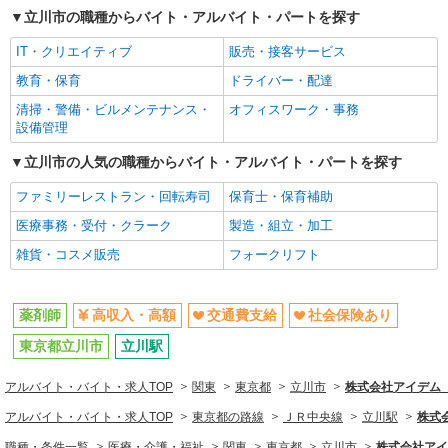
立川市の職種からバイト・アルバイト・パートを探す
同じ職種から求人を探す
IT・クリエイティブ
販売・接客サービス
医療・介護・福祉
教育・保育
ドライバー・配達
薬剤師
清掃・警備・ビルメンテナンス・
オフィスワーク・事務
設備管理
同じ特徴から求人を探す
立川市の人気の職種からバイト・アルバイト・パートを探す
交通費支給
社会保険あり
ファミリーレストラン・回転寿司
保育士・保育補助
医療事務・受付・クラーク
製造・組立・加工
雑貨・コスメ販売
フォークリフト
薬剤師
高収入・高額
交通費支給
社会保険あり
東京都立川市
立川駅
アルバイト・バイト・求人TOP
関東
東京都
立川市
株式会社アイデム 
アルバイト・バイト・求人TOP
東京都の路線
ＪＲ中央線
立川駅
株式
職種・条件一覧
医療・介護・福祉
関東
東京都
立川市
株式会社アイ