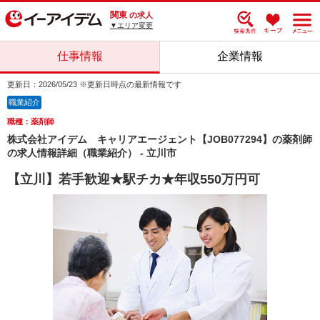
関東
の求人
▼エリア変更
仕事情報
企業情報
更新日：2026/05/23 ※更新日時点の最新情報です
職業紹介
職種：薬剤師
株式会社アイデム キャリアエージェント【JOB077294】の薬剤師
の求人情報詳細（職業紹介） - 立川市
【立川】若手歓迎★駅チカ★年収550万円可