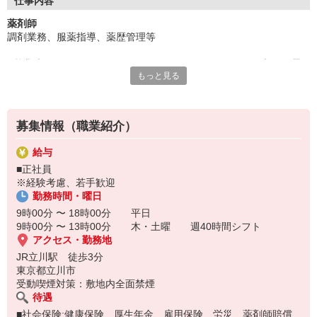
仕事内容
薬剤師
調剤業務、服薬指導、薬歴管理等
■営業時間：9：00〜19：00（平日）、9：00〜13：00（木・日曜）
もっと見る
■定休日：日曜、祝日
■処方箋応需科目:内科、皮膚科
■処方箋:60枚程度／日 電子薬歴、自動分包機、自動監査システム
募集情報（職業紹介）
給与
■正社員
※経験考慮、若手歓迎
勤務時間・曜日
9時00分 〜 18時00分 平日
9時00分 〜 13時00分 木・土曜 週40時間シフト
アクセス・勤務地
JR立川駅 徒歩3分
東京都立川市
受動喫煙対策：敷地内全面禁煙
待遇
■社会保険:健康保険、厚生年金、雇用保険、労災、薬剤師賠償