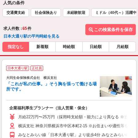
人気の条件
交通費支給
社会保険あり
未経験歓迎
ミドル（40代～）活躍中
求人件数 :
65
件
この検索条件を保存
日本大通り駅の平均時給を見る
指定なし
新着順
時給順
日給順
月給順
日本大通り駅
正社員
大同生命保険株式会社 横浜支社
「これが私の仕事。」そう胸を張って働ける場
所です。
切
企業福利厚生プランナー（法人営業・保全）
月給22万円〜25万円（採用時支給額・能力により異なる ※当社規
横浜支社 神奈川県横浜市中区本町2-15 ※お住まいや適性等を
みなとみらい線「日本大通り駅」より徒歩4分 みなとみらい線「馬