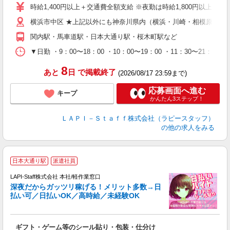
迎
時給1,400円以上＋交通費全額支給 ※夜勤は時給1,800円以上（深夜手
給
横浜市中区 ★上記以外にも神奈川県内（横浜・川崎・相模原など
期
休
関内駅・馬車道駅・日本大通り駅・桜木町駅など
日
タ
▼日勤 ・9：00〜18：00 ・10：00〜19：00 ・11：3
8
あと
日
で掲載終了
(2026/08/17 23:59まで)
応募画面へ進む
キープ
かんたん3ステップ！
ＬＡＰＩ－Ｓｔａｆｆ株式会社（ラピースタッフ）
の他の求人をみる
お
日本大通り駅
派遣社員
LAPI-Staff株式会社 本社/軽作業窓口
深夜だからガッツリ稼げる！メリット多数→日
払い可／日払いOK／高時給／未経験OK
時
す
入
ギフト・ゲーム等のシール貼り・包装・仕分け
量