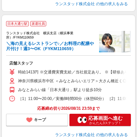
ランスタッド株式会社
の他の求人をみる
日本大通り駅
派遣社員
ランスタッド株式会社 横浜支店（横浜事業
所）/FYKM110659
＼海の見えるレストランで♪／お料理の配膳や
片付け！週3〜OK（FYKM110659）
抜
店舗スタッフ
フ
時給1413円 ※交通費実費支給／当社規定あり。 ※【研修あり
神奈川県横浜市中区 ＜みなとみらいエリア＞大さん橋近く◎
みなとみらい線「日本大通り」駅より徒歩10分
［1］11:00〜20:00／実働8時間00分（休憩60分） ［2］1
応募締め切り2026/08/31 23:59まで
応募画面へ進む
キープ
かんたん3ステップ！
ランスタッド株式会社
の他の求人をみる