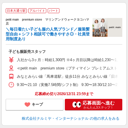
日本大通り駅
アルバイト
パート
ス
petit main premium store マリンアンドウォークヨコハマ
店
ま
＼毎日着たい子ども服の人気ブランド／服装髪
イ
型自由＋シフト相談可で働きやすさ◎・社員登
用制度あり
（
履
方
子ども服販売スタッフ
入社から3ヶ月：時給1,300円 ※4ヶ月目以降は時給1,230〜1
≪petit main premium store（プティマイン プレミア
みなとみらい線「馬車道駅」徒歩11分 みなとみらい線「日本大通
9:30〜21:10（実働7.5時間/シフト制） 9:30〜18:30
応募締め切り2026/12/31 23:59まで
応募画面へ進む
キープ
かんたん3ステップ！
株式会社ナルミヤ・インターナショナル
の他の求人をみる