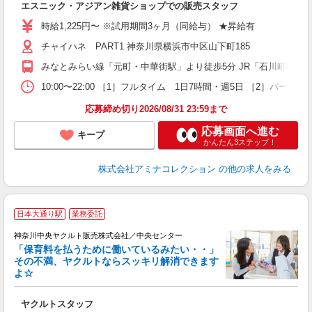
エスニック・アジアン雑貨ショップでの販売スタッフ
未
企
時給1,225円〜 ※試用期間3ヶ月（同給与） ★昇給有
務
チャイハネ PART1 神奈川県横浜市中区山下町185
由
みなとみらい線「元町・中華街駅」より徒歩5分 JR「石川町駅」よ
10:00〜22:00 ［1］フルタイム 1日7時間・週5日 ［2］パ
応募締め切り2026/08/31 23:59まで
応募画面へ進む
キープ
かんたん3ステップ！
株式会社アミナコレクション
の他の求人をみる
日本大通り駅
業務委託
神奈川中央ヤクルト販売株式会社／中央センター
「保育料を払うために働いているみたい・・」
その不満、ヤクルトならスッキリ解消できます
よ☆
し
未
ヤクルトスタッフ