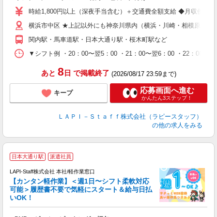
迎
時給1,800円以上（深夜手当含む）＋交通費全額支給 ◆月収例 316,8
給
横浜市中区 ★上記以外にも神奈川県内（横浜・川崎・相模原など
期
休
関内駅・馬車道駅・日本大通り駅・桜木町駅など
シ
深
▼シフト例 ・20：00〜翌5：00 ・21：00〜翌6：00 ・
8
あと
日
で掲載終了
(2026/08/17 23:59まで)
応募画面へ進む
キープ
かんたん3ステップ！
ＬＡＰＩ－Ｓｔａｆｆ株式会社（ラピースタッフ）
の他の求人をみる
日本大通り駅
派遣社員
LAPI-Staff株式会社 本社/軽作業窓口
【カンタン軽作業】＜週1日〜シフト柔軟対応
可能＞履歴書不要で気軽にスタート＆給与日払
いOK！
を