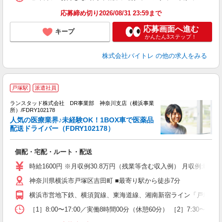
応募締め切り2026/08/31 23:59まで
応募画面へ進む
キープ
かんたん3ステップ！
株式会社バイトレ
の他の求人をみる
戸塚駅
派遣社員
で
い
ランスタッド株式会社 DR事業部 神奈川支店（横浜事業
代
所）/FDRY102178
人気の医療業界♪未経験OK！1BOX車で医薬品
業
配送ドライバー（FDRY102178）
未
入
個配・宅配・ルート・配送
時給1600円 ※月収例30.8万円（残業等含む収入例） 月収例:時給
神奈川県横浜市戸塚区吉田町 ■最寄り駅から徒歩7分
横浜市営地下鉄、横須賀線、東海道線、湘南新宿ライン「戸塚」駅
［1］8:00〜17:00／実働8時間00分（休憩60分） ［2］7:3