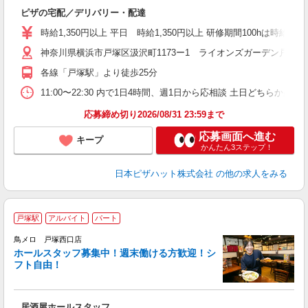
続
ピザの宅配／デリバリー・配達
未
ア
時給1,350円以上 平日 時給1,350円以上 研修期間100hは時給12
O
神奈川県横浜市戸塚区汲沢町1173ー1 ライオンズガーデン戸塚
通
各線「戸塚駅」より徒歩25分
11:00〜22:30 内で1日4時間、週1日から応相談 土日どちらか必須
応募締め切り2026/08/31 23:59まで
応募画面へ進む
キープ
かんたん3ステップ！
日本ピザハット株式会社
の他の求人をみる
戸塚駅
アルバイト
パート
鳥メロ 戸塚西口店
ホールスタッフ募集中！週末働ける方歓迎！シ
イ
フト自由！
履
勤
助
居酒屋ホールスタッフ