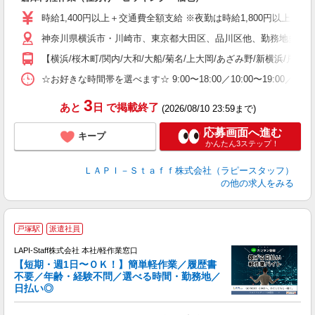
量
迎
時給1,400円以上＋交通費全額支給 ※夜勤は時給1,800円以上（深夜手当
い
神奈川県横浜市・川崎市、東京都大田区、品川区他、勤務地多数!!
以
【横浜/桜木町/関内/大和/大船/菊名/上大岡/あざみ野/新横浜/戸塚
K
録
☆お好きな時間帯を選べます☆ 9:00〜18:00／10:00〜19:
3
あと
日
で掲載終了
(2026/08/10 23:59まで)
応募画面へ進む
キープ
かんたん3ステップ！
ＬＡＰＩ－Ｓｔａｆｆ株式会社（ラピースタッフ）
の他の求人をみる
戸塚駅
派遣社員
LAPI-Staff株式会社 本社/軽作業窓口
【短期・週1日〜ＯＫ！】簡単軽作業／履歴書
不要／年齢・経験不問／選べる時間・勤務地／
き
日払い◎
り
で