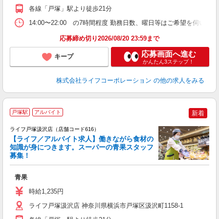
各線「戸塚」駅より徒歩21分
14:00〜22:00 の7時間程度 勤務日数、曜日等はご希望を伺います
応募締め切り2026/08/20 23:59まで
応募画面へ進む
キープ
かんたん3ステップ！
株式会社ライフコーポレーション
の他の求人をみる
戸塚駅
アルバイト
新着
ライフ戸塚汲沢店（店舗コード616）
【ライフ／アルバイト求人】働きながら食材の
知識が身につきます。スーパーの青果スタッフ
募集！
旬
青果
未
～
時給1,235円
2
ライフ戸塚汲沢店 神奈川県横浜市戸塚区汲沢町1158-1