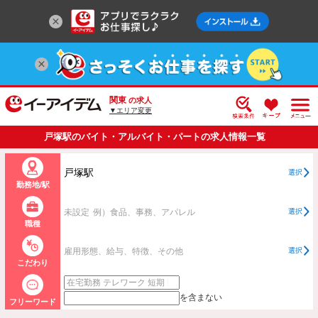
関東
の求人
▼エリア変更
戸塚駅のバイト・アルバイト・パートの求人情報一覧
戸塚駅
選択
勤務地/駅
未設定
例）食品、事務、アパレル
選択
職種
雇用形態、給与、特徴、その他
選択
こだわり
を含まない
フリーワード