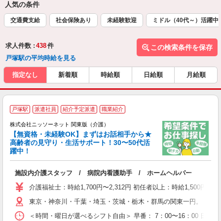
人気の条件
交通費支給
社会保険あり
未経験歓迎
ミドル（40代～）活躍中
求人件数 :
438
件
この検索条件を保存
戸塚駅の平均時給を見る
指定なし
新着順
時給順
日給順
月給順
≪
戸塚駅
派遣社員
紹介予定派遣
職業紹介
株式会社ニッソーネット 関東版（介護）
【無資格・未経験OK】まずはお話相手から★
高齢者の見守り・生活サポート！30〜50代活
ご
躍中！
取
入
施設内介護スタッフ / 病院内看護助手 / ホームヘルパー
ー
社
介護福祉士：時給1,700円〜2,312円 初任者以上：時給1,500円
東京・神奈川・千葉・埼玉・茨城・栃木・群馬の関東一円。 関東
＜時間・曜日が選べるシフト自由＞ 早番： 7：00〜16：00 日勤：