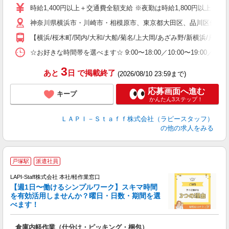
量
時給1,400円以上＋交通費全額支給 ※夜勤は時給1,800円以上（深夜手当
迎
神奈川県横浜市・川崎市・相模原市、東京都大田区、品川区他、勤務
い
以
【横浜/桜木町/関内/大和/大船/菊名/上大岡/あざみ野/新横浜/戸塚
K
☆お好きな時間帯を選べます☆ 9:00〜18:00／10:00〜19:
録
3
あと
日
で掲載終了
(2026/08/10 23:59まで)
応募画面へ進む
キープ
かんたん3ステップ！
ＬＡＰＩ－Ｓｔａｆｆ株式会社（ラピースタッフ）
の他の求人をみる
★
戸塚駅
派遣社員
LAPI-Staff株式会社 本社/軽作業窓口
【週1日〜働けるシンプルワーク】スキマ時間
を有効活用しませんか？曜日・日数・期間を選
べます！
き
入
倉庫内軽作業（仕分け・ピッキング・梱包）