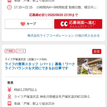
各線「戸塚」駅より徒歩21分
17:15〜22:15 の時間内4〜5時間程度 勤務日数、曜日等はご
応募締め切り2026/08/20 23:59まで
応募画面へ進む
キープ
かんたん3ステップ！
株式会社ライフコーポレーション
の他の求人をみる
戸塚駅
パート
新着
ライフ戸塚汲沢店（店舗コード616）
ライフの青果スタッフ（パート）募集！ワーク
ライフバランスを大切にできるお仕事です
の
青果
未
～
時給1,235円以上
2
ライフ戸塚汲沢店 神奈川県横浜市戸塚区汲沢町1158-1
各線「戸塚」駅より徒歩21分