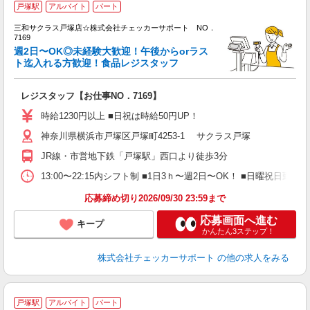
戸塚駅
アルバイト
パート
三和サクラス戸塚店☆株式会社チェッカーサポート NO．
待
7169
入
週2日〜OK◎未経験大歓迎！午後からorラス
歓
ト迄入れる方歓迎！食品レジスタッフ
リ
ー
レジスタッフ【お仕事NO．7169】
短
の
時給1230円以上 ■日祝は時給50円UP！
扶
神奈川県横浜市戸塚区戸塚町4253-1 サクラス戸塚
研
JR線・市営地下鉄「戸塚駅」西口より徒歩3分
13:00〜22:15内シフト制 ■1日3ｈ〜週2日〜OK！ ■日曜祝日勤務で
応募締め切り2026/09/30 23:59まで
応募画面へ進む
キープ
かんたん3ステップ！
株式会社チェッカーサポート
の他の求人をみる
戸塚駅
アルバイト
パート