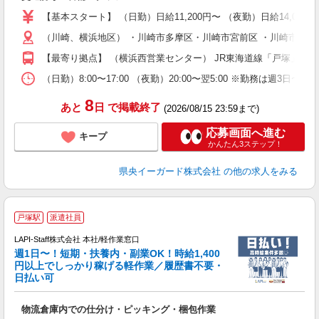
（
【基本スタート】 （日勤）日給11,200円〜 （夜勤）日給14,000
い
（川崎、横浜地区） ・川崎市多摩区・川崎市宮前区 ・川崎市麻生区
社
【最寄り拠点】 （横浜西営業センター） JR東海道線「戸塚」駅か
（日勤）8:00〜17:00 （夜勤）20:00〜翌5:00 ※勤務は週3日〜
8
あと
日
で掲載終了
(2026/08/15 23:59まで)
応募画面へ進む
キープ
かんたん3ステップ！
県央イーガード株式会社
の他の求人をみる
■
戸塚駅
派遣社員
LAPI-Staff株式会社 本社/軽作業窓口
週1日〜！短期・扶養内・副業OK！時給1,400
円以上でしっかり稼げる軽作業／履歴書不要・
日払い可
給
物流倉庫内での仕分け・ピッキング・梱包作業
入