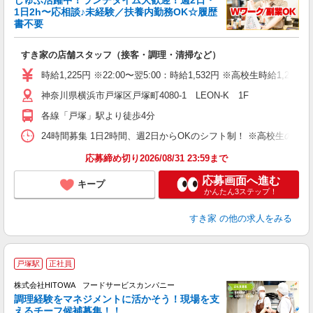
しゅふ活躍中！ランチタイム大歓迎！週2日・
安
1日2h〜応相談♪未経験／扶養内勤務OK☆履歴
書不要
の
すき家の店舗スタッフ（接客・調理・清掃など）
履
タ
時給1,225円 ※22:00〜翌5:00：時給1,532円 ※高校生時給1,225
（
神奈川県横浜市戸塚区戸塚町4080-1 LEON-K 1F
夜
割
各線「戸塚」駅より徒歩4分
24時間募集 1日2時間、週2日からOKのシフト制！ ※高校生のシ
応募締め切り2026/08/31 23:59まで
応募画面へ進む
キープ
かんたん3ステップ！
すき家
の他の求人をみる
戸塚駅
正社員
株式会社HITOWA フードサービスカンパニー
調理経験をマネジメントに活かそう！現場を支
えるチーフ候補募集！！