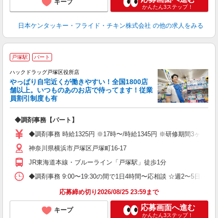
キープ
かんたん3ステップ！
日本ケンタッキー・フライド・チキン株式会社
の他の求人をみる
戸塚駅
パート
ハックドラッグ戸塚区役所店
やっぱり自宅近くが働きやすい！全国1800店
舗以上。いつものあのお店で待ってます！従業
て
員割引制度も有
ボ
内
◆調剤事務【パート】
費
◆調剤事務 時給1325円 ※17時〜/時給1345円 ※研修期間3ヶ
神奈川県横浜市戸塚区戸塚町16-17
JR東海道本線・ブルーライン「戸塚駅」徒歩1分
◆調剤事務 9:00〜19:30の間で1日4時間〜応相談 ☆週2〜5
応募締め切り2026/08/25 23:59まで
応募画面へ進む
キープ
かんたん3ステップ！