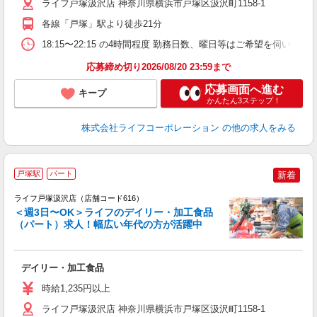
ライフ戸塚汲沢店 神奈川県横浜市戸塚区汲沢町1158-1
各線「戸塚」駅より徒歩21分
18:15〜22:15 の4時間程度 勤務日数、曜日等はご希望を伺いま
応募締め切り2026/08/20 23:59まで
応募画面へ進む
キープ
かんたん3ステップ！
株式会社ライフコーポレーション
の他の求人をみる
戸塚駅
パート
新着
ライフ戸塚汲沢店（店舗コード616）
＜週3日〜OK＞ライフのデイリー・加工食品
（パート）求人！幅広い年代の方が活躍中
キ
デイリー・加工食品
未
～
時給1,235円以上
2
ライフ戸塚汲沢店 神奈川県横浜市戸塚区汲沢町1158-1