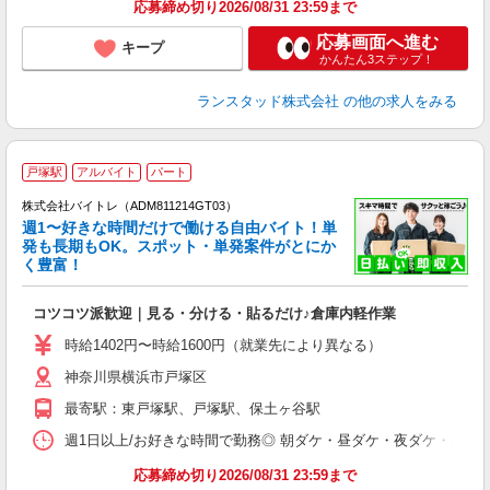
応募締め切り2026/08/31 23:59まで
応募画面へ進む
キープ
かんたん3ステップ！
ランスタッド株式会社
の他の求人をみる
戸塚駅
アルバイト
パート
株式会社バイトレ（ADM811214GT03）
週1〜好きな時間だけで働ける自由バイト！単
発も長期もOK。スポット・単発案件がとにか
も
く豊富！
気
コツコツ派歓迎｜見る・分ける・貼るだけ♪倉庫内軽作業
即
活
時給1402円〜時給1600円（就業先により異なる）
（
神奈川県横浜市戸塚区
短
K
最寄駅：東戸塚駅、戸塚駅、保土ヶ谷駅
日
髪
週1日以上/お好きな時間で勤務◎ 朝ダケ・昼ダケ・夜ダケ・夜勤など、 ご自
応募締め切り2026/08/31 23:59まで