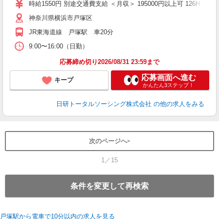
2
時給1550円 別途交通費支給 ＜月収＞ 195000円以上可 126H
神奈川県横浜市戸塚区
JR東海道線 戸塚駅 車20分
9:00〜16:00（日勤）
応募締め切り2026/08/31 23:59まで
応募画面へ進む
キープ
かんたん3ステップ！
日研トータルソーシング株式会社
の他の求人をみる
次のページへ
1／15
条件を変更して再検索
戸塚駅から電車で10分以内の求人を見る