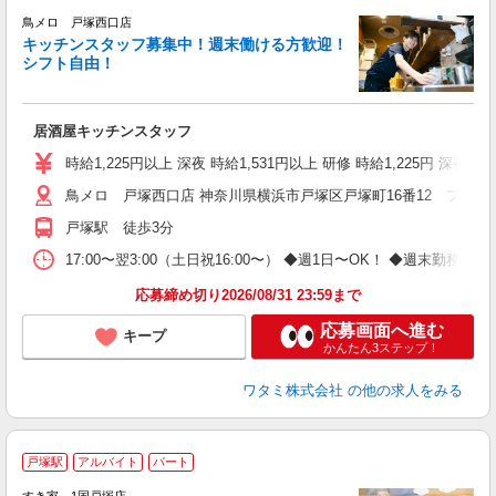
鳥メロ 戸塚西口店
キッチンスタッフ募集中！週末働ける方歓迎！
イ
シフト自由！
履
勤
助
居酒屋キッチンスタッフ
時給1,225円以上 深夜 時給1,531円以上 研修 時給1,225円 深夜研
鳥メロ 戸塚西口店 神奈川県横浜市戸塚区戸塚町16番12 フタバ
戸塚駅 徒歩3分
17:00〜翌3:00（土日祝16:00〜） ◆週1日〜OK！ ◆週
応募締め切り2026/08/31 23:59まで
応募画面へ進む
キープ
かんたん3ステップ！
ワタミ株式会社
の他の求人をみる
戸塚駅
アルバイト
パート