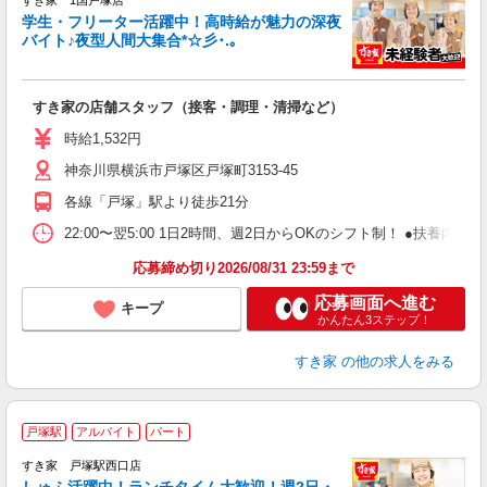
すき家 1国戸塚店
学生・フリーター活躍中！高時給が魅力の深夜
バイト♪夜型人間大集合*☆彡･.｡
つ
すき家の店舗スタッフ（接客・調理・清掃など）
履
ミ
時給1,532円
～
神奈川県横浜市戸塚区戸塚町3153-45
勤
社
各線「戸塚」駅より徒歩21分
22:00〜翌5:00 1日2時間、週2日からOKのシフト制！ ●扶養内勤務
応募締め切り2026/08/31 23:59まで
応募画面へ進む
キープ
かんたん3ステップ！
すき家
の他の求人をみる
≪
戸塚駅
アルバイト
パート
すき家 戸塚駅西口店