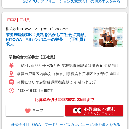
SOMPOケアソリューションズ株式会社
の他の求人をみる
サ
戸塚駅
正社員
株式会社HITOWA フードサービスカンパニー
業界未経験OK！資格を活かして社会に貢献、
HITOWA FSカンパニーの栄養士（正社員）
6
求人
土
O
学校給食の栄養士【正社員】
新
不
月給21万5,000円〜25万円 学校給食経験者は優遇★ ※給与は経
中
横浜市戸塚区内学校 （神奈川県横浜市戸塚区上矢部町1463-4）
フ
相模鉄道いずみ野線緑園都市駅より 徒歩約23分
実
7:00〜16:00 1日8時間
応募締め切り2026/08/31 23:59まで
応募画面へ進む
キープ
かんたん3ステップ！
株式会社HITOWA フードサービスカンパニー
の他の求人をみる