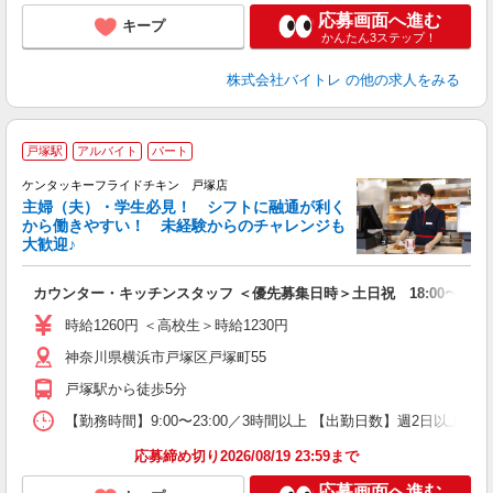
応募画面へ進む
キープ
かんたん3ステップ！
株式会社バイトレ
の他の求人をみる
戸塚駅
アルバイト
パート
ケンタッキーフライドチキン 戸塚店
主婦（夫）・学生必見！ シフトに融通が利く
から働きやすい！ 未経験からのチャレンジも
大歓迎♪
見
カウンター・キッチンスタッフ ＜優先募集日時＞土日祝 18:00〜23:0
未
ダ
時給1260円 ＜高校生＞時給1230円
昇
神奈川県横浜市戸塚区戸塚町55
上
か
戸塚駅から徒歩5分
【勤務時間】9:00〜23:00／3時間以上 【出勤日数】週2日以
応募締め切り2026/08/19 23:59まで
応募画面へ進む