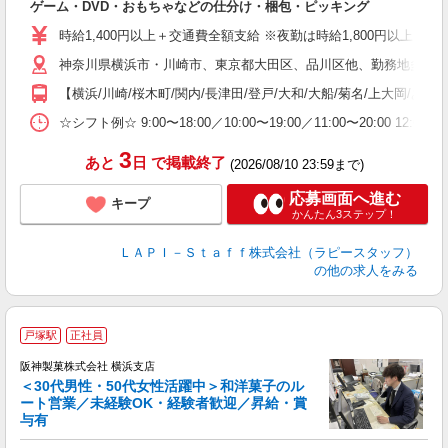
ゲーム・DVD・おもちゃなどの仕分け・梱包・ピッキング
入
量
時給1,400円以上＋交通費全額支給 ※夜勤は時給1,800円以上（深夜手当
迎
神奈川県横浜市・川崎市、東京都大田区、品川区他、勤務地多数!!
い
以
【横浜/川崎/桜木町/関内/長津田/登戸/大和/大船/菊名/上大岡/あ
K
☆シフト例☆ 9:00〜18:00／10:00〜19:00／11:00〜
録
3
あと
日
で掲載終了
(2026/08/10 23:59まで)
応募画面へ進む
キープ
かんたん3ステップ！
ＬＡＰＩ－Ｓｔａｆｆ株式会社（ラピースタッフ）
の他の求人をみる
戸塚駅
正社員
売
阪神製菓株式会社 横浜支店
＜30代男性・50代女性活躍中＞和洋菓子のル
◎
ート営業／未経験OK・経験者歓迎／昇給・賞
入
与有
躍