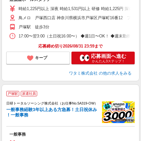
時給1,225円以上 深夜 時給1,531円以上 研修 時給1,225円 深夜研
鳥メロ 戸塚西口店 神奈川県横浜市戸塚区戸塚町16番12 フタバ
戸塚駅 徒歩3分
17:00〜翌3:00（土日祝16:00〜） ◆週1日〜OK！ ◆週末
応募締め切り2026/08/31 23:59まで
応募画面へ進む
キープ
かんたん3ステップ！
ワタミ株式会社
の他の求人をみる
◎
戸塚駅
派遣社員
n
日研トータルソーシング株式会社（お仕事No.5A319-OW）
ー
一般事務経験3年以上ある方急募！土日祝休み
z
！一般事務
談
W
一般事務
入