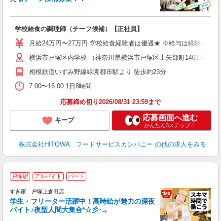
の
学校給食の調理師（チーフ候補）【正社員】
土
O
月給24万円〜27万円 学校給食経験者は優遇★ ※給与は経験や前
新
横浜市戸塚区内学校 （神奈川県横浜市戸塚区上矢部町1463-4）
不
中
相模鉄道いずみ野線緑園都市駅より 徒歩約23分
フ
7:00〜16:00 1日8時間
実
応募締め切り2026/08/31 23:59まで
応募画面へ進む
キープ
かんたん3ステップ！
株式会社HITOWA フードサービスカンパニー
の他の求人をみる
戸塚駅
アルバイト
パート
すき家 戸塚上倉田店
学生・フリーター活躍中！高時給が魅力の深夜
バイト♪夜型人間大集合*☆彡･.｡