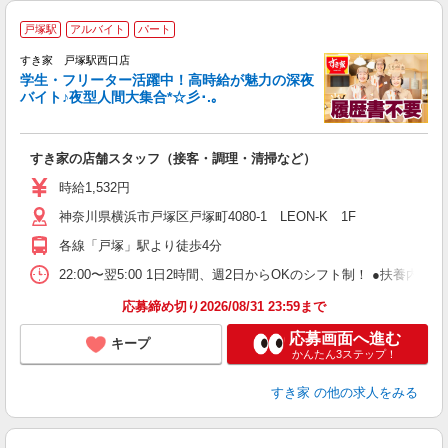
戸塚駅
アルバイト
パート
すき家 戸塚駅西口店
学生・フリーター活躍中！高時給が魅力の深夜
バイト♪夜型人間大集合*☆彡･.｡
つ
すき家の店舗スタッフ（接客・調理・清掃など）
履
ミ
時給1,532円
～
神奈川県横浜市戸塚区戸塚町4080-1 LEON-K 1F
内
あ
各線「戸塚」駅より徒歩4分
22:00〜翌5:00 1日2時間、週2日からOKのシフト制！ ●扶養内勤務
応募締め切り2026/08/31 23:59まで
応募画面へ進む
キープ
かんたん3ステップ！
すき家
の他の求人をみる