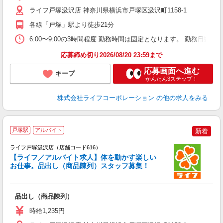
給
ライフ戸塚汲沢店 神奈川県横浜市戸塚区汲沢町1158-1
各線「戸塚」駅より徒歩21分
6:00〜9:00の3時間程度 勤務時間は固定となります。 勤務日数
応募締め切り2026/08/20 23:59まで
応募画面へ進む
キープ
かんたん3ステップ！
株式会社ライフコーポレーション
の他の求人をみる
戸塚駅
アルバイト
新着
ライフ戸塚汲沢店（店舗コード616）
【ライフ／アルバイト求人】体を動かす楽しい
お仕事。品出し（商品陳列）スタッフ募集！
品出し（商品陳列）
未
～
時給1,235円
2