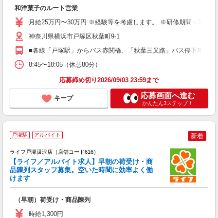
中
和洋菓子のルート営業
K
月給25万円〜30万円 ※経験等を考慮します。 ※研修期間：3か
神奈川県横浜市戸塚区秋葉町9-1
■各線「戸塚駅」からバス赤関橋、「秋葉三叉路」バス停下車徒歩3分
8:45〜18:05（休憩80分）
応募締め切り2026/09/03 23:59まで
応募画面へ進む
キープ
かんたん3ステップ！
戸塚駅
アルバイト
新着
ライフ戸塚汲沢店（店舗コード616）
【ライフ／アルバイト求人】早朝の荷受け・商
品陳列スタッフ募集。空いた時間に効率よく働
けます
（早朝）荷受け・商品陳列
未
～
時給1,300円
2