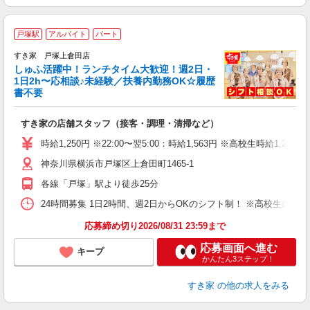
≪
戸塚駅
アルバイト
パート
すき家 戸塚上倉田店
しゅふ活躍中！ランチタイム大歓迎！週2日・
安
1日2h〜応相談♪未経験／扶養内勤務OK☆履歴
書不要
の
すき家の店舗スタッフ（接客・調理・清掃など）
履
タ
時給1,250円 ※22:00〜翌5:00：時給1,563円 ※高校生時給1,225
（
神奈川県横浜市戸塚区上倉田町1465-1
夜
割
各線「戸塚」駅より徒歩25分
24時間募集 1日2時間、週2日からOKのシフト制！ ※高校生のシ
応募締め切り2026/08/31 23:59まで
応募画面へ進む
キープ
かんたん3ステップ！
すき家
の他の求人をみる