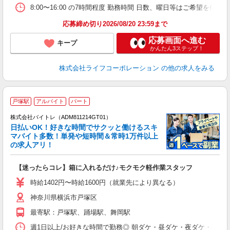
8:00〜16:00 の7時間程度 勤務時間 日数、曜日等はご希望を伺い
応募締め切り2026/08/20 23:59まで
応募画面へ進む
キープ
かんたん3ステップ！
株式会社ライフコーポレーション
の他の求人をみる
戸塚駅
アルバイト
パート
株式会社バイトレ（ADM811214GT01）
く
日払いOK！好きな時間でサクッと働けるスキ
マバイト多数！単発や短時間＆常時1万件以上
☆
の求人アリ！
験
【迷ったらコレ】箱に入れるだけ♪モクモク軽作業スタッフ
即
活
時給1402円〜時給1600円（就業先により異なる）
（
神奈川県横浜市戸塚区
短
K
最寄駅：戸塚駅、踊場駅、舞岡駅
日
髪
週1日以上/お好きな時間で勤務◎ 朝ダケ・昼ダケ・夜ダケ・夜勤など、 ご自