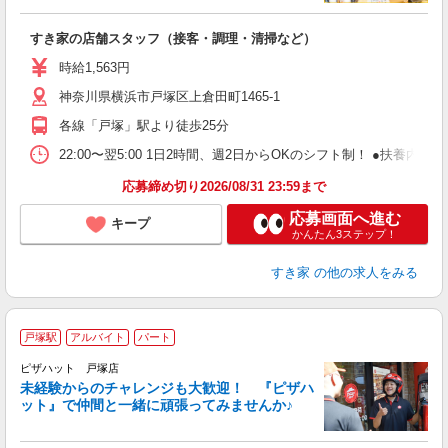
つ
すき家の店舗スタッフ（接客・調理・清掃など）
履
ミ
時給1,563円
～
神奈川県横浜市戸塚区上倉田町1465-1
内
あ
各線「戸塚」駅より徒歩25分
22:00〜翌5:00 1日2時間、週2日からOKのシフト制！ ●扶養内勤務
応募締め切り2026/08/31 23:59まで
応募画面へ進む
キープ
かんたん3ステップ！
すき家
の他の求人をみる
戸塚駅
アルバイト
パート
ピザハット 戸塚店
未経験からのチャレンジも大歓迎！ 『ピザハ
ット』で仲間と一緒に頑張ってみませんか♪