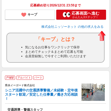
応募締め切り2026/12/31 23:59まで
応募画面へ進む
キープ
かんたん3ステップ！
株式会社ニッソーネット
の他の求人をみる
「キープ」とは？
気になるお仕事をワンクリックで保存
まとめてチェック＆まとめて応募も可能
会員登録無しで今すぐご利用いただけます
戸塚駅
アルバイト
パート
県央イーガード株式会社
シニア活躍中の交通誘導警備／未経験・定年後
スタート歓迎／安定した仕事量／働き方応相談
！
＆
交通誘導・警備スタッフ
入