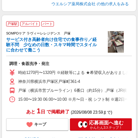
ウエルシア薬局株式会社
の他の求人をみる
戸塚駅
アルバイト
パート
SOMPOケア ラヴィーレレジデンス 戸塚
サービス付き高齢者向け住宅での食事作り／経
験不問 少なめの日数・スキマ時間でスタイル
に合わせて働こう
が
調理・食器洗浄・発注
週
ミ
時給1270円〜1320円 ※経験等による ★希望収入がありまし
神奈川県横浜市戸塚区戸塚町361-4
戸塚（横浜市営ブルーライン）6番口（約15分）,戸塚（JR横須賀線
15:00〜19:30 06:00〜10:00 ※月〜日・祝 シフト制 ※
1
あと
日
で掲載終了
(2026/08/08 23:59まで)
応募画面へ進む
キープ
かんたん3ステップ！