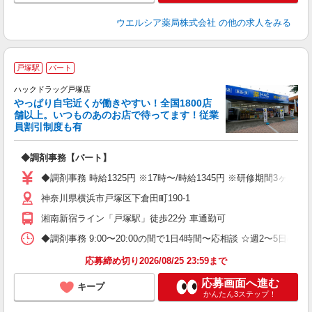
ウエルシア薬局株式会社
の他の求人をみる
戸塚駅
パート
ハックドラッグ戸塚店
やっぱり自宅近くが働きやすい！全国1800店
舗以上。いつものあのお店で待ってます！従業
て
員割引制度も有
ボ
内
◆調剤事務【パート】
ク
◆調剤事務 時給1325円 ※17時〜/時給1345円 ※研修期間3ヶ
神奈川県横浜市戸塚区下倉田町190-1
湘南新宿ライン「戸塚駅」徒歩22分 車通勤可
◆調剤事務 9:00〜20:00の間で1日4時間〜応相談 ☆週2〜5
応募締め切り2026/08/25 23:59まで
応募画面へ進む
キープ
かんたん3ステップ！