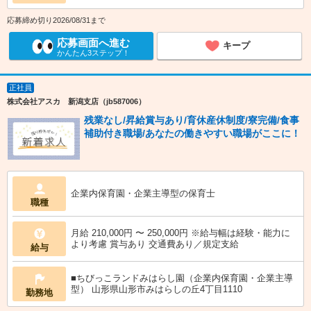
応募締め切り2026/08/31まで
応募画面へ進む
キープ
かんたん3ステップ！
正社員
株式会社アスカ 新潟支店（jb587006）
残業なし/昇給賞与あり/育休産休制度/寮完備/食事
補助付き職場/あなたの働きやすい職場がここに！
企業内保育園・企業主導型の保育士
職種
月給 210,000円 〜 250,000円 ※給与幅は経験・能力に
より考慮 賞与あり 交通費あり／規定支給
給与
■ちびっこランドみはらし園（企業内保育園・企業主導
型） 山形県山形市みはらしの丘4丁目1110
勤務地