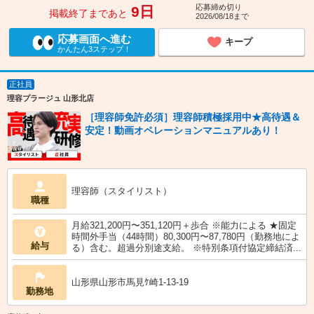
応募締め切り
9日
掲載終了まであと
2026/08/18まで
応募画面へ進む
キープ
かんたん3ステップ！
正社員
理容プラージュ 山形北店
［理容師免許必須］理容師積極採用中★高待遇＆
安定！動画オペレーションマニュアルあり！
理容師（スタイリスト）
職種
月給321,200円〜351,120円＋歩合 ※能力による ★固定
時間外手当（44時間）80,300円〜87,780円（勤務地によ
給与
る）含む。超過分別途支給。 ※特別条項付協定締結済...
山形県山形市馬見ｹ崎1-13-19
勤務地