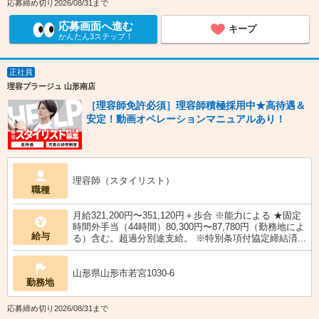
応募締め切り2026/08/31まで
応募画面へ進む
キープ
かんたん3ステップ！
正社員
理容プラージュ 山形南店
［理容師免許必須］理容師積極採用中★高待遇＆
安定！動画オペレーションマニュアルあり！
理容師（スタイリスト）
職種
月給321,200円〜351,120円＋歩合 ※能力による ★固定
時間外手当（44時間）80,300円〜87,780円（勤務地によ
給与
る）含む。超過分別途支給。 ※特別条項付協定締結済...
山形県山形市若宮1030-6
勤務地
応募締め切り2026/08/31まで