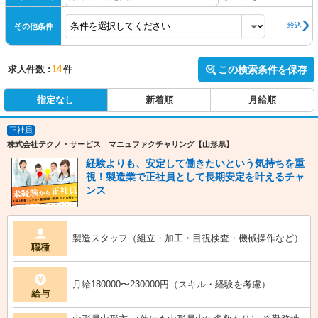
絞込
その他条件
求人件数 :
14
件
この検索条件を保存
指定なし
新着順
月給順
正社員
株式会社テクノ・サービス マニュファクチャリング【山形県】
経験よりも、安定して働きたいという気持ちを重
視！製造業で正社員として長期安定を叶えるチャ
ンス
製造スタッフ（組立・加工・目視検査・機械操作など）
職種
月給180000〜230000円（スキル・経験を考慮）
給与