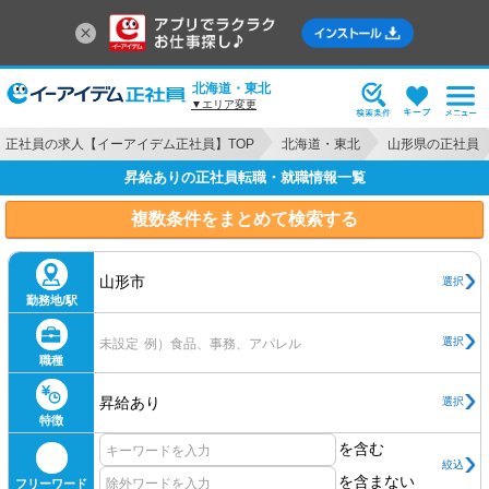
北海道・東北
▼エリア変更
正社員の求人【イーアイデム正社員】TOP
北海道・東北
山形県の正社員
昇給ありの正社員転職・就職情報一覧
複数条件をまとめて検索する
山形市
選択
勤務地/駅
選択
未設定
例）食品、事務、アパレル
職種
昇給あり
選択
特徴
を含む
絞込
を含まない
フリーワード