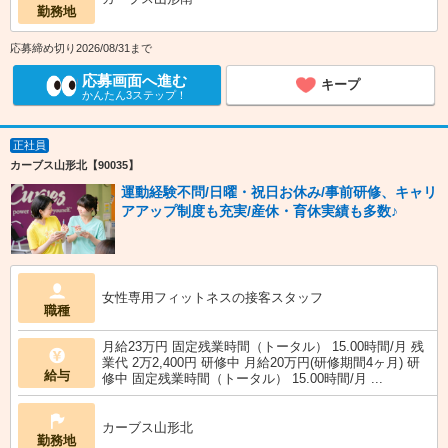
勤務地
応募締め切り2026/08/31まで
応募画面へ進む
キープ
かんたん3ステップ！
正社員
カーブス山形北【90035】
運動経験不問/日曜・祝日お休み/事前研修、キャリ
アアップ制度も充実/産休・育休実績も多数♪
女性専用フィットネスの接客スタッフ
職種
月給23万円 固定残業時間（トータル） 15.00時間/月 残
業代 2万2,400円 研修中 月給20万円(研修期間4ヶ月) 研
給与
修中 固定残業時間（トータル） 15.00時間/月 ...
カーブス山形北
勤務地