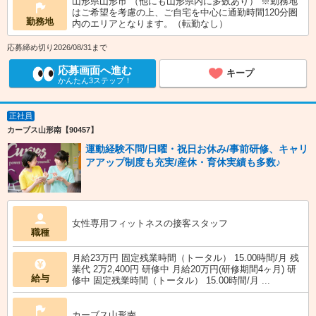
山形県山形市 （他にも山形県内に多数あり） ※勤務地
はご希望を考慮の上、ご自宅を中心に通勤時間120分圏
勤務地
内のエリアとなります。（転勤なし）
応募締め切り2026/08/31まで
応募画面へ進む
キープ
かんたん3ステップ！
正社員
カーブス山形南【90457】
運動経験不問/日曜・祝日お休み/事前研修、キャリ
アアップ制度も充実/産休・育休実績も多数♪
女性専用フィットネスの接客スタッフ
職種
月給23万円 固定残業時間（トータル） 15.00時間/月 残
業代 2万2,400円 研修中 月給20万円(研修期間4ヶ月) 研
給与
修中 固定残業時間（トータル） 15.00時間/月 ...
カーブス山形南