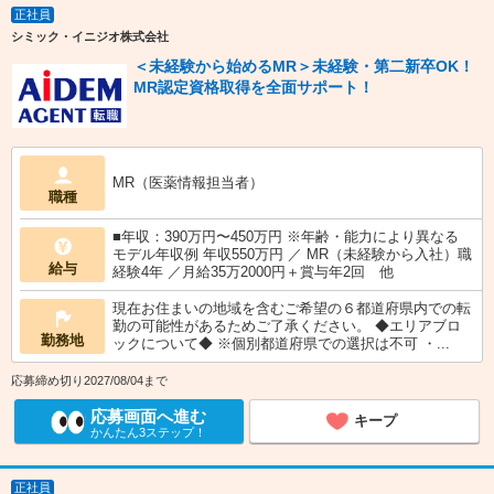
正社員
シミック・イニジオ株式会社
＜未経験から始めるMR＞未経験・第二新卒OK！
MR認定資格取得を全面サポート！
MR（医薬情報担当者）
職種
■年収：390万円〜450万円 ※年齢・能力により異なる
モデル年収例 年収550万円 ／ MR（未経験から入社）職
給与
経験4年 ／月給35万2000円＋賞与年2回 他
現在お住まいの地域を含むご希望の６都道府県内での転
勤の可能性があるためご了承ください。 ◆エリアブロ
勤務地
ックについて◆ ※個別都道府県での選択は不可 ・...
応募締め切り2027/08/04まで
応募画面へ進む
キープ
かんたん3ステップ！
正社員