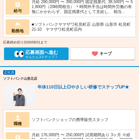
月給 290,000円 〜 390,000円 固定残業代: 38,500円 〜 5
1,800円（20時間相当） ＊時間外手当は時間外労働の有
給与
無にかかわらず、固定残業代として支給し、 相当...
■ソフトバンクヤマザワ松見町店 山形県 山形市 松見町
21‐10 ヤマザワ松見町店内
勤務地
応募締め切り2026/08/31まで
応募画面へ進む
キープ
かんたん3ステップ！
正社員
ソフトバンク山形北店
年休110日以上◎やさしい研修でステップUP★
ソフトバンクショップの携帯販売スタッフ
職種
月給 176,000円 〜 250,000円 試用期間あり 3ヶ月 ※経