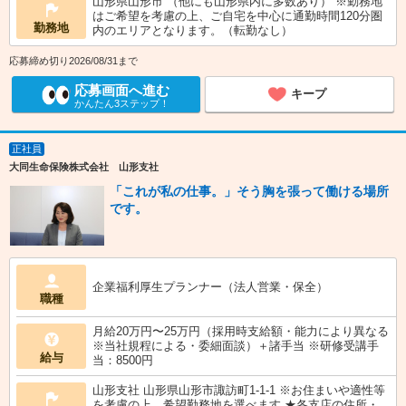
山形県山形市 （他にも山形県内に多数あり） ※勤務地
はご希望を考慮の上、ご自宅を中心に通勤時間120分圏
勤務地
内のエリアとなります。（転勤なし）
応募締め切り2026/08/31まで
応募画面へ進む
キープ
かんたん3ステップ！
正社員
大同生命保険株式会社 山形支社
「これが私の仕事。」そう胸を張って働ける場所
です。
企業福利厚生プランナー（法人営業・保全）
職種
月給20万円〜25万円（採用時支給額・能力により異なる
※当社規程による・委細面談）＋諸手当 ※研修受講手
給与
当：8500円
山形支社 山形県山形市諏訪町1-1-1 ※お住まいや適性等
を考慮の上、希望勤務地を選べます ★各支店の住所・