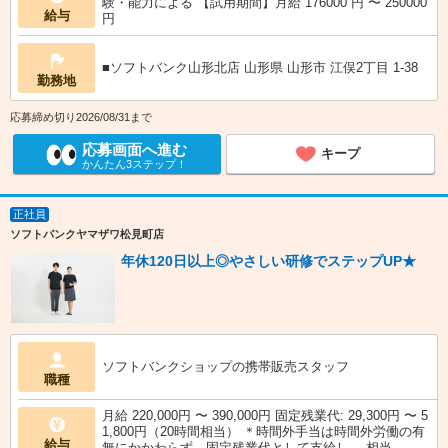
験・能力による 【試用期間】月給 176000 円 〜 250000
給与
円
■ソフトバンク山形北店 山形県 山形市 江俣2丁目 1‐38
勤務地
応募締め切り2026/08/31まで
応募画面へ進む
キープ
かんたん3ステップ！
正社員
ソフトバンクヤマザワ松見町店
年休120日以上◎やさしい研修でステップUP★
ソフトバンクショップの携帯販売スタッフ
職種
月給 220,000円 〜 390,000円 固定残業代: 29,300円 〜 5
1,800円（20時間相当） ＊時間外手当は時間外労働の有
給与
無にかかわらず、固定残業代として支給し、 相当...