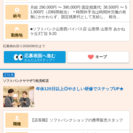
月給 290,000円 〜 390,000円 固定残業代: 38,500円 〜 5
1,800円（20時間相当） ＊時間外手当は時間外労働の有
給与
無にかかわらず、固定残業代として支給し、 相当...
■ソフトバンク山形西バイパス店 山形県 山形市 あかね
ケ丘3丁目 9‐20
勤務地
応募締め切り2026/08/31まで
応募画面へ進む
キープ
かんたん3ステップ！
正社員
ソフトバンクヤマザワ松見町店
年休120日以上◎やさしい研修でステップUP★
【店長職】ソフトバンクショップの携帯販売スタッフ
職種