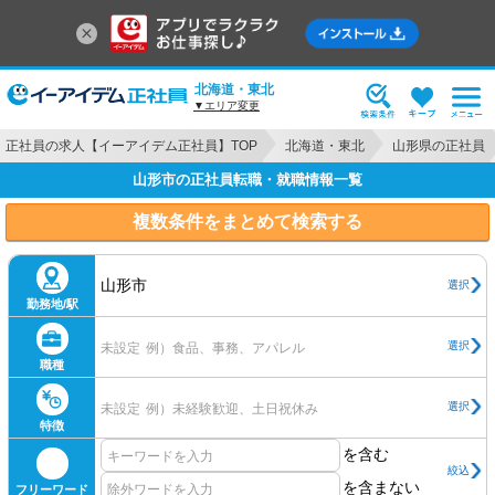
北海道・東北
▼エリア変更
正社員の求人【イーアイデム正社員】TOP
北海道・東北
山形県の正社員
山形市の正社員転職・就職情報一覧
複数条件をまとめて検索する
山形市
選択
勤務地/駅
選択
未設定
例）食品、事務、アパレル
職種
選択
未設定
例）未経験歓迎、土日祝休み
特徴
を含む
絞込
を含まない
フリーワード