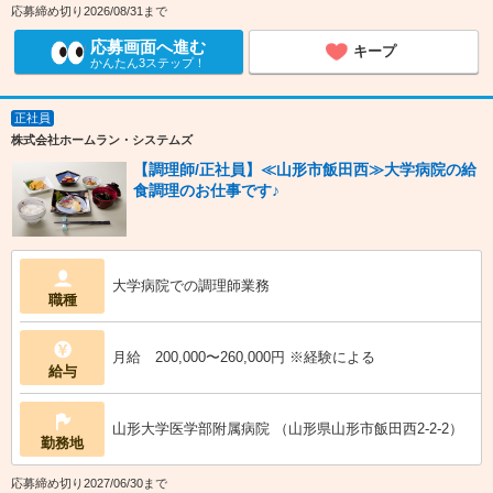
応募締め切り2026/08/31まで
応募画面へ進む
キープ
かんたん3ステップ！
正社員
株式会社ホームラン・システムズ
【調理師/正社員】≪山形市飯田西≫大学病院の給
食調理のお仕事です♪
大学病院での調理師業務
職種
月給 200,000〜260,000円 ※経験による
給与
山形大学医学部附属病院 （山形県山形市飯田西2-2-2）
勤務地
応募締め切り2027/06/30まで