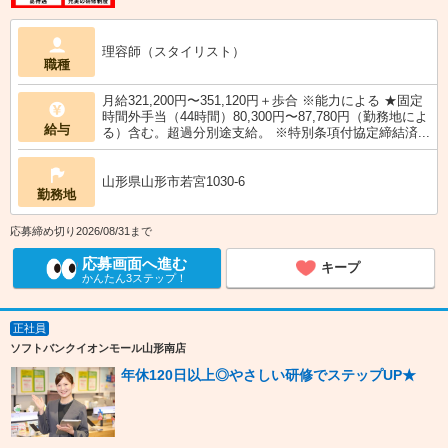
理容師（スタイリスト）
職種
月給321,200円〜351,120円＋歩合 ※能力による ★固定
時間外手当（44時間）80,300円〜87,780円（勤務地によ
給与
る）含む。超過分別途支給。 ※特別条項付協定締結済...
山形県山形市若宮1030-6
勤務地
応募締め切り2026/08/31まで
応募画面へ進む
キープ
かんたん3ステップ！
正社員
ソフトバンクイオンモール山形南店
年休120日以上◎やさしい研修でステップUP★