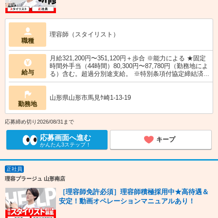
理容師（スタイリスト）
職種
月給321,200円〜351,120円＋歩合 ※能力による ★固定
時間外手当（44時間）80,300円〜87,780円（勤務地によ
給与
る）含む。超過分別途支給。 ※特別条項付協定締結済...
山形県山形市馬見ｹ崎1-13-19
勤務地
応募締め切り2026/08/31まで
応募画面へ進む
キープ
かんたん3ステップ！
正社員
理容プラージュ 山形南店
［理容師免許必須］理容師積極採用中★高待遇＆
安定！動画オペレーションマニュアルあり！