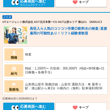
応募画面へ進む
キープ
かんたん3ステップ！
正社員
UTエージェント株式会社 AGT北日本第一CU AGT山形エリア 漆山CL 《AEIG1C》
高収入☆人気のコツコツ作業◎飲料水の検査♪直接
雇用の可能性あり！リフト経験者歓迎
検査
職種
時給：1,200円〜 月収例：305,000円（時給×8H実働×21
日稼働＋各種手当）
給与
山形県山形市 勤務詳細：山形市 通勤方法：車 最寄り
駅：漆山駅から車2分 ※構内の（無料）駐車場利用OK
勤務地
応募締め切り2026/08/21まで
応募画面へ進む
キープ