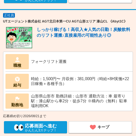
かんたん3ステップ！
正社員
UTエージェント株式会社 AGT北日本第一CU AGT山形エリア 漆山CL 《Abyt1C》
しっかり稼げる！高収入★人気の日勤！炭酸飲料
のリフト運搬♪直接雇用の可能性あり◎
フォークリフト運搬
職種
時給：1,500円〜 月収例：381,000円（時給×8H実働×22
日稼働＋各種手当）
給与
山形県山形市 勤務詳細：山形市 通勤方法：車 最寄り
駅：漆山駅から車2分・徒歩7分 ※構内の（無料）駐車
勤務地
場利用OK
応募締め切り2026/08/21まで
応募画面へ進む
キープ
かんたん3ステップ！