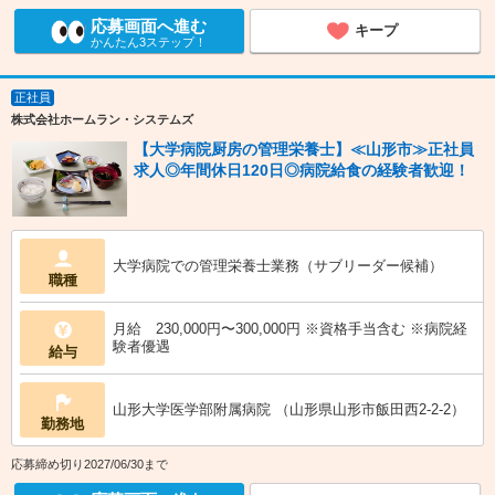
応募画面へ進む
キープ
かんたん3ステップ！
正社員
株式会社ホームラン・システムズ
【大学病院厨房の管理栄養士】≪山形市≫正社員
求人◎年間休日120日◎病院給食の経験者歓迎！
大学病院での管理栄養士業務（サブリーダー候補）
職種
月給 230,000円〜300,000円 ※資格手当含む ※病院経
験者優遇
給与
山形大学医学部附属病院 （山形県山形市飯田西2-2-2）
勤務地
応募締め切り2027/06/30まで