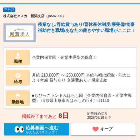
正社員
株式会社アスカ 新潟支店（jb587006）
残業なし/昇給賞与あり/育休産休制度/寮完備/食事
補助付き職場/あなたの働きやすい職場がここに！
企業内保育園・企業主導型の保育士
職種
月給 210,000円 〜 250,000円 ※給与幅は経験・能力に
より考慮 賞与あり 交通費あり／規定支給
給与
■ちびっこランドみはらし園（企業内保育園・企業主導
型） 山形県山形市みはらしの丘4丁目1110
勤務地
応募締め切り
8日
掲載終了まであと
2026/08/18まで
応募画面へ進む
キープ
かんたん3ステップ！