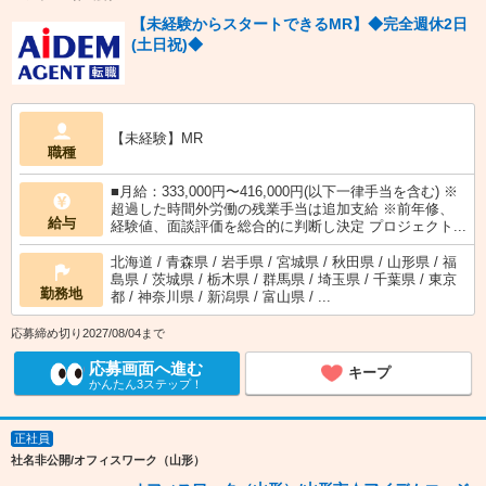
【未経験からスタートできるMR】◆完全週休2日
(土日祝)◆
【未経験】MR
職種
■月給：333,000円〜416,000円(以下一律手当を含む) ※
超過した時間外労働の残業手当は追加支給 ※前年修、
給与
経験値、面談評価を総合的に判断し決定 プロジェクト...
北海道 / 青森県 / 岩手県 / 宮城県 / 秋田県 / 山形県 / 福
島県 / 茨城県 / 栃木県 / 群馬県 / 埼玉県 / 千葉県 / 東京
勤務地
都 / 神奈川県 / 新潟県 / 富山県 / ...
応募締め切り2027/08/04まで
応募画面へ進む
キープ
かんたん3ステップ！
正社員
社名非公開/オフィスワーク（山形）