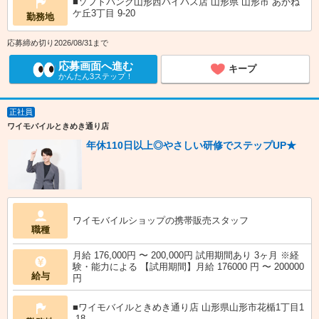
■ソフトバンク山形西バイパス店 山形県 山形市 あかね
ケ丘3丁目 9‐20
勤務地
応募締め切り2026/08/31まで
応募画面へ進む
キープ
かんたん3ステップ！
正社員
ワイモバイルときめき通り店
年休110日以上◎やさしい研修でステップUP★
ワイモバイルショップの携帯販売スタッフ
職種
月給 176,000円 〜 200,000円 試用期間あり 3ヶ月 ※経
験・能力による 【試用期間】月給 176000 円 〜 200000
給与
円
■ワイモバイルときめき通り店 山形県山形市花楯1丁目1
‐18