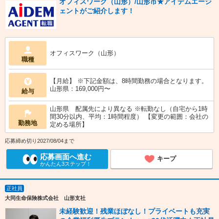
オフィスワーク（山形）/山形市★アイデムエージ
ェントがご紹介します！
オフィスワーク（山形）
職種
【月給】 ※下記金額は、8時間勤務の場合となります。
山形県：169,000円〜
給与
山形県 配属先により異なる ※転勤なし（自宅から1時
間30分以内、平均：1時間程度） 【変更の範囲：会社の
勤務地
定める場所】
応募締め切り2027/08/04まで
応募画面へ進む
キープ
かんたん3ステップ！
正社員
大同生命保険株式会社 山形支社
未経験歓迎！残業ほぼなし！プライベートも充実