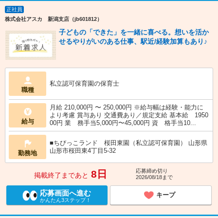
正社員
株式会社アスカ 新潟支店（jb601812）
子どもの「できた」を一緒に喜べる。想いを活か
せるやりがいのある仕事、駅近/経験加算もあり♪
私立認可保育園の保育士
職種
月給 210,000円 〜 250,000円 ※給与幅は経験・能力に
より考慮 賞与あり 交通費あり／規定支給 基本給 1950
給与
00円 業 務手当5,000円〜45,000円 資 格手当10...
■ちびっこランド 桜田東園（私立認可保育園） 山形県
山形市桜田東4丁目5‐32
勤務地
応募締め切り
8日
掲載終了まであと
2026/08/18まで
応募画面へ進む
キープ
かんたん3ステップ！