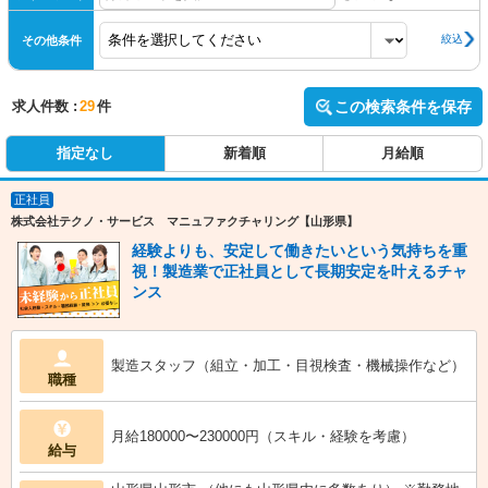
絞込
その他条件
求人件数 :
29
件
この検索条件を保存
指定なし
新着順
月給順
正社員
株式会社テクノ・サービス マニュファクチャリング【山形県】
経験よりも、安定して働きたいという気持ちを重
視！製造業で正社員として長期安定を叶えるチャ
ンス
製造スタッフ（組立・加工・目視検査・機械操作など）
職種
月給180000〜230000円（スキル・経験を考慮）
給与