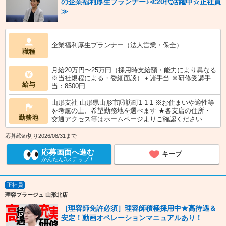
の企業福利厚生プランナー♪≪20代活躍中☆正社員
≫
企業福利厚生プランナー（法人営業・保全）
職種
月給20万円〜25万円（採用時支給額・能力により異なる
※当社規程による・委細面談）＋諸手当 ※研修受講手
給与
当：8500円
山形支社 山形県山形市諏訪町1-1-1 ※お住まいや適性等
を考慮の上、希望勤務地を選べます ★各支店の住所・
勤務地
交通アクセス等はホームページよりご確認ください
応募締め切り2026/08/31まで
応募画面へ進む
キープ
かんたん3ステップ！
正社員
理容プラージュ 山形北店
［理容師免許必須］理容師積極採用中★高待遇＆
安定！動画オペレーションマニュアルあり！