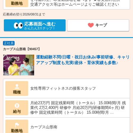
勤務地
交通アクセス等はホームページよりご確認ください
応募締め切り2026/08/31まで
応募画面へ進む
キープ
かんたん3ステップ！
正社員
カーブス山形南【90457】
運動経験不問/日曜・祝日お休み/事前研修、キャリ
アアップ制度も充実/産休・育休実績も多数♪
女性専用フィットネスの接客スタッフ
職種
月給23万円 固定残業時間（トータル） 15.00時間/月 残
業代 2万2,400円 研修中 月給20万円(研修期間4ヶ月) 研
給与
修中 固定残業時間（トータル） 15.00時間/月 ...
カーブス山形南
勤務地