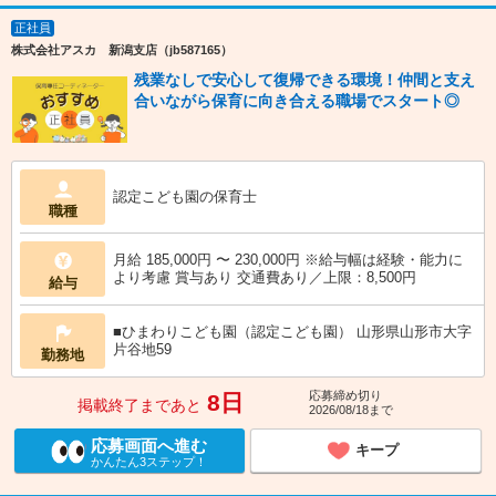
正社員
株式会社アスカ 新潟支店（jb587165）
残業なしで安心して復帰できる環境！仲間と支え
合いながら保育に向き合える職場でスタート◎
認定こども園の保育士
職種
月給 185,000円 〜 230,000円 ※給与幅は経験・能力に
より考慮 賞与あり 交通費あり／上限：8,500円
給与
■ひまわりこども園（認定こども園） 山形県山形市大字
片谷地59
勤務地
応募締め切り
8日
掲載終了まであと
2026/08/18まで
応募画面へ進む
キープ
かんたん3ステップ！