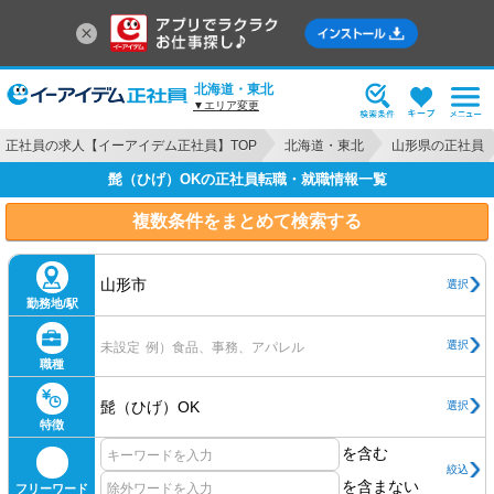
北海道・東北
▼エリア変更
正社員の求人【イーアイデム正社員】TOP
北海道・東北
山形県の正社員
髭（ひげ）OKの正社員転職・就職情報一覧
複数条件をまとめて検索する
山形市
選択
勤務地/駅
選択
未設定
例）食品、事務、アパレル
職種
髭（ひげ）OK
選択
特徴
を含む
絞込
を含まない
フリーワード