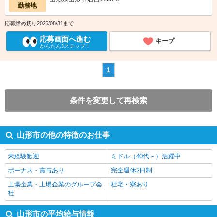
勤務地
応募締め切り2026/08/31まで
応募画面へ進む
キープ
かんたん3ステップ！
1
条件を変更して再検索
山形市の他の特徴のお仕事
未経験歓迎
ミドル（40代～）活躍中
ボーナス・賞与あり
完全週休2日制
上場企業・上場企業のグループ会
社宅・寮あり
社
山形市の平均給与情報