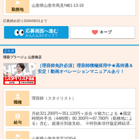
山形県山形市馬見ｹ崎1-13-19
勤務地
応募締め切り2026/08/31まで
応募画面へ進む
キープ
かんたん3ステップ！
正社員
理容プラージュ 山形南店
［理容師免許必須］理容師積極採用中★高待遇＆
安定！動画オペレーションマニュアルあり！
理容師（スタイリスト）
職種
月給321,200円〜351,120円＋歩合 ※能力による ★固定
時間外手当（44時間）80,300円〜87,780円（勤務地によ
給与
る）含む。超過分別途支給。 ※特別条項付協定締結済...
山形県山形市若宮1030-6