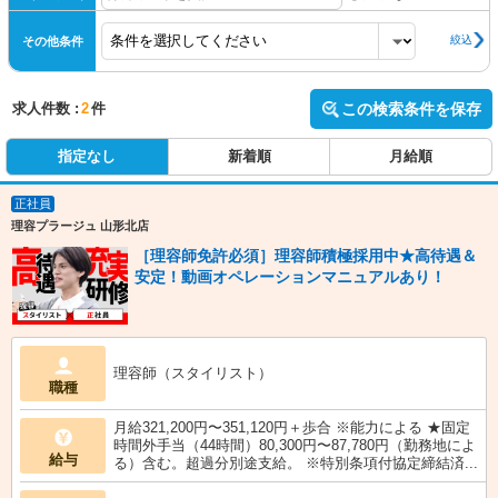
絞込
その他条件
求人件数 :
2
件
この検索条件を保存
指定なし
新着順
月給順
正社員
理容プラージュ 山形北店
［理容師免許必須］理容師積極採用中★高待遇＆
安定！動画オペレーションマニュアルあり！
理容師（スタイリスト）
職種
月給321,200円〜351,120円＋歩合 ※能力による ★固定
時間外手当（44時間）80,300円〜87,780円（勤務地によ
給与
る）含む。超過分別途支給。 ※特別条項付協定締結済...