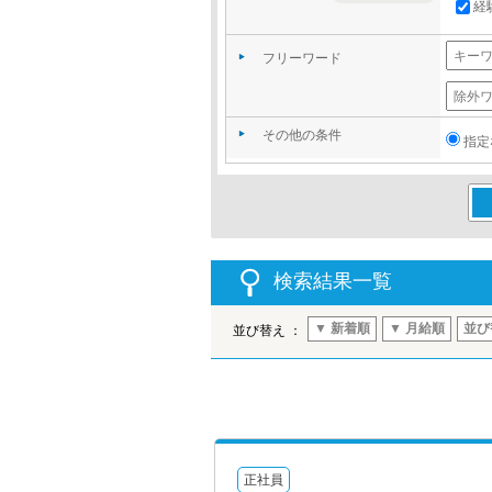
経
フリーワード
その他の条件
指定
この
検索結果一覧
▼ 新着順
▼ 月給順
並び
並び替え ：
正社員