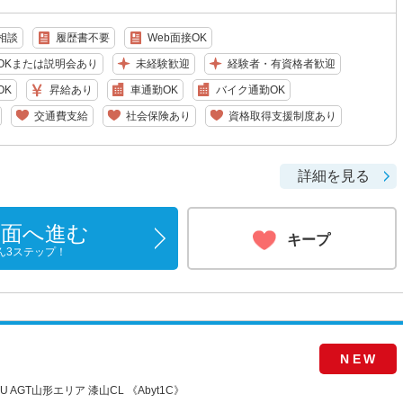
相談
履歴書不要
Web面接OK
OKまたは説明会あり
未経験歓迎
経験者・有資格者歓迎
OK
昇給あり
車通勤OK
バイク通勤OK
交通費支給
社会保険あり
資格取得支援制度あり
詳細を見る
画面へ進む
キープ
ん3ステップ！
NEW
AGT山形エリア 漆山CL 《Abyt1C》