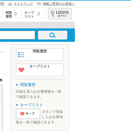
質問
サイトマップ
掲載ご希望のお客様へ
閲覧
キープ
0
0
履歴
リスト
ログイン
閲覧履歴
キープリスト
件
閲覧履歴
詳細を見たお仕事情報を一覧
で確認できます。
キープリスト
ボタンで登録
したお仕事情
'とりあえずキ
報を一覧で確認できます。
ープ'