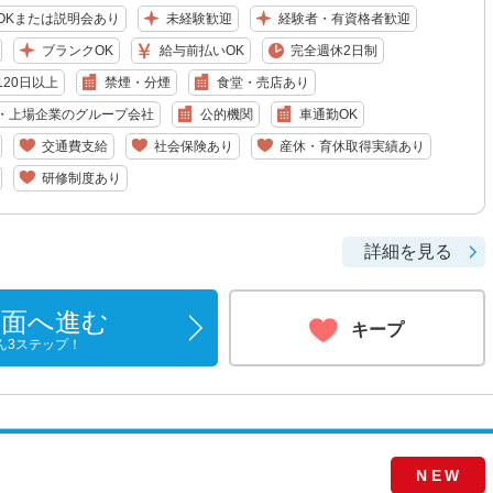
OKまたは説明会あり
未経験歓迎
経験者・有資格者歓迎
ブランクOK
給与前払いOK
完全週休2日制
20日以上
禁煙・分煙
食堂・売店あり
・上場企業のグループ会社
公的機関
車通勤OK
交通費支給
社会保険あり
産休・育休取得実績あり
研修制度あり
詳細を見る
画面へ進む
キープ
ん3ステップ！
NEW