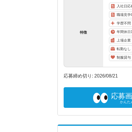
入社日応
職場見学
学歴不問
年間休日1
特徴
上場企業
転勤なし
制服貸与
応募締め切り: 2026/08/21
応募
かんた