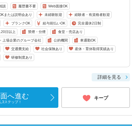
相談
履歴書不要
Web面接OK
OKまたは説明会あり
未経験歓迎
経験者・有資格者歓迎
ブランクOK
給与前払いOK
完全週休2日制
20日以上
禁煙・分煙
食堂・売店あり
・上場企業のグループ会社
公的機関
車通勤OK
交通費支給
社会保険あり
産休・育休取得実績あり
研修制度あり
詳細を見る
画面へ進む
キープ
ん3ステップ！