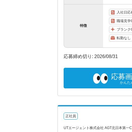
入社日応
職場見学
特徴
ブランク
転勤なし
応募締め切り: 2026/08/31
応募
かんた
正社員
UTエージェント株式会社 AGT北日本第一CU 