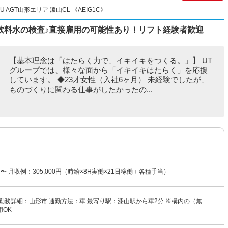
AGT山形エリア 漆山CL 《AEIG1C》
飲料水の検査♪直接雇用の可能性あり！リフト経験者歓迎
【基本理念は「はたらく力で、イキイキをつくる。」】 UT
グループでは、様々な面から「イキイキはたらく」を応援
しています。 ◆23才女性（入社6ヶ月） 未経験でしたが、
ものづくりに関わる仕事がしたかったの...
円〜 月収例：305,000円（時給×8H実働×21日稼働＋各種手当）
勤務詳細：山形市 通勤方法：車 最寄り駅：漆山駅から車2分 ※構内の（無
用OK