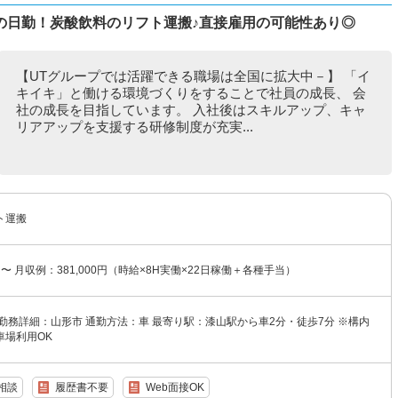
の日勤！炭酸飲料のリフト運搬♪直接雇用の可能性あり◎
【UTグループでは活躍できる職場は全国に拡大中－】 「イ
キイキ」と働ける環境づくりをすることで社員の成長、 会
社の成長を目指しています。 入社後はスキルアップ、キャ
リアアップを支援する研修制度が充実...
ト運搬
円〜 月収例：381,000円（時給×8H実働×22日稼働＋各種手当）
勤務詳細：山形市 通勤方法：車 最寄り駅：漆山駅から車2分・徒歩7分 ※構内
車場利用OK
相談
履歴書不要
Web面接OK