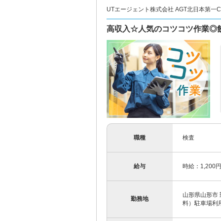
UTエージェント株式会社 AGT北日本第一CU 
高収入☆人気のコツコツ作業◎
職種
検査
給与
時給：1,200
山形県山形市 
勤務地
料）駐車場利