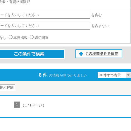
験者・有資格者歓迎
を含む
を含まない
なし
本日掲載
締切間近
この検索条件を保存
条件で検索
8 件
30件ずつ表示
の情報が見つかりました
替え解除
1
( 1 / 1ページ )