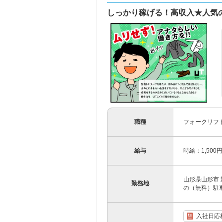
しっかり稼げる！高収入★人気
職種
フォークリフ
給与
時給：1,500
山形県山形市 
勤務地
の（無料）駐
入社日応