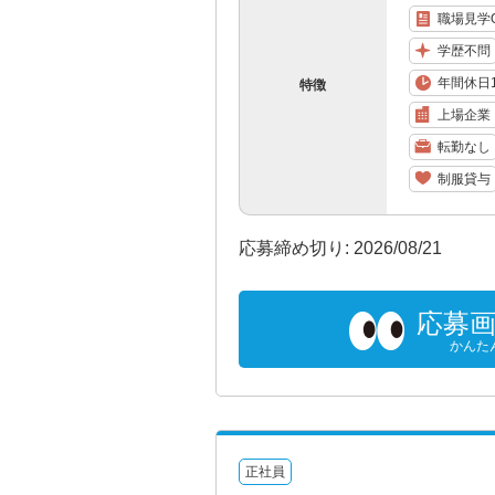
職場見学
学歴不問
年間休日1
特徴
上場企業
転勤なし
制服貸与
応募締め切り: 2026/08/21
応募
かんた
正社員