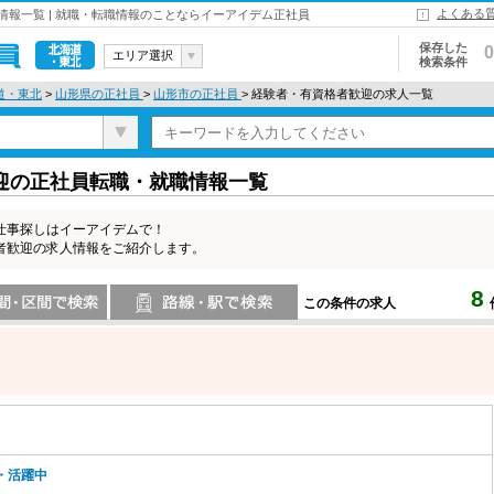
よくある
報一覧 | 就職・転職情報のことならイーアイデム正社員
保存した
0
エリア選択
検索条件
北海道・東
道・東北
>
山形県の正社員
>
山形市の正社員
> 経験者・有資格者歓迎の求人一覧
北
迎の正社員転職・就職情報一覧
仕事探しはイーアイデムで！
者歓迎の求人情報をご紹介します。
8
この条件の求人
索
路線・駅・駅で検索
・活躍中