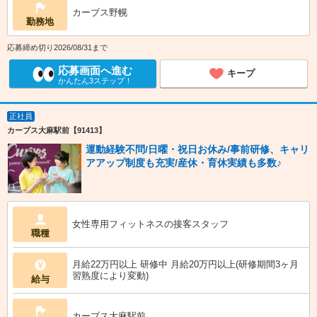
カーブス野幌
勤務地
応募締め切り2026/08/31まで
応募画面へ進む
キープ
かんたん3ステップ！
正社員
カーブス大麻駅前【91413】
運動経験不問/日曜・祝日お休み/事前研修、キャリ
アアップ制度も充実/産休・育休実績も多数♪
女性専用フィットネスの接客スタッフ
職種
月給22万円以上 研修中 月給20万円以上(研修期間3ヶ月
習熟度により変動)
給与
カーブス大麻駅前