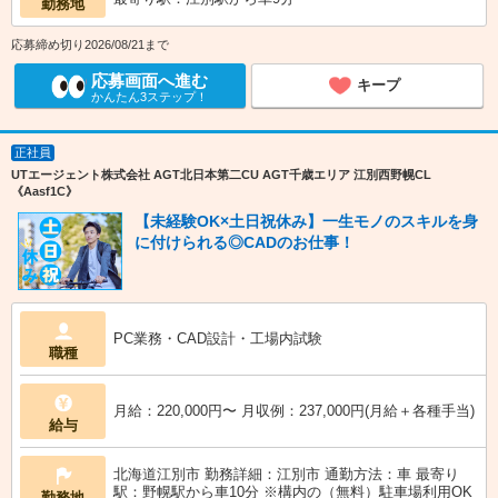
勤務地
応募締め切り2026/08/21まで
応募画面へ進む
キープ
かんたん3ステップ！
正社員
UTエージェント株式会社 AGT北日本第二CU AGT千歳エリア 江別西野幌CL
《Aasf1C》
【未経験OK×土日祝休み】一生モノのスキルを身
に付けられる◎CADのお仕事！
PC業務・CAD設計・工場内試験
職種
月給：220,000円〜 月収例：237,000円(月給＋各種手当)
給与
北海道江別市 勤務詳細：江別市 通勤方法：車 最寄り
駅：野幌駅から車10分 ※構内の（無料）駐車場利用OK
勤務地