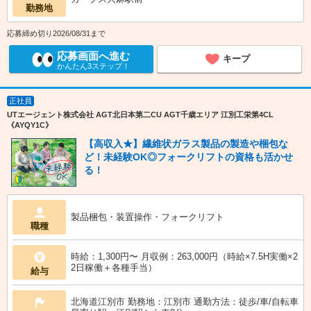
勤務地
応募締め切り2026/08/31まで
応募画面へ進む
キープ
かんたん3ステップ！
正社員
UTエージェント株式会社 AGT北日本第二CU AGT千歳エリア 江別工栄第4CL
《AYQY1C》
【高収入★】繊維状ガラス製品の製造や梱包な
ど！未経験OK◎フォークリフトの資格も活かせ
る！
製品梱包・装置操作・フォークリフト
職種
時給：1,300円〜 月収例：263,000円（時給×7.5H実働×2
2日稼働＋各種手当）
給与
北海道江別市 勤務地：江別市 通勤方法：徒歩/車/自転車