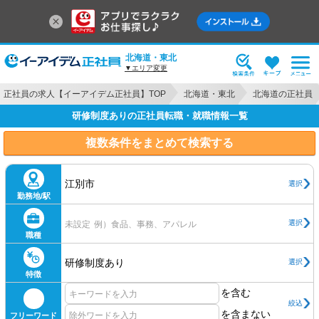
北海道・東北
▼エリア変更
正社員の求人【イーアイデム正社員】TOP
北海道・東北
北海道の正社員
研修制度ありの正社員転職・就職情報一覧
複数条件をまとめて検索する
江別市
選択
勤務地/駅
選択
未設定
例）食品、事務、アパレル
職種
研修制度あり
選択
特徴
を含む
絞込
を含まない
フリーワード