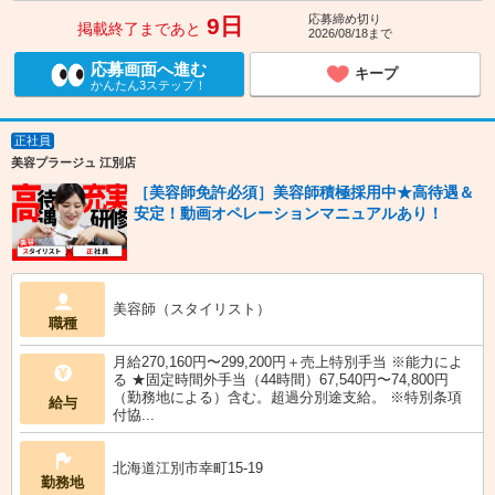
応募締め切り
9日
掲載終了まであと
2026/08/18まで
応募画面へ進む
キープ
かんたん3ステップ！
正社員
美容プラージュ 江別店
［美容師免許必須］美容師積極採用中★高待遇＆
安定！動画オペレーションマニュアルあり！
美容師（スタイリスト）
職種
月給270,160円〜299,200円＋売上特別手当 ※能力によ
る ★固定時間外手当（44時間）67,540円〜74,800円
（勤務地による）含む。超過分別途支給。 ※特別条項
給与
付協...
北海道江別市幸町15-19
勤務地