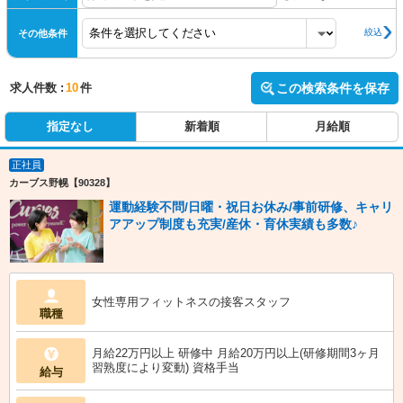
絞込
その他条件
求人件数 :
10
件
この検索条件を保存
指定なし
新着順
月給順
正社員
カーブス野幌【90328】
運動経験不問/日曜・祝日お休み/事前研修、キャリ
アアップ制度も充実/産休・育休実績も多数♪
女性専用フィットネスの接客スタッフ
職種
月給22万円以上 研修中 月給20万円以上(研修期間3ヶ月
習熟度により変動) 資格手当
給与