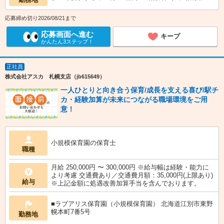
応募締め切り2026/08/21まで
応募画面へ進む
キープ
かんたん3ステップ！
正社員
株式会社アスカ 札幌支店（jb615649）
一人ひとりと向き合う保育/成長を支える喜び/駅チ
カ・経験加算が未来につながる職場環境をご用
意！
小規模保育園の保育士
職種
月給 250,000円 〜 300,000円 ※給与幅は経験・能力に
より考慮 交通費あり／交通費月額：35,000円(上限あり)
給与
※上記金額に処遇改善加算手当を含んでおります。
■ラブアリス保育園（小規模保育園） 北海道江別市東野
幌本町7番5号
勤務地