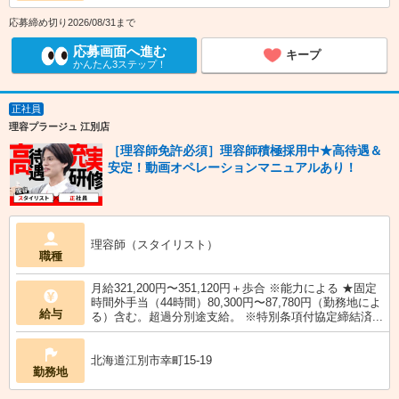
応募締め切り2026/08/31まで
応募画面へ進む
キープ
かんたん3ステップ！
正社員
理容プラージュ 江別店
［理容師免許必須］理容師積極採用中★高待遇＆
安定！動画オペレーションマニュアルあり！
理容師（スタイリスト）
職種
月給321,200円〜351,120円＋歩合 ※能力による ★固定
時間外手当（44時間）80,300円〜87,780円（勤務地によ
給与
る）含む。超過分別途支給。 ※特別条項付協定締結済...
北海道江別市幸町15-19
勤務地