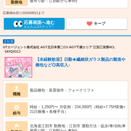
最寄り駅：江別駅から車9分
勤務地
応募締め切り2026/08/21まで
応募画面へ進む
キープ
かんたん3ステップ！
正社員
UTエージェント株式会社 AGT北日本第二CU AGT千歳エリア 江別工栄第4CL
《AYQX1C》
【未経験歓迎】日勤★繊維状ガラス製品の製造や
梱包など◎高収入♪
製品梱包・装置操作・フォークリフト
職種
時給：1,250円〜 月収例：234,000円（時給×7.75H実働×
21日稼働＋各種手当）
給与
北海道江別市 勤務地：江別市 通勤方法：徒歩/車/自転車
最寄り駅：江別駅から車9分