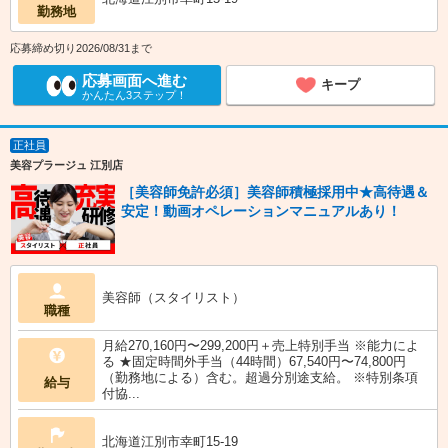
勤務地
応募締め切り2026/08/31まで
応募画面へ進む
キープ
かんたん3ステップ！
正社員
美容プラージュ 江別店
［美容師免許必須］美容師積極採用中★高待遇＆
安定！動画オペレーションマニュアルあり！
美容師（スタイリスト）
職種
月給270,160円〜299,200円＋売上特別手当 ※能力によ
る ★固定時間外手当（44時間）67,540円〜74,800円
（勤務地による）含む。超過分別途支給。 ※特別条項
給与
付協...
北海道江別市幸町15-19