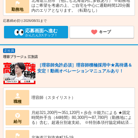
北海道江別市 （他にも北海道内に多数あり） ※勤務地
はご希望を考慮の上、ご自宅を中心に通勤時間120分圏
勤務地
内のエリアとなります。（転勤なし）
応募締め切り2026/08/31まで
応募画面へ進む
キープ
かんたん3ステップ！
正社員
理容プラージュ 江別店
［理容師免許必須］理容師積極採用中★高待遇＆
安定！動画オペレーションマニュアルあり！
理容師（スタイリスト）
職種
月給321,200円〜351,120円＋歩合 ※能力による ★固定
時間外手当（44時間）80,300円〜87,780円（勤務地によ
給与
る）含む。超過分別途支給。 ※特別条項付協定締結済...
北海道江別市幸町15-19