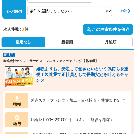
絞込
その他条件
求人件数 :
3
件
この検索条件を保存
指定なし
新着順
月給順
正社員
株式会社テクノ・サービス マニュファクチャリング【北海道】
経験よりも、安定して働きたいという気持ちを重
視！製造業で正社員として長期安定を叶えるチャ
ンス
製造スタッフ（組立・加工・目視検査・機械操作など）
職種
月給181000〜231000円（スキル・経験を考慮）
給与