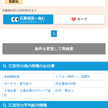
勤務地
応募締め切り2026/08/31まで
応募画面へ進む
キープ
かんたん3ステップ！
1
条件を変更して再検索
江別市の他の特徴のお仕事
未経験歓迎
ミドル（40代～）活躍中
ボーナス・賞与あり
完全週休2日制
上場企業・上場企業のグループ会
社宅・寮あり
社
江別市の平均給与情報