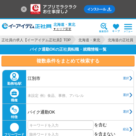
北海道・東北
▼エリア変更
正社員の求人【イーアイデム正社員】TOP
北海道・東北
北海道の正社員
バイク通勤OKの正社員転職・就職情報一覧
複数条件をまとめて検索する
江別市
選択
勤務地/駅
選択
未設定
例）食品、事務、アパレル
職種
バイク通勤OK
選択
特徴
を含む
絞込
を含まない
フリーワード