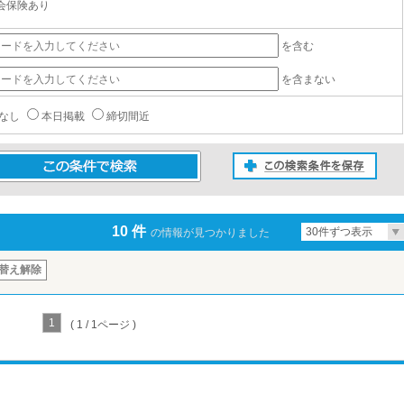
会保険あり
を含む
を含まない
なし
本日掲載
締切間近
この検索条件を保存
条件で検索
10 件
30件ずつ表示
の情報が見つかりました
替え解除
1
( 1 / 1ページ )