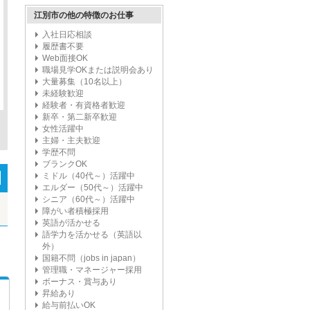
江別市の他の特徴のお仕事
入社日応相談
履歴書不要
Web面接OK
職場見学OKまたは説明会あり
大量募集（10名以上）
未経験歓迎
経験者・有資格者歓迎
新卒・第二新卒歓迎
女性活躍中
主婦・主夫歓迎
学歴不問
ブランクOK
ミドル（40代～）活躍中
エルダー（50代～）活躍中
シニア（60代～）活躍中
障がい者積極採用
英語が活かせる
語学力を活かせる（英語以
外）
国籍不問（jobs in japan）
管理職・マネージャー採用
ボーナス・賞与あり
昇給あり
給与前払いOK