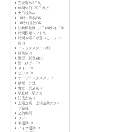
完全週休2日制
年間休日120日以上
土日祝休み
10時～勤務OK
16時前退社OK
短時間勤務（1日4h以内）OK
時間固定シフト制
時間や曜日が選べる・シフト
自由
フレックスタイム制
服装自由
髪型・髪色自由
髭（ひげ）OK
ネイルOK
ピアスOK
オープニングスタッフ
禁煙・分煙
食堂・売店あり
駅直結・駅チカ
託児所あり
上場企業・上場企業のグルー
プ会社
公的機関
リゾート
車通勤OK
バイク通勤OK