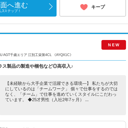
画面へ進む
キープ
ん3ステップ！
NEW
 AGT千歳エリア 江別工栄第4CL 《AYQX1C》
ラス製品の製造や梱包など◎高収入♪
【未経験から大手企業で活躍できる環境―】 私たちが大切
にしているのは「チームワーク」 個々で仕事をするのでは
なく、「チーム」で仕事を進めていくスタイルにこだわっ
ています。 ◆25才男性（入社2年7ヶ月） ...