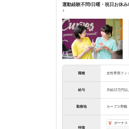
運動経験不問/日曜・祝日お休み
♪
職種
女性専用フィ
給与
月給22万円以
勤務地
カーブス野幌
ボーナス
特徴