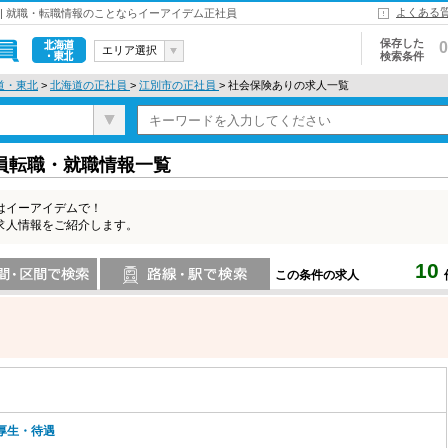
よくある
| 就職・転職情報のことならイーアイデム正社員
保存した
0
エリア選択
検索条件
北海道・東
道・東北
>
北海道の正社員
>
江別市の正社員
> 社会保険ありの求人一覧
北
員転職・就職情報一覧
はイーアイデムで！
求人情報をご紹介します。
10
この条件の求人
索
路線・駅・駅で検索
厚生・待遇