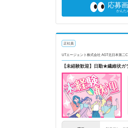
応募
かんた
正社員
UTエージェント株式会社 AGT北日本第二CU
【未経験歓迎】日勤★繊維状ガ