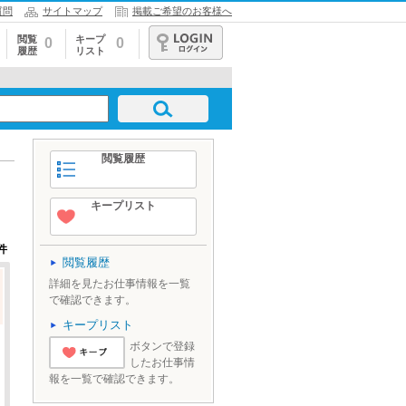
質問
サイトマップ
掲載ご希望のお客様へ
閲覧
キープ
0
0
履歴
リスト
ログイン
閲覧履歴
キープリスト
件
閲覧履歴
詳細を見たお仕事情報を一覧
で確認できます。
キープリスト
ボタンで登録
したお仕事情
'とりあえずキ
報を一覧で確認できます。
ープ'