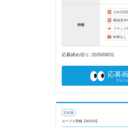
入社日応
職場見学
特徴
ブランク
転勤なし
応募締め切り: 2026/08/31
応募
かんた
正社員
カーブス野幌【90328】