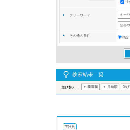
社
フリーワード
その他の条件
指定
この
検索結果一覧
▼ 新着順
▼ 月給順
並び
並び替え ：
正社員