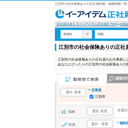
江別市の社会保険ありの正社員転職・就職情報一覧 
正社員の求人【イーアイデム正社員】TOP
>
北海
勤務地
職種
江別市の社会保険ありの正社
江別市の社会保険ありの正社員のお仕事探し
あなたにぴったりの江別市の社会保険ありの
勤務地で検索
通勤時間で検
北海道
選択･変更
江別市
未選択
選択･変更
職種
福利
選択・変更
特徴