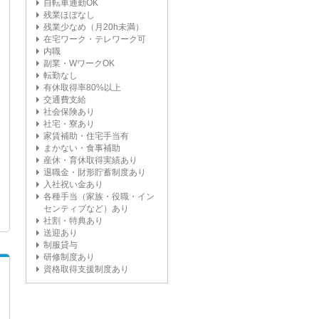
自転車通勤OK
残業ほぼなし
残業少なめ（月20h未満）
在宅ワーク・テレワーク可
内職
副業・WワークOK
転勤なし
有休取得率80%以上
交通費支給
社会保険あり
社宅・寮あり
家賃補助・住宅手当有
まかない・食事補助
産休・育休取得実績あり
退職金・財形貯蓄制度あり
入社祝い金あり
各種手当（家族・役職・イン
センティブなど）あり
社割・特典あり
送迎あり
制服貸与
研修制度あり
資格取得支援制度あり