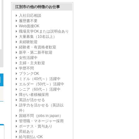
江別市の他の特徴のお仕事
入社日応相談
履歴書不要
Web面接OK
職場見学OKまたは説明会あり
大量募集（10名以上）
未経験歓迎
経験者・有資格者歓迎
新卒・第二新卒歓迎
女性活躍中
主婦・主夫歓迎
学歴不問
ブランクOK
ミドル（40代～）活躍中
エルダー（50代～）活躍中
シニア（60代～）活躍中
障がい者積極採用
英語が活かせる
語学力を活かせる（英語以
外）
国籍不問（jobs in japan）
管理職・マネージャー採用
ボーナス・賞与あり
昇給あり
給与前払いOK