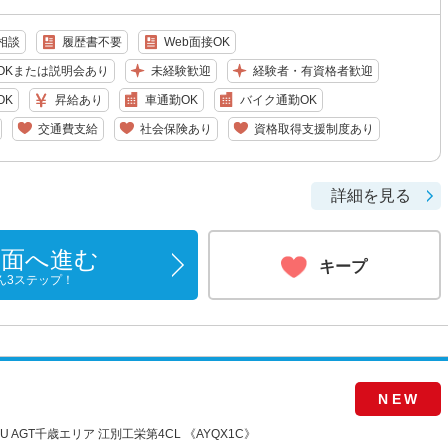
相談
履歴書不要
Web面接OK
OKまたは説明会あり
未経験歓迎
経験者・有資格者歓迎
OK
昇給あり
車通勤OK
バイク通勤OK
交通費支給
社会保険あり
資格取得支援制度あり
詳細を見る
画面へ進む
キープ
ん3ステップ！
NEW
 AGT千歳エリア 江別工栄第4CL 《AYQX1C》