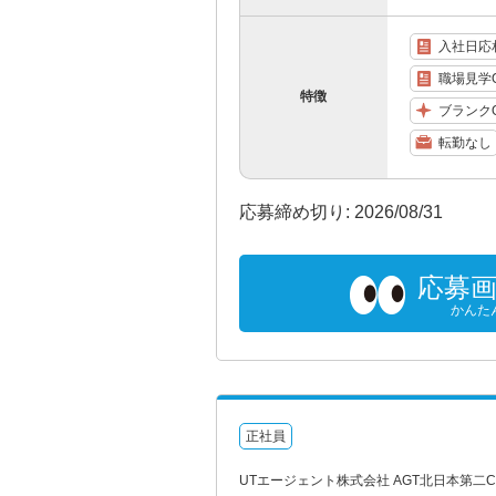
入社日応
職場見学
特徴
ブランク
転勤なし
応募締め切り: 2026/08/31
応募
かんた
正社員
UTエージェント株式会社 AGT北日本第二CU