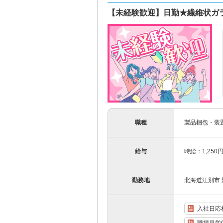
【未経験歓迎】日勤★繊維状ガ
職種
製品梱包・装
給与
時給：1,250
勤務地
北海道江別市 
入社日応