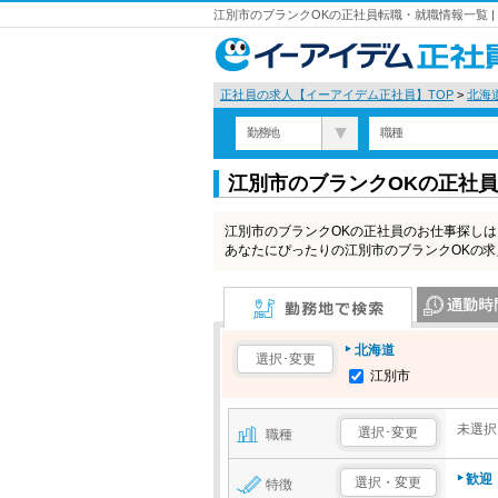
江別市のブランクOKの正社員転職・就職情報一覧 
正社員の求人【イーアイデム正社員】TOP
>
北海
勤務地
職種
江別市のブランクOKの正社
江別市のブランクOKの正社員のお仕事探し
あなたにぴったりの江別市のブランクOKの
勤務地で検索
通勤時間で検
北海道
選択･変更
江別市
未選択
選択･変更
職種
歓迎
選択・変更
特徴