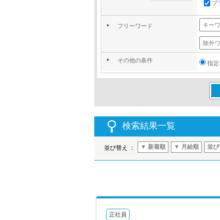
ブ
フリーワード
その他の条件
指定
この
検索結果一覧
▼ 新着順
▼ 月給順
並び
並び替え ：
正社員