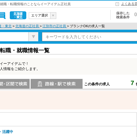
よくある
| 就職・転職情報のことならイーアイデム正社員
保存した
0
エリア選択
検索条件
北海道・東
道・東北
>
北海道の正社員
>
江別市の正社員
> ブランクOKの求人一覧
北
員転職・就職情報一覧
はイーアイデムで！
求人情報をご紹介します。
7
この条件の求人
索
路線・駅・駅で検索
・活躍中