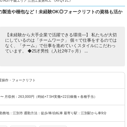
 AGT千歳エリア 江別工栄第4CL 《AYQY1C》
の製造や梱包など！未経験OK◎フォークリフトの資格も活か
【未経験から大手企業で活躍できる環境―】 私たちが大切
にしているのは「チームワーク」 個々で仕事をするのでは
なく、「チーム」で仕事を進めていくスタイルにこだわっ
ています。 ◆25才男性（入社2年7ヶ月） ...
置操作・フォークリフト
円〜 月収例：263,000円（時給×7.5H実働×22日稼働＋各種手当）
勤務地：江別市 通勤方法：徒歩/車/自転車 最寄り駅：江別駅から車9分