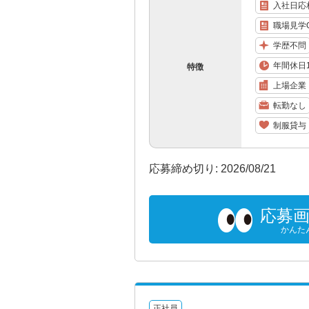
入社日応
職場見学
学歴不問
年間休日1
特徴
上場企業
転勤なし
制服貸与
応募締め切り: 2026/08/21
応募
かんた
正社員