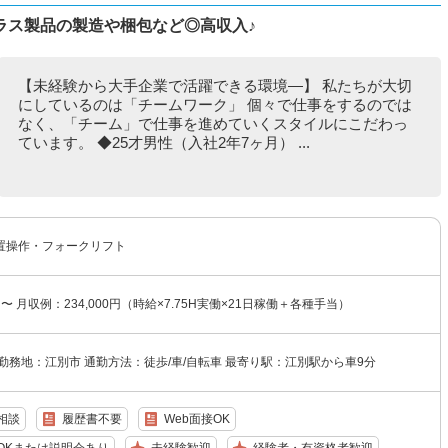
ラス製品の製造や梱包など◎高収入♪
【未経験から大手企業で活躍できる環境―】 私たちが大切
にしているのは「チームワーク」 個々で仕事をするのでは
なく、「チーム」で仕事を進めていくスタイルにこだわっ
ています。 ◆25才男性（入社2年7ヶ月） ...
置操作・フォークリフト
円〜 月収例：234,000円（時給×7.75H実働×21日稼働＋各種手当）
勤務地：江別市 通勤方法：徒歩/車/自転車 最寄り駅：江別駅から車9分
相談
履歴書不要
Web面接OK