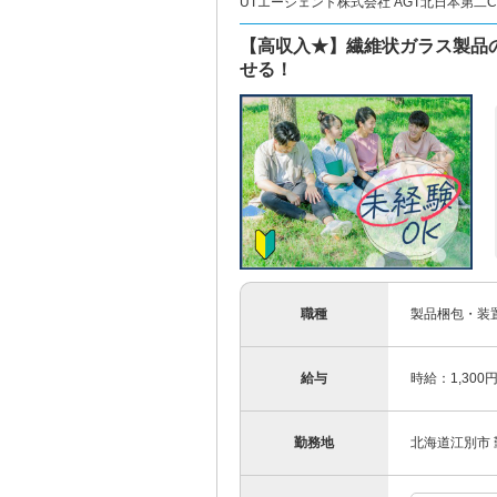
UTエージェント株式会社 AGT北日本第二CU
【高収入★】繊維状ガラス製品
せる！
職種
製品梱包・装
給与
時給：1,300
勤務地
北海道江別市 