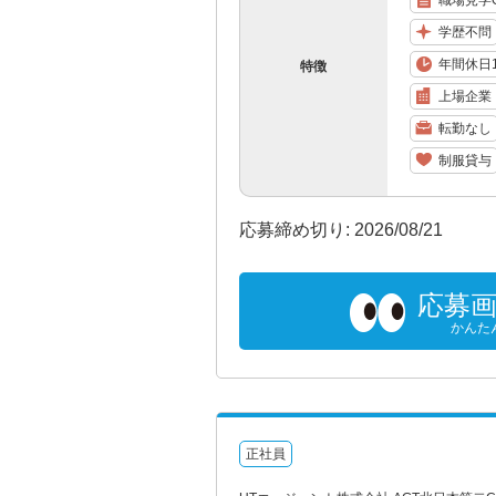
職場見学
学歴不問
年間休日1
特徴
上場企業
転勤なし
制服貸与
応募締め切り: 2026/08/21
応募
かんた
正社員