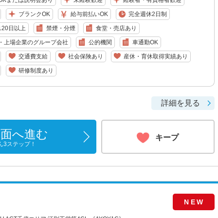
OKまたは説明会あり
未経験歓迎
経験者・有資格者歓迎
ブランクOK
給与前払いOK
完全週休2日制
20日以上
禁煙・分煙
食堂・売店あり
・上場企業のグループ会社
公的機関
車通勤OK
交通費支給
社会保険あり
産休・育休取得実績あり
研修制度あり
詳細を見る
画面へ進む
キープ
ん3ステップ！
NEW