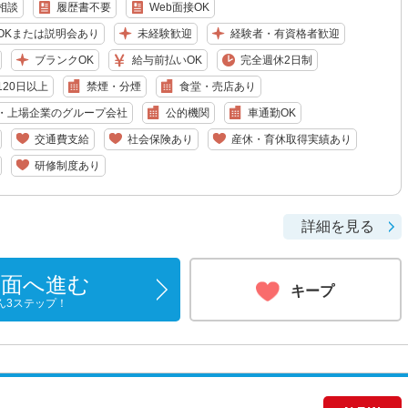
相談
履歴書不要
Web面接OK
OKまたは説明会あり
未経験歓迎
経験者・有資格者歓迎
ブランクOK
給与前払いOK
完全週休2日制
20日以上
禁煙・分煙
食堂・売店あり
・上場企業のグループ会社
公的機関
車通勤OK
交通費支給
社会保険あり
産休・育休取得実績あり
研修制度あり
詳細を見る
画面へ進む
キープ
ん3ステップ！