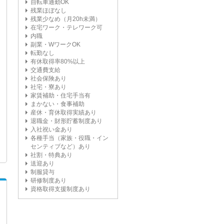
自転車通勤OK
残業ほぼなし
残業少なめ（月20h未満）
在宅ワーク・テレワーク可
内職
副業・WワークOK
転勤なし
有休取得率80%以上
交通費支給
社会保険あり
社宅・寮あり
家賃補助・住宅手当有
まかない・食事補助
産休・育休取得実績あり
退職金・財形貯蓄制度あり
入社祝い金あり
各種手当（家族・役職・イン
センティブなど）あり
社割・特典あり
送迎あり
制服貸与
研修制度あり
資格取得支援制度あり