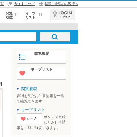
質問
サイトマップ
掲載ご希望のお客様へ
閲覧
キープ
0
0
履歴
リスト
ログイン
閲覧履歴
キープリスト
件
閲覧履歴
詳細を見たお仕事情報を一覧
で確認できます。
キープリスト
ボタンで登録
したお仕事情
'とりあえずキ
報を一覧で確認できます。
ープ'