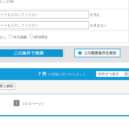
ランクOK
を含む
を含まない
なし
本日掲載
締切間近
この検索条件を保存
条件で検索
7 件
30件ずつ表示
の情報が見つかりました
替え解除
1
( 1 / 1ページ )