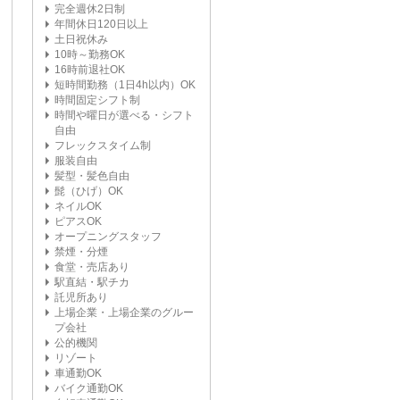
完全週休2日制
年間休日120日以上
土日祝休み
10時～勤務OK
16時前退社OK
短時間勤務（1日4h以内）OK
時間固定シフト制
時間や曜日が選べる・シフト
自由
フレックスタイム制
服装自由
髪型・髪色自由
髭（ひげ）OK
ネイルOK
ピアスOK
オープニングスタッフ
禁煙・分煙
食堂・売店あり
駅直結・駅チカ
託児所あり
上場企業・上場企業のグルー
プ会社
公的機関
リゾート
車通勤OK
バイク通勤OK