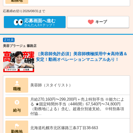
勤務地
応募締め切り2026/08/31まで
応募画面へ進む
キープ
かんたん3ステップ！
正社員
美容プラージュ 篠路店
［美容師免許必須］美容師積極採用中★高待遇＆
安定！動画オペレーションマニュアルあり！
美容師（スタイリスト）
職種
月給270,160円〜299,200円＋売上特別手当 ※能力によ
る ★固定時間外手当（44時間）67,540円〜74,800円
（勤務地による）含む。超過分別途支給。 ※特別条項
給与
付協...
北海道札幌市北区篠路三条3丁目38-663
勤務地