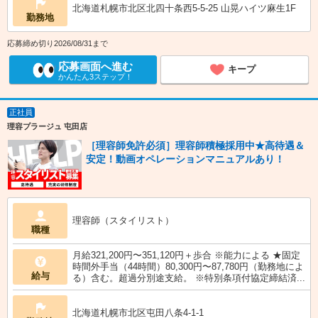
北海道札幌市北区北四十条西5-5-25 山晃ハイツ麻生1F
勤務地
応募締め切り2026/08/31まで
応募画面へ進む
キープ
かんたん3ステップ！
正社員
理容プラージュ 屯田店
［理容師免許必須］理容師積極採用中★高待遇＆
安定！動画オペレーションマニュアルあり！
理容師（スタイリスト）
職種
月給321,200円〜351,120円＋歩合 ※能力による ★固定
時間外手当（44時間）80,300円〜87,780円（勤務地によ
給与
る）含む。超過分別途支給。 ※特別条項付協定締結済...
北海道札幌市北区屯田八条4-1-1