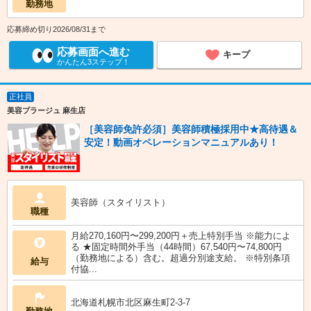
勤務地
応募締め切り2026/08/31まで
応募画面へ進む
キープ
かんたん3ステップ！
正社員
美容プラージュ 麻生店
［美容師免許必須］美容師積極採用中★高待遇＆
安定！動画オペレーションマニュアルあり！
美容師（スタイリスト）
職種
月給270,160円〜299,200円＋売上特別手当 ※能力によ
る ★固定時間外手当（44時間）67,540円〜74,800円
（勤務地による）含む。超過分別途支給。 ※特別条項
給与
付協...
北海道札幌市北区麻生町2-3-7