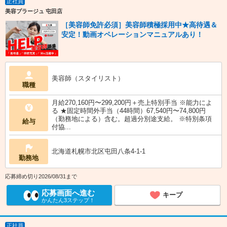
正社員
美容プラージュ 屯田店
［美容師免許必須］美容師積極採用中★高待遇＆
安定！動画オペレーションマニュアルあり！
美容師（スタイリスト）
職種
月給270,160円〜299,200円＋売上特別手当 ※能力によ
る ★固定時間外手当（44時間）67,540円〜74,800円
（勤務地による）含む。超過分別途支給。 ※特別条項
給与
付協...
北海道札幌市北区屯田八条4-1-1
勤務地
応募締め切り2026/08/31まで
応募画面へ進む
キープ
かんたん3ステップ！
正社員