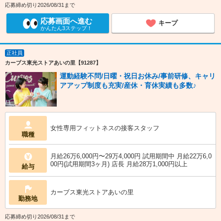
応募締め切り2026/08/31まで
応募画面へ進む
キープ
かんたん3ステップ！
正社員
カーブス東光ストアあいの里【91287】
運動経験不問/日曜・祝日お休み/事前研修、キャリ
アアップ制度も充実/産休・育休実績も多数♪
女性専用フィットネスの接客スタッフ
職種
月給26万6,000円〜29万4,000円 試用期間中 月給22万6,0
00円(試用期間3ヶ月) 店長 月給28万1,000円以上
給与
カーブス東光ストアあいの里
勤務地
応募締め切り2026/08/31まで