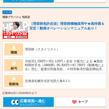
かんたん3ステップ！
正社員
理容プラージュ 屯田店
［理容師免許必須］理容師積極採用中★高待遇＆
安定！動画オペレーションマニュアルあり！
理容師（スタイリスト）
職種
月給321,200円〜351,120円＋歩合 ※能力による ★固定
時間外手当（44時間）80,300円〜87,780円（勤務地によ
給与
る）含む。超過分別途支給。 ※特別条項付協定締結済...
北海道札幌市北区屯田八条4-1-1
勤務地
応募締め切り2026/08/31まで
応募画面へ進む
キープ
かんたん3ステップ！