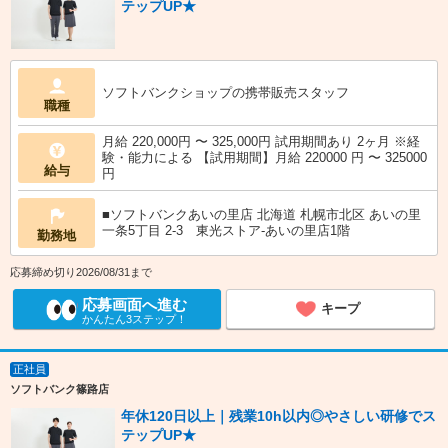
テップUP★
ソフトバンクショップの携帯販売スタッフ
職種
月給 220,000円 〜 325,000円 試用期間あり 2ヶ月 ※経
験・能力による 【試用期間】月給 220000 円 〜 325000
給与
円
■ソフトバンクあいの里店 北海道 札幌市北区 あいの里
一条5丁目 2‐3 東光ストア‐あいの里店1階
勤務地
応募締め切り2026/08/31まで
応募画面へ進む
キープ
かんたん3ステップ！
正社員
ソフトバンク篠路店
年休120日以上｜残業10h以内◎やさしい研修でス
テップUP★