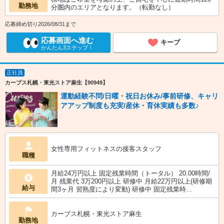
勤務地
分圏内のエリアとなります。（転勤なし）
応募締め切り2026/08/31まで
応募画面へ進む
キープ
かんたん3ステップ！
正社員
カーブス札幌・東光ストア麻生【90949】
運動経験不問/日曜・祝日お休み/事前研修、キャリ
アアップ制度も充実/産休・育休実績も多数♪
女性専用フィットネスの接客スタッフ
職種
月給24万円以上 固定残業時間（トータル） 20.00時間/
月 残業代 3万200円以上 研修中 月給22万円以上(研修期
給与
間3ヶ月 習熟度により変動) 研修中 固定残業時...
カーブス札幌・東光ストア麻生
勤務地