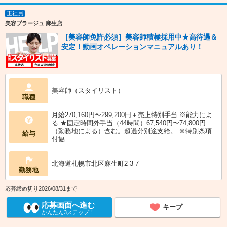
正社員
美容プラージュ 麻生店
［美容師免許必須］美容師積極採用中★高待遇＆
安定！動画オペレーションマニュアルあり！
美容師（スタイリスト）
職種
月給270,160円〜299,200円＋売上特別手当 ※能力によ
る ★固定時間外手当（44時間）67,540円〜74,800円
（勤務地による）含む。超過分別途支給。 ※特別条項
給与
付協...
北海道札幌市北区麻生町2-3-7
勤務地
応募締め切り2026/08/31まで
応募画面へ進む
キープ
かんたん3ステップ！