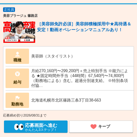
正社員
美容プラージュ 篠路店
［美容師免許必須］美容師積極採用中★高待遇＆
安定！動画オペレーションマニュアルあり！
美容師（スタイリスト）
職種
月給270,160円〜299,200円＋売上特別手当 ※能力によ
る ★固定時間外手当（44時間）67,540円〜74,800円
（勤務地による）含む。超過分別途支給。 ※特別条項
給与
付協...
北海道札幌市北区篠路三条3丁目38-663
勤務地
応募締め切り2026/08/31まで
応募画面へ進む
キープ
かんたん3ステップ！