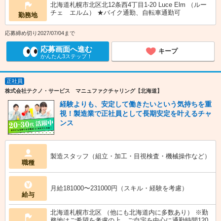
北海道札幌市北区北12条西4丁目1-20 Luce Elm （ルー
チェ エルム） ★バイク通勤、自転車通勤可
勤務地
応募締め切り2027/07/04まで
応募画面へ進む
キープ
かんたん3ステップ！
正社員
株式会社テクノ・サービス マニュファクチャリング【北海道】
経験よりも、安定して働きたいという気持ちを重
視！製造業で正社員として長期安定を叶えるチャ
ンス
製造スタッフ（組立・加工・目視検査・機械操作など）
職種
月給181000〜231000円（スキル・経験を考慮）
給与
北海道札幌市北区 （他にも北海道内に多数あり） ※勤
務地はご希望を考慮の上、ご自宅を中心に通勤時間120