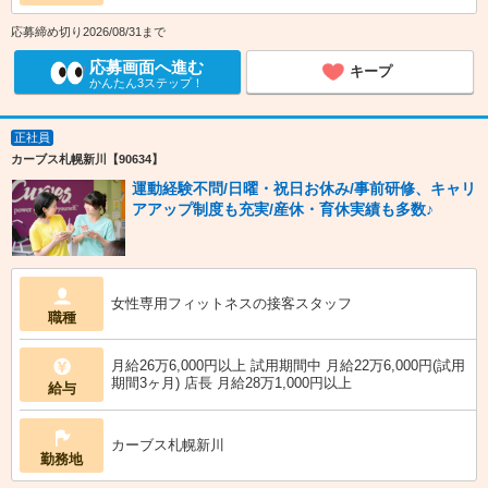
応募締め切り2026/08/31まで
応募画面へ進む
キープ
かんたん3ステップ！
正社員
カーブス札幌新川【90634】
運動経験不問/日曜・祝日お休み/事前研修、キャリ
アアップ制度も充実/産休・育休実績も多数♪
女性専用フィットネスの接客スタッフ
職種
月給26万6,000円以上 試用期間中 月給22万6,000円(試用
期間3ヶ月) 店長 月給28万1,000円以上
給与
カーブス札幌新川
勤務地