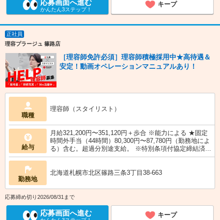
応募画面へ進む
キープ
かんたん3ステップ！
正社員
理容プラージュ 篠路店
［理容師免許必須］理容師積極採用中★高待遇＆
安定！動画オペレーションマニュアルあり！
理容師（スタイリスト）
職種
月給321,200円〜351,120円＋歩合 ※能力による ★固定
時間外手当（44時間）80,300円〜87,780円（勤務地によ
給与
る）含む。超過分別途支給。 ※特別条項付協定締結済...
北海道札幌市北区篠路三条3丁目38-663
勤務地
応募締め切り2026/08/31まで
応募画面へ進む
キープ