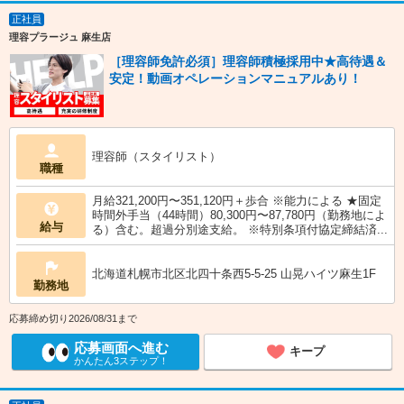
正社員
理容プラージュ 麻生店
［理容師免許必須］理容師積極採用中★高待遇＆
安定！動画オペレーションマニュアルあり！
理容師（スタイリスト）
職種
月給321,200円〜351,120円＋歩合 ※能力による ★固定
時間外手当（44時間）80,300円〜87,780円（勤務地によ
給与
る）含む。超過分別途支給。 ※特別条項付協定締結済...
北海道札幌市北区北四十条西5-5-25 山晃ハイツ麻生1F
勤務地
応募締め切り2026/08/31まで
応募画面へ進む
キープ
かんたん3ステップ！