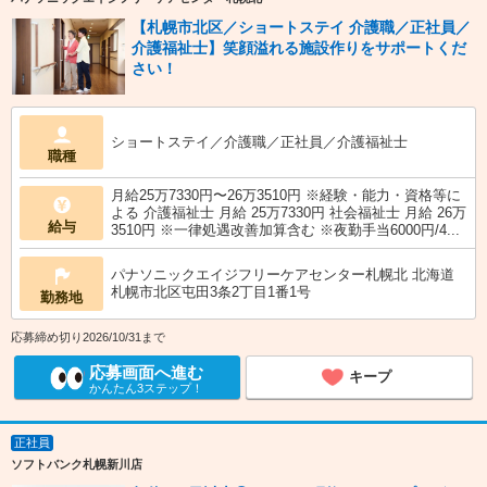
【札幌市北区／ショートステイ 介護職／正社員／
介護福祉士】笑顔溢れる施設作りをサポートくだ
さい！
ショートステイ／介護職／正社員／介護福祉士
職種
月給25万7330円〜26万3510円 ※経験・能力・資格等に
よる 介護福祉士 月給 25万7330円 社会福祉士 月給 26万
給与
3510円 ※一律処遇改善加算含む ※夜勤手当6000円/4...
パナソニックエイジフリーケアセンター札幌北 北海道
札幌市北区屯田3条2丁目1番1号
勤務地
応募締め切り2026/10/31まで
応募画面へ進む
キープ
かんたん3ステップ！
正社員
ソフトバンク札幌新川店