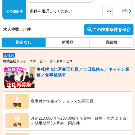
絞込
その他条件
求人件数 :
17
件
この検索条件を保存
指定なし
新着順
月給順
正社員
株式会社ジェイ・エス・ビー・フードサービス
◆札幌市北区◆正社員／土日祝休み／キッチン業
務／食事補助有
食事付き学生マンションでの調理員
職種
月給210,000円〜230,000円 ※資格・経験・能力による
※試用期間3ヵ月有（同条件）
給与