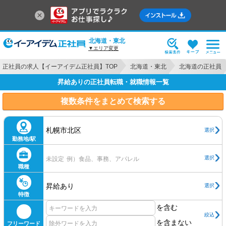
北海道・東北
▼エリア変更
正社員の求人【イーアイデム正社員】TOP
北海道・東北
北海道の正社員
昇給ありの正社員転職・就職情報一覧
複数条件をまとめて検索する
札幌市北区
選択
勤務地/駅
選択
未設定
例）食品、事務、アパレル
職種
昇給あり
選択
特徴
を含む
絞込
を含まない
フリーワード