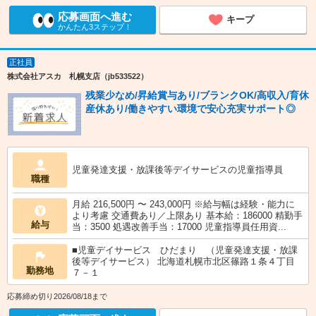
応募画面へ進む
キープ
かんたん3ステップ！
正社員
株式会社アスカ 札幌支店（jb533522）
残業少なめ/昇給賞与あり/ブランクOK/高収入/育休
産休あり/働きやすい環境で安心充実サポート◎
児童発達支援・放課後等デイサービスの児童指導員
職種
月給 216,500円 〜 243,000円 ※給与幅は経験・能力に
より考慮 交通費あり／上限あり 基本給：186000 精勤手
給与
当：3500 処遇改善手当：17000 児童指導員任用資...
■児童デイサービス ひだまり （児童発達支援・放課
後等デイサービス） 北海道札幌市北区篠路１条４丁目
勤務地
７－１
応募締め切り2026/08/18まで