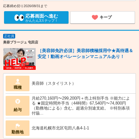
応募締め切り2026/08/31まで
応募画面へ進む
キープ
かんたん3ステップ！
正社員
美容プラージュ 屯田店
［美容師免許必須］美容師積極採用中★高待遇＆
安定！動画オペレーションマニュアルあり！
美容師（スタイリスト）
職種
月給270,160円〜299,200円＋売上特別手当 ※能力によ
る ★固定時間外手当（44時間）67,540円〜74,800円
（勤務地による）含む。超過分別途支給。 ※特別条項
給与
付協...
北海道札幌市北区屯田八条4-1-1
勤務地