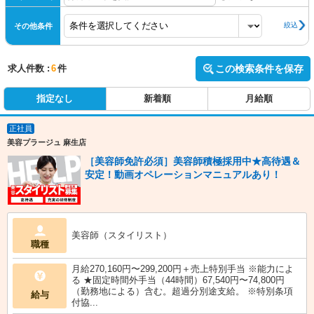
絞込
その他条件
求人件数 :
6
件
この検索条件を保存
指定なし
新着順
月給順
正社員
美容プラージュ 麻生店
［美容師免許必須］美容師積極採用中★高待遇＆
安定！動画オペレーションマニュアルあり！
美容師（スタイリスト）
職種
月給270,160円〜299,200円＋売上特別手当 ※能力によ
る ★固定時間外手当（44時間）67,540円〜74,800円
（勤務地による）含む。超過分別途支給。 ※特別条項
給与
付協...