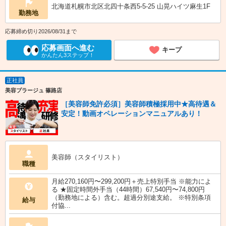
北海道札幌市北区北四十条西5-5-25 山晃ハイツ麻生1F
勤務地
応募締め切り2026/08/31まで
応募画面へ進む
キープ
かんたん3ステップ！
正社員
美容プラージュ 篠路店
［美容師免許必須］美容師積極採用中★高待遇＆
安定！動画オペレーションマニュアルあり！
美容師（スタイリスト）
職種
月給270,160円〜299,200円＋売上特別手当 ※能力によ
る ★固定時間外手当（44時間）67,540円〜74,800円
（勤務地による）含む。超過分別途支給。 ※特別条項
給与
付協...