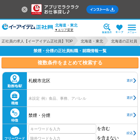
北海道・東北
▼エリア変更
正社員の求人【イーアイデム正社員】TOP
北海道・東北
北海道の正社員
禁煙・分煙の正社員転職・就職情報一覧
複数条件をまとめて検索する
札幌市北区
選択
勤務地/駅
選択
未設定
例）食品、事務、アパレル
職種
禁煙・分煙
選択
特徴
を含む
絞込
を含まない
フリーワード