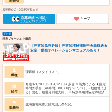
勤務地
応募締め切り2026/08/31まで
応募画面へ進む
キープ
かんたん3ステップ！
正社員
理容プラージュ 屯田店
［理容師免許必須］理容師積極採用中★高待遇＆
安定！動画オペレーションマニュアルあり！
理容師（スタイリスト）
職種
月給321,200円〜351,120円＋歩合 ※能力による ★固定
時間外手当（44時間）80,300円〜87,780円（勤務地によ
給与
る）含む。超過分別途支給。 ※特別条項付協定締結済...
北海道札幌市北区屯田八条4-1-1
勤務地