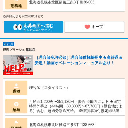
北海道札幌市北区篠路三条3丁目38-663
勤務地
応募締め切り2026/08/31まで
応募画面へ進む
キープ
かんたん3ステップ！
正社員
理容プラージュ 篠路店
［理容師免許必須］理容師積極採用中★高待遇＆
安定！動画オペレーションマニュアルあり！
理容師（スタイリスト）
職種
月給321,200円〜351,120円＋歩合 ※能力による ★固定
時間外手当（44時間）80,300円〜87,780円（勤務地によ
給与
る）含む。超過分別途支給。 ※特別条項付協定締結済...
北海道札幌市北区篠路三条3丁目38-663