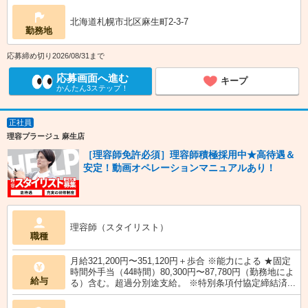
北海道札幌市北区麻生町2-3-7
勤務地
応募締め切り2026/08/31まで
応募画面へ進む
キープ
かんたん3ステップ！
正社員
理容プラージュ 麻生店
［理容師免許必須］理容師積極採用中★高待遇＆
安定！動画オペレーションマニュアルあり！
理容師（スタイリスト）
職種
月給321,200円〜351,120円＋歩合 ※能力による ★固定
時間外手当（44時間）80,300円〜87,780円（勤務地によ
給与
る）含む。超過分別途支給。 ※特別条項付協定締結済...