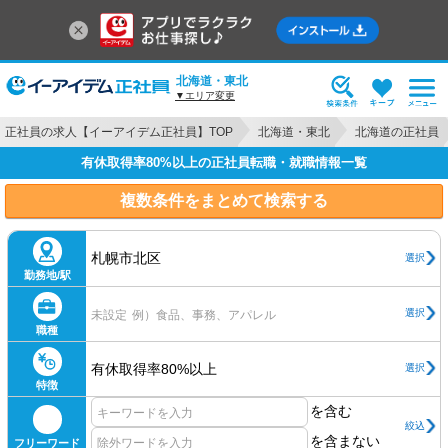
北海道・東北
▼エリア変更
正社員の求人【イーアイデム正社員】TOP
北海道・東北
北海道の正社員
有休取得率80%以上の正社員転職・就職情報一覧
複数条件をまとめて検索する
札幌市北区
選択
勤務地/駅
選択
未設定
例）食品、事務、アパレル
職種
有休取得率80%以上
選択
特徴
を含む
絞込
を含まない
フリーワード