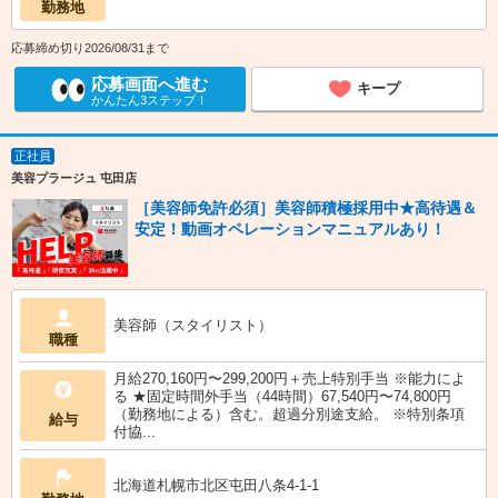
勤務地
応募締め切り2026/08/31まで
応募画面へ進む
キープ
かんたん3ステップ！
正社員
美容プラージュ 屯田店
［美容師免許必須］美容師積極採用中★高待遇＆
安定！動画オペレーションマニュアルあり！
美容師（スタイリスト）
職種
月給270,160円〜299,200円＋売上特別手当 ※能力によ
る ★固定時間外手当（44時間）67,540円〜74,800円
（勤務地による）含む。超過分別途支給。 ※特別条項
給与
付協...
北海道札幌市北区屯田八条4-1-1