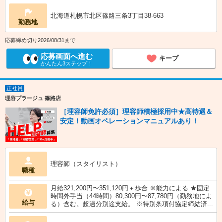
北海道札幌市北区篠路三条3丁目38-663
勤務地
応募締め切り2026/08/31まで
応募画面へ進む
キープ
かんたん3ステップ！
正社員
理容プラージュ 篠路店
［理容師免許必須］理容師積極採用中★高待遇＆
安定！動画オペレーションマニュアルあり！
理容師（スタイリスト）
職種
月給321,200円〜351,120円＋歩合 ※能力による ★固定
時間外手当（44時間）80,300円〜87,780円（勤務地によ
給与
る）含む。超過分別途支給。 ※特別条項付協定締結済...