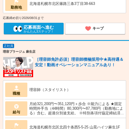
北海道札幌市北区篠路三条3丁目38-663
勤務地
応募締め切り2026/08/31まで
応募画面へ進む
キープ
かんたん3ステップ！
正社員
理容プラージュ 麻生店
［理容師免許必須］理容師積極採用中★高待遇＆
安定！動画オペレーションマニュアルあり！
理容師（スタイリスト）
職種
月給321,200円〜351,120円＋歩合 ※能力による ★固定
時間外手当（44時間）80,300円〜87,780円（勤務地によ
給与
る）含む。超過分別途支給。 ※特別条項付協定締結済...
北海道札幌市北区北四十条西5-5-25 山晃ハイツ麻生1F