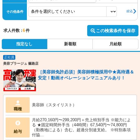
絞込
その他条件
求人件数 :
6
件
この検索条件を保存
指定なし
新着順
月給順
正社員
美容プラージュ 篠路店
［美容師免許必須］美容師積極採用中★高待遇＆
安定！動画オペレーションマニュアルあり！
美容師（スタイリスト）
職種
月給270,160円〜299,200円＋売上特別手当 ※能力によ
る ★固定時間外手当（44時間）67,540円〜74,800円
（勤務地による）含む。超過分別途支給。 ※特別条項
給与
付協...