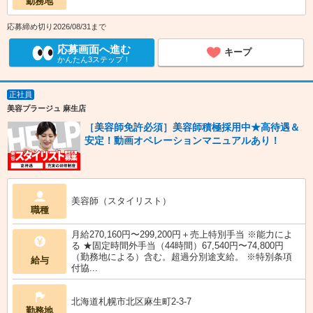
勤務地
応募締め切り2026/08/31まで
応募画面へ進む
キープ
かんたん3ステップ！
正社員
美容プラージュ 麻生店
［美容師免許必須］美容師積極採用中★高待遇＆
安定！動画オペレーションマニュアルあり！
美容師（スタイリスト）
職種
月給270,160円〜299,200円＋売上特別手当 ※能力によ
る ★固定時間外手当（44時間）67,540円〜74,800円
（勤務地による）含む。超過分別途支給。 ※特別条項
給与
付協...
北海道札幌市北区麻生町2-3-7
勤務地