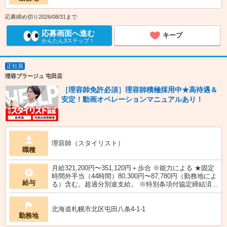
応募締め切り2026/08/31まで
応募画面へ進む
キープ
かんたん3ステップ！
正社員
理容プラージュ 屯田店
［理容師免許必須］理容師積極採用中★高待遇＆
安定！動画オペレーションマニュアルあり！
理容師（スタイリスト）
職種
月給321,200円〜351,120円＋歩合 ※能力による ★固定
時間外手当（44時間）80,300円〜87,780円（勤務地によ
給与
る）含む。超過分別途支給。 ※特別条項付協定締結済...
北海道札幌市北区屯田八条4-1-1
勤務地