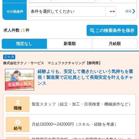
絞込
その他条件
求人件数 :
1
件
この検索条件を保存
指定なし
新着順
月給順
正社員
株式会社テクノ・サービス マニュファクチャリング【静岡県】
経験よりも、安定して働きたいという気持ちを重
視！製造業で正社員として長期安定を叶えるチャ
ンス
製造スタッフ（組立・加工・目視検査・機械操作など）
職種
月給192000〜242000円（スキル・経験を考慮）
給与