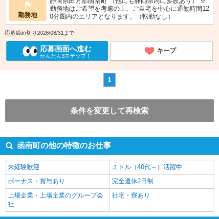
静岡県田方郡函南町 （他にも静岡県内に多数あり） ※
勤務地はご希望を考慮の上、ご自宅を中心に通勤時間12
勤務地
0分圏内のエリアとなります。（転勤なし）
応募締め切り2026/08/31まで
応募画面へ進む
キープ
かんたん3ステップ！
1
条件を変更して再検索
函南町の他の特徴のお仕事
未経験歓迎
ミドル（40代～）活躍中
ボーナス・賞与あり
完全週休2日制
上場企業・上場企業のグループ会
社宅・寮あり
社