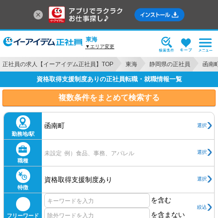
東海
▼エリア変更
正社員の求人【イーアイデム正社員】TOP
東海
静岡県の正社員
函南
資格取得支援制度ありの正社員転職・就職情報一覧
複数条件をまとめて検索する
函南町
選択
勤務地/駅
選択
未設定
例）食品、事務、アパレル
職種
資格取得支援制度あり
選択
特徴
を含む
絞込
を含まない
フリーワード