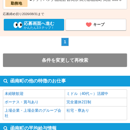
勤務地
応募締め切り2026/08/31まで
応募画面へ進む
キープ
かんたん3ステップ！
1
条件を変更して再検索
函南町の他の特徴のお仕事
未経験歓迎
ミドル（40代～）活躍中
ボーナス・賞与あり
完全週休2日制
上場企業・上場企業のグループ会
社宅・寮あり
社
函南町の平均給与情報