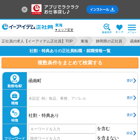
東海
▼エリア変更
正社員の求人【イーアイデム正社員】TOP
東海
静岡県の正社員
函南
社割・特典ありの正社員転職・就職情報一覧
複数条件をまとめて検索する
函南町
選択
勤務地/駅
選択
未設定
例）食品、事務、アパレル
職種
社割・特典あり
選択
特徴
を含む
絞込
を含まない
フリーワード