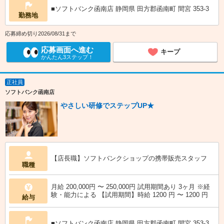
■ソフトバンク函南店 静岡県 田方郡函南町 間宮 353‐3
勤務地
応募締め切り2026/08/31まで
応募画面へ進む
キープ
かんたん3ステップ！
正社員
ソフトバンク函南店
やさしい研修でステップUP★
【店長職】ソフトバンクショップの携帯販売スタッフ
職種
月給 200,000円 〜 250,000円 試用期間あり 3ヶ月 ※経
験・能力による 【試用期間】時給 1200 円 〜 1200 円
給与
■ソフトバンク函南店 静岡県 田方郡函南町 間宮 353‐3