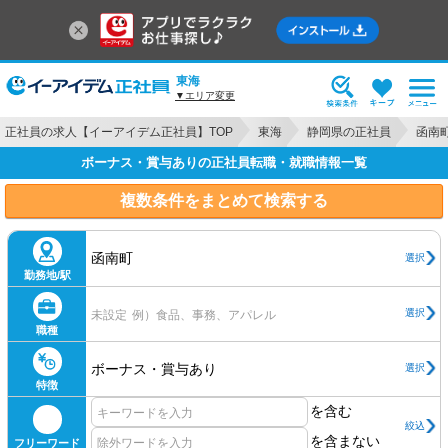
東海
▼エリア変更
正社員の求人【イーアイデム正社員】TOP
東海
静岡県の正社員
函南
ボーナス・賞与ありの正社員転職・就職情報一覧
複数条件をまとめて検索する
函南町
選択
勤務地/駅
選択
未設定
例）食品、事務、アパレル
職種
ボーナス・賞与あり
選択
特徴
を含む
絞込
を含まない
フリーワード