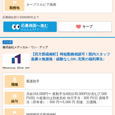
カーブスルピア函南
勤務地
応募締め切り2026/08/31まで
応募画面へ進む
キープ
かんたん3ステップ！
正社員
株式会社メディカル・ワン・アップ
【田方郡函南町】時短勤務相談可！院内スタッフ
急募☆無資格・経験なしOK♪充実の福利厚生♪
看護助手
職種
月給154,000円〜 夜勤手当4回分30,000円分含む(7,500
円/回) ※超過分は別途支給 休日手当：500 円/日 資格手
給与
当（所有者）：500 円〜5,000 円 別途、介護職...
静岡県田方郡函南町