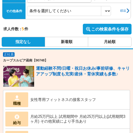
絞込
その他条件
求人件数 :
5
件
この検索条件を保存
指定なし
新着順
月給順
正社員
カーブスルピア函南【90748】
運動経験不問/日曜・祝日お休み/事前研修、キャリ
アアップ制度も充実/産休・育休実績も多数♪
女性専用フィットネスの接客スタッフ
職種
月給25万円以上 試用期間中 月給25万円以上(試用期間3
ヶ月) その他実績により手当あり
給与