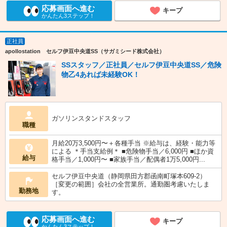
応募画面へ進む
キープ
かんたん3ステップ！
正社員
apollostation セルフ伊豆中央道SS（サガミシード株式会社）
SSスタッフ／正社員／セルフ伊豆中央道SS／危険
物乙4あれば未経験OK！
ガソリンスタンドスタッフ
職種
月給20万3,500円〜＋各種手当 ※給与は、経験・能力等
による ＊手当支給例＊ ■危険物手当／6,000円 ■ほか資
給与
格手当／1,000円〜 ■家族手当／配偶者1万5,000円...
セルフ伊豆中央道（静岡県田方郡函南町塚本609-2）
［変更の範囲］会社の全営業所。通勤圏考慮いたしま
勤務地
す。
応募画面へ進む
キープ
かんたん3ステップ！