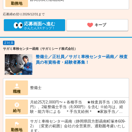
勤務地
応募締め切り2026/12/31まで
応募画面へ進む
キープ
かんたん3ステップ！
正社員
サガミ車検センター函南（サガミシード株式会社）
整備士／正社員／サガミ車検センター函南／ 検査
員の有資格者・経験者募集！
整備士
職種
月給25万2,000円〜＋各種手当 ★検査員手当（30,000
円）、2級整備士手当（8,000円）を含む ※給与は、経
給与
験・能力等による ＊手当支給例＊ ■家族手当／...
サガミ車検センター函南（静岡県田方郡函南町塚本609-
2） ［変更の範囲］会社の全営業所。通勤圏考慮いたし
勤務地
ます。