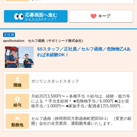
応募画面へ進む
キープ
かんたん3ステップ！
正社員
apollostation セルフ函南（サガミシード株式会社）
SSスタッフ／正社員／セルフ函南／危険物乙4あ
れば未経験OK！
ガソリンスタンドスタッフ
職種
月給20万3,500円〜＋各種手当 ※給与は、経験・能力等
による ＊手当支給例＊ ■危険物手当／6,000円 ■ほか資
給与
格手当／1,000円〜 ■家族手当／配偶者1万5,000円...
セルフ函南（静岡県田方郡函南町肥田50-1） ［変更の範
囲］会社の全営業所。通勤圏考慮いたします。
勤務地