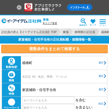
東海
▼エリア変更
正社員の求人【イーアイデム正社員】TOP
東海
静岡県の正社員
函南
家賃補助・住宅手当有の正社員転職・就職情報一覧
複数条件をまとめて検索する
函南町
選択
勤務地/駅
選択
未設定
例）食品、事務、アパレル
職種
家賃補助・住宅手当有
選択
特徴
を含む
絞込
を含まない
フリーワード