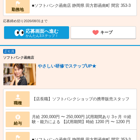
■ソフトバンク函南店 静岡県 田方郡函南町 間宮 353‐3
勤務地
応募締め切り2026/08/31まで
応募画面へ進む
キープ
かんたん3ステップ！
正社員
ソフトバンク函南店
やさしい研修でステップUP★
【店長職】ソフトバンクショップの携帯販売スタッフ
職種
月給 200,000円 〜 250,000円 試用期間あり 3ヶ月 ※経
験・能力による 【試用期間】時給 1200 円 〜 1200 円
給与
■ソフトバンク函南店 静岡県 田方郡函南町 間宮 353‐3