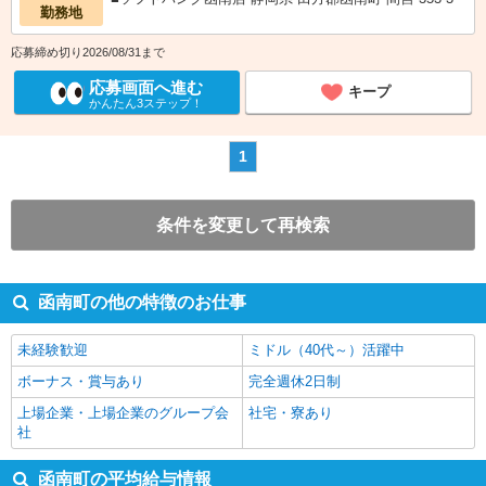
勤務地
応募締め切り2026/08/31まで
応募画面へ進む
キープ
かんたん3ステップ！
1
条件を変更して再検索
函南町の他の特徴のお仕事
未経験歓迎
ミドル（40代～）活躍中
ボーナス・賞与あり
完全週休2日制
上場企業・上場企業のグループ会
社宅・寮あり
社
函南町の平均給与情報