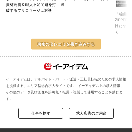
資材高騰＆職人不足問題を打
選
破するブリコラージュ対談
「編曲って
ZIPPE
けたヤマ
く
東京のタレコミを書き込みする
イーアイデムは、アルバイト・パート・派遣・正社員転職のための求人情報
を提供する、エリア型総合求人サイトです。 イーアイデム上の求人情報、
その他のデータ及び画像を許可無く転用・複製して使用することを禁じま
す。
仕事を探す
求人広告のご用命