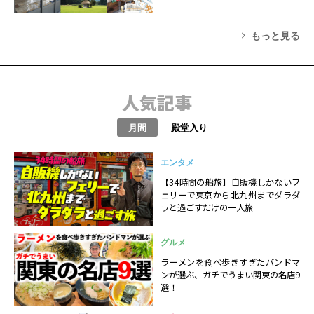
もっと見る
人気記事
月間
殿堂入り
エンタメ
【34時間の船旅】自販機しかないフ
ェリーで東京から北九州までダラダ
ラと過ごすだけの一人旅
グルメ
ラーメンを食べ歩きすぎたバンドマ
ンが選ぶ、ガチでうまい関東の名店9
選！