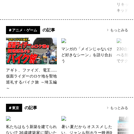
リキッド
キッドス
の記事
# アニメ・ゲーム
もっとみる
マンガの「メインじゃないけ
230台
ど好きなシーン」を語り合お
べる無料
う
でテクニ
アギト、ファイズ、電王……
仮面ライダーのロケ地を聖地
巡礼するバイク旅 ～埼玉編
～
の記事
# 東京
もっとみる
私たちはもう新築を建てられ
暑い夏だからオススメした
ない!? 36歳建築家に聞いた
い、ジャンル別ホラー映画9