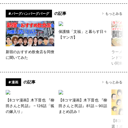
の記事
# バーグハンバーグバーグ
もっとみる
保護猫「文福」と暮らす日々
【マンガ】
新宿のおすすめ飲食店を同僚
ラーメン
に聞いてみた
ンドマン
い関東の
の記事
# 漫画
もっとみる
【8コマ漫画】木下晋也 『柳
【8コマ漫画】木下晋也 『柳
田さんと民話』 – 126話「狐
田さんと民話』81話～90話
の嫁入り」
まとめ読み！
【8コマ
選！ポテ