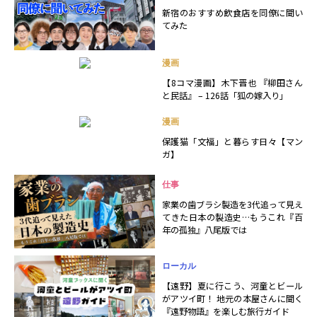
新宿のおすすめ飲食店を同僚に聞い
てみた
漫画
【8コマ漫画】木下晋也 『柳田さん
と民話』 – 126話「狐の嫁入り」
漫画
保護猫「文福」と暮らす日々【マン
ガ】
仕事
家業の歯ブラシ製造を3代追って見え
てきた日本の製造史…もうこれ『百
年の孤独』八尾版では
ローカル
【遠野】夏に行こう、河童とビール
がアツイ町！ 地元の本屋さんに聞く
『遠野物語』を楽しむ旅行ガイド