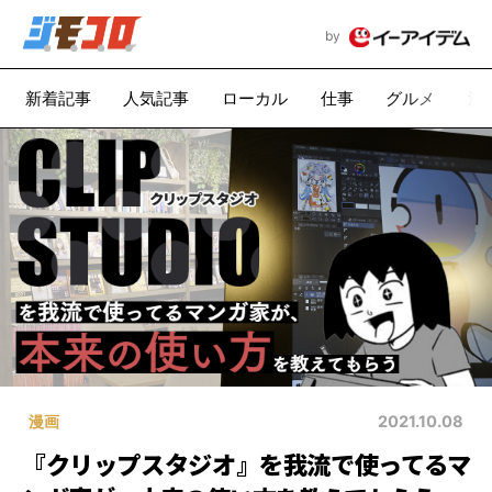
by
新着記事
人気記事
ローカル
仕事
グルメ
漫
漫画
2021.10.08
『クリップスタジオ』を我流で使ってるマ